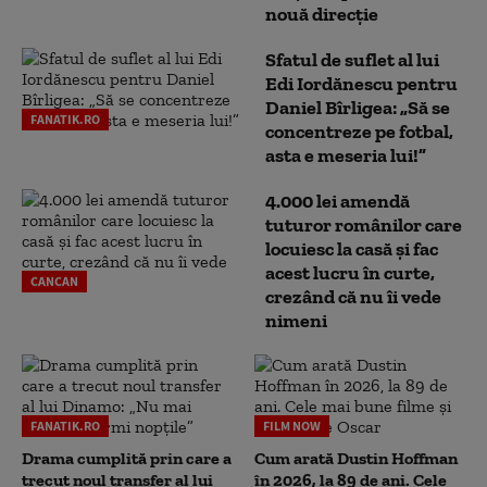
nouă direcție
Sfatul de suflet al lui
Edi Iordănescu pentru
Daniel Bîrligea: „Să se
FANATIK.RO
concentreze pe fotbal,
asta e meseria lui!”
4.000 lei amendă
tuturor românilor care
locuiesc la casă și fac
acest lucru în curte,
CANCAN
crezând că nu îi vede
nimeni
FANATIK.RO
FILM NOW
Drama cumplită prin care a
Cum arată Dustin Hoffman
trecut noul transfer al lui
în 2026, la 89 de ani. Cele