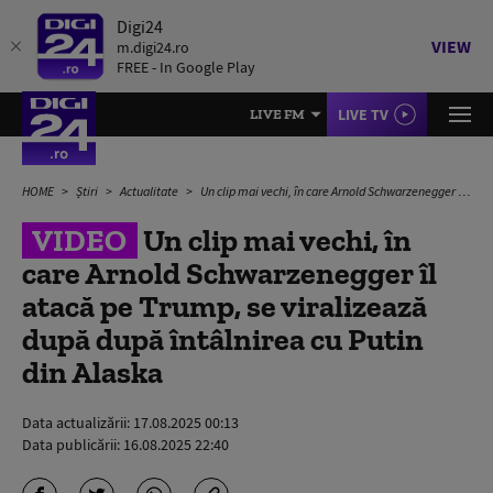
Digi24
VIEW
m.digi24.ro
FREE - In Google Play
LIVE TV
LIVE FM
HOME
Știri
Actualitate
Un clip mai vechi, în care Arnold Schwarzenegger îl atacă pe Trump, se viralizează după după întâlnirea cu Putin din Alaska
VIDEO
Un clip mai vechi, în
care Arnold Schwarzenegger îl
atacă pe Trump, se viralizează
după după întâlnirea cu Putin
din Alaska
Data actualizării:
17.08.2025 00:13
Data publicării:
16.08.2025 22:40