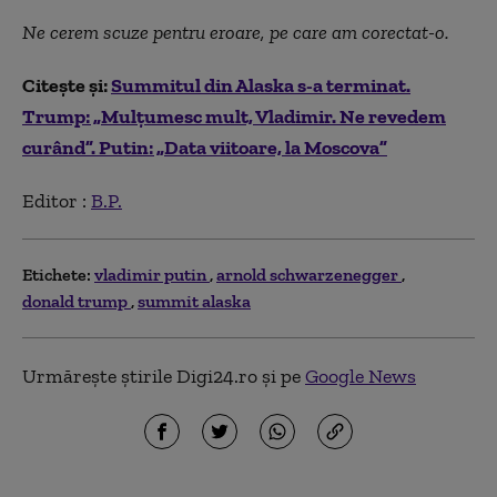
Ne cerem scuze pentru eroare, pe care am corectat-o.
Citește și:
Summitul din Alaska s-a terminat.
Trump: „Mulțumesc mult, Vladimir. Ne revedem
curând”. Putin: „Data viitoare, la Moscova”
Editor :
B.P.
Etichete:
vladimir putin
arnold schwarzenegger
donald trump
summit alaska
Urmărește știrile Digi24.ro și pe
Google News