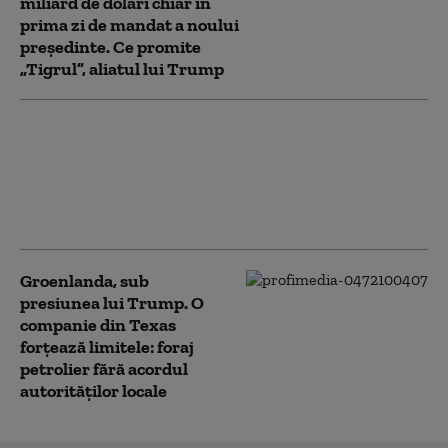
miliard de dolari chiar în
prima zi de mandat a noului
președinte. Ce promite
„Tigrul”, aliatul lui Trump
Todd Blanche, fostul
avocat al lui Trump,
confirmat procuror
general al SUA. Vot la
limită în Senat
Groenlanda, sub
presiunea lui Trump. O
companie din Texas
forțează limitele: foraj
petrolier fără acordul
autorităților locale