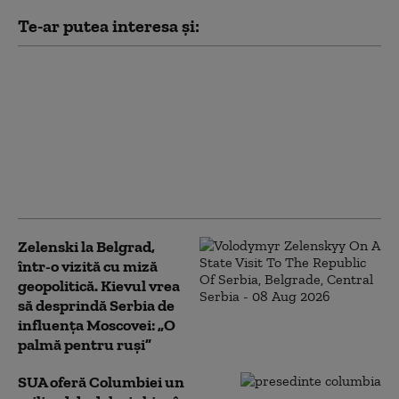
Te-ar putea interesa și:
Cine vine după Putin?
Rusia se apropie de o
inevitabilă criză de
succesiune. Lupta
pentru putere care ar
putea începe la
Kremlin
Zelenski la Belgrad,
într-o vizită cu miză
geopolitică. Kievul vrea
să desprindă Serbia de
influența Moscovei: „O
palmă pentru ruși”
SUA oferă Columbiei un