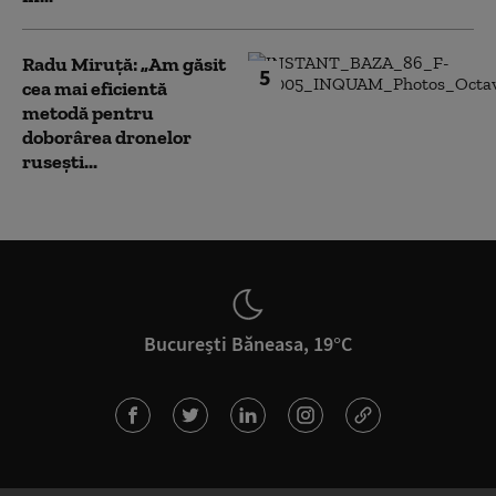
Radu Miruță: „Am găsit
5
cea mai eficientă
metodă pentru
doborârea dronelor
rusești...
București Băneasa, 19°C