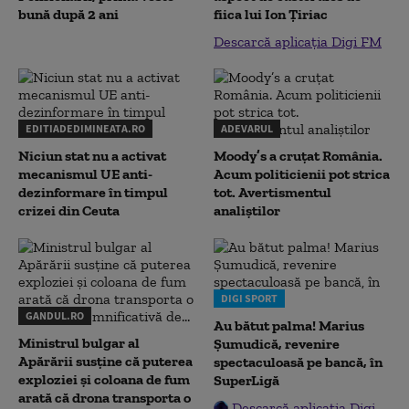
bună după 2 ani
fiica lui Ion Țiriac
Descarcă aplicația Digi FM
EDITIADEDIMINEATA.RO
ADEVARUL
Niciun stat nu a activat
Moody’s a cruțat România.
mecanismul UE anti-
Acum politicienii pot strica
dezinformare în timpul
tot. Avertismentul
crizei din Ceuta
analiștilor
DIGI SPORT
GANDUL.RO
Au bătut palma! Marius
Ministrul bulgar al
Șumudică, revenire
Apărării susține că puterea
spectaculoasă pe bancă, în
exploziei și coloana de fum
SuperLigă
arată că drona transporta o
Descarcă aplicația Digi