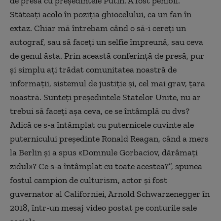
de presă cu președintele Putin. A fost penibil.
Stăteați acolo în poziția ghiocelului, ca un fan în
extaz. Chiar mă întrebam când o să-i cereți un
autograf, sau să faceți un selfie împreună, sau ceva
de genul ăsta. Prin această conferință de presă, pur
și simplu ați trădat comunitatea noastră de
informații, sistemul de justiție și, cel mai grav, țara
noastră. Sunteți președintele Statelor Unite, nu ar
trebui să faceți așa ceva, ce se întâmplă cu dvs?
Adică ce s-a întâmplat cu puternicele cuvinte ale
puternicului președinte Ronald Reagan, când a mers
la Berlin și a spus «Domnule Gorbaciov, dărâmați
zidul»? Ce s-a întâmplat cu toate acestea?”, spunea
fostul campion de culturism, actor și fost
guvernator al Californiei, Arnold Schwarzenegger în
2018, într-un mesaj video postat pe conturile sale