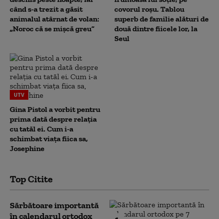
când s-a trezit a găsit
covorul roșu. Tablou
animalul atârnat de volan:
superb de familie alături de
„Noroc că se mișcă greu”
două dintre fiicele lor, la
Seul
UTV
Gina Pistol a vorbit pentru
prima dată despre relația
cu tatăl ei. Cum i-a
schimbat viața fiica sa,
Josephine
Top Citite
Sărbătoare importantă
în calendarul ortodox