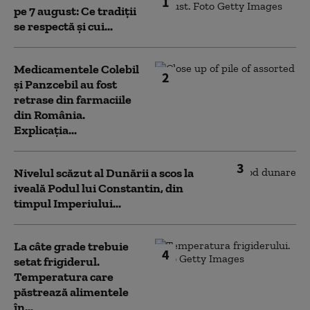
1
pe 7 august: Ce tradiții
se respectă și cui...
Medicamentele Colebil
2
și Panzcebil au fost
retrase din farmaciile
din România.
Explicația...
3
Nivelul scăzut al Dunării a scos la
iveală Podul lui Constantin, din
timpul Imperiului...
La câte grade trebuie
4
setat frigiderul.
Temperatura care
păstrează alimentele
în...