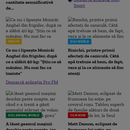
cantitate semnificativă
Sport
de...
PRO FM
DIGI WORLD
Ce nu-i lipsește Monicăi
Rinichii, printre primii
Anghel din frigider, după
afectați de caniculă. Câtă
ce a slăbit 40 kg: “Știu ce să
apă trebuie să bem, de fapt,
mănânc. Nu mai fac ca
vara și la ce alimente să fim
înainte”
atenți
Descarcă aplicația Pro FM
DIGI ANIMAL WORLD
FILM NOW
A lăsat geamul mașinii
Matt Damon, eclipsat de
deschis peste noapte, iar
frumoasa lui soție, pe