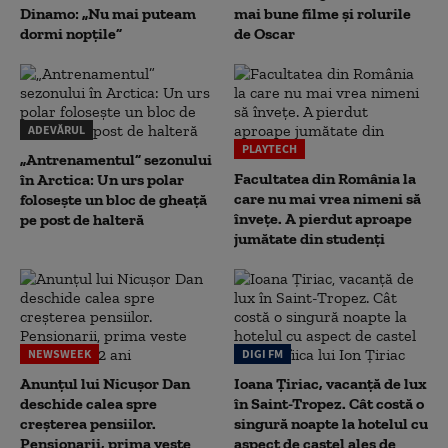
Dinamo: „Nu mai puteam
mai bune filme și rolurile
dormi nopțile”
de Oscar
ADEVĂRUL
PLAYTECH
„Antrenamentul” sezonului
Facultatea din România la
în Arctica: Un urs polar
care nu mai vrea nimeni să
folosește un bloc de gheață
înveţe. A pierdut aproape
pe post de halteră
jumătate din studenţi
NEWSWEEK
DIGI FM
Anunțul lui Nicușor Dan
Ioana Țiriac, vacanță de lux
deschide calea spre
în Saint-Tropez. Cât costă o
creșterea pensiilor.
singură noapte la hotelul cu
Pensionarii, prima veste
aspect de castel ales de