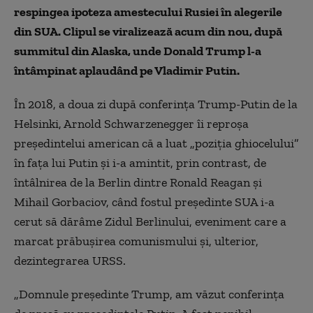
respingea ipoteza amestecului Rusiei în alegerile
din SUA. Clipul se viralizează acum din nou, după
summitul din Alaska, unde Donald Trump l-a
întâmpinat aplaudând pe Vladimir Putin.
În 2018, a doua zi după conferința Trump-Putin de la
Helsinki, Arnold Schwarzenegger îi reproșa
președintelui american că a luat „poziția ghiocelului”
în fața lui Putin și i-a amintit, prin contrast, de
întâlnirea de la Berlin dintre Ronald Reagan și
Mihail Gorbaciov, când fostul președinte SUA i-a
cerut să dărâme Zidul Berlinului, eveniment care a
marcat prăbușirea comunismului și, ulterior,
dezintegrarea URSS.
„Domnule președinte Trump, am văzut conferința