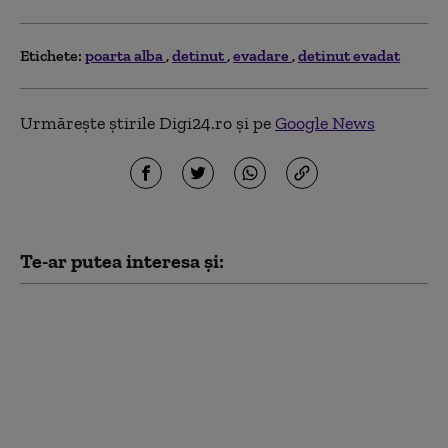
Etichete:
poarta alba
detinut
evadare
detinut evadat
Urmărește știrile Digi24.ro și pe
Google News
Te-ar putea interesa și:
Povestea românului
care și-a pus Dacia pe
șine și a reușit să fugă
din țară, cu un an
înainte de căderea
comunismului