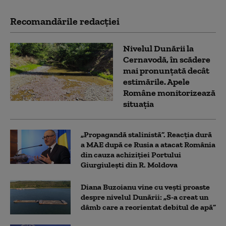
Recomandările redacţiei
Nivelul Dunării la
Cernavodă, în scădere
mai pronunțată decât
estimările. Apele
Române monitorizează
situația
„Propagandă stalinistă”. Reacția dură
a MAE după ce Rusia a atacat România
din cauza achiziției Portului
Giurgiulești din R. Moldova
Diana Buzoianu vine cu vești proaste
despre nivelul Dunării: „S-a creat un
dâmb care a reorientat debitul de apă”