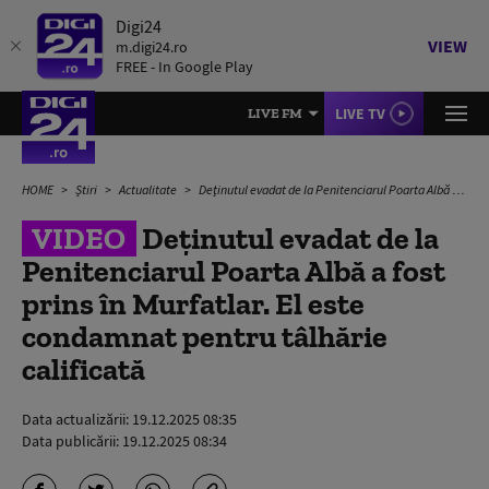
Digi24
VIEW
m.digi24.ro
FREE - In Google Play
LIVE TV
LIVE FM
HOME
Știri
Actualitate
Deținutul evadat de la Penitenciarul Poarta Albă a fost prins în Murfatlar. El este condamnat pentru tâlhărie calificată
VIDEO
Deținutul evadat de la
Penitenciarul Poarta Albă a fost
prins în Murfatlar. El este
condamnat pentru tâlhărie
calificată
Data actualizării:
19.12.2025 08:35
Data publicării:
19.12.2025 08:34