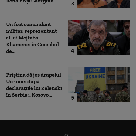
Ronaldo şi Georgina...
3
Un fost comandant
militar, reprezentant
al lui Mojtaba
Khamenei în Consiliul
4
de...
Priștina dă jos drapelul
Ucrainei după
declarațiile lui Zelenski
în Serbia: „Kosovo...
5