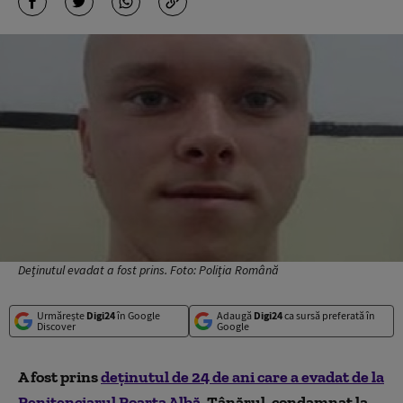
Deținutul evadat a fost prins. Foto: Poliția Română
Urmărește
Digi24
în Google
Adaugă
Digi24
ca sursă preferată în
Discover
Google
A fost prins
deținutul de 24 de ani care a evadat de la
Penitenciarul Poarta Albă
. Tânărul, condamnat la