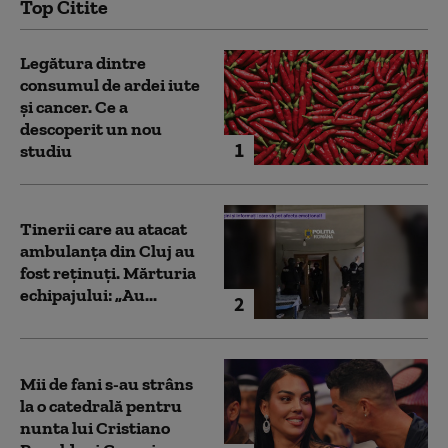
Top Citite
Legătura dintre
consumul de ardei iute
și cancer. Ce a
descoperit un nou
1
studiu
Tinerii care au atacat
ambulanța din Cluj au
fost reținuți. Mărturia
echipajului: „Au...
2
Mii de fani s-au strâns
la o catedrală pentru
nunta lui Cristiano