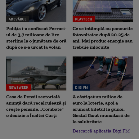
ADEVĂRUL
PLAYTECH
Poliția i-a confiscat Ferrari-
Ce se întâmplă cu panourile
ul de 3,7 milioane de lire
fotovoltaice după 20-25 de
sterline la o jumătate de oră
ani. Mai produc energie sau
după ce s-a urcat la volan
trebuie înlocuite
NEWSWEEK
DIGI FM
Casa de Pensii sectorială
A câștigat un milion de
anunță dacă recalculează și
euro la loterie, apoi a
crește pensiile. „Combate”
aruncat biletul la gunoi.
o decizie a Înaltei Curți
Gestul făcut muncitorii de
la salubritate
Descarcă aplicația Digi FM