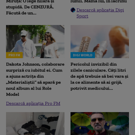
Miruță: O lege hilară și
lumii. Mama lui, în lacrimi
stupidă. De CENZURĂ.
Descarcă aplicația Digi
Făcută de un...
Sport
PRO FM
DIGI WORLD
Dakota Johnson, colaborare
Pericolul invizibil din
surpriză cu iubitul ei. Cum
zilele caniculare. Câți litri
a ajuns actrița din
de apă trebuie să bei vara și
„Materialiștii” să apară pe
la ce alimente să ai grijă,
noul album al lui Role
potrivit medicului...
Model
Descarcă aplicația Pro FM