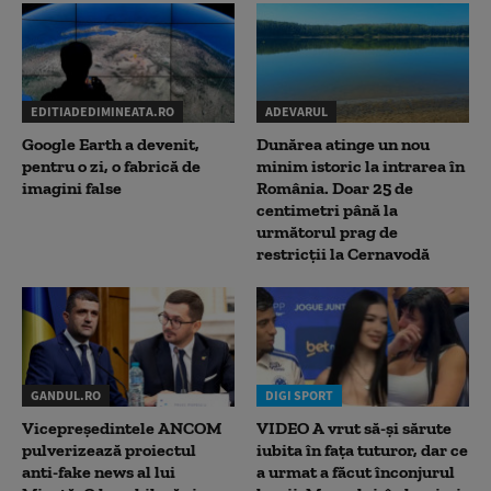
EDITIADEDIMINEATA.RO
ADEVARUL
Google Earth a devenit,
Dunărea atinge un nou
pentru o zi, o fabrică de
minim istoric la intrarea în
imagini false
România. Doar 25 de
centimetri până la
următorul prag de
restricții la Cernavodă
GANDUL.RO
DIGI SPORT
Vicepreședintele ANCOM
VIDEO A vrut să-și sărute
pulverizează proiectul
iubita în fața tuturor, dar ce
anti-fake news al lui
a urmat a făcut înconjurul