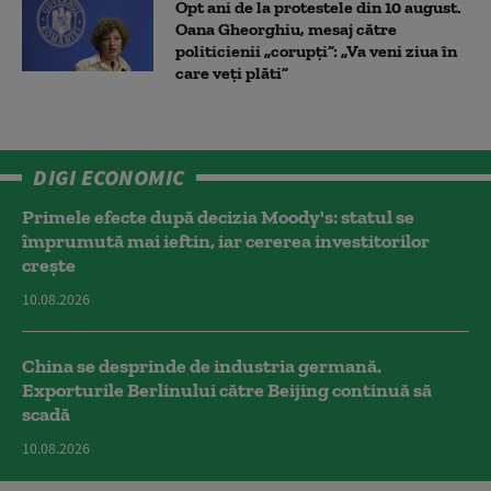
Opt ani de la protestele din 10 august.
Oana Gheorghiu, mesaj către
politicienii „corupți”: „Va veni ziua în
care veţi plăti”
DIGI ECONOMIC
Primele efecte după decizia Moody's: statul se
împrumută mai ieftin, iar cererea investitorilor
crește
10.08.2026
China se desprinde de industria germană.
Exporturile Berlinului către Beijing continuă să
scadă
10.08.2026