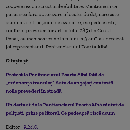
cooperarea cu structurile abilitate. Menţionăm că
părăsirea fără autorizare a locului de deţinere este
asimilată infracţiunii de evadare şi se pedepseşte,
conform prevederilor articolului 285 din Codul
Penal, cu închisoarea de la 6 luni la 3 ani”, au precizat
joi reprezentanţii Penitenciarului Poarta Albă.
Citește și:
Protest la Penitenciarul Poarta Albă față de
„ordonanța trenuleț”. Sute de angajați contestă
noile prevederi în stradă
Un deținut de la Penitenciarul Poarta Albă căutat de
polițiști, prins pe litoral. Ce pedeapsă riscă acum
Editor :
A.M.G.