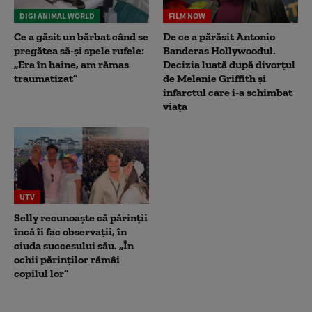
DIGI ANIMAL WORLD
FILM NOW
Ce a găsit un bărbat când se
De ce a părăsit Antonio
pregătea să-și spele rufele:
Banderas Hollywoodul.
„Era în haine, am rămas
Decizia luată după divorțul
traumatizat”
de Melanie Griffith și
infarctul care i-a schimbat
viața
UTV
Selly recunoaște că părinții
încă îi fac observații, în
ciuda succesului său. „În
ochii părinților rămâi
copilul lor”