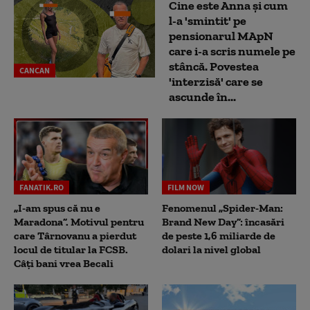
Cine este Anna și cum
l-a 'smintit' pe
pensionarul MApN
care i-a scris numele pe
stâncă. Povestea
CANCAN
'interzisă' care se
ascunde în...
FANATIK.RO
FILM NOW
„I-am spus că nu e
Fenomenul „Spider-Man:
Maradona”. Motivul pentru
Brand New Day”: încasări
care Târnovanu a pierdut
de peste 1,6 miliarde de
locul de titular la FCSB.
dolari la nivel global
Câți bani vrea Becali