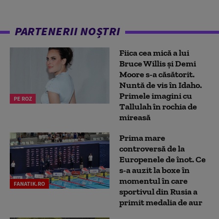
PARTENERII NOȘTRI
Fiica cea mică a lui
Bruce Willis și Demi
Moore s-a căsătorit.
Nuntă de vis în Idaho.
Primele imagini cu
PE ROZ
Tallulah în rochia de
mireasă
Prima mare
controversă de la
Europenele de înot. Ce
s-a auzit la boxe în
momentul în care
FANATIK.RO
sportivul din Rusia a
primit medalia de aur