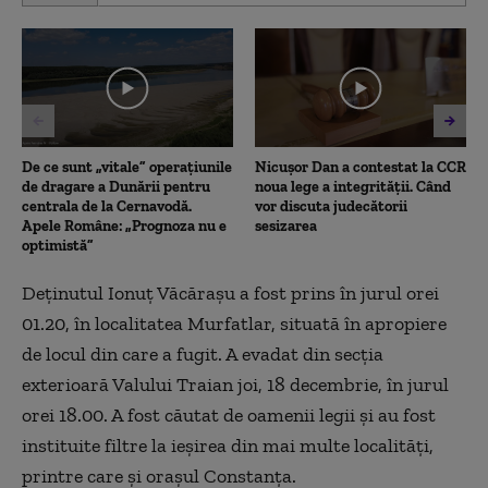
of
1
minute,
22
seconds
De ce sunt „vitale” operațiunile
Nicușor Dan a contestat la CCR
de dragare a Dunării pentru
noua lege a integrității. Când
centrala de la Cernavodă.
vor discuta judecătorii
Apele Române: „Prognoza nu e
sesizarea
optimistă”
Deținutul Ionuț Văcărașu a fost prins în jurul orei
01.20, în localitatea Murfatlar, situată în apropiere
de locul din care a fugit. A evadat din secția
exterioară Valului Traian joi, 18 decembrie, în jurul
orei 18.00. A fost căutat de oamenii legii și au fost
instituite filtre la ieșirea din mai multe localități,
printre care și orașul Constanța.