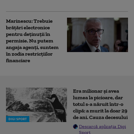
a revenit la penitenciar
Marinescu: Trebuie
brățări electronice
pentru deținuții în
permisie. Nu putem
angaja agenți, suntem
în zodia restricțiilor
financiare
Era milionar și avea
lumea la picioare, dar
totul s-a năruit într-o
clipă: a murit la doar 29
de ani. Cauza decesului
DIGI SPORT
Descarcă aplicația Digi
Sport