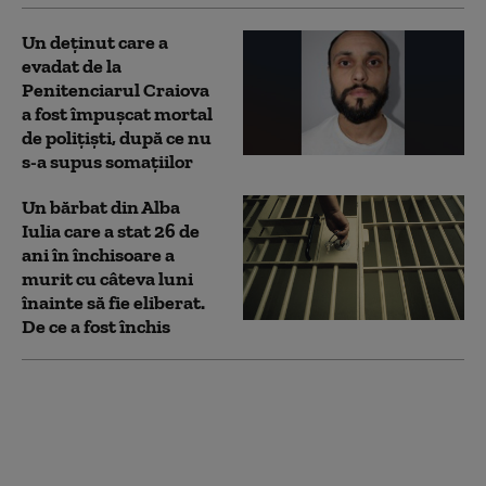
Un deţinut care a
evadat de la
Penitenciarul Craiova
a fost împuşcat mortal
de poliţişti, după ce nu
s-a supus somaţiilor
Un bărbat din Alba
Iulia care a stat 26 de
ani în închisoare a
murit cu câteva luni
înainte să fie eliberat.
De ce a fost închis
Un deţinut din Giurgiu,
condamnat pentru viol,
a fost dat în urmărire
naţională pentru că nu