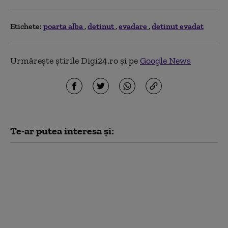
Etichete:
poarta alba
detinut
evadare
detinut evadat
Urmărește știrile Digi24.ro și pe
Google News
Te-ar putea interesa și:
Povestea românului
care și-a pus Dacia pe
șine și a reușit să fugă
din țară, cu un an
înainte de căderea
comunismului