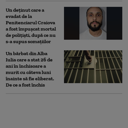
Un deţinut care a
evadat de la
Penitenciarul Craiova
a fost împuşcat mortal
de poliţişti, după ce nu
s-a supus somaţiilor
Un bărbat din Alba
Iulia care a stat 26 de
ani în închisoare a
murit cu câteva luni
înainte să fie eliberat.
De ce a fost închis
Un deţinut din Giurgiu,
condamnat pentru viol,
a fost dat în urmărire
naţională pentru că nu