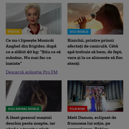
PRO FM
DIGI WORLD
Ce nu-i lipsește Monicăi
Rinichii, printre primii
Anghel din frigider, după
afectați de caniculă. Câtă
ce a slăbit 40 kg: “Știu ce să
apă trebuie să bem, de fapt,
mănânc. Nu mai fac ca
vara și la ce alimente să fim
înainte”
atenți
Descarcă aplicația Pro FM
DIGI ANIMAL WORLD
FILM NOW
A lăsat geamul mașinii
Matt Damon, eclipsat de
deschis peste noapte, iar
frumoasa lui soție, pe
când s-a trezit a găsit
covorul roșu. Tablou