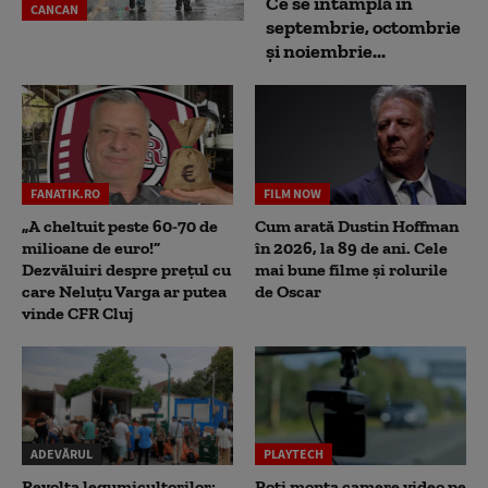
Ce se întâmplă în
CANCAN
septembrie, octombrie
și noiembrie...
FANATIK.RO
FILM NOW
„A cheltuit peste 60-70 de
Cum arată Dustin Hoffman
milioane de euro!”
în 2026, la 89 de ani. Cele
Dezvăluiri despre prețul cu
mai bune filme și rolurile
care Neluțu Varga ar putea
de Oscar
vinde CFR Cluj
ADEVĂRUL
PLAYTECH
Revolta legumicultorilor:
Poți monta camere video pe