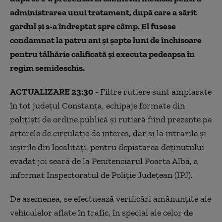
administrarea unui tratament, după care a sărit
gardul şi s-a îndreptat spre câmp. El fusese
condamnat la patru ani şi şapte luni de închisoare
pentru tâlhărie calificată şi executa pedeapsa în
regim semideschis.
ACTUALIZARE 23:30
- Filtre rutiere sunt amplasate
în tot judeţul Constanţa, echipaje formate din
poliţişti de ordine publică şi rutieră fiind prezente pe
arterele de circulaţie de interes, dar şi la intrările şi
ieşirile din localităţi, pentru depistarea deţinutului
evadat joi seară de la Penitenciarul Poarta Albă, a
informat Inspectoratul de Poliţie Judeţean (IPJ).
De asemenea, se efectuează verificări amănunţite ale
vehiculelor aflate în trafic, în special ale celor de