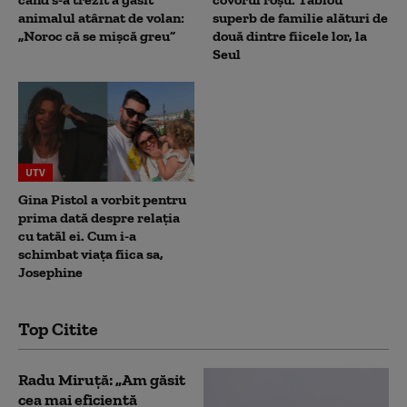
animalul atârnat de volan:
superb de familie alături de
„Noroc că se mișcă greu”
două dintre fiicele lor, la
Seul
UTV
Gina Pistol a vorbit pentru
prima dată despre relația
cu tatăl ei. Cum i-a
schimbat viața fiica sa,
Josephine
Top Citite
Radu Miruță: „Am găsit
cea mai eficientă