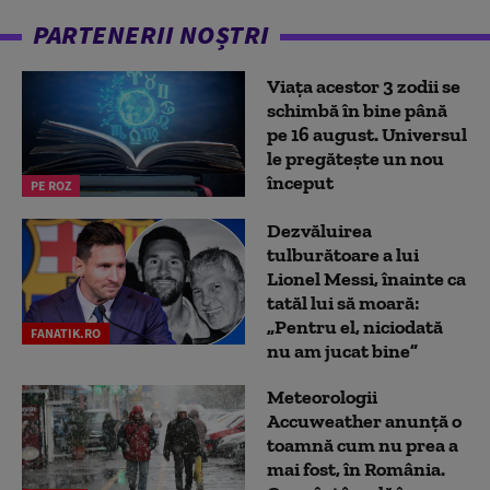
PARTENERII NOȘTRI
Viața acestor 3 zodii se
schimbă în bine până
pe 16 august. Universul
le pregătește un nou
început
PE ROZ
Dezvăluirea
tulburătoare a lui
Lionel Messi, înainte ca
tatăl lui să moară:
„Pentru el, niciodată
FANATIK.RO
nu am jucat bine”
Meteorologii
Accuweather anunță o
toamnă cum nu prea a
mai fost, în România.