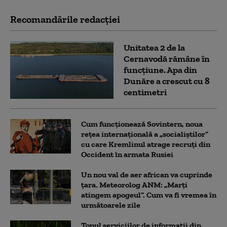
Recomandările redacţiei
Unitatea 2 de la
Cernavodă rămâne în
funcțiune. Apa din
Dunăre a crescut cu 8
centimetri
Cum funcționează Sovintern, noua
rețea internațională a „socialiștilor”
cu care Kremlinul atrage recruți din
Occident în armata Rusiei
Un nou val de aer african va cuprinde
țara. Meteorolog ANM: „Marți
atingem apogeul”. Cum va fi vremea în
următoarele zile
Topul serviciilor de informații din