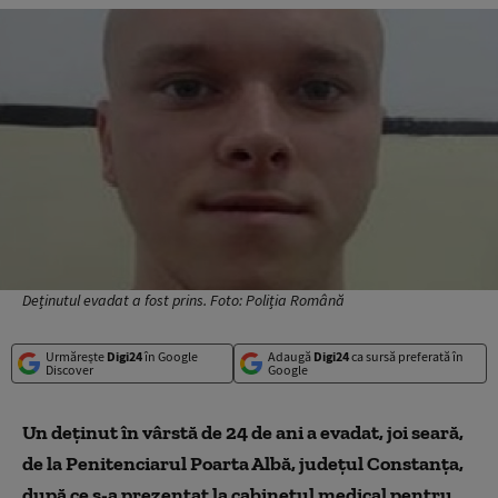
Deținutul evadat a fost prins. Foto: Poliția Română
Urmărește
Digi24
în Google
Adaugă
Digi24
ca sursă preferată în
Discover
Google
Un deţinut în vârstă de 24 de ani a evadat, joi seară,
de la Penitenciarul Poarta Albă, judeţul Constanţa,
după ce s-a prezentat la cabinetul medical pentru