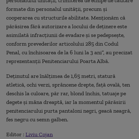
personalului unităţii, trimiterea de echipe de căutare
formate din personalul unităţii, precum şi
cooperarea cu structurile abilitate. Menţionăm că
părăsirea fără autorizare a locului de deţinere este
asimilată infracţiunii de evadare şi se pedepseşte,
conform prevederilor articolului 285 din Codul
Penal, cu închisoarea de la 6 luni la 3 ani”, au precizat
reprezentanţii Penitenciarului Poarta Albă.
Deţinutul are înălţimea de 1,65 metri, statură
atletică, ochi verzi, sprâncene drepte, faţă ovală, ten
deschis la culoare, păr rar, blond închis, tatuaje pe
degete şi mâna dreaptâ, iar la momentul părăsirii
penitenciarului purta pantaloni negri, geacă neagră,
fes negru cu semn galben.
Editor :
Liviu Cojan