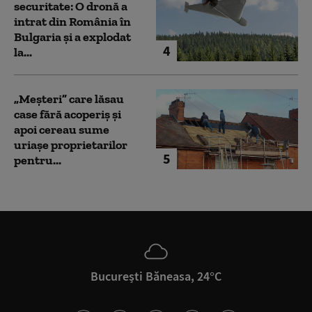
securitate: O dronă a
intrat din România în
Bulgaria şi a explodat
4
la...
„Meșteri” care lăsau
case fără acoperiș și
apoi cereau sume
uriașe proprietarilor
5
pentru...
București Băneasa, 24°C