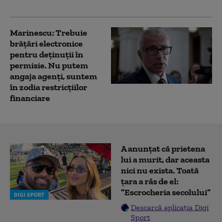
a revenit la penitenciar
Marinescu: Trebuie
brățări electronice
pentru deținuții în
permisie. Nu putem
angaja agenți, suntem
în zodia restricțiilor
financiare
A anunțat că prietena
lui a murit, dar aceasta
nici nu exista. Toată
țara a râs de el:
”Escrocheria secolului”
DIGI SPORT
Descarcă aplicația Digi
Sport