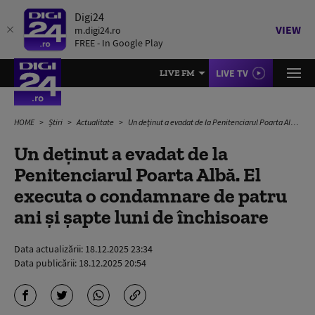
Digi24
VIEW
m.digi24.ro
FREE - In Google Play
LIVE TV
LIVE FM
HOME
Știri
Actualitate
Un deţinut a evadat de la Penitenciarul Poarta Albă. El executa o condamnare de patru ani şi şapte luni de închisoare
Un deţinut a evadat de la
Penitenciarul Poarta Albă. El
executa o condamnare de patru
ani şi şapte luni de închisoare
Data actualizării:
18.12.2025 23:34
Data publicării:
18.12.2025 20:54