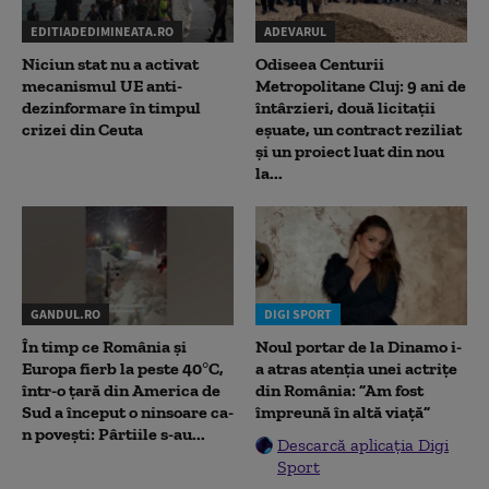
EDITIADEDIMINEATA.RO
ADEVARUL
Niciun stat nu a activat
Odiseea Centurii
mecanismul UE anti-
Metropolitane Cluj: 9 ani de
dezinformare în timpul
întârzieri, două licitații
crizei din Ceuta
eșuate, un contract reziliat
și un proiect luat din nou
la...
GANDUL.RO
DIGI SPORT
În timp ce România și
Noul portar de la Dinamo i-
Europa fierb la peste 40°C,
a atras atenția unei actrițe
într-o țară din America de
din România: ”Am fost
Sud a început o ninsoare ca-
împreună în altă viață”
n povești: Pârtiile s-au...
Descarcă aplicația Digi
Sport