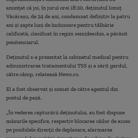
anunţat că joi, în jurul orei 18:20, deţinutul Ionuţ
Văcăraşu, de 24 de ani, condamnat definitiv la patru
ani şi şapte luni de închisoare pentru tâlhărie
calificată, clasificat în regim semideschis, a părăsit
penitenciarul.
Deţinutul s-a prezentat la cabinetul medical pentru
administrarea tratamentului TSS şi a sărit gardul,
către câmp, relatează News.ro.
El a fost observat şi somat de către agentul din
postul de pază.
„În vederea capturării deţinutului, au fost dispuse
măsurile specifice, respectiv blocarea căilor de acces
pe posibilele direcţii de deplasare, alarmarea