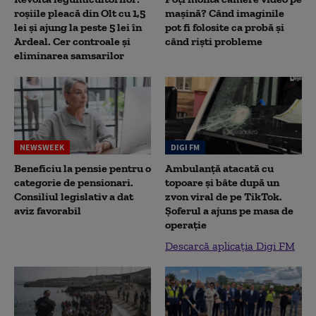
roșiile pleacă din Olt cu 1,5
mașină? Când imaginile
lei și ajung la peste 5 lei în
pot fi folosite ca probă și
Ardeal. Cer controale și
când riști probleme
eliminarea samsarilor
NEWSWEEK
DIGI FM
Beneficiu la pensie pentru o
Ambulanță atacată cu
categorie de pensionari.
topoare și bâte după un
Consiliul legislativ a dat
zvon viral de pe TikTok.
aviz favorabil
Șoferul a ajuns pe masa de
operație
Descarcă aplicația Digi FM