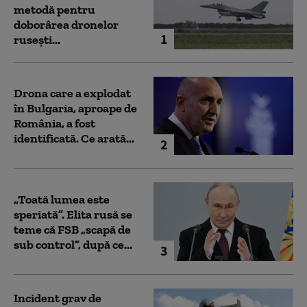
metodă pentru
doborârea dronelor
1
rusești...
Drona care a explodat
în Bulgaria, aproape de
România, a fost
identificată. Ce arată...
2
„Toată lumea este
speriată”. Elita rusă se
teme că FSB „scapă de
sub control”, după ce...
3
Incident grav de