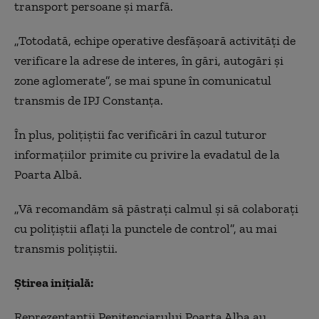
transport persoane şi marfă.
„Totodată, echipe operative desfăşoară activităţi de
verificare la adrese de interes, în gări, autogări şi
zone aglomerate”, se mai spune în comunicatul
transmis de IPJ Constanţa.
În plus, poliţiştii fac verificări în cazul tuturor
informaţiilor primite cu privire la evadatul de la
Poarta Albă.
„Vă recomandăm să păstraţi calmul şi să colaboraţi
cu poliţiştii aflaţi la punctele de control”, au mai
transmis poliţiştii.
Știrea inițială:
Reprezentanţii Penitenciarului Poarta Alba au