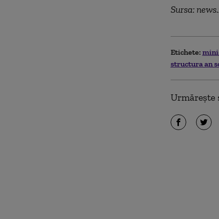
Sursa: news.
Etichete:
mini
structura an s
Urmărește ș