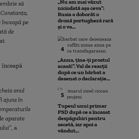
„Nu am mai văzut
tembrie să
niciodată așa ceva”:
n Constanţa,
Rusia a doborât o
dronă portugheză rară
ă înceapă pe
și o va...
ată de
at
4
„Anna, ţine-ţi prostul
ă înceapă
acasă!”. Val de reacții
după ce un bărbat a
desenat o declarație...
cheia anul
5
i ajuns în
Tupeul unui primar
temperaturile
PSD după ce a încasat
 de aparate
despăgubiri pentru
secetă, iar apoi a
ului”
, a
vândut...