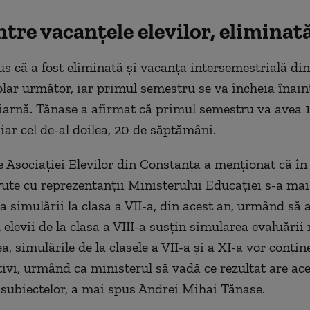
tre vacanțele elevilor, eliminat
us că a fost eliminată şi vacanţa intersemestrială din
olar următor, iar primul semestru se va încheia înain
iarnă. Tănase a afirmat că primul semestru va avea 
iar cel de-al doilea, 20 de săptămâni.
e Asociaţiei Elevilor din Constanţa a menţionat că în
avute cu reprezentanţii Ministerului Educaţiei s-a mai
a simulării la clasa a VII-a, din acest an, urmând să a
elevii de la clasa a VIII-a susţin simularea evaluării 
 simulările de la clasele a VII-a şi a XI-a vor conţin
tivi, urmând ca ministerul să vadă ce rezultat are ace
 subiectelor, a mai spus Andrei Mihai Tănase.