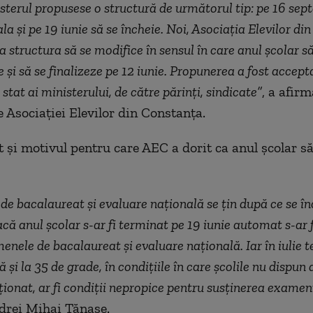
nisterul propusese o structură de următorul tip: pe 16 sep
la şi pe 19 iunie să se încheie. Noi, Asociaţia Elevilor di
 structura să se modifice în sensul în care anul şcolar s
 şi să se finalizeze pe 12 iunie. Propunerea a fost accept
 stat ai ministerului, de către părinţi, sindicate”
, a afirm
e Asociaţiei Elevilor din Constanţa.
at şi motivul pentru care AEC a dorit ca anul şcolar s
e bacalaureat şi evaluare naţională se ţin după ce se în
acă anul şcolar s-ar fi terminat pe 19 iunie automat s-ar f
menele de bacalaureat şi evaluare naţională. Iar în iulie 
 şi la 35 de grade, în condiţiile în care şcolile nu dispun
ţionat, ar fi condiţii nepropice pentru susţinerea examen
drei Mihai Tănase.