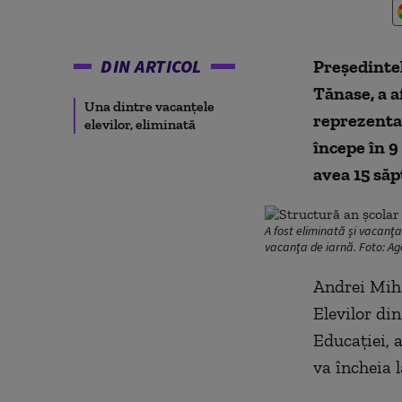
DIN ARTICOL
Preşedintel
Tănase, a a
Una dintre vacanțele
reprezentan
elevilor, eliminată
începe în 9
avea 15 săp
A fost eliminată şi vacanţa
vacanţa de iarnă. Foto: Ag
Andrei Miha
Elevilor di
Educaţiei, 
va încheia l