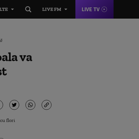
LIVE TV
LTE
LIVE FM
tă
oala va
st