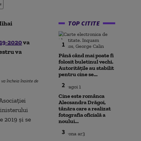
e
TOP CITITE
Mihai
019-2020
va
1
estru va
Până când mai poate fi
folosit buletinul vechi.
Autoritățile au stabilit
pentru cine se...
 va încheia înainte de
2
Cine este românca
Asociaţiei
Alecsandra Drăgoi,
tânăra care a realizat
inisterului
fotografia oficială a
e 2019 şi se
noului...
3