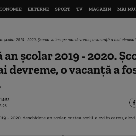
CONOMIE
EXTERNE
SPORT
TV
MAGAZIN
MAI MU
an școlar 2019 - 2020. Școala va începe mai devreme, o vacanță a fost elimina
 an școlar 2019 - 2020. Șc
i devreme, o vacanță a fo
ă
 14:53
3:26