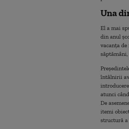
Una din
El a mai sp
din anul şc
vacanţa de 
săptămâni, 
Preşedintel
întâlnirii 
introducere
atunci când 
De asemenea,
itemi obiec
structură a