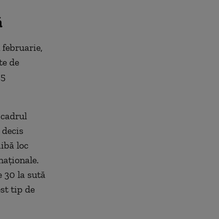
ă
 februarie,
te de
15
 cadrul
 decis
ibă loc
naţionale.
e 30 la sută
st tip de