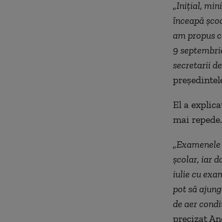
„Iniţial, mi
înceapă şcoa
am propus ca
9 septembrie
secretarii de
preşedintel
El a explic
mai repede.
„Examenele d
şcolar, iar d
iulie cu exa
pot să ajungă
de aer condi
precizat An