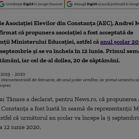
Urmărește
Digi24
în Google Discover
Adaugă
Digi24
ca sursă preferată în Googl
e Asociaţiei Elevilor din Constanţa (AEC), Andrei 
firmat că propunera asociaţiei a fost acceptată de
ţii Ministerului Educaţiei, astfel că
anul şcolar 2
 septembrie şi se va încheia în 12 iunie. Primul sem
tămâni, iar cel de-al doilea, 20 de săptămâni.
 intersemestrială din februarie, din anul şcolar următor, iar primul semestru se
erpres
i Tănase a declarat, pentru News.ro, că propunerea 
n Constanţa a fost luată în seamă de reprezentanţii M
astfel că următorul an şcolar va începe la 9 septembri
a 12 iunie 2020.