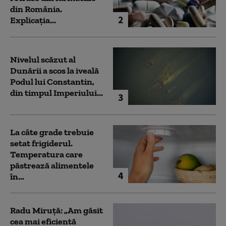
din România.
2
Explicația...
Nivelul scăzut al
Dunării a scos la iveală
Podul lui Constantin,
din timpul Imperiului...
3
La câte grade trebuie
setat frigiderul.
Temperatura care
păstrează alimentele
4
în...
Radu Miruță: „Am găsit
cea mai eficientă