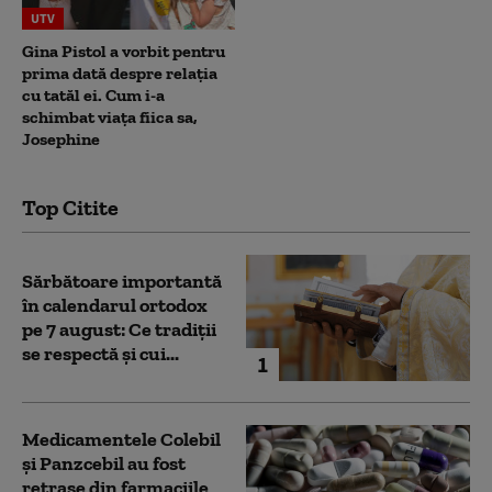
UTV
Gina Pistol a vorbit pentru
prima dată despre relația
cu tatăl ei. Cum i-a
schimbat viața fiica sa,
Josephine
Top Citite
Sărbătoare importantă
în calendarul ortodox
pe 7 august: Ce tradiții
se respectă și cui...
1
Medicamentele Colebil
și Panzcebil au fost
retrase din farmaciile