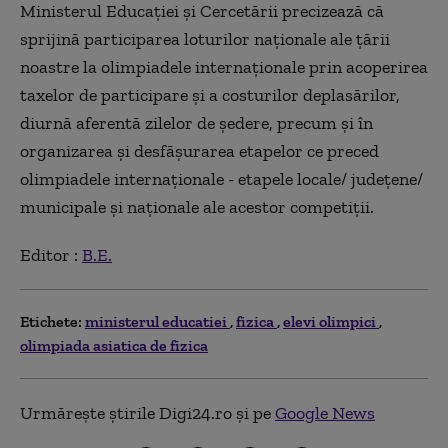
Ministerul Educaţiei şi Cercetării precizează că
sprijină participarea loturilor naţionale ale ţării
noastre la olimpiadele internaţionale prin acoperirea
taxelor de participare şi a costurilor deplasărilor,
diurnă aferentă zilelor de şedere, precum şi în
organizarea şi desfăşurarea etapelor ce preced
olimpiadele internaţionale - etapele locale/ judeţene/
municipale şi naţionale ale acestor competiţii.
Editor :
B.E.
Etichete:
ministerul educatiei
fizica
elevi olimpici
olimpiada asiatica de fizica
Urmărește știrile Digi24.ro și pe
Google News