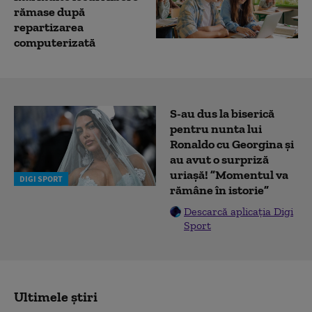
rămase după
repartizarea
computerizată
S-au dus la biserică
pentru nunta lui
Ronaldo cu Georgina și
au avut o surpriză
uriașă! ”Momentul va
DIGI SPORT
rămâne în istorie”
Descarcă aplicația Digi
Sport
Ultimele știri