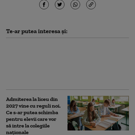
Te-ar putea interesa și:
Rezultate finale
Titularizare 2026:
Ministerul Educației a
publicat notele după
contestații. Situația pe
județe
Admiterea la liceu din
2027 vine cu reguli noi.
Ce s-ar putea schimba
pentru elevii care vor
să intre la colegiile
naționale