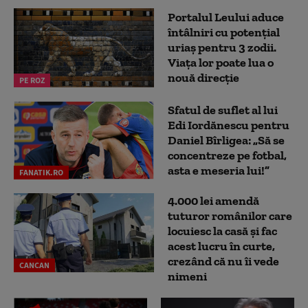
Portalul Leului aduce
întâlniri cu potențial
uriaș pentru 3 zodii.
Viața lor poate lua o
nouă direcție
PE ROZ
Sfatul de suflet al lui
Edi Iordănescu pentru
Daniel Bîrligea: „Să se
concentreze pe fotbal,
asta e meseria lui!”
FANATIK.RO
4.000 lei amendă
tuturor românilor care
locuiesc la casă și fac
acest lucru în curte,
crezând că nu îi vede
CANCAN
nimeni