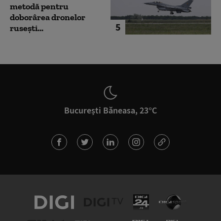
metodă pentru
doborârea dronelor
5
rusești...
București Băneasa, 23°C