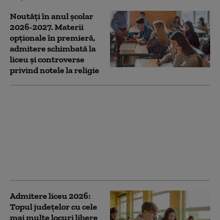
Noutăți în anul școlar
2026-2027. Materii
opționale în premieră,
admitere schimbată la
liceu și controverse
privind notele la religie
Bătălia pentru catedră:
peste 37.000 de
profesori au susținut
examenul de
titularizare. „Dau a
cincea oară, pentru că
nu sunt posturi”
Admitere liceu 2026:
Topul județelor cu cele
mai multe locuri libere