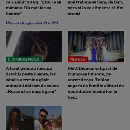
ce a slăbit 40 kg: “Știu ce să
apă trebuie să bem, de fapt,
mănânc. Nu mai fac ca
vara și la ce alimente să fim
înainte”
atenți
Descarcă aplicația Pro FM
DIGI ANIMAL WORLD
FILM NOW
A lăsat geamul mașinii
Matt Damon, eclipsat de
deschis peste noapte, iar
frumoasa lui soție, pe
când s-a trezit a găsit
covorul roșu. Tablou
animalul atârnat de volan:
superb de familie alături de
„Noroc că se mișcă greu”
două dintre fiicele lor, la
Seul