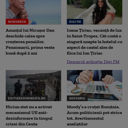
NEWSWEEK
DIGI FM
Anunțul lui Nicușor Dan
Ioana Țiriac, vacanță de lux
deschide calea spre
în Saint-Tropez. Cât costă o
creșterea pensiilor.
singură noapte la hotelul cu
Pensionarii, prima veste
aspect de castel ales de
bună după 2 ani
fiica lui Ion Țiriac
Descarcă aplicația Digi FM
EDITIADEDIMINEATA.RO
ADEVARUL
Niciun stat nu a activat
Moody’s a cruțat România.
mecanismul UE anti-
Acum politicienii pot strica
dezinformare în timpul
tot. Avertismentul
crizei din Ceuta
analiștilor