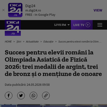
Digi24
VIEW
m.digi24.ro
FREE - In Google Play
LIVE TV
LIVE FM
HOME
Știri
Actualitate
Educație
Succes pentru elevii români la Olimpiada Asiatică de Fizică 2026: trei medalii de argint, trei de bronz şi o menţiune de onoare
Succes pentru elevii români la
Olimpiada Asiatică de Fizică
2026: trei medalii de argint, trei
de bronz şi o menţiune de onoare
Data publicării:
24.05.2026 09:58