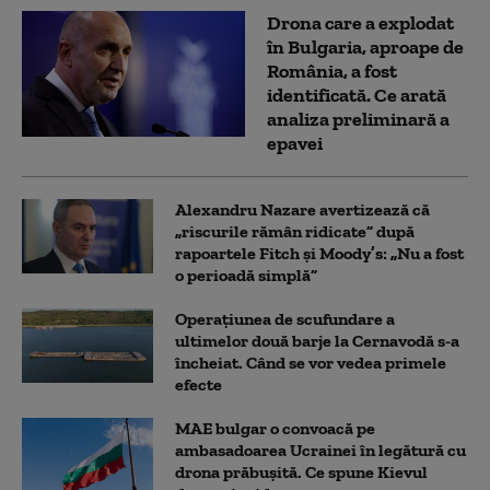
Drona care a explodat
în Bulgaria, aproape de
România, a fost
identificată. Ce arată
analiza preliminară a
epavei
Alexandru Nazare avertizează că
„riscurile rămân ridicate” după
rapoartele Fitch și Moody’s: „Nu a fost
o perioadă simplă”
Operațiunea de scufundare a
ultimelor două barje la Cernavodă s-a
încheiat. Când se vor vedea primele
efecte
MAE bulgar o convoacă pe
ambasadoarea Ucrainei în legătură cu
drona prăbuşită. Ce spune Kievul