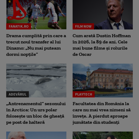
FANATIK.RO
FILM NOW
Drama cumplită prin care a
Cum arată Dustin Hoffman
trecut noul transfer al lui
în 2026, la 89 de ani. Cele
Dinamo: „Nu mai puteam
mai bune filme și rolurile
dormi nopțile”
de Oscar
ADEVĂRUL
PLAYTECH
„Antrenamentul” sezonului
Facultatea din România la
în Arctica: Un urs polar
care nu mai vrea nimeni să
folosește un bloc de gheață
înveţe. A pierdut aproape
pe post de halteră
jumătate din studenţi