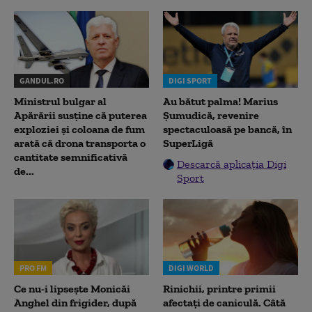
GANDUL.RO
DIGI SPORT
Ministrul bulgar al
Au bătut palma! Marius
Apărării susține că puterea
Șumudică, revenire
exploziei și coloana de fum
spectaculoasă pe bancă, în
arată că drona transporta o
SuperLigă
cantitate semnificativă
Descarcă aplicația Digi
de...
Sport
PRO FM
DIGI WORLD
Ce nu-i lipsește Monicăi
Rinichii, printre primii
Anghel din frigider, după
afectați de caniculă. Câtă