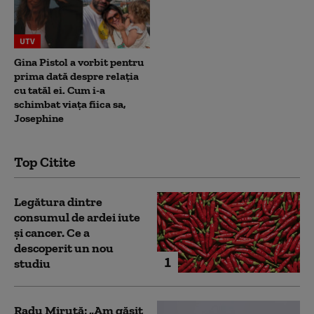
UTV
Gina Pistol a vorbit pentru
prima dată despre relația
cu tatăl ei. Cum i-a
schimbat viața fiica sa,
Josephine
Top Citite
Legătura dintre
consumul de ardei iute
și cancer. Ce a
descoperit un nou
1
studiu
Radu Miruță: „Am găsit