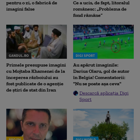
pentru o zi, o fabrică de
Ce a ucis, de fapt, litoralul
imagini false
românesc: „Problema de
fond rămâne”
GANDUL.RO
DIGI SPORT
Primele presupuse imagini
Au apărut imaginile:
cu Mojtaba Khamenei de la
Darius Olaru, gol de autor
începerea războiului au
în Belgia! Comentatorii:
fost publicate de o agenție
"Nu se poate așa ceva"
de știri de stat din Iran
Descarcă aplicația Digi
Sport
PRO FM
DIGI WORLD