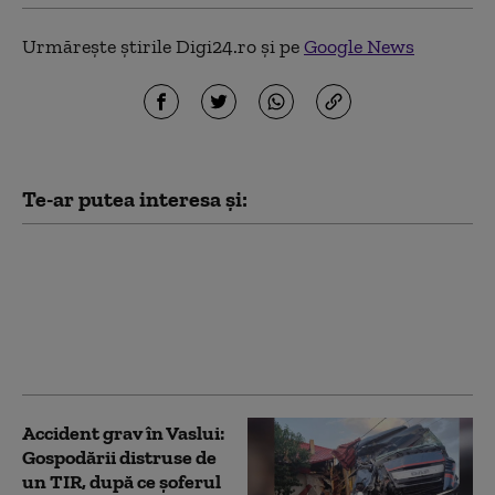
Urmărește știrile Digi24.ro și pe
Google News
Te-ar putea interesa și:
Accident în lanț pe
Autostrada A2
București-Constanța.
Traficul în zonă este
îngreunat
Accident grav în Vaslui:
Gospodării distruse de
un TIR, după ce șoferul