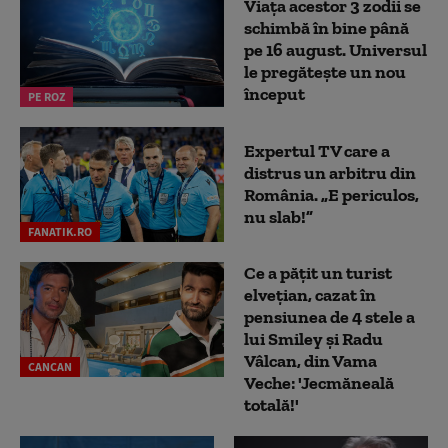
Viața acestor 3 zodii se
schimbă în bine până
pe 16 august. Universul
le pregătește un nou
început
PE ROZ
Expertul TV care a
distrus un arbitru din
România. „E periculos,
nu slab!”
FANATIK.RO
Ce a pățit un turist
elvețian, cazat în
pensiunea de 4 stele a
lui Smiley și Radu
Vâlcan, din Vama
CANCAN
Veche: 'Jecmăneală
totală!'