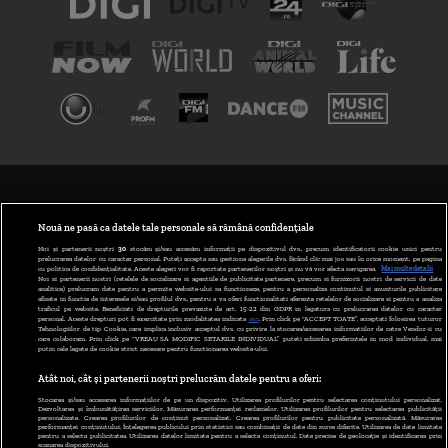
TERMENI ȘI CONDIȚII
POLITICA DE CONFIDENȚIALITATE
Nouă ne pasă ca datele tale personale să rămână confidențiale
Noi și partenerii noștri
30
stocăm și/sau accesăm informații pe dispozitivul dvs., precum identificatorii cookie unici pentru
prelucrarea datelor cu caracter personal. Puteți accepta sau gestiona alegerile dvs. făcând clic mai jos sau în orice moment, pe pagina
ABONARE DIGI TV
cu politica de confidențialitate. Aceste alegeri vor fi raportate partenerilor noștri și nu vă vor afecta navigarea.
Mai multe detalii
Noi si partenerii nostri (retelele de socializare si agentiile de publicitate partenere, precum si furnizorii nostri de servicii de date
analitice) prelucram date pentru a permite website-ului sa functioneze, pentru a personaliza continutul si anunturile publicitare
GESTIONAȚI PREFERINȚELE
afisate in functie de interesele si/sau profilul dvs., pentru a va oferi functionalitati aferente retelelor de socializare si pentru a analiza
traficul pe website. Beneficiati de drepturile prevazute de art. 15-22 din GDPR in legatura cu prelucrarea datelor cu caracter
personal. Aceste drepturi pot fi exercitate prin modalitatea indicata
aici
. Prin click pe “ACCEPT TOATE”, acceptati folosirea tuturor
CODUL DIGI24
Tehnologiilor de tip Cookie, care implica inclusiv acceptul dvs. cu privire la stocarea/accesarea informatiilor de catre Vendor-ii cu
care colaboram. Prin click pe “VREAU SA MODIFIC SETARILE INDIVIDUAL” puteti schimba preferintele in mod individual, mai
putin cele legate de cookie strict necesare pentru functionarea website-ului.
CAMERE WEB
Atât noi, cât și partenerii noștri prelucrăm datele pentru a oferi:
CONTACT/INFO
Stocarea și/sau accesarea informațiilor de pe un dispozitiv. Utilizarea profilurilor pentru selectarea conținutului personalizat.
Dezvoltarea și îmbunătățirea serviciilor. Măsurarea performanței reclamelor. Utilizarea profilurilor pentru selectarea publicității
personalizate. Crearea profilurilor de conținut personalizat. Crearea profilurilor pentru publicitate personalizată. Măsurarea
performanței conținutului. Înțelegerea publicului prin statistici sau combinații de date din surse diferite. Utilizarea de date limitate
pentru a selecta publicitatea. Utilizarea datelor limitate pentru a selecta conținutul. Date precise de geolocație și identificarea prin
VERSIUNE DESKTOP
scanarea dispozitivului.