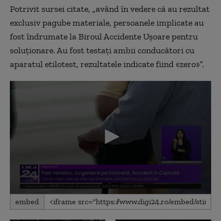
Potrivit sursei citate, „având în vedere că au rezultat
exclusiv pagube materiale, persoanele implicate au
fost îndrumate la Biroul Accidente Ușoare pentru
soluționare. Au fost testați ambii conducători cu
aparatul etilotest, rezultatele indicate fiind «zero»”.
0
embed
seconds
of
1