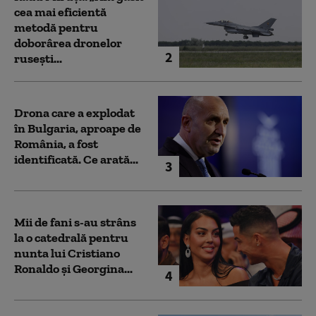
cea mai eficientă
metodă pentru
doborârea dronelor
2
rusești...
Drona care a explodat
în Bulgaria, aproape de
România, a fost
identificată. Ce arată...
3
Mii de fani s-au strâns
la o catedrală pentru
nunta lui Cristiano
Ronaldo şi Georgina...
4