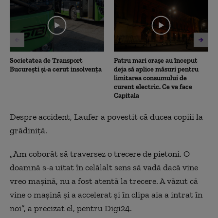
minute,
20
seconds
Societatea de Transport
Patru mari orașe au început
București și-a cerut insolvența
deja să aplice măsuri pentru
limitarea consumului de
curent electric. Ce va face
Capitala
Despre accident, Laufer a povestit că ducea copiii la
grădiniță.
„Am coborât să traversez o trecere de pietoni. O
doamnă s-a uitat în celălalt sens să vadă dacă vine
vreo mașină, nu a fost atentă la trecere. A văzut că
vine o mașină și a accelerat și în clipa aia a intrat în
noi”, a precizat el, pentru Digi24.