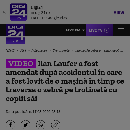
Digi24
VIEW
m.digi24.ro
FREE - In Google Play
LIVE TV
LIVE FM
HOME
Știri
Actualitate
Evenimente
Ilan Laufer a fost amendat după accidentul în care a fost lovit de o mașină în timp ce traversa o zebră pe trotinetă cu copiii săi
VIDEO
Ilan Laufer a fost
amendat după accidentul în care
a fost lovit de o mașină în timp ce
traversa o zebră pe trotinetă cu
copiii săi
Data publicării:
17.03.2026 23:48