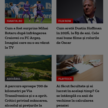
FANATIK.RO
FILM NOW
Cum a fost surprins Mihai
Cum arată Dustin Hoffman
Rotaru după înfrângerea
în 2026, la 89 de ani. Cele
Craiovei cu FC Argeș.
mai bune filme și rolurile
Imagini care nu s-au văzut
de Oscar
la TV
ADEVĂRUL
PLAYTECH
A parcurs aproape 700 de
Ai făcut facultate și ai
kilometri pe Via
lucrat în același timp? Ce
Transilvanica și s-a oprit.
se întâmplă cu anii de
Critici privind mâncarea,
vechime la calcularea
alcoolul și prețurile la
pensiei