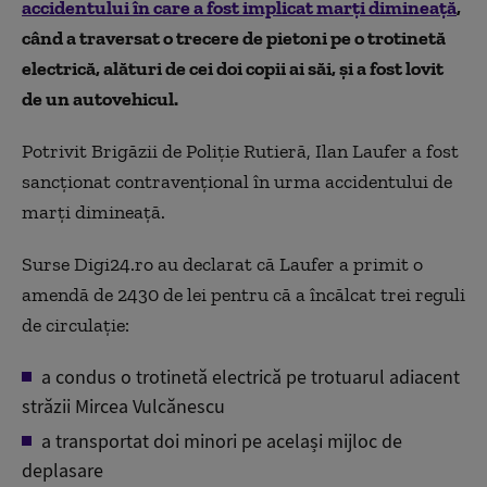
accidentului în care a fost implicat marți dimineață
,
când a traversat o trecere de pietoni pe o trotinetă
electrică, alături de cei doi copii ai săi, și a fost lovit
de un autovehicul.
Potrivit Brigăzii de Poliție Rutieră, Ilan Laufer a fost
sancționat contravențional în urma accidentului de
marți dimineață.
Surse Digi24.ro au declarat că Laufer a primit o
amendă de 2430 de lei pentru că a încălcat trei reguli
de circulație:
a condus o trotinetă electrică pe trotuarul adiacent
străzii Mircea Vulcănescu
a transportat doi minori pe același mijloc de
deplasare