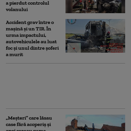
a pierdut controlul
volanului
Accident grav între o
mașină și un TIR. În
urma impactului,
autovehiculele au luat
foc și unul dintre șoferi
a murit
Carambol pe
Autostrada Soarelui:
Traficul spre litoral
este îngreunat, după ce
6 mașini s-au ciocnit
„Meșteri” care lăsau
case fără acoperiș și
apoi cereau sume