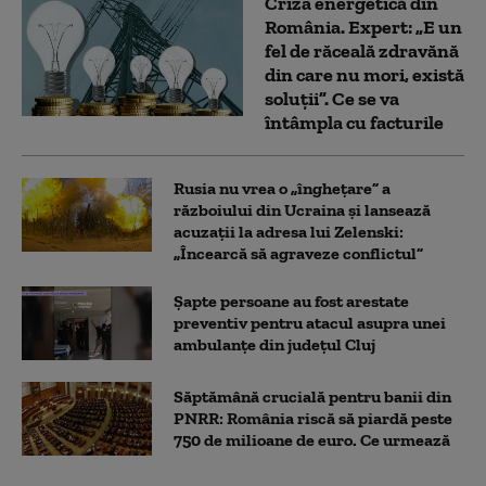
Criza energetică din
România. Expert: „E un
fel de răceală zdravănă
din care nu mori, există
soluții”. Ce se va
întâmpla cu facturile
Rusia nu vrea o „înghețare” a
războiului din Ucraina și lansează
acuzații la adresa lui Zelenski:
„Încearcă să agraveze conflictul”
Șapte persoane au fost arestate
preventiv pentru atacul asupra unei
ambulanțe din județul Cluj
Săptămână crucială pentru banii din
PNRR: România riscă să piardă peste
750 de milioane de euro. Ce urmează