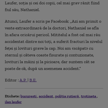
Laufer, soția și cei doi copii, cel mai grav rănit fiind
fiul său, Nathaniel.
Atunci, Laufer a scris pe Facebook: „Azi am primit o
veste extraordinară de la doctori, Nathaniel se afla
în afara oricărui pericol. Mititelul a fost cel mai rău
accidentat dintre noi toți, a suferit fracturi la nivelul
feței și lovituri grave la cap. Noi am «scăpat» cu
sternul și câteva coaste fisurate și contuzionate,
lovituri la mâini și la picioare, dar suntem cât se
poate de ok, după un asemenea accident.”
Editor :
A.P.
|
B.E.
Etichete:
bucuresti
accident
poliția rutieră
trotineta
ilan laufer