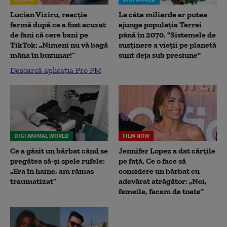
Lucian Viziru, reacție
La câte miliarde ar putea
fermă după ce a fost acuzat
ajunge populația Terrei
de fani că cere bani pe
până în 2070. "Sistemele de
TikTok: „Nimeni nu vă bagă
susținere a vieții pe planetă
mâna în buzunar!”
sunt deja sub presiune"
Descarcă aplicația Pro FM
DIGI ANIMAL WORLD
FILM NOW
Ce a găsit un bărbat când se
Jennifer Lopez a dat cărțile
pregătea să-și spele rufele:
pe față. Ce o face să
„Era în haine, am rămas
considere un bărbat cu
traumatizat”
adevărat atrăgător: „Noi,
femeile, facem de toate”