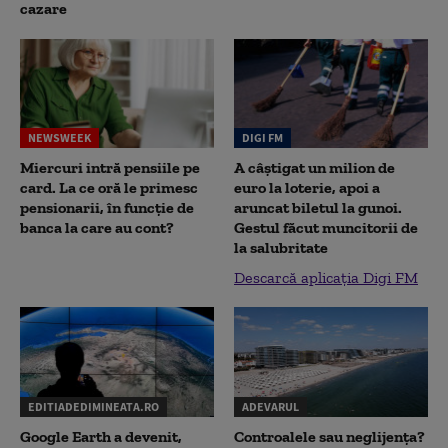
cazare
NEWSWEEK
DIGI FM
Miercuri intră pensiile pe
A câștigat un milion de
card. La ce oră le primesc
euro la loterie, apoi a
pensionarii, în funcție de
aruncat biletul la gunoi.
banca la care au cont?
Gestul făcut muncitorii de
la salubritate
Descarcă aplicația Digi FM
EDITIADEDIMINEATA.RO
ADEVARUL
Google Earth a devenit,
Controalele sau neglijența?