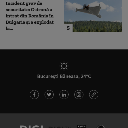
Incident grav de
securitate: O dronă a
intrat din România în
Bulgaria şi a explodat
5
la...
București Băneasa, 24°C