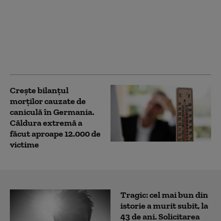
Noi verificări pe
aeroportul din Leipzig:
sute de polițiști caută o
a doua dronă. Varianta
exclusă de anchetatori
Crește bilanțul
morților cauzate de
caniculă în Germania.
Căldura extremă a
făcut aproape 12.000 de
victime
Tragic: cel mai bun din
istorie a murit subit, la
43 de ani. Solicitarea