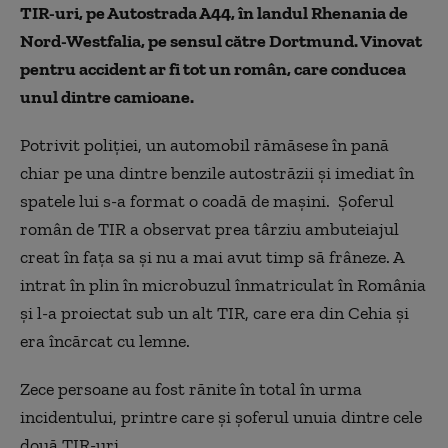
TIR-uri,
pe Autostrada A44, în landul Rhenania de
Nord-Westfalia, pe sensul către Dortmund
. Vinovat
pentru accident ar fi tot un român, care conducea
unul dintre camioane.
Potrivit poliției, un automobil rămăsese în pană
chiar pe una dintre benzile autostrăzii și imediat în
spatele lui s-a format o coadă de mașini.
Șoferul
român de TIR a observat prea târziu ambuteiajul
creat în fața sa și nu a mai avut timp să frâneze.
A
intrat în plin în microbuzul înmatriculat în România
și l-a proiectat sub un alt TIR, care era din Cehia și
era încărcat cu lemne.
Zece persoane au fost rănite în total
în urma
incidentului, printre care și șoferul unuia dintre cele
două TIR-uri.