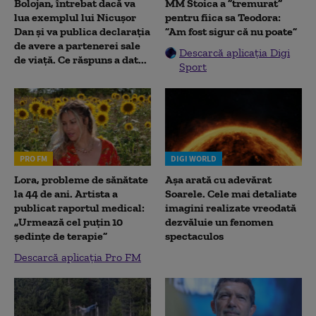
Bolojan, întrebat dacă va
MM Stoica a ”tremurat”
lua exemplul lui Nicușor
pentru fiica sa Teodora:
Dan și va publica declarația
”Am fost sigur că nu poate”
de avere a partenerei sale
Descarcă aplicația Digi
de viață. Ce răspuns a dat...
Sport
PRO FM
DIGI WORLD
Lora, probleme de sănătate
Așa arată cu adevărat
la 44 de ani. Artista a
Soarele. Cele mai detaliate
publicat raportul medical:
imagini realizate vreodată
„Urmează cel puțin 10
dezvăluie un fenomen
ședințe de terapie”
spectaculos
Descarcă aplicația Pro FM