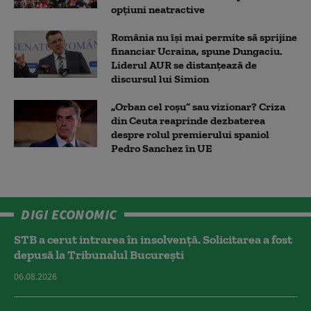
opțiuni neatractive
România nu își mai permite să sprijine
financiar Ucraina, spune Dungaciu.
Liderul AUR se distanțează de
discursul lui Simion
„Orban cel roșu” sau vizionar? Criza
din Ceuta reaprinde dezbaterea
despre rolul premierului spaniol
Pedro Sanchez în UE
DIGI ECONOMIC
STB a cerut intrarea în insolvență. Solicitarea a fost
depusă la Tribunalul București
06.08.2026