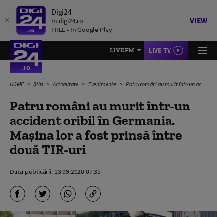
Digi24
VIEW
m.digi24.ro
FREE - In Google Play
LIVE TV
LIVE FM
HOME
Știri
Actualitate
Evenimente
Patru români au murit într-un accident oribil în Germania. Mașina lor a fost prinsă între două TIR-uri
Patru români au murit într-un
accident oribil în Germania.
Mașina lor a fost prinsă între
două TIR-uri
Data publicării:
13.09.2020 07:35