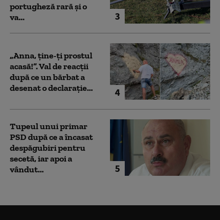
portugheză rară și o
3
va...
„Anna, ţine-ţi prostul
acasă!”. Val de reacții
după ce un bărbat a
desenat o declarație...
4
Tupeul unui primar
PSD după ce a încasat
despăgubiri pentru
secetă, iar apoi a
5
vândut...