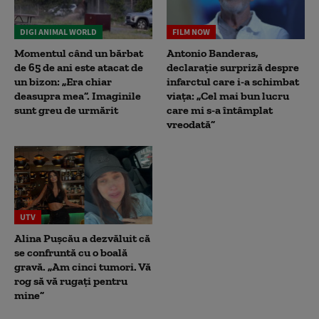
DIGI ANIMAL WORLD
FILM NOW
Momentul când un bărbat
Antonio Banderas,
de 65 de ani este atacat de
declarație surpriză despre
un bizon: „Era chiar
infarctul care i-a schimbat
deasupra mea”. Imaginile
viața: „Cel mai bun lucru
sunt greu de urmărit
care mi s-a întâmplat
vreodată”
UTV
Alina Pușcău a dezvăluit că
se confruntă cu o boală
gravă. „Am cinci tumori. Vă
rog să vă rugați pentru
mine”