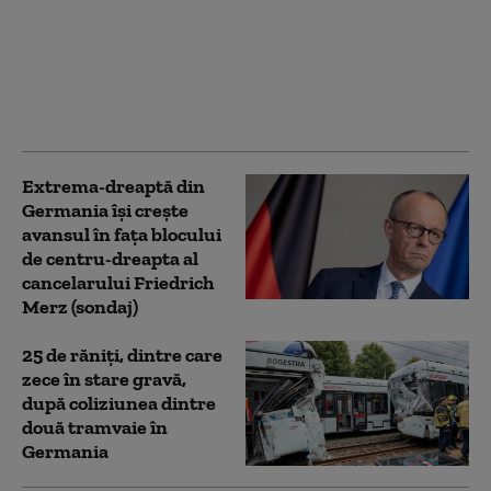
Germania neagă că
avionul ucrainean de la
Leipzig vizat de o dronă
explozivă transporta
arme sau muniţii
Extrema-dreaptă din
Germania îşi creşte
avansul în faţa blocului
de centru-dreapta al
cancelarului Friedrich
Merz (sondaj)
25 de răniţi, dintre care
zece în stare gravă,
după coliziunea dintre
două tramvaie în
Germania