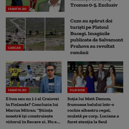
Tromso 0-5. Exclusiv
FANATIK.RO
Cum au apărut doi
turiști pe Platoul
Bucegi. Imaginile
publicate de Salvamont
Prahova au revoltat
CANCAN
românii
FANATIK.RO
FILM NOW
E bun sau nu 1-1 al Craiovei
Soția lui Matt Damon,
în Finlanda? Concluzia lui
frumoasa balului într-o
Marius Mitran: “Știința
rochie albastru regal,
noastră își construiește
mulată pe corp. Luciana a
viitorul în fiecare zi. Nu e...
furat atenția la Seul