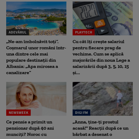
ADEVĂRUL
PLAYTECH
„Ne-am îmbolnăvit toți”.
Cu cât îți crește salariul
Coșmarul unor români într-
pentru fiecare prag de
una dintre cele mai
vechime. Cum se aplică
populare destinații din
majorările din noua Lege a
Albania: „Apa mirosea a
salarizării după 3, 5, 10, 15
canalizare”
și...
NEWSWEEK
DIGI FM
Ce pensie a primit un
„Anna, ţine-ţi prostul
pensionar după 40 ani
acasă!" Reacţii după ce un
munciți? Noroc cu
bărbat a desenat o