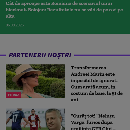
Cât de aproape este România de scenariul unui
blackout. Bolojan: Rezultatele nu se văd de pe o zi pe
alta
06.08.2026
PARTENERII NOȘTRI
Transformarea
Andreei Marin este
imposibil de ignorat.
Cum arată acum, în
costum de baie, la 51 de
PE ROZ
ani
“Curăț tot!” Neluțu
Varga, furios după
umilința CFR Cluj –