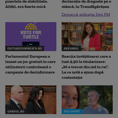
punctele de stabilitate.
declaraţie de dragoste pe o
Altfel, era foarte mică
stâncă, în Transfăgărăşan
Descarcă aplicația Digi FM
EDITIADEDIMINEATA.RO
ADEVARUL
Parlamentul European a
Reacția învățătoarei care a
lansat un joc gratuit în care
luat 4,90 la titularizare:
utilizatorii controlează o
„M-a trecut din iad în rai”.
campanie de dezinformare
La ce notă a ajuns după
contestație
GANDUL.RO
DIGI SPORT