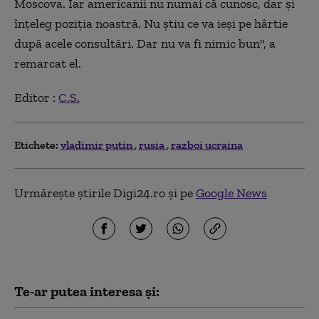
Moscova. Iar americanii nu numai că cunosc, dar şi
înţeleg poziţia noastră. Nu ştiu ce va ieşi pe hârtie
după acele consultări. Dar nu va fi nimic bun", a
remarcat el.
Editor :
C.S.
Etichete:
vladimir putin
rusia
razboi ucraina
Urmărește știrile Digi24.ro și pe
Google News
Te-ar putea interesa și: