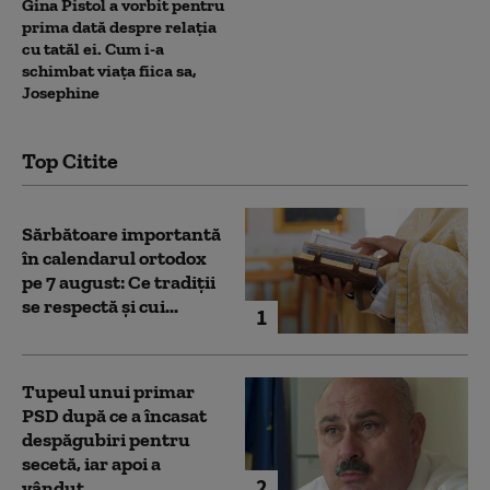
Gina Pistol a vorbit pentru
prima dată despre relația
cu tatăl ei. Cum i-a
schimbat viața fiica sa,
Josephine
Top Citite
Sărbătoare importantă
în calendarul ortodox
pe 7 august: Ce tradiții
se respectă și cui...
1
Tupeul unui primar
PSD după ce a încasat
despăgubiri pentru
secetă, iar apoi a
2
vândut...