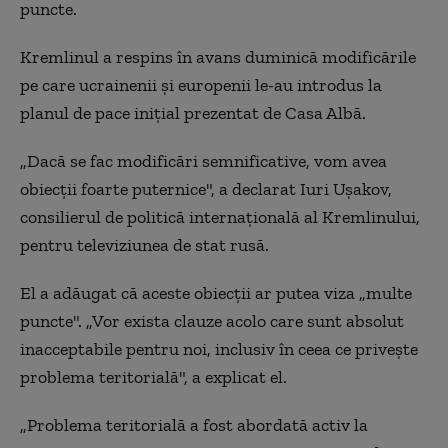
puncte.
Kremlinul a respins în avans duminică modificările
pe care ucrainenii şi europenii le-au introdus la
planul de pace iniţial prezentat de Casa Albă.
„Dacă se fac modificări semnificative, vom avea
obiecţii foarte puternice", a declarat Iuri Uşakov,
consilierul de politică internaţională al Kremlinului,
pentru televiziunea de stat rusă.
El a adăugat că aceste obiecţii ar putea viza „multe
puncte". „Vor exista clauze acolo care sunt absolut
inacceptabile pentru noi, inclusiv în ceea ce priveşte
problema teritorială", a explicat el.
„Problema teritorială a fost abordată activ la