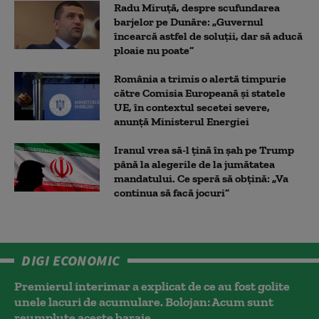
Radu Miruță, despre scufundarea
barjelor pe Dunăre: „Guvernul
încearcă astfel de soluții, dar să aducă
ploaie nu poate”
România a trimis o alertă timpurie
către Comisia Europeană și statele
UE, în contextul secetei severe,
anunță Ministerul Energiei
Iranul vrea să-l țină în șah pe Trump
până la alegerile de la jumătatea
mandatului. Ce speră să obțină: „Va
continua să facă jocuri”
DIGI ECONOMIC
Premierul interimar a explicat de ce au fost golite
unele lacuri de acumulare. Bolojan: Acum sunt
reumplute aceste baraje