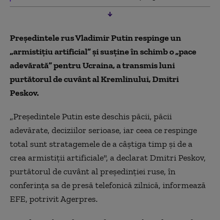
Preşedintele rus Vladimir Putin respinge un
„armistiţiu artificial” şi susţine în schimb o „pace
adevărată” pentru Ucraina, a transmis luni
purtătorul de cuvânt al Kremlinului, Dmitri
Peskov.
„Preşedintele Putin este deschis păcii, păcii
adevărate, deciziilor serioase, iar ceea ce respinge
total sunt stratagemele de a câştiga timp şi de a
crea armistiţii artificiale", a declarat Dmitri Peskov,
purtătorul de cuvânt al preşedinţiei ruse, în
conferinţa sa de presă telefonică zilnică, informează
EFE, potrivit Agerpres.