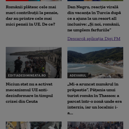
Românii plătesc cele mai
Dan Negru, reacție virală
mari contribuții la pensie,
din vacanța în Turcia după
dar au printre cele mai
ce a ajuns la un resort all
mici pensii în UE. De ce?
inclusive: „Și noi, românii,
ne umplem farfuriile”
Descarcă aplicația Digi FM
EDITIADEDIMINEATA.RO
ADEVARUL
Niciun stat nu a activat
„Mi-a aruncat numărul în
mecanismul UE anti-
prăpastie”. Pățania unui
dezinformare în timpul
turist român în Thassos: a
crizei din Ceuta
parcat într-o zonă unde era
interzis, iar un localnic i-
a...