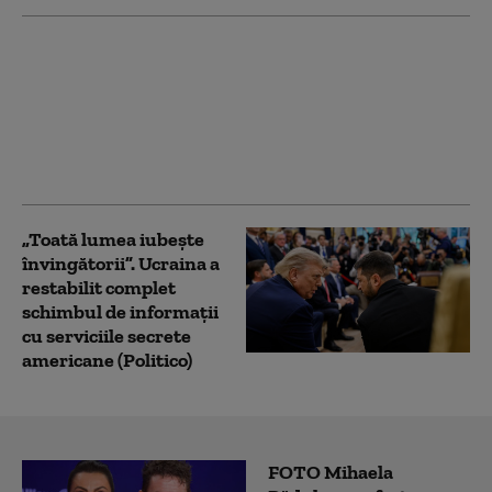
NATO a interceptat cu
250% mai multe
avioane rusești în
apropierea teritoriului
său. Bilanț îngrijorător:
„Cifrele nu mint”
„Toată lumea iubește
învingătorii”. Ucraina a
restabilit complet
schimbul de informații
cu serviciile secrete
americane (Politico)
FOTO Mihaela