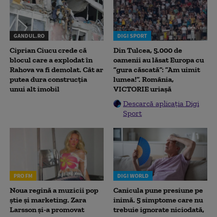
GANDUL.RO
DIGI SPORT
Ciprian Ciucu crede că
Din Tulcea, 5.000 de
blocul care a explodat în
oamenii au lăsat Europa cu
Rahova va fi demolat. Cât ar
”gura căscată”: ”Am uimit
putea dura construcția
lumea!”. România,
unui alt imobil
VICTORIE uriașă
Descarcă aplicația Digi
Sport
PRO FM
DIGI WORLD
Noua regină a muzicii pop
Canicula pune presiune pe
știe și marketing. Zara
inimă. 5 simptome care nu
Larsson și-a promovat
trebuie ignorate niciodată,