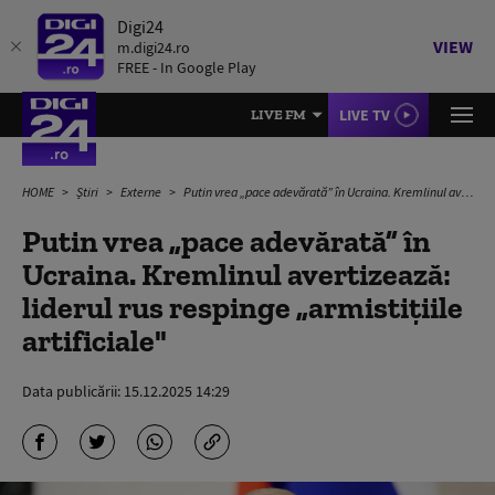
Digi24
VIEW
m.digi24.ro
FREE - In Google Play
LIVE TV
LIVE FM
HOME
Știri
Externe
Putin vrea „pace adevărată” în Ucraina. Kremlinul avertizează: liderul rus respinge „armistiţiile artificiale"
Putin vrea „pace adevărată” în
Ucraina. Kremlinul avertizează:
liderul rus respinge „armistiţiile
artificiale"
Data publicării:
15.12.2025 14:29