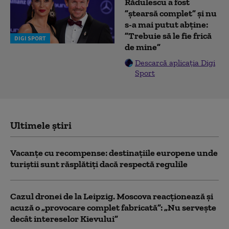
Rădulescu a fost
”ștearsă complet” și nu
s-a mai putut abține:
”Trebuie să le fie frică
DIGI SPORT
de mine”
Descarcă aplicația Digi
Sport
Ultimele știri
Vacanțe cu recompense: destinațiile europene unde
turiștii sunt răsplătiți dacă respectă regulile
Cazul dronei de la Leipzig. Moscova reacționează și
acuză o „provocare complet fabricată”: „Nu serveşte
decât intereselor Kievului”