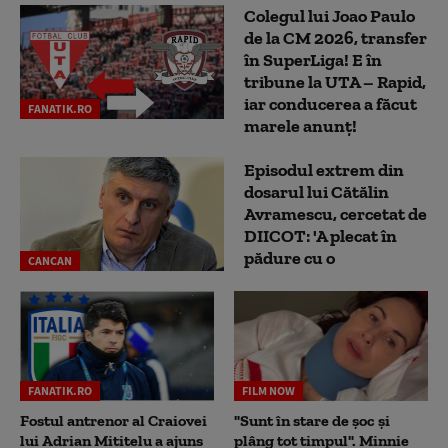
Colegul lui Joao Paulo
de la CM 2026, transfer
în SuperLiga! E în
tribune la UTA – Rapid,
iar conducerea a făcut
FANATIK.RO
marele anunț!
Episodul extrem din
dosarul lui Cătălin
Avramescu, cercetat de
DIICOT: 'A plecat în
pădure cu o
CANCAN
FANATIK.RO
FILM NOW
Fostul antrenor al Craiovei
"Sunt în stare de șoc și
lui Adrian Mititelu a ajuns
plâng tot timpul". Minnie