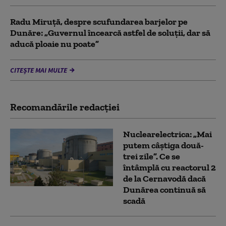
Radu Miruță, despre scufundarea barjelor pe
Dunăre: „Guvernul încearcă astfel de soluții, dar să
aducă ploaie nu poate”
CITEȘTE MAI MULTE
Recomandările redacţiei
Nuclearelectrica: „Mai
putem câștiga două-
trei zile”. Ce se
întâmplă cu reactorul 2
de la Cernavodă dacă
Dunărea continuă să
scadă