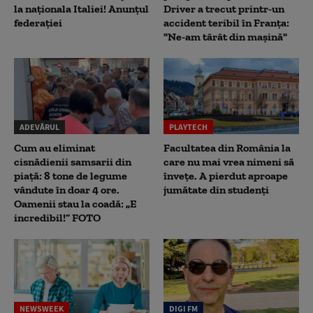
la naționala Italiei! Anunțul
Driver a trecut printr-un
federației
accident teribil în Franța:
"Ne-am târât din mașină"
ADEVĂRUL
PLAYTECH
Cum au eliminat
Facultatea din România la
cisnădienii samsarii din
care nu mai vrea nimeni să
piață: 8 tone de legume
înveţe. A pierdut aproape
vândute în doar 4 ore.
jumătate din studenţi
Oamenii stau la coadă: „E
incredibil!” FOTO
NEWSWEEK
DIGI FM