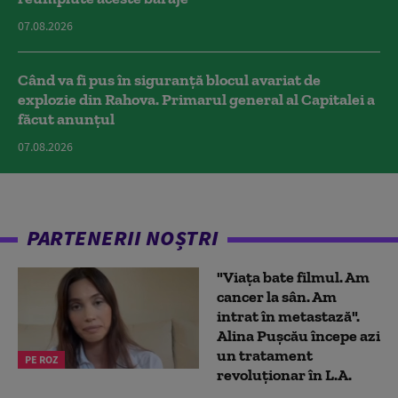
07.08.2026
Când va fi pus în siguranță blocul avariat de
explozie din Rahova. Primarul general al Capitalei a
făcut anunțul
07.08.2026
PARTENERII NOȘTRI
"Viața bate filmul. Am
cancer la sân. Am
intrat în metastază".
Alina Pușcău începe azi
un tratament
PE ROZ
revoluționar în L.A.