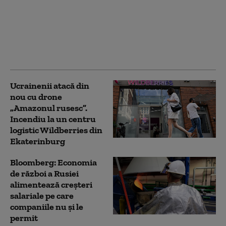
Serviciile secrete
americane avertizează
că Putin ar putea ataca
o țară NATO încă din
această toamnă (WSJ)
Ucrainenii atacă din
nou cu drone
„Amazonul rusesc”.
Incendiu la un centru
logistic Wildberries din
Ekaterinburg
Bloomberg: Economia
de război a Rusiei
alimentează creşteri
salariale pe care
companiile nu şi le
permit