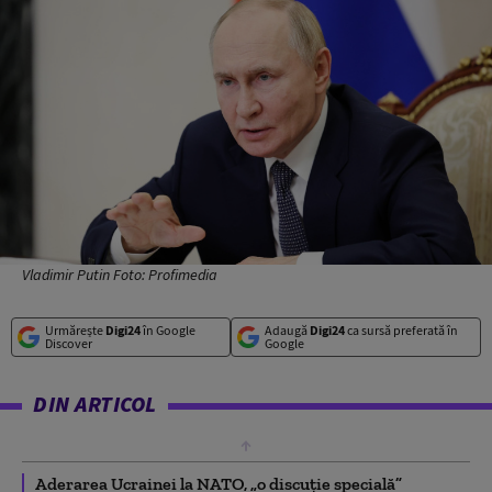
Vladimir Putin Foto: Profimedia
Urmărește
Digi24
în Google
Adaugă
Digi24
ca sursă preferată în
Discover
Google
DIN ARTICOL
Aderarea Ucrainei la NATO, „o discuție specială”