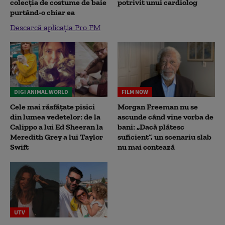
colecția de costume de baie
potrivit unui cardiolog
purtând-o chiar ea
Descarcă aplicația Pro FM
DIGI ANIMAL WORLD
FILM NOW
Cele mai răsfățate pisici
Morgan Freeman nu se
din lumea vedetelor: de la
ascunde când vine vorba de
Calippo a lui Ed Sheeran la
bani: „Dacă plătesc
Meredith Grey a lui Taylor
suficient”, un scenariu slab
Swift
nu mai contează
UTV