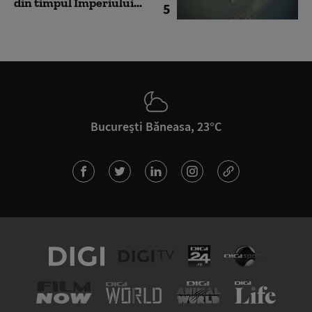
din timpul Imperiului...
5
București Băneasa, 23°C