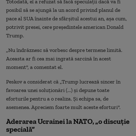
Totodată, el a refuzat să facă speculaţii dacă va fi
posibil să se ajungă la un acord privind planul de
pace al SUA înainte de sfârşitul acestui an, aşa cum,
potrivit presei, cere preşedintele american Donald
Trump.
„Nu îndrăznesc să vorbesc despre termene limită.
Aceasta ar fi cea mai ingrată sarcină în acest
moment", a comentat el.
Peskov a considerat că „Trump lucrează sincer în
favoarea unei soluţionări (...) şi depune toate
eforturile pentru a o realiza. Şi echipa sa, de
asemenea. Apreciem foarte mult aceste eforturi".
Aderarea Ucrainei la NATO, „o discuție
specială”