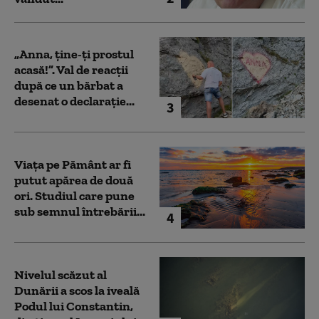
„Anna, ţine-ţi prostul
acasă!”. Val de reacții
după ce un bărbat a
desenat o declarație...
3
Viața pe Pământ ar fi
putut apărea de două
ori. Studiul care pune
sub semnul întrebării...
4
Nivelul scăzut al
Dunării a scos la iveală
Podul lui Constantin,