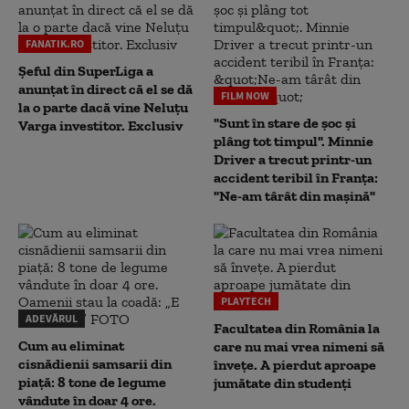
FANATIK.RO
Șeful din SuperLiga a
anunțat în direct că el se dă
FILM NOW
la o parte dacă vine Neluțu
"Sunt în stare de șoc și
Varga investitor. Exclusiv
plâng tot timpul". Minnie
Driver a trecut printr-un
accident teribil în Franța:
"Ne-am târât din mașină"
PLAYTECH
ADEVĂRUL
Facultatea din România la
Cum au eliminat
care nu mai vrea nimeni să
cisnădienii samsarii din
înveţe. A pierdut aproape
piață: 8 tone de legume
jumătate din studenţi
vândute în doar 4 ore.