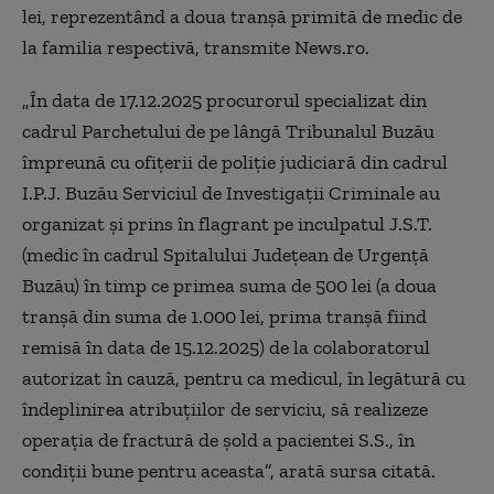
lei, reprezentând a doua tranşă primită de medic de
la familia respectivă, transmite News.ro.
„În data de 17.12.2025 procurorul specializat din
cadrul Parchetului de pe lângă Tribunalul Buzău
împreună cu ofiţerii de poliţie judiciară din cadrul
I.P.J. Buzău Serviciul de Investigaţii Criminale au
organizat şi prins în flagrant pe inculpatul J.S.T.
(medic în cadrul Spitalului Judeţean de Urgenţă
Buzău) în timp ce primea suma de 500 lei (a doua
tranşă din suma de 1.000 lei, prima tranşă fiind
remisă în data de 15.12.2025) de la colaboratorul
autorizat în cauză, pentru ca medicul, în legătură cu
îndeplinirea atribuţiilor de serviciu, să realizeze
operaţia de fractură de şold a pacientei S.S., în
condiţii bune pentru aceasta”, arată sursa citată.