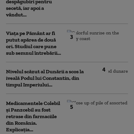
despăgubiri pentru
secetă, iar apoi a
vândut...
Viața pe Pământ ar fi
3
putut apărea de două
ori. Studiul care pune
sub semnul întrebării...
4
Nivelul scăzut al Dunării a scos la
iveală Podul lui Constantin, din
timpul Imperiului...
Medicamentele Colebil
5
și Panzcebil au fost
retrase din farmaciile
din România.
Explicația...