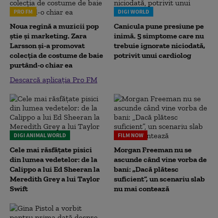
PRO FM
DIGI WORLD
Noua regină a muzicii pop
Canicula pune presiune pe
știe și marketing. Zara
inimă. 5 simptome care nu
Larsson și-a promovat
trebuie ignorate niciodată,
colecția de costume de baie
potrivit unui cardiolog
purtând-o chiar ea
Descarcă aplicația Pro FM
DIGI ANIMAL WORLD
FILM NOW
Cele mai răsfățate pisici
Morgan Freeman nu se
din lumea vedetelor: de la
ascunde când vine vorba de
Calippo a lui Ed Sheeran la
bani: „Dacă plătesc
Meredith Grey a lui Taylor
suficient”, un scenariu slab
Swift
nu mai contează