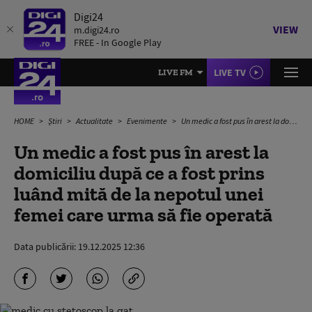
Digi24
VIEW
m.digi24.ro
FREE - In Google Play
LIVE TV
LIVE FM
HOME
Știri
Actualitate
Evenimente
Un medic a fost pus în arest la domiciliu după ce a fost prins luând mită de la nepotul unei femei care urma să fie operată
Un medic a fost pus în arest la
domiciliu după ce a fost prins
luând mită de la nepotul unei
femei care urma să fie operată
Data publicării:
19.12.2025 12:36