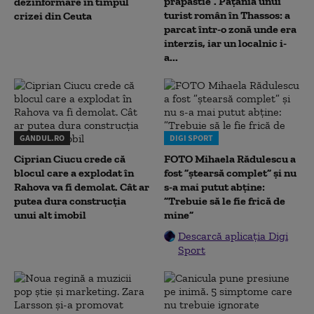
prăpastie”. Pățania unui
dezinformare în timpul
turist român în Thassos: a
crizei din Ceuta
parcat într-o zonă unde era
interzis, iar un localnic i-
a...
GANDUL.RO
DIGI SPORT
Ciprian Ciucu crede că
FOTO Mihaela Rădulescu a
blocul care a explodat în
fost ”ștearsă complet” și nu
Rahova va fi demolat. Cât ar
s-a mai putut abține:
putea dura construcția
”Trebuie să le fie frică de
unui alt imobil
mine”
Descarcă aplicația Digi
Sport