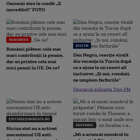
Oamenii stau la coadă: „E
incredibil!” FOTO
NEWSWEEK
DIGI FM
Românii plătesc cele mai
Dan Negru, reacție virală
mari contribuții la pensie,
din vacanța în Turcia după
dar au printre cele mai
ce a ajuns la un resort all
mici pensii în UE. De ce?
inclusive: „Și noi, românii,
ne umplem farfuriile”
Descarcă aplicația Digi FM
EDITIADEDIMINEATA.RO
ADEVARUL
Niciun stat nu a activat
„Mi-a aruncat numărul în
mecanismul UE anti-