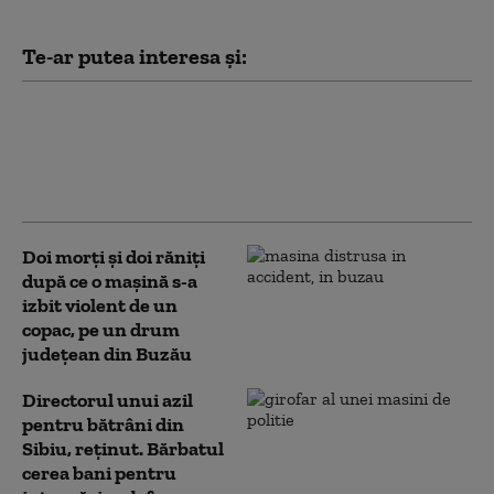
Te-ar putea interesa și:
O primărie din Buzău
renunţă la iluminatul
public din cauza
problemelor financiare
Doi morţi şi doi răniţi
după ce o maşină s-a
izbit violent de un
copac, pe un drum
județean din Buzău
Directorul unui azil
pentru bătrâni din
Sibiu, reținut. Bărbatul
cerea bani pentru