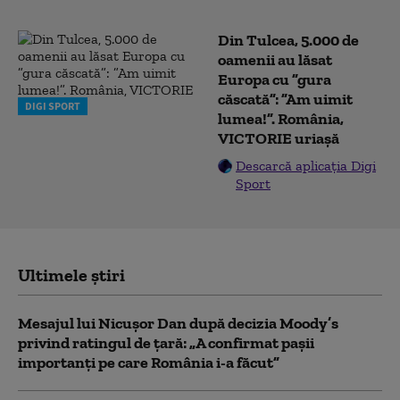
Din Tulcea, 5.000 de
oamenii au lăsat
Europa cu ”gura
căscată”: ”Am uimit
DIGI SPORT
lumea!”. România,
VICTORIE uriașă
Descarcă aplicația Digi
Sport
Ultimele știri
Mesajul lui Nicușor Dan după decizia Moody’s
privind ratingul de țară: „A confirmat pașii
importanți pe care România i-a făcut”