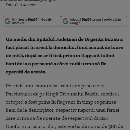
Foto: GettyImages
Urmărește
Digi24
în Google
Adaugă
Digi24
ca sursă preferată în
Discover
Google
Un medic din Spitalul Judeţean de Urgenţă Buzău a
fost plasat în arest la domiciliu, fiind acuzat de luare
de mită, după ce ar fi fost prins în flagrant luând
bani de la o persoană a cărei rudă urma să fie
operată de acesta.
Potrivit unui comunicat remis de procurorii
Parchetului de pe lângă Tribunalul Buzău, medicul
ortoped a fost prins în flagrant în timp ce primea
bani de la denunţător, respectiv nepotul unei femei
care urma să fie operată de respectivul doctor.
Conform procurorilor, este vorba de suma de 500 de