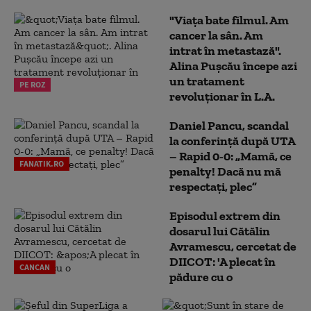
"Viața bate filmul. Am
cancer la sân. Am
intrat în metastază".
Alina Pușcău începe azi
un tratament
PE ROZ
revoluționar în L.A.
Daniel Pancu, scandal
la conferință după UTA
– Rapid 0-0: „Mamă, ce
FANATIK.RO
penalty! Dacă nu mă
respectați, plec”
Episodul extrem din
dosarul lui Cătălin
Avramescu, cercetat de
DIICOT: 'A plecat în
CANCAN
pădure cu o