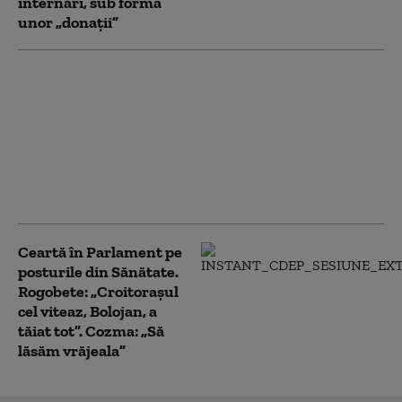
internări, sub forma
unor „donații”
Cum au ajuns medicii
ucraineni reper
mondial în chirurgia
reconstructivă. O
experiență unică, care
depășește practica din
multe țări
Ceartă în Parlament pe
posturile din Sănătate.
Rogobete: „Croitorașul
cel viteaz, Bolojan, a
tăiat tot”. Cozma: „Să
lăsăm vrăjeala”