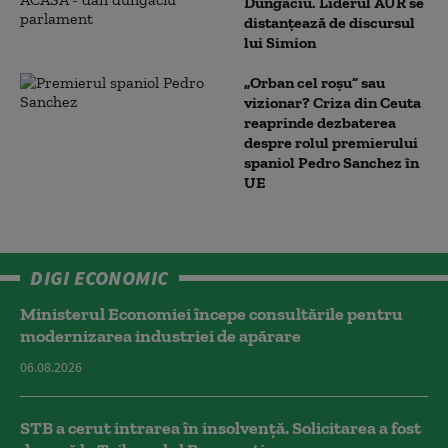
Dungaciu. Liderul AUR se
distanțează de discursul
lui Simion
„Orban cel roșu” sau
vizionar? Criza din Ceuta
reaprinde dezbaterea
despre rolul premierului
spaniol Pedro Sanchez în
UE
DIGI ECONOMIC
Ministerul Economiei începe consultările pentru
modernizarea industriei de apărare
06.08.2026
STB a cerut intrarea în insolvență. Solicitarea a fost