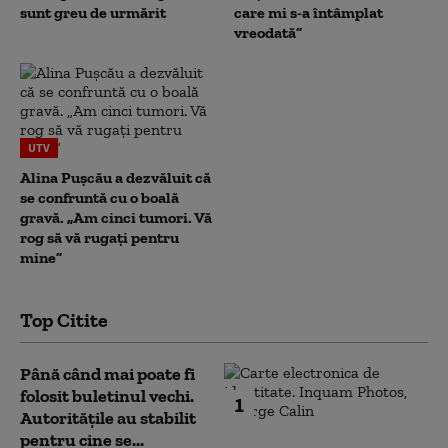
sunt greu de urmărit
care mi s-a întâmplat
vreodată”
UTV
Alina Pușcău a dezvăluit că
se confruntă cu o boală
gravă. „Am cinci tumori. Vă
rog să vă rugați pentru
mine”
Top Citite
Până când mai poate fi
folosit buletinul vechi.
1
Autoritățile au stabilit
pentru cine se...