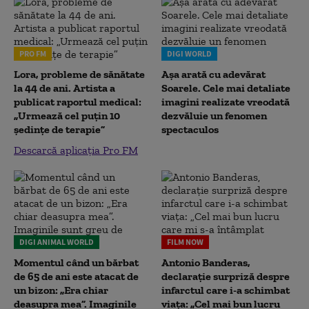
PRO FM
DIGI WORLD
Lora, probleme de sănătate
Așa arată cu adevărat
la 44 de ani. Artista a
Soarele. Cele mai detaliate
publicat raportul medical:
imagini realizate vreodată
„Urmează cel puțin 10
dezvăluie un fenomen
ședințe de terapie”
spectaculos
Descarcă aplicația Pro FM
DIGI ANIMAL WORLD
FILM NOW
Momentul când un bărbat
Antonio Banderas,
de 65 de ani este atacat de
declarație surpriză despre
un bizon: „Era chiar
infarctul care i-a schimbat
deasupra mea”. Imaginile
viața: „Cel mai bun lucru