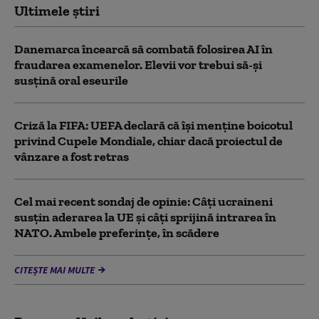
Ultimele știri
Danemarca încearcă să combată folosirea AI în
fraudarea examenelor. Elevii vor trebui să-şi
susţină oral eseurile
Criză la FIFA: UEFA declară că îşi menţine boicotul
privind Cupele Mondiale, chiar dacă proiectul de
vânzare a fost retras
Cel mai recent sondaj de opinie: Câți ucraineni
susțin aderarea la UE și câți sprijină intrarea în
NATO. Ambele preferințe, în scădere
CITEȘTE MAI MULTE