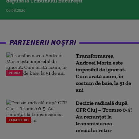
depusă la Tribunalul București
06.08.2026
PARTENERII NOȘTRI
Transformarea
Andreei Marin este
imposibil de ignorat.
PE ROZ
Cum arată acum, în
costum de baie, la 51 de
ani
Decizie radicală după
CFR Cluj – Tromso 0-5!
Au renunțat la
FANATIK.RO
transmisiunea
meciului retur