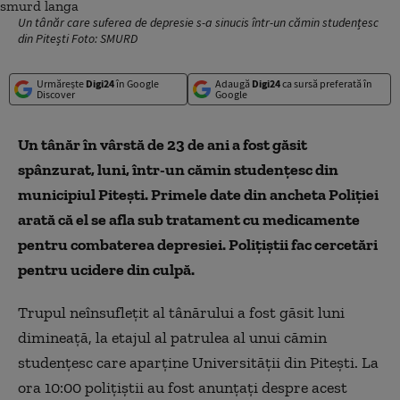
Un tânăr care suferea de depresie s-a sinucis într-un cămin studențesc
din Pitești Foto: SMURD
Urmărește
Digi24
în Google
Adaugă
Digi24
ca sursă preferată în
Discover
Google
Un tânăr în vârstă de 23 de ani a fost găsit
spânzurat, luni, într-un cămin studenţesc din
municipiul Piteşti. Primele date din ancheta Poliţiei
arată că el se afla sub tratament cu medicamente
pentru combaterea depresiei. Poliţiştii fac cercetări
pentru ucidere din culpă.
Trupul neînsufleţit al tânărului a fost găsit luni
dimineaţă, la etajul al patrulea al unui cămin
studenţesc care aparţine Universităţii din Piteşti. La
ora 10:00 poliţiştii au fost anunţaţi despre acest