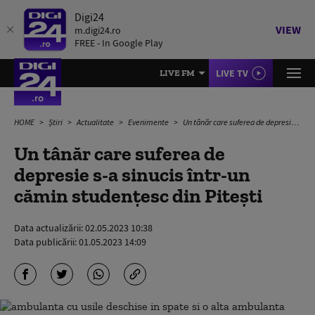
Digi24
VIEW
m.digi24.ro
FREE - In Google Play
LIVE TV
LIVE FM
HOME
Știri
Actualitate
Evenimente
Un tânăr care suferea de depresie s-a sinucis într-un cămin studențesc din Pitești
Un tânăr care suferea de
depresie s-a sinucis într-un
cămin studențesc din Pitești
Data actualizării:
02.05.2023 10:38
Data publicării:
01.05.2023 14:09