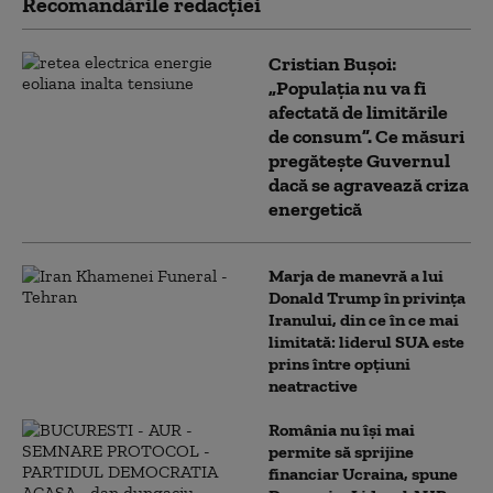
Recomandările redacţiei
Cristian Bușoi:
„Populația nu va fi
afectată de limitările
de consum”. Ce măsuri
pregătește Guvernul
dacă se agravează criza
energetică
Marja de manevră a lui
Donald Trump în privința
Iranului, din ce în ce mai
limitată: liderul SUA este
prins între opțiuni
neatractive
România nu își mai
permite să sprijine
financiar Ucraina, spune