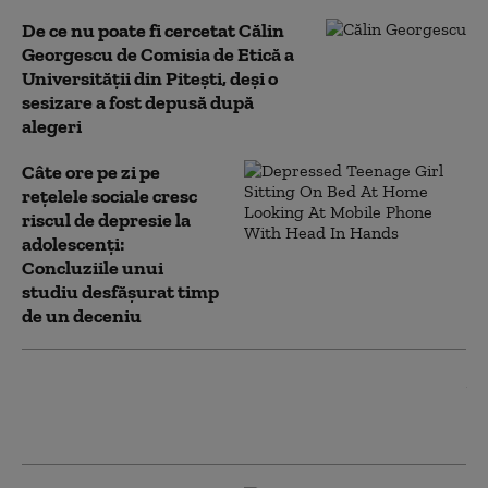
De ce nu poate fi cercetat Călin
Georgescu de Comisia de Etică a
Universității din Pitești, deși o
sesizare a fost depusă după
alegeri
Câte ore pe zi pe
rețelele sociale cresc
riscul de depresie la
adolescenți:
Concluziile unui
studiu desfășurat timp
de un deceniu
Autoritățile anunță ce se va întâmpla cu
frații copilului de 2 ani găsit mort în casă,
în Galați. Mama lor e internată în spital