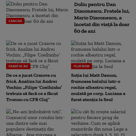
Doliu pentru Dan
Diaconescu. Fratele lui,
Mario Diaconescu, a
CANCAN
încetat din viață la doar
60 de ani
FANATIK.RO
FILM NOW
De ce a jucat Craiova cu
Soția lui Matt Damon,
frică. Analiza lui Andrei
frumoasa balului într-o
Vochin: „Filipe ‘Coelhinho’
rochie albastru regal,
trebuia să facă ce a făcut
mulată pe corp. Luciana a
Tromso cu CFR Cluj”
furat atenția la Seul