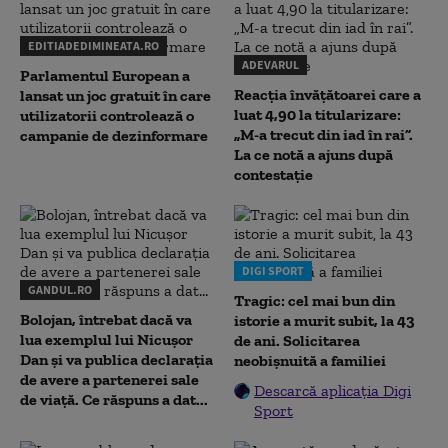
EDITIADEDIMINEATA.RO
ADEVARUL
Parlamentul European a
Reacția învățătoarei care a
lansat un joc gratuit în care
luat 4,90 la titularizare:
utilizatorii controlează o
„M-a trecut din iad în rai”.
campanie de dezinformare
La ce notă a ajuns după
contestație
DIGI SPORT
GANDUL.RO
Tragic: cel mai bun din
Bolojan, întrebat dacă va
istorie a murit subit, la 43
lua exemplul lui Nicușor
de ani. Solicitarea
Dan și va publica declarația
neobișnuită a familiei
de avere a partenerei sale
Descarcă aplicația Digi
de viață. Ce răspuns a dat...
Sport