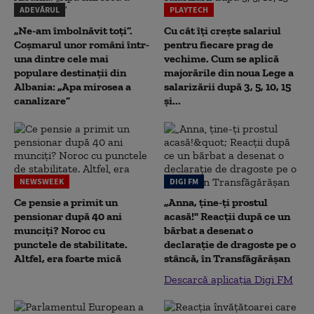
ADEVĂRUL
PLAYTECH
„Ne-am îmbolnăvit toți”.
Cu cât îți crește salariul
Coșmarul unor români într-
pentru fiecare prag de
una dintre cele mai
vechime. Cum se aplică
populare destinații din
majorările din noua Lege a
Albania: „Apa mirosea a
salarizării după 3, 5, 10, 15
canalizare”
și...
NEWSWEEK
DIGI FM
Ce pensie a primit un
„Anna, ţine-ţi prostul
pensionar după 40 ani
acasă!" Reacţii după ce un
munciți? Noroc cu
bărbat a desenat o
punctele de stabilitate.
declaraţie de dragoste pe o
Altfel, era foarte mică
stâncă, în Transfăgărăşan
Descarcă aplicația Digi FM