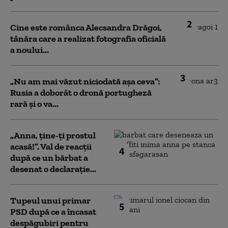
2
Cine este românca Alecsandra Drăgoi,
tânăra care a realizat fotografia oficială
a noului...
3
„Nu am mai văzut niciodată așa ceva”:
Rusia a doborât o dronă portugheză
rară și o va...
„Anna, ţine-ţi prostul
acasă!”. Val de reacții
4
după ce un bărbat a
desenat o declarație...
Tupeul unui primar
5
PSD după ce a încasat
despăgubiri pentru