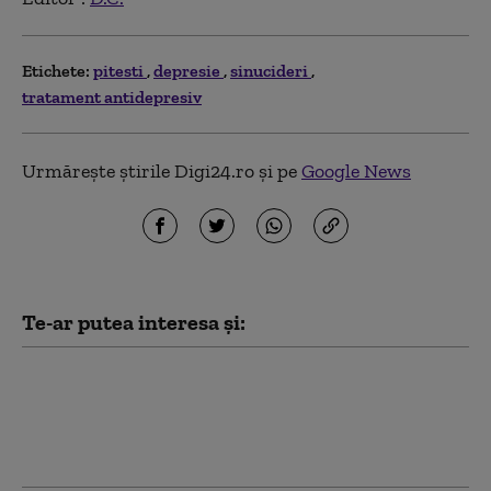
Etichete:
pitesti
depresie
sinucideri
tratament antidepresiv
Urmărește știrile Digi24.ro și pe
Google News
Te-ar putea interesa și:
Bebeluș rămas blocat
într-o maşină în
Piteşti, salvat de
poliţiştii locali