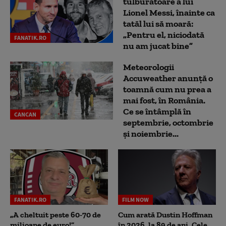
tulburătoare a lui
Lionel Messi, înainte ca
tatăl lui să moară:
„Pentru el, niciodată
FANATIK.RO
nu am jucat bine”
Meteorologii
Accuweather anunță o
toamnă cum nu prea a
mai fost, în România.
Ce se întâmplă în
CANCAN
septembrie, octombrie
și noiembrie...
FANATIK.RO
FILM NOW
„A cheltuit peste 60-70 de
Cum arată Dustin Hoffman
milioane de euro!”
în 2026, la 89 de ani. Cele