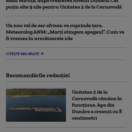
Radu Miruță, după creșterea nivelul Dunării: Cel
puțin alte 9 zile pentru Unitatea 2 de la Cernavodă
Un nou val de aer african va cuprinde țara.
Meteorolog ANM: „Marți atingem apogeul”. Cum va
fi vremea în următoarele zile
CITEȘTE MAI MULTE
Recomandările redacţiei
Unitatea 2 de la
Cernavodă rămâne în
funcțiune. Apa din
Dunăre a crescut cu 8
centimetri