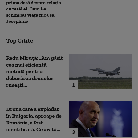
prima dată despre relația
cu tatăl ei. Cum i-a
schimbat viața fiica sa,
Josephine
Top Citite
Radu Miruță: „Am găsit
cea mai eficientă
metodă pentru
doborârea dronelor
1
rusești...
Drona care a explodat
în Bulgaria, aproape de
România, a fost
identificată. Ce arată...
2