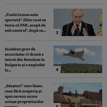
„Toată lumea este
speriată”. Elita rusă se
teme că FSB „scapă de
sub control”, după ce...
3
Incident grav de
securitate: O dronă a
intrat din România în
Bulgaria şi a explodat
4
la...
„Meșteri” care lăsau
case fără acoperiș și
apoi cereau sume
uriașe proprietarilor
5
pentru...