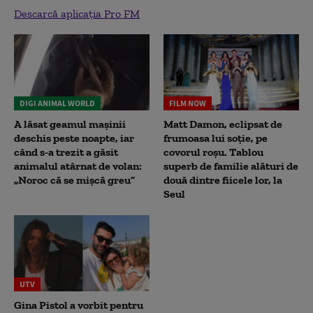
Descarcă aplicația Pro FM
DIGI ANIMAL WORLD
FILM NOW
A lăsat geamul mașinii
Matt Damon, eclipsat de
deschis peste noapte, iar
frumoasa lui soție, pe
când s-a trezit a găsit
covorul roșu. Tablou
animalul atârnat de volan:
superb de familie alături de
„Noroc că se mișcă greu”
două dintre fiicele lor, la
Seul
UTV
Gina Pistol a vorbit pentru