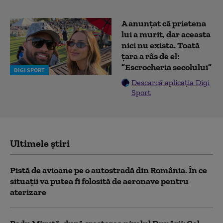
A anunțat că prietena
lui a murit, dar aceasta
nici nu exista. Toată
țara a râs de el:
”Escrocheria secolului”
DIGI SPORT
Descarcă aplicația Digi
Sport
Ultimele știri
Pistă de avioane pe o autostradă din România. În ce
situații va putea fi folosită de aeronave pentru
aterizare