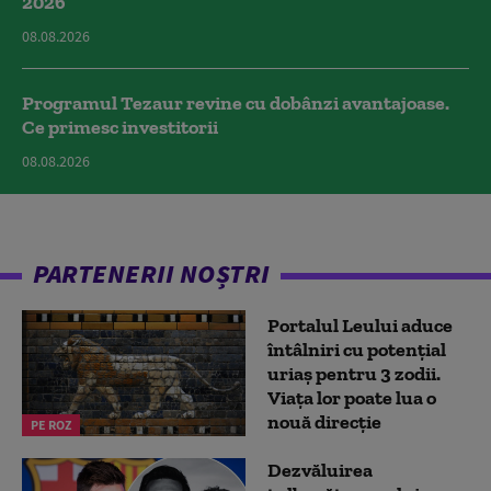
2026
08.08.2026
Programul Tezaur revine cu dobânzi avantajoase.
Ce primesc investitorii
08.08.2026
PARTENERII NOȘTRI
Portalul Leului aduce
întâlniri cu potențial
uriaș pentru 3 zodii.
Viața lor poate lua o
nouă direcție
PE ROZ
Dezvăluirea