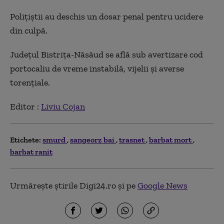
Poliţiştii au deschis un dosar penal pentru ucidere
din culpă.
Judeţul Bistriţa-Năsăud se află sub avertizare cod
portocaliu de vreme instabilă, vijelii şi averse
torenţiale.
Editor :
Liviu Cojan
Etichete:
smurd
sangeorz bai
trasnet
barbat mort
barbat ranit
Urmărește știrile Digi24.ro și pe
Google News