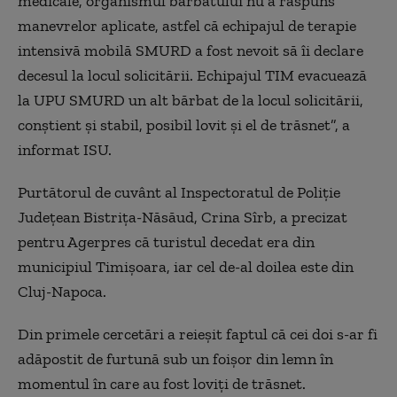
medicale, organismul bărbatului nu a răspuns
manevrelor aplicate, astfel că echipajul de terapie
intensivă mobilă SMURD a fost nevoit să îi declare
decesul la locul solicitării. Echipajul TIM evacuează
la UPU SMURD un alt bărbat de la locul solicitării,
conştient şi stabil, posibil lovit şi el de trăsnet”, a
informat ISU.
Purtătorul de cuvânt al Inspectoratul de Poliţie
Judeţean Bistriţa-Năsăud, Crina Sîrb, a precizat
pentru Agerpres că turistul decedat era din
municipiul Timişoara, iar cel de-al doilea este din
Cluj-Napoca.
Din primele cercetări a reieşit faptul că cei doi s-ar fi
adăpostit de furtună sub un foişor din lemn în
momentul în care au fost loviţi de trăsnet.