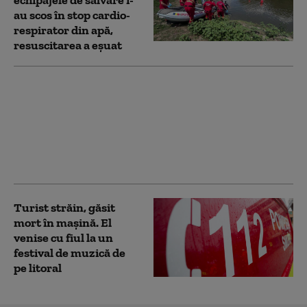
echipajele de salvare i-
au scos în stop cardio-
respirator din apă,
resuscitarea a eșuat
Patru alpiniști au căzut
în gol în Bucegi, după
ce coarda de asigurare
s-a rupt. O victimă a
murit, trei au fost
salvate
Turist străin, găsit
mort în mașină. El
venise cu fiul la un
festival de muzică de
pe litoral