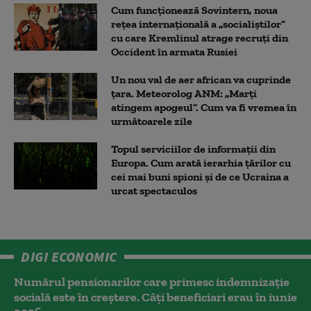
Cum funcționează Sovintern, noua
rețea internațională a „socialiștilor”
cu care Kremlinul atrage recruți din
Occident în armata Rusiei
Un nou val de aer african va cuprinde
țara. Meteorolog ANM: „Marți
atingem apogeul”. Cum va fi vremea în
următoarele zile
Topul serviciilor de informații din
Europa. Cum arată ierarhia țărilor cu
cei mai buni spioni și de ce Ucraina a
urcat spectaculos
DIGI ECONOMIC
Numărul pensionarilor care primesc indemnizaţie
socială este în creștere. Câți beneficiari erau în iunie