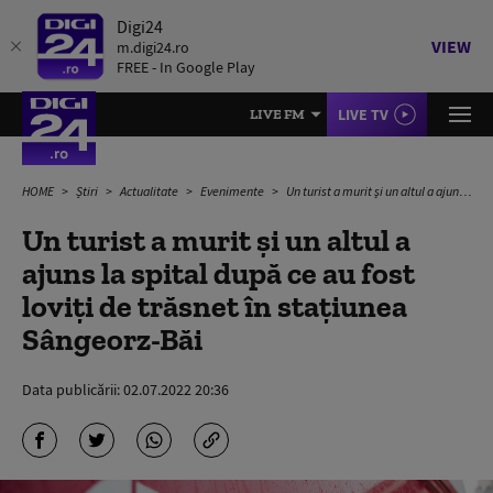
Digi24
VIEW
m.digi24.ro
FREE - In Google Play
LIVE TV
LIVE FM
HOME
Știri
Actualitate
Evenimente
Un turist a murit și un altul a ajuns la spital după ce au fost loviți de trăsnet în stațiunea Sângeorz-Băi
Un turist a murit și un altul a
ajuns la spital după ce au fost
loviți de trăsnet în stațiunea
Sângeorz-Băi
Data publicării:
02.07.2022 20:36