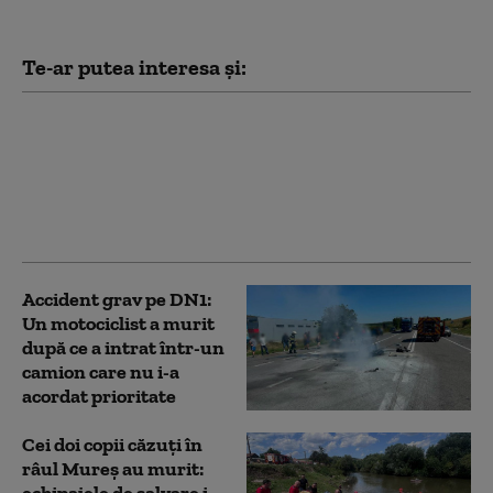
Te-ar putea interesa și:
Tragedie în fotbalul
thailandez: Momentul
în care un jucător a
murit lovit de trăsnet
în timpul unui meci
Accident grav pe DN1:
Un motociclist a murit
după ce a intrat într-un
camion care nu i-a
acordat prioritate
Cei doi copii căzuți în
râul Mureș au murit: