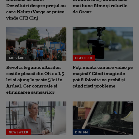
Dezvăluiri despre prețul cu
mai bune filme și rolurile
care Neluțu Varga ar putea
de Oscar
vinde CFR Cluj
ADEVĂRUL
PLAYTECH
Revolta legumicultorilor:
Poți monta camere video pe
roșiile pleacă din Olt cu 1,5
mașină? Când imaginile
lei și ajung la peste 5 lei în
pot fi folosite ca probă și
Ardeal. Cer controale și
când riști probleme
eliminarea samsarilor
NEWSWEEK
DIGI FM