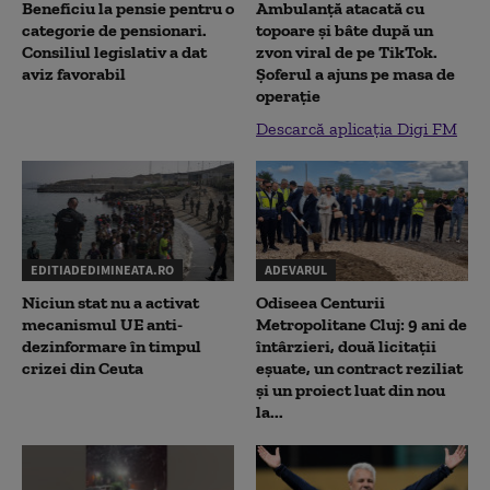
Beneficiu la pensie pentru o
Ambulanță atacată cu
categorie de pensionari.
topoare și bâte după un
Consiliul legislativ a dat
zvon viral de pe TikTok.
aviz favorabil
Șoferul a ajuns pe masa de
operație
Descarcă aplicația Digi FM
EDITIADEDIMINEATA.RO
ADEVARUL
Niciun stat nu a activat
Odiseea Centurii
mecanismul UE anti-
Metropolitane Cluj: 9 ani de
dezinformare în timpul
întârzieri, două licitații
crizei din Ceuta
eșuate, un contract reziliat
și un proiect luat din nou
la...