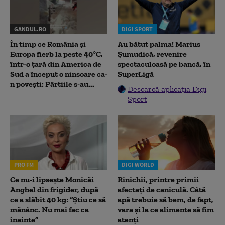
GANDUL.RO
DIGI SPORT
În timp ce România și
Au bătut palma! Marius
Europa fierb la peste 40°C,
Șumudică, revenire
într-o țară din America de
spectaculoasă pe bancă, în
Sud a început o ninsoare ca-
SuperLigă
n povești: Pârtiile s-au...
Descarcă aplicația Digi
Sport
PRO FM
DIGI WORLD
Ce nu-i lipsește Monicăi
Rinichii, printre primii
Anghel din frigider, după
afectați de caniculă. Câtă
ce a slăbit 40 kg: “Știu ce să
apă trebuie să bem, de fapt,
mănânc. Nu mai fac ca
vara și la ce alimente să fim
înainte”
atenți