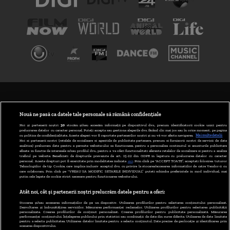
TERMENI ȘI CONDIȚII
POLITICA DE CONFIDENȚIALITATE
Nouă ne pasă ca datele tale personale să rămână confidențiale
Noi și partenerii noștri
30
stocăm și/sau accesăm informații pe dispozitivul dvs., precum identificatorii cookie unici pentru
prelucrarea datelor cu caracter personal. Puteți accepta sau gestiona alegerile dvs. făcând clic mai jos sau în orice moment, pe pagina
ABONARE DIGI TV
cu politica de confidențialitate. Aceste alegeri vor fi raportate partenerilor noștri și nu vă vor afecta navigarea.
Mai multe detalii
Noi si partenerii nostri (retelele de socializare si agentiile de publicitate partenere, precum si furnizorii nostri de servicii de date
analitice) prelucram date pentru a permite website-ului sa functioneze, pentru a personaliza continutul si anunturile publicitare
GESTIONAȚI PREFERINȚELE
afisate in functie de interesele si/sau profilul dvs., pentru a va oferi functionalitati aferente retelelor de socializare si pentru a analiza
traficul pe website. Beneficiati de drepturile prevazute de art. 15-22 din GDPR in legatura cu prelucrarea datelor cu caracter
personal. Aceste drepturi pot fi exercitate prin modalitatea indicata
aici
. Prin click pe “ACCEPT TOATE”, acceptati folosirea tuturor
CODUL DIGI24
Tehnologiilor de tip Cookie, care implica inclusiv acceptul dvs. cu privire la stocarea/accesarea informatiilor de catre Vendor-ii cu
care colaboram. Prin click pe “VREAU SA MODIFIC SETARILE INDIVIDUAL” puteti schimba preferintele in mod individual, mai
putin cele legate de cookie strict necesare pentru functionarea website-ului.
CAMERE WEB
Atât noi, cât și partenerii noștri prelucrăm datele pentru a oferi:
CONTACT/INFO
Stocarea și/sau accesarea informațiilor de pe un dispozitiv. Utilizarea profilurilor pentru selectarea conținutului personalizat.
Dezvoltarea și îmbunătățirea serviciilor. Măsurarea performanței reclamelor. Utilizarea profilurilor pentru selectarea publicității
personalizate. Crearea profilurilor de conținut personalizat. Crearea profilurilor pentru publicitate personalizată. Măsurarea
performanței conținutului. Înțelegerea publicului prin statistici sau combinații de date din surse diferite. Utilizarea de date limitate
pentru a selecta publicitatea. Utilizarea datelor limitate pentru a selecta conținutul. Date precise de geolocație și identificarea prin
VERSIUNE DESKTOP
scanarea dispozitivului.