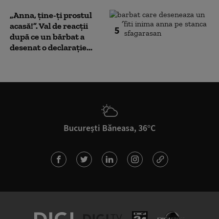
„Anna, ţine-ţi prostul
acasă!”. Val de reacții
5
după ce un bărbat a
desenat o declarație...
București Băneasa, 36°C