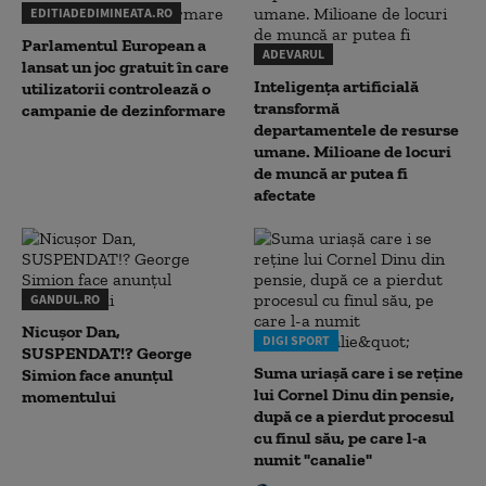
EDITIADEDIMINEATA.RO
Parlamentul European a
ADEVARUL
lansat un joc gratuit în care
Inteligența artificială
utilizatorii controlează o
transformă
campanie de dezinformare
departamentele de resurse
umane. Milioane de locuri
de muncă ar putea fi
afectate
GANDUL.RO
Nicușor Dan,
DIGI SPORT
SUSPENDAT!? George
Suma uriașă care i se reține
Simion face anunțul
lui Cornel Dinu din pensie,
momentului
după ce a pierdut procesul
cu finul său, pe care l-a
numit "canalie"