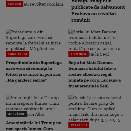
Bucegi. Imaginile
CANCAN
publicate de Salvamont
Prahova au revoltat
românii
FANATIK.RO
FILM NOW
Președintele din SuperLiga
Soția lui Matt Damon,
care vrea să renunțe la
frumoasa balului într-o
fotbal și să intre în politică:
rochie albastru regal,
„Mă gândesc serios”
mulată pe corp. Luciana a
furat atenția la Seul
ADEVĂRUL
Amenințările lui Trump nu
PLAYTECH
mai sperie lumea. Cum