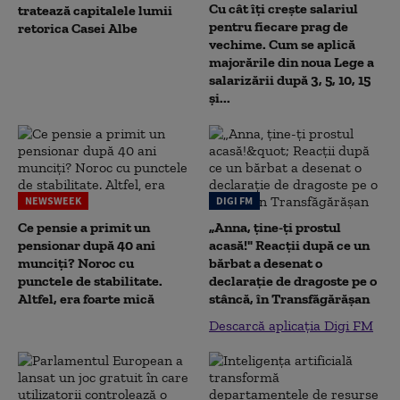
Cu cât îți crește salariul
tratează capitalele lumii
pentru fiecare prag de
retorica Casei Albe
vechime. Cum se aplică
majorările din noua Lege a
salarizării după 3, 5, 10, 15
și...
NEWSWEEK
DIGI FM
Ce pensie a primit un
„Anna, ţine-ţi prostul
pensionar după 40 ani
acasă!" Reacţii după ce un
munciți? Noroc cu
bărbat a desenat o
punctele de stabilitate.
declaraţie de dragoste pe o
Altfel, era foarte mică
stâncă, în Transfăgărăşan
Descarcă aplicația Digi FM