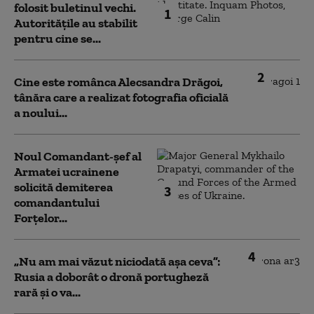
folosit buletinul vechi.
1
Autoritățile au stabilit
pentru cine se...
2
Cine este românca Alecsandra Drăgoi,
tânăra care a realizat fotografia oficială
a noului...
Noul Comandant-șef al
Armatei ucrainene
solicită demiterea
3
comandantului
Forțelor...
4
„Nu am mai văzut niciodată așa ceva”:
Rusia a doborât o dronă portugheză
rară și o va...