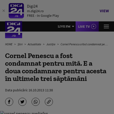
Digi24
VIEW
m.digi24.ro
FREE - In Google Play
LIVE TV
LIVE FM
HOME
Știri
Actualitate
Justiție
Cornel Penescu a fost condamnat pentru mită. E a doua condamnare pentru acesta în ultimele trei săptămâni
Cornel Penescu a fost
condamnat pentru mită. E a
doua condamnare pentru acesta
în ultimele trei săptămâni
Data publicării:
16.10.2013 11:38