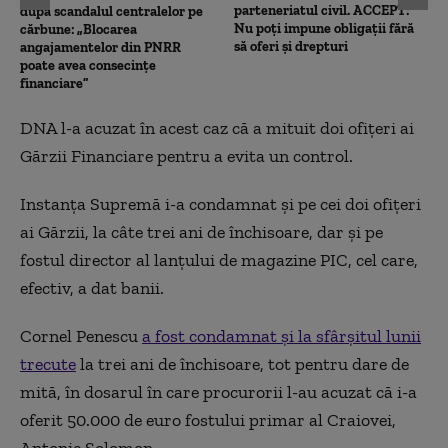
parteneriatul civil. ACCEPT:
după scandalul centralelor pe
Nu poți impune obligații fără
cărbune: „Blocarea
să oferi și drepturi
angajamentelor din PNRR
poate avea consecințe
financiare”
DNA l-a acuzat în acest caz că a mituit doi ofiţeri ai
Gărzii Financiare pentru a evita un control.
Instanţa Supremă i-a condamnat şi pe cei doi ofiţeri
ai Gărzii, la câte trei ani de închisoare, dar şi pe
fostul director al lanţului de magazine PIC, cel care,
efectiv, a dat banii.
Cornel Penescu
a fost condamnat şi la sfârşitul lunii
trecute
la trei ani de închisoare, tot pentru dare de
mită, în dosarul în care procurorii l-au acuzat că i-a
oferit 50.000 de euro fostului primar al Craiovei,
Antonie Solomon.