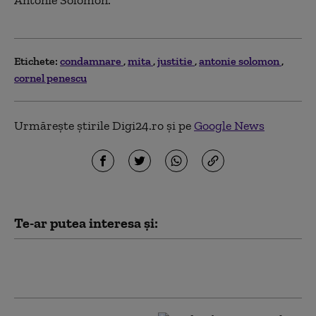
Etichete:
condamnare
mita
justitie
antonie solomon
cornel penescu
Urmărește știrile Digi24.ro și pe
Google News
Te-ar putea interesa și:
UEFA îl amenință pe Gianni
Infantino cu acțiuni în justiție