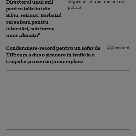
Directorul unui azil
pentru bătrâni din
Sibiu, reținut. Bărbatul
cerea bani pentru
internări, sub forma
unor „donații”
Condamnare-record pentru un șofer de
TIR: cum a dus o șicanare în trafic la o
tragedie și o sentință exemplară
Germania, chemată în
instanță pentru
prăbușirea avionului
Germanwings: ce
șanse au familiile
victimelor să obțină
daune de la stat