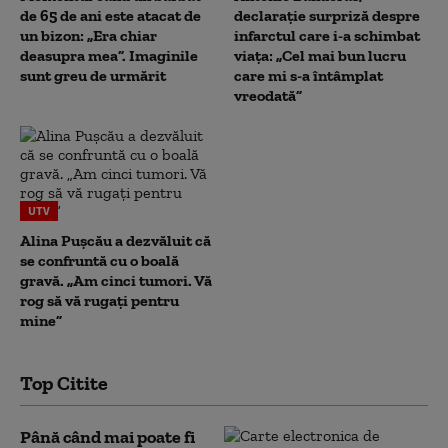
de 65 de ani este atacat de
declarație surpriză despre
un bizon: „Era chiar
infarctul care i-a schimbat
deasupra mea”. Imaginile
viața: „Cel mai bun lucru
sunt greu de urmărit
care mi s-a întâmplat
vreodată”
UTV
Alina Pușcău a dezvăluit că
se confruntă cu o boală
gravă. „Am cinci tumori. Vă
rog să vă rugați pentru
mine”
Top Citite
Până când mai poate fi