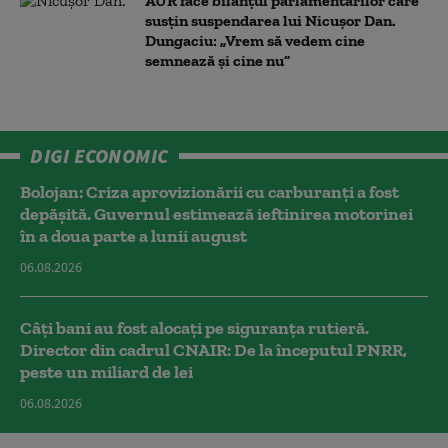
AUR face bilanțul parlamentarilor care
susțin suspendarea lui Nicușor Dan.
Dungaciu: „Vrem să vedem cine
semnează și cine nu”
DIGI ECONOMIC
Bolojan: Criza aprovizionării cu carburanți a fost
depășită. Guvernul estimează ieftinirea motorinei
în a doua parte a lunii august
06.08.2026
Câți bani au fost alocați pe siguranța rutieră.
Director din cadrul CNAIR: De la începutul PNRR,
peste un miliard de lei
06.08.2026