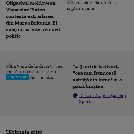
Oligarhul moldovean
Veaceslav Platon
contestă extrădarea
din Marea Britanie. El
susține că este urmărit
politic
La 3 ani de la divorț,
"cea mai frumoasă
DIGI SPORT
actriță din lume" și-a
găsit liniștea
Descarcă aplicația Digi
Sport
Ultimele știri