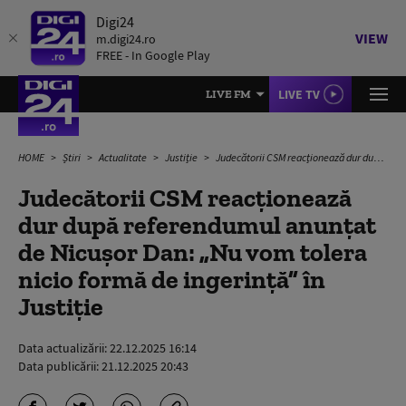
Digi24
VIEW
m.digi24.ro
FREE - In Google Play
LIVE TV
LIVE FM
HOME
Știri
Actualitate
Justiție
Judecătorii CSM reacționează dur după referendumul anunțat de Nicușor Dan: „Nu vom tolera nicio formă de ingerință” în Justiție
Judecătorii CSM reacționează
dur după referendumul anunțat
de Nicușor Dan: „Nu vom tolera
nicio formă de ingerință” în
Justiție
Data actualizării:
22.12.2025 16:14
Data publicării:
21.12.2025 20:43