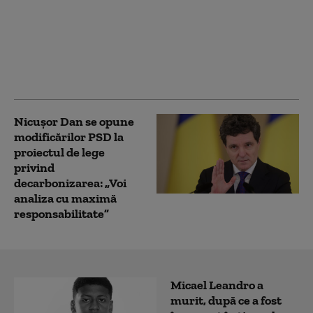
Nicușor Dan anunță
promulgarea unei serii
de legi necesare pentru
PNRR: „Pentru români,
fondurile înseamnǎ
sevicii mai bune”
Nicușor Dan se opune
modificărilor PSD la
proiectul de lege
privind
decarbonizarea: „Voi
analiza cu maximă
responsabilitate”
Micael Leandro a
murit, după ce a fost