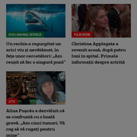
DIGI ANIMAL WORLD
FILM NOW
Un rechin a regurgitat un
Christina Applegate a
arici viu și nevătămat, în
revenit acasă, după patru
fața unor cercetători: „Am
luni în spital. Primele
reușit să fac o singură poză”
informații despre actriță
UTV
Alina Pușcău a dezvăluit că
se confruntă cu o boală
gravă. „Am cinci tumori. Vă
rog să vă rugați pentru
mine”