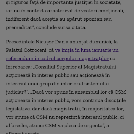
și riguros față de importanța justiției în societate,
iar nu în context caracterizat de vectori emoționali,
indiferent dacă aceștia au apărut spontan sau
premeditat”, conchide sursa citată.
Președintele Nicușor Dan a anunțat duminică, la
Palatul Cotroceni, că
va iniția în luna ianuarie un
referendum în cadrul corpului magistraților
cu
întrebarea: „Consiliul Superior al Magistratului
acționează în interes public sau acționează în
interesul unui grup din interiorul sistemului
judiciar?”. „Dacă vor spune în ansamblul lor că CSM
acționează în interes public, vom continua discuțiile
legislative, dar dacă magistrații, în majoritatea lor,
vor spune că CSM nu reprezintă interesul public, ci
al breslei, atunci CSM va pleca de urgență”, a
afirmat acesta.