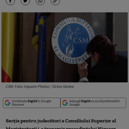
CSM. Foto: Inquam Photos / Octav Ganea
Urmărește
Digi24
în Google
Adaugă
Digi24
ca sursă preferată în
Discover
Google
Secția pentru judecători a Consiliului Superior al
Magistraturii i-a transmis președintelui Nicușor