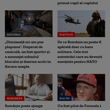
primul copil al cuplului
ADEVĂRUL
PLAYTECH
„Dimineață mi-am pus
De ce România nu poate fi
plapuma”. Disperat de
apărată doar cu baze
caniculă, un fost sportiv și-
militare. Cele trei
a amenajat subsolul
autostrăzi care au devenit
blocului și doarme acolo în
esențiale pentru NATO
fiecare noapte
NEWSWEEK
DIGI FM
România poate ajunge
Un fost pilot de Formula 1