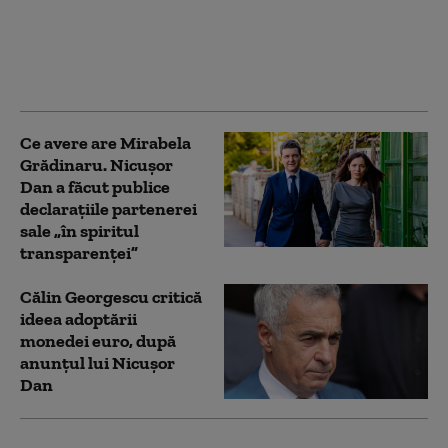
Dan să o retrimită în
Parlament.” Câți bani
din PNRR sunt în
pericol
Ce avere are Mirabela
Grădinaru. Nicușor
Dan a făcut publice
declarațiile partenerei
sale „în spiritul
transparenței”
Călin Georgescu critică
ideea adoptării
monedei euro, după
anunțul lui Nicușor
Dan