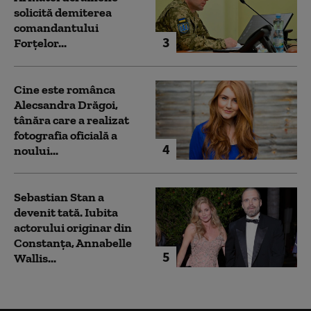
solicită demiterea
comandantului
3
Forțelor...
Cine este românca
Alecsandra Drăgoi,
tânăra care a realizat
fotografia oficială a
4
noului...
Sebastian Stan a
devenit tată. Iubita
actorului originar din
Constanța, Annabelle
5
Wallis...