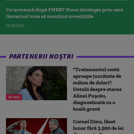
Ce urmează după PNRR? Noua strategie prin care
Guvernul vrea să mențină investițiile
05.08.2026
PARTENERII NOȘTRI
"Tratamentul costă
aproape jumătate de
milion de dolari".
Detalii despre starea
Alinei Pușcău,
PE ROZ
diagnosticată cu o
boală gravă
Cornel Dinu, lăsat
lunar fără 3.500 de lei