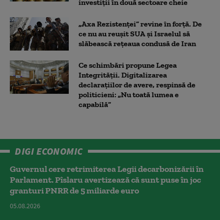
investiții în două sectoare cheie
„Axa Rezistenței” revine în forță. De
ce nu au reușit SUA și Israelul să
slăbească rețeaua condusă de Iran
Ce schimbări propune Legea
Integrității. Digitalizarea
declarațiilor de avere, respinsă de
politicieni: „Nu toată lumea e
capabilă”
DIGI ECONOMIC
Guvernul cere retrimiterea Legii decarbonizării în
Parlament. Pîslaru avertizează că sunt puse în joc
granturi PNRR de 5 miliarde euro
05.08.2026