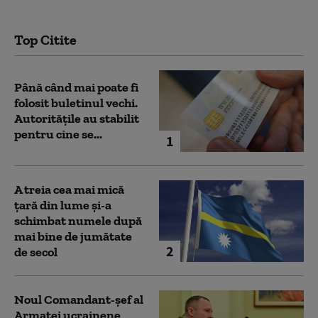
Top Citite
Până când mai poate fi
folosit buletinul vechi.
Autoritățile au stabilit
pentru cine se...
1
A treia cea mai mică
țară din lume și-a
schimbat numele după
mai bine de jumătate
2
de secol
Noul Comandant-șef al
Armatei ucrainene