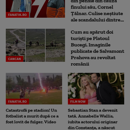
din pensie din cauza
finului său, Cornel
Țălnar. Culise neștiute
FANATIK.RO
ale scandalului dintre...
Cum au apărut doi
turiști pe Platoul
Bucegi. Imaginile
publicate de Salvamont
Prahova au revoltat
CANCAN
românii
FANATIK.RO
FILM NOW
Catastrofă pe stadion! Un
Sebastian Stan a devenit
fotbalist a murit după ce a
tată. Annabelle Wallis,
fost lovit de fulger. Video
iubita actorului originar
din Constanța, a născut