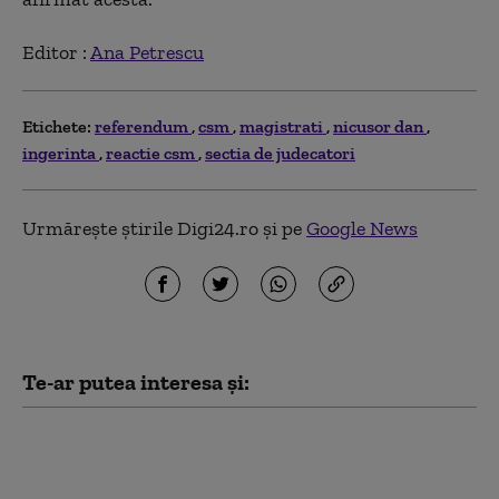
Editor :
Ana Petrescu
Etichete:
referendum
csm
magistrati
nicusor dan
ingerinta
reactie csm
sectia de judecatori
Urmărește știrile Digi24.ro și pe
Google News
Te-ar putea interesa și:
Pîslaru, după votul pe
legea decarbonizării:
„Sperăm ca Nicușor