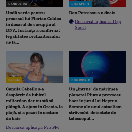
GANDUL.RO
DIGI SPORT
Undă verde pentru
Dan Petrescu s-a decis
procesul lui Florian Coldea
Descarcă aplicația Digi
în dosarul de corupție al
Sport
DNA. Instanța a confirmat
legalitatea rechizitoriului
de la...
PRO FM
DIGI WORLD
Camila Cabello s-a
Un „intrus” de mărimea
despărțit de iubitul
planetei Pluto a provocat
miliardar, dar nu stă să
haos în jurul lui Neptun.
plângă. A ajuns în Grecia, la
Semne ale unui cataclism
plajă, și a pozat în costum
străvechi, detectate de
de baie
telescopul...
Descarcă aplicația Pro FM