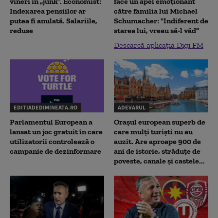
vineri în „junk”. Economist:
face un apel emoționant
Indexarea pensiilor ar
către familia lui Michael
putea fi anulată. Salariile,
Schumacher: "Indiferent de
reduse
starea lui, vreau să-l văd"
Descarcă aplicația Digi FM
EDITIADEDIMINEATA.RO
ADEVARUL
Parlamentul European a
Orașul european superb de
lansat un joc gratuit în care
care mulți turiști nu au
utilizatorii controlează o
auzit. Are aproape 900 de
campanie de dezinformare
ani de istorie, străduțe de
poveste, canale și castele...