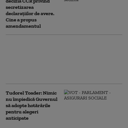
decizia CCR privind
secretizarea
declarațiilor de avere.
Cine a propus
amendamentul
Controverse privind
situația juridică a legii
salarizării, blocată de
CAB. Ce spun Tudorel
Toader și Daniel
Fenechiu despre soluții
Tudorel Toader: Nimic
nu împiedică Guvernul
să adopte hotărârile
pentru alegeri
anticipate