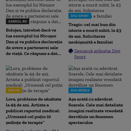
DIGI SPORT
GANDUL.RO
Tragic: cel mai bun din
Bolojan, întrebat dacă va
istorie a murit subit, la 43
lua exemplul lui Nicușor
de ani. Solicitarea
Dan și va publica declarația
neobișnuită a familiei
de avere a partenerei sale
Descarcă aplicația Digi
de viață. Ce răspuns a dat...
Sport
PRO FM
DIGI WORLD
Lora, probleme de sănătate
Așa arată cu adevărat
la 44 de ani. Artista a
Soarele. Cele mai detaliate
publicat raportul medical:
imagini realizate vreodată
„Urmează cel puțin 10
dezvăluie un fenomen
ședințe de terapie”
spectaculos