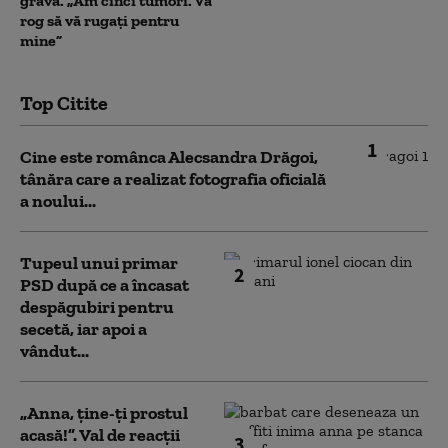
gravă. „Am cinci tumori. Vă
rog să vă rugați pentru
mine”
Top Citite
1
Cine este românca Alecsandra Drăgoi,
tânăra care a realizat fotografia oficială
a noului...
Tupeul unui primar
2
PSD după ce a încasat
despăgubiri pentru
secetă, iar apoi a
vândut...
„Anna, ţine-ţi prostul
acasă!”. Val de reacții
3