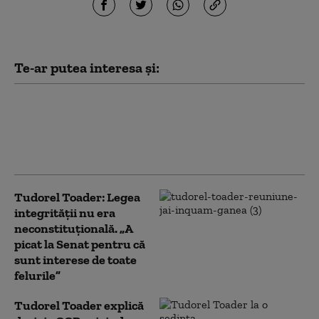
Te-ar putea interesa și:
22 de lideri din UE, inclusiv Nicuşor
Dan, iau atitudine împotriva lui
Pedro Sanchez în ceea ce priveşte
politicile sale de migraţie
Tudorel Toader: Legea
integrității nu era
neconstituțională. „A
picat la Senat pentru că
sunt interese de toate
felurile”
Tudorel Toader explică