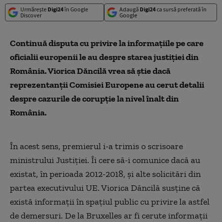
Urmărește
Digi24
în Google
Adaugă
Digi24
ca sursă preferată în
Discover
Google
Continuă disputa cu privire la informaţiile pe care
oficialii europenii le au despre starea justiţiei din
România. Viorica Dăncilă vrea să ştie dacă
reprezentanţii Comisiei Europene au cerut detalii
despre cazurile de corupţie la nivel înalt din
România.
În acest sens, premierul i-a trimis o scrisoare
ministrului Justiţiei. Îi cere să-i comunice dacă au
existat, în perioada 2012-2018, și alte solicitări din
partea executivului UE. Viorica Dăncilă susţine că
există informaţii în spaţiul public cu privire la astfel
de demersuri. De la Bruxelles ar fi cerute informaţii