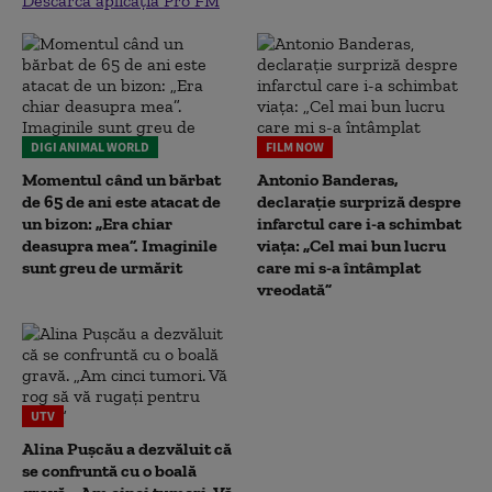
Descarcă aplicația Pro FM
DIGI ANIMAL WORLD
FILM NOW
Momentul când un bărbat
Antonio Banderas,
de 65 de ani este atacat de
declarație surpriză despre
un bizon: „Era chiar
infarctul care i-a schimbat
deasupra mea”. Imaginile
viața: „Cel mai bun lucru
sunt greu de urmărit
care mi s-a întâmplat
vreodată”
UTV
Alina Pușcău a dezvăluit că
se confruntă cu o boală