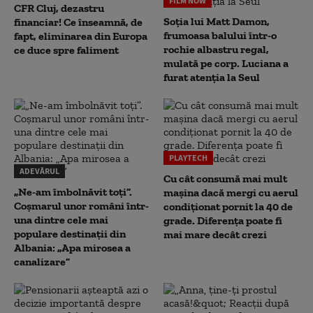
FILM NOW
CFR Cluj, dezastru
Soția lui Matt Damon,
financiar! Ce înseamnă, de
frumoasa balului într-o
fapt, eliminarea din Europa
rochie albastru regal,
ce duce spre faliment
mulată pe corp. Luciana a
furat atenția la Seul
PLAYTECH
ADEVĂRUL
Cu cât consumă mai mult
„Ne-am îmbolnăvit toți”.
mașina dacă mergi cu aerul
Coșmarul unor români într-
condiționat pornit la 40 de
una dintre cele mai
grade. Diferența poate fi
populare destinații din
mai mare decât crezi
Albania: „Apa mirosea a
canalizare”