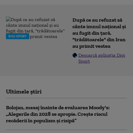
După ce au refuzat să
cânte imnul naţional şi
au fugit din ţară,
DIGI SPORT
"trădătoarele" din Iran
au primit vestea
Descarcă aplicația Digi
Sport
Ultimele știri
Bolojan, mesaj înainte de evaluarea Moody's:
„Alegerile din 2028 se apropie. Crește riscul
recăderii în populism și risipă”