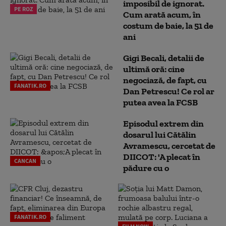
imposibil de ignorat.
PE ROZ
Cum arată acum, în
costum de baie, la 51 de
ani
Gigi Becali, detalii de
ultimă oră: cine
negociază, de fapt, cu
FANATIK.RO
Dan Petrescu! Ce rol ar
putea avea la FCSB
Episodul extrem din
dosarul lui Cătălin
Avramescu, cercetat de
DIICOT: 'A plecat în
CANCAN
pădure cu o
FANATIK.RO