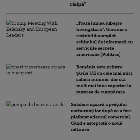
risipă”
„Toată lumea iubește
învingătorii”. Ucraina a
restabilit complet
schimbul de informații cu
serviciile secrete
americane (Politico)
România este printre
țările UE cu cele mai mici
salarii minime, dar stă
mult mai bine raportat la
puterea de cumpărare
Scădere ușoară a prețului
carburanților după ce a fost
plafonat adaosul comercial.
Când e așteptată o nouă
ieftinire