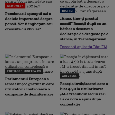
NEWSWEEK
DIGI FM
Pensionarii așteaptă azi o
„Anna, ţine-ţi prostul
decizie importantă despre
acasă!" Reacţii după ce un
pensii. Vor fi înghețate sau
bărbat a desenat o
crescute cu 200 lei?
declaraţie de dragoste pe o
stâncă, în Transfăgărăşan
Descarcă aplicația Digi FM
EDITIADEDIMINEATA.RO
ADEVARUL
Parlamentul European a
Reacția învățătoarei care a
lansat un joc gratuit în care
luat 4,90 la titularizare:
utilizatorii controlează o
„M-a trecut din iad în rai”.
campanie de dezinformare
La ce notă a ajuns după
contestație