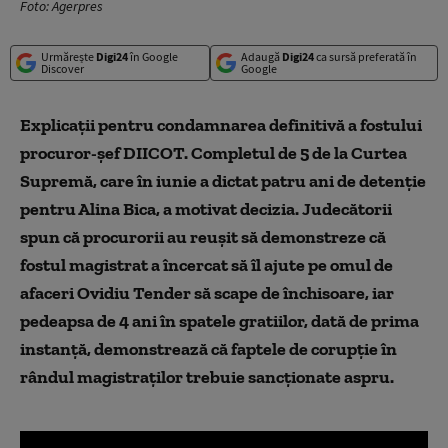
Foto: Agerpres
Urmărește
Digi24
în Google
Adaugă
Digi24
ca sursă preferată în
Discover
Google
Explicaţii pentru condamnarea definitivă a fostului
procuror-şef DIICOT. Completul de 5 de la Curtea
Supremă, care în iunie a dictat patru ani de detenţie
pentru Alina Bica, a motivat decizia. Judecătorii
spun că procurorii au reuşit să demonstreze că
fostul magistrat a încercat să îl ajute pe omul de
afaceri Ovidiu Tender să scape de închisoare, iar
pedeapsa de 4 ani în spatele gratiilor, dată de prima
instanţă, demonstrează că faptele de corupţie în
rândul magistraţilor trebuie sancţionate aspru.