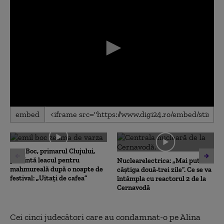
0
embed
seconds
of
0
seconds
Emil Boc, primarul Clujului,
prezintă leacul pentru
Nuclearelectrica: „Mai putem
mahmureală după o noapte de
câștiga două-trei zile”. Ce se va
festival: „Uitați de cafea”
întâmpla cu reactorul 2 de la
Cernavodă
Cei cinci judecători care au condamnat-o pe Alina