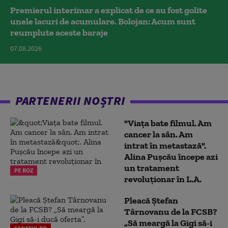
Premierul interimar a explicat de ce au fost golite
unele lacuri de acumulare. Bolojan: Acum sunt
reumplute aceste baraje
07.08.2026
PARTENERII NOȘTRI
"Viața bate filmul. Am
cancer la sân. Am
intrat în metastază".
Alina Pușcău începe azi
un tratament
PE ROZ
revoluționar în L.A.
Pleacă Ștefan
Târnovanu de la FCSB?
„Să meargă la Gigi să-i