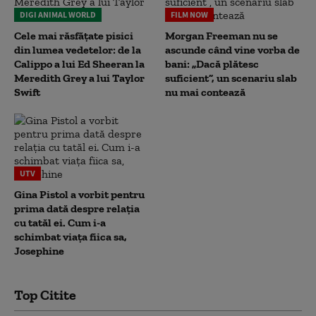
DIGI ANIMAL WORLD
FILM NOW
Cele mai răsfățate pisici
Morgan Freeman nu se
din lumea vedetelor: de la
ascunde când vine vorba de
Calippo a lui Ed Sheeran la
bani: „Dacă plătesc
Meredith Grey a lui Taylor
suficient”, un scenariu slab
Swift
nu mai contează
UTV
Gina Pistol a vorbit pentru
prima dată despre relația
cu tatăl ei. Cum i-a
schimbat viața fiica sa,
Josephine
Top Citite