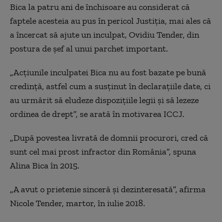
Bica la patru ani de închisoare au considerat că
faptele acesteia au pus în pericol Justiţia, mai ales că
a încercat să ajute un inculpat, Ovidiu Tender, din
postura de şef al unui parchet important.
„Acţiunile inculpatei Bica nu au fost bazate pe bună
credinţă, astfel cum a susţinut în declarațiile date, ci
au urmărit să eludeze dispoziţiile legii şi să lezeze
ordinea de drept”, se arată în motivarea ICCJ.
„
După povestea livrată de domnii procurori, cred că
sunt cel mai prost infractor din România”, spuna
Alina Bica în 2015.
„A avut o prietenie sinceră şi dezinteresată”, afirma
Nicole Tender, martor, în iulie 2018.