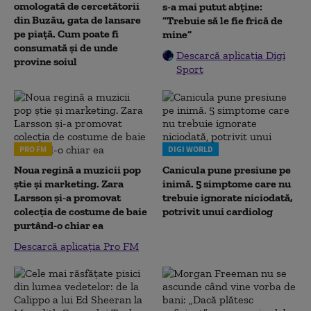
omologată de cercetătorii
s-a mai putut abține:
din Buzău, gata de lansare
”Trebuie să le fie frică de
pe piață. Cum poate fi
mine”
consumată și de unde
Descarcă aplicația Digi
provine soiul
Sport
PRO FM
DIGI WORLD
Noua regină a muzicii pop
Canicula pune presiune pe
știe și marketing. Zara
inimă. 5 simptome care nu
Larsson și-a promovat
trebuie ignorate niciodată,
colecția de costume de baie
potrivit unui cardiolog
purtând-o chiar ea
Descarcă aplicația Pro FM