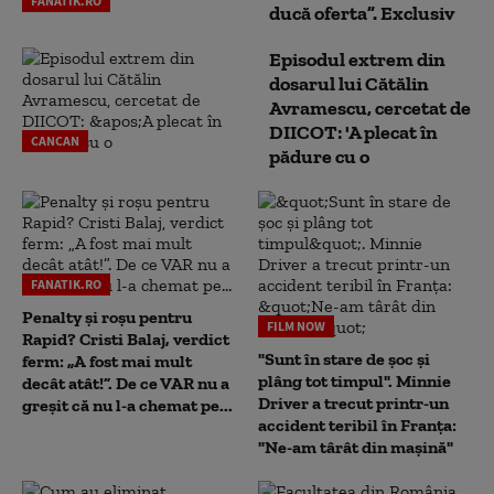
FANATIK.RO
ducă oferta”. Exclusiv
Episodul extrem din
dosarul lui Cătălin
Avramescu, cercetat de
DIICOT: 'A plecat în
CANCAN
pădure cu o
FANATIK.RO
Penalty și roșu pentru
FILM NOW
Rapid? Cristi Balaj, verdict
"Sunt în stare de șoc și
ferm: „A fost mai mult
plâng tot timpul". Minnie
decât atât!”. De ce VAR nu a
Driver a trecut printr-un
greșit că nu l-a chemat pe...
accident teribil în Franța:
"Ne-am târât din mașină"