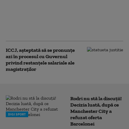
Renumitul traficant de
droguri „El Diablo” a
fost prins în Costa Rica.
Recompensa uriașă
pusă de SUA pe capul
său
ICCJ, așteptată să se pronunţe
azi în procesul cu Guvernul
privind restanţele salariale ale
magistraţilor
Rodri nu stă la discuții!
Decizia luată, după ce
Manchester City a
DIGI SPORT
refuzat oferta
Barcelonei