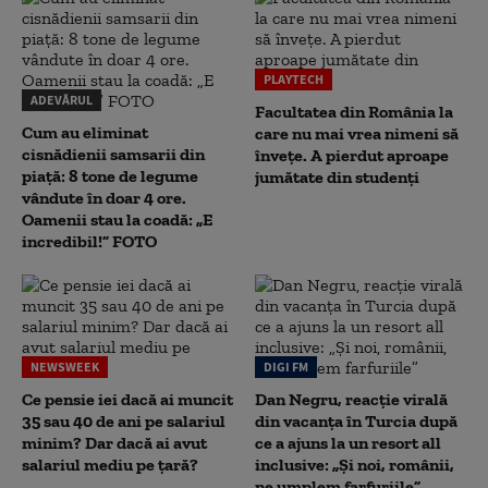
PLAYTECH
ADEVĂRUL
Facultatea din România la
Cum au eliminat
care nu mai vrea nimeni să
cisnădienii samsarii din
înveţe. A pierdut aproape
piață: 8 tone de legume
jumătate din studenţi
vândute în doar 4 ore.
Oamenii stau la coadă: „E
incredibil!” FOTO
NEWSWEEK
DIGI FM
Ce pensie iei dacă ai muncit
Dan Negru, reacție virală
35 sau 40 de ani pe salariul
din vacanța în Turcia după
minim? Dar dacă ai avut
ce a ajuns la un resort all
salariul mediu pe țară?
inclusive: „Și noi, românii,
ne umplem farfuriile”