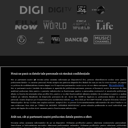
TERMENI ȘI CONDIȚII
POLITICA DE CONFIDENȚIALITATE
Nouă ne pasă ca datele tale personale să rămână confidențiale
Noi și partenerii noștri
30
stocăm și/sau accesăm informații pe dispozitivul dvs., precum identificatorii cookie unici pentru
prelucrarea datelor cu caracter personal. Puteți accepta sau gestiona alegerile dvs. făcând clic mai jos sau în orice moment, pe pagina
ABONARE DIGI TV
cu politica de confidențialitate. Aceste alegeri vor fi raportate partenerilor noștri și nu vă vor afecta navigarea.
Mai multe detalii
Noi si partenerii nostri (retelele de socializare si agentiile de publicitate partenere, precum si furnizorii nostri de servicii de date
analitice) prelucram date pentru a permite website-ului sa functioneze, pentru a personaliza continutul si anunturile publicitare
GESTIONAȚI PREFERINȚELE
afisate in functie de interesele si/sau profilul dvs., pentru a va oferi functionalitati aferente retelelor de socializare si pentru a analiza
traficul pe website. Beneficiati de drepturile prevazute de art. 15-22 din GDPR in legatura cu prelucrarea datelor cu caracter
personal. Aceste drepturi pot fi exercitate prin modalitatea indicata
aici
. Prin click pe “ACCEPT TOATE”, acceptati folosirea tuturor
CODUL DIGI24
Tehnologiilor de tip Cookie, care implica inclusiv acceptul dvs. cu privire la stocarea/accesarea informatiilor de catre Vendor-ii cu
care colaboram. Prin click pe “VREAU SA MODIFIC SETARILE INDIVIDUAL” puteti schimba preferintele in mod individual, mai
putin cele legate de cookie strict necesare pentru functionarea website-ului.
CAMERE WEB
Atât noi, cât și partenerii noștri prelucrăm datele pentru a oferi:
CONTACT/INFO
Stocarea și/sau accesarea informațiilor de pe un dispozitiv. Utilizarea profilurilor pentru selectarea conținutului personalizat.
Dezvoltarea și îmbunătățirea serviciilor. Măsurarea performanței reclamelor. Utilizarea profilurilor pentru selectarea publicității
personalizate. Crearea profilurilor de conținut personalizat. Crearea profilurilor pentru publicitate personalizată. Măsurarea