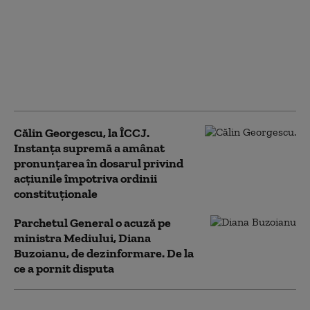
Începe procesul lui
Călin Georgescu,
acuzat de tentativă de
lovitură de stat.
Instanța supremă
menține decizia CAB
Călin Georgescu, la ÎCCJ.
Instanța supremă a amânat
pronunțarea în dosarul privind
acțiunile împotriva ordinii
constituționale
Parchetul General o acuză pe
ministra Mediului, Diana
Buzoianu, de dezinformare. De la
ce a pornit disputa