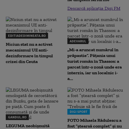
Descarcă aplicația Digi FM
EDITIADEDIMINEATA.RO
ADEVARUL
Niciun stat nu a activat
„Mi-a aruncat numărul în
mecanismul UE anti-
prăpastie”. Pățania unui
dezinformare în timpul
turist român în Thassos: a
crizei din Ceuta
parcat într-o zonă unde era
interzis, iar un localnic i-
a...
DIGI SPORT
GANDUL.RO
FOTO Mihaela Rădulescu a
LEGUMA neobișnuită
fost ”ștearsă complet” și nu