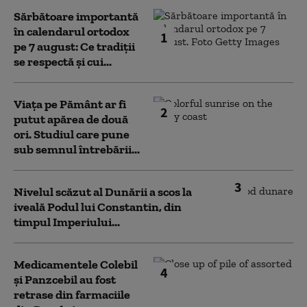
Sărbătoare importantă
în calendarul ortodox
1
pe 7 august: Ce tradiții
se respectă și cui...
Viața pe Pământ ar fi
2
putut apărea de două
ori. Studiul care pune
sub semnul întrebării...
3
Nivelul scăzut al Dunării a scos la
iveală Podul lui Constantin, din
timpul Imperiului...
Medicamentele Colebil
4
și Panzcebil au fost
retrase din farmaciile