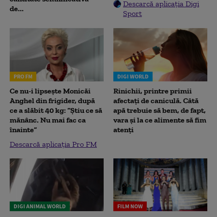
Descarcă aplicația Digi
de...
Sport
PRO FM
DIGI WORLD
Ce nu-i lipsește Monicăi
Rinichii, printre primii
Anghel din frigider, după
afectați de caniculă. Câtă
ce a slăbit 40 kg: “Știu ce să
apă trebuie să bem, de fapt,
mănânc. Nu mai fac ca
vara și la ce alimente să fim
înainte”
atenți
Descarcă aplicația Pro FM
DIGI ANIMAL WORLD
FILM NOW