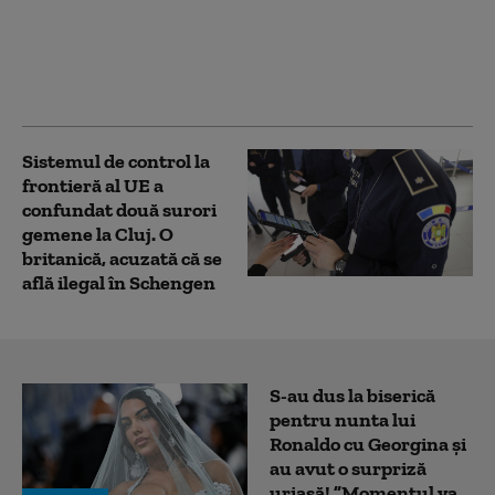
telefoanele mobile în
şcoli. „Transformă
profesorii în inspectori
de ghiozdane”
Sistemul de control la
frontieră al UE a
confundat două surori
gemene la Cluj. O
britanică, acuzată că se
află ilegal în Schengen
S-au dus la biserică
pentru nunta lui
Ronaldo cu Georgina și
au avut o surpriză
uriașă! ”Momentul va