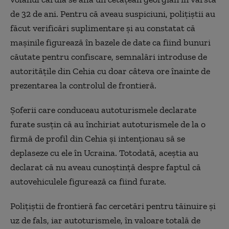
de 32 de ani. Pentru că aveau suspiciuni, poliţiştii au
făcut verificări suplimentare şi au constatat că
maşinile figurează în bazele de date ca fiind bunuri
căutate pentru confiscare, semnalări introduse de
autorităţile din Cehia cu doar câteva ore înainte de
prezentarea la controlul de frontieră.
Șoferii care conduceau autoturismele declarate
furate susțin că au închiriat autoturismele de la o
firmă de profil din Cehia şi intenţionau să se
deplaseze cu ele în Ucraina. Totodată, aceştia au
declarat că nu aveau cunoştinţă despre faptul că
autovehiculele figurează ca fiind furate.
Poliţiştii de frontieră fac cercetări pentru tăinuire şi
uz de fals, iar autoturismele, în valoare totală de