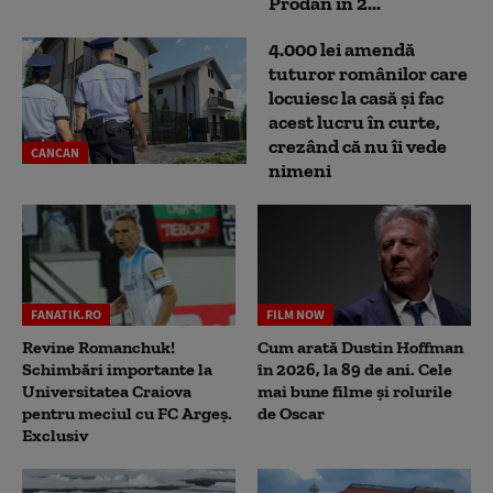
Prodan în 2...
4.000 lei amendă
tuturor românilor care
locuiesc la casă și fac
acest lucru în curte,
crezând că nu îi vede
CANCAN
nimeni
FANATIK.RO
FILM NOW
Revine Romanchuk!
Cum arată Dustin Hoffman
Schimbări importante la
în 2026, la 89 de ani. Cele
Universitatea Craiova
mai bune filme și rolurile
pentru meciul cu FC Argeş.
de Oscar
Exclusiv