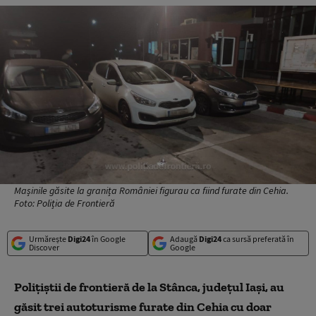
Mașinile găsite la granița României figurau ca fiind furate din Cehia.
Foto: Poliția de Frontieră
Urmărește
Digi24
în Google
Adaugă
Digi24
ca sursă preferată în
Discover
Google
Poliţiştii de frontieră de la Stânca, județul Iaşi, au
găsit trei autoturisme furate din Cehia cu doar