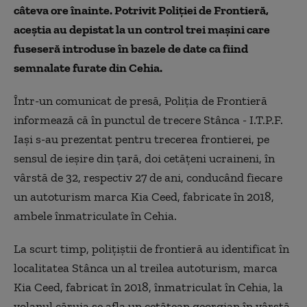
câteva ore înainte. Potrivit Poliţiei de Frontieră,
aceștia au depistat la un control trei mașini care
fuseseră introduse în bazele de date ca fiind
semnalate furate din Cehia.
Într-un comunicat de presă, Poliția de Frontieră
informează că în punctul de trecere Stânca - I.T.P.F.
Iaşi s-au prezentat pentru trecerea frontierei, pe
sensul de ieşire din ţară, doi cetăţeni ucraineni, în
vârstă de 32, respectiv 27 de ani, conducând fiecare
un autoturism marca Kia Ceed, fabricate în 2018,
ambele înmatriculate în Cehia.
La scurt timp, poliţiştii de frontieră au identificat în
localitatea Stânca un al treilea autoturism, marca
Kia Ceed, fabricat în 2018, înmatriculat în Cehia, la
volanul căruia se afla un cetăţean georgian în vârstă