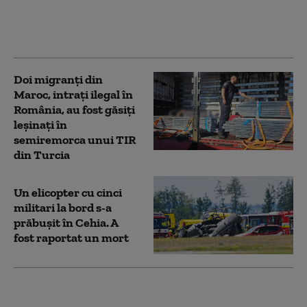
România cu vize false,
emise aparent de
autorităţile poloneze
Doi migranți din
Maroc, intrați ilegal în
România, au fost găsiți
leșinați în
semiremorca unui TIR
din Turcia
Un elicopter cu cinci
militari la bord s-a
prăbușit în Cehia. A
fost raportat un mort
Încă o țară europeană
vrea să interzică