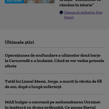
DIGI SPORT
rămâne în istorie”
Descarcă aplicația Digi
Sport
Ultimele știri
Operațiunea de scufundare a ultimelor două barje
la Cernavodă s-a încheiat. Când se vor vedea primele
efecte
Tatăl lui Lionel Messi, Jorge, a murit la vârsta de 68
de ani, după o lungă suferință
MAE bulgar o convoacă pe ambasadoarea Ucrainei
în legătură cu drona prăbuşită. Ce spune Kievul