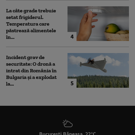
La câte grade trebuie
setat frigiderul.
Temperatura care
păstrează alimentele
4
în...
Incident grav de
securitate: O dronă a
intrat din România în
Bulgaria şi a explodat
5
la...
București Băneasa, 22°C