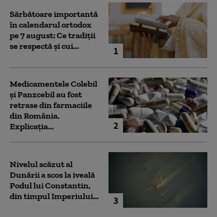
Sărbătoare importantă
în calendarul ortodox
pe 7 august: Ce tradiții
se respectă și cui...
1
Medicamentele Colebil
și Panzcebil au fost
retrase din farmaciile
din România.
2
Explicația...
Nivelul scăzut al
Dunării a scos la iveală
Podul lui Constantin,
din timpul Imperiului...
3