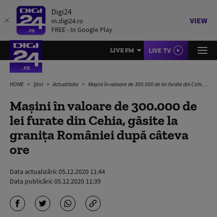
Digi24
VIEW
m.digi24.ro
FREE - In Google Play
LIVE TV
LIVE FM
HOME
Știri
Actualitate
Mașini în valoare de 300.000 de lei furate din Cehia, găsite la granița României după câteva ore
Mașini în valoare de 300.000 de
lei furate din Cehia, găsite la
granița României după câteva
ore
Data actualizării:
05.12.2020 11:44
Data publicării:
05.12.2020 11:39