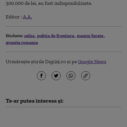
300.000 de lei, au fost indisponibilizate.
Editor :
A.A.
Etichete:
cehia
politia de frontiera
masini furate
granita romania
Urmărește știrile Digi24.ro și pe
Google News
Te-ar putea interesa și:
Trei cetăţeni chinezi
au încercat să intre în