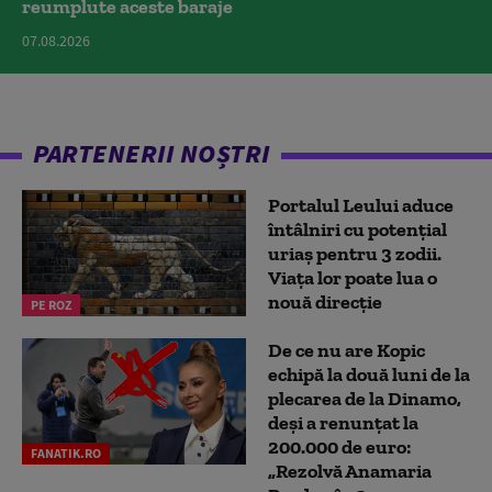
reumplute aceste baraje
07.08.2026
PARTENERII NOȘTRI
Portalul Leului aduce
întâlniri cu potențial
uriaș pentru 3 zodii.
Viața lor poate lua o
nouă direcție
PE ROZ
De ce nu are Kopic
echipă la două luni de la
plecarea de la Dinamo,
deși a renunțat la
200.000 de euro:
FANATIK.RO
„Rezolvă Anamaria