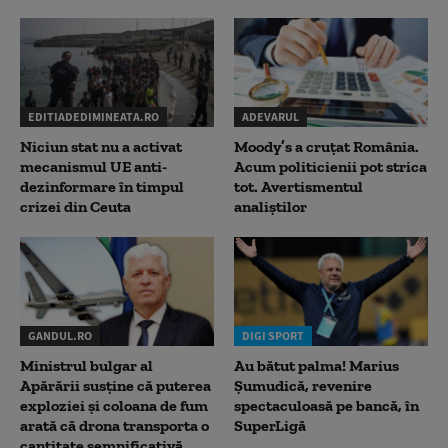
EDITIADEDIMINEATA.RO
ADEVARUL
Niciun stat nu a activat
Moody’s a cruțat România.
mecanismul UE anti-
Acum politicienii pot strica
dezinformare în timpul
tot. Avertismentul
crizei din Ceuta
analiștilor
GANDUL.RO
DIGI SPORT
Ministrul bulgar al
Au bătut palma! Marius
Apărării susține că puterea
Șumudică, revenire
exploziei și coloana de fum
spectaculoasă pe bancă, în
arată că drona transporta o
SuperLigă
cantitate semnificativă