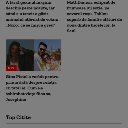
A lăsat geamul mașinii
Matt Damon, eclipsat de
deschis peste noapte, iar
frumoasa lui soție, pe
când s-a trezit a găsit
covorul roșu. Tablou
animalul atârnat de volan:
superb de familie alături de
„Noroc că se mișcă greu”
două dintre fiicele lor, la
Seul
UTV
Gina Pistol a vorbit pentru
prima dată despre relația
cu tatăl ei. Cum i-a
schimbat viața fiica sa,
Josephine
Top Citite