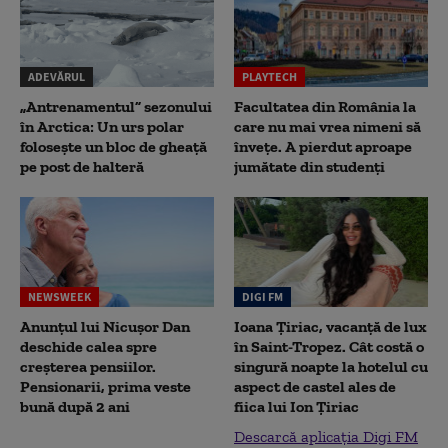
ADEVĂRUL
PLAYTECH
„Antrenamentul” sezonului
Facultatea din România la
în Arctica: Un urs polar
care nu mai vrea nimeni să
folosește un bloc de gheață
înveţe. A pierdut aproape
pe post de halteră
jumătate din studenţi
NEWSWEEK
DIGI FM
Anunțul lui Nicușor Dan
Ioana Țiriac, vacanță de lux
deschide calea spre
în Saint-Tropez. Cât costă o
creșterea pensiilor.
singură noapte la hotelul cu
Pensionarii, prima veste
aspect de castel ales de
bună după 2 ani
fiica lui Ion Țiriac
Descarcă aplicația Digi FM