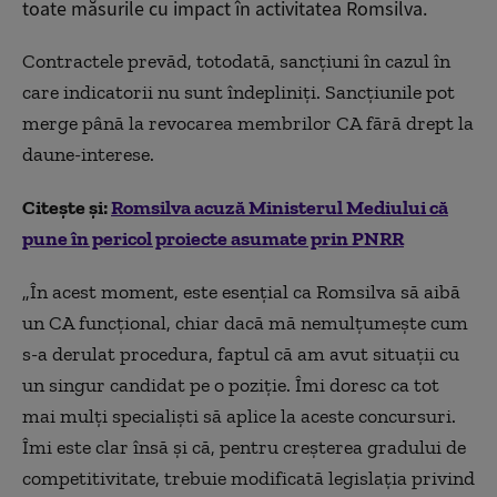
toate măsurile cu impact în activitatea Romsilva.
Contractele prevăd, totodată, sancțiuni în cazul în
care indicatorii nu sunt îndepliniți. Sancțiunile pot
merge până la revocarea membrilor CA fără drept la
daune-interese.
Citește și:
Romsilva acuză Ministerul Mediului că
pune în pericol proiecte asumate prin PNRR
„În acest moment, este esențial ca Romsilva să aibă
un CA funcțional, chiar dacă mă nemulțumește cum
s-a derulat procedura, faptul că am avut situații cu
un singur candidat pe o poziție. Îmi doresc ca tot
mai mulți specialiști să aplice la aceste concursuri.
Îmi este clar însă și că, pentru creșterea gradului de
competitivitate, trebuie modificată legislația privind