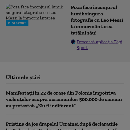
Poza face înconjurul
lumii: singura
fotografie cu Leo Messi
DIGI SPORT
la înmormântarea
tatălui său!
Descarcă aplicația Digi
Sport
Ultimele știri
Manifestații în 22 de orașe din Polonia împotriva
violențelor asupra ucrainenilor: 500.000 de oameni
au protestat. „Nu fi indiferent”
Priștina dă jos drapelul Ucrainei după declarațiile