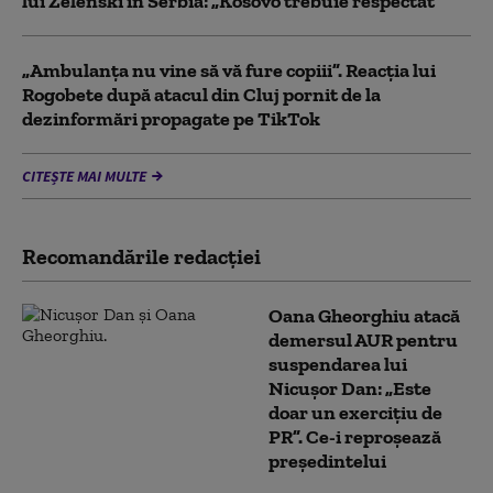
lui Zelenski în Serbia: „Kosovo trebuie respectat”
„Ambulanța nu vine să vă fure copiii”. Reacția lui
Rogobete după atacul din Cluj pornit de la
dezinformări propagate pe TikTok
CITEȘTE MAI MULTE
Recomandările redacţiei
Oana Gheorghiu atacă
demersul AUR pentru
suspendarea lui
Nicușor Dan: „Este
doar un exercițiu de
PR”. Ce-i reproșează
președintelui