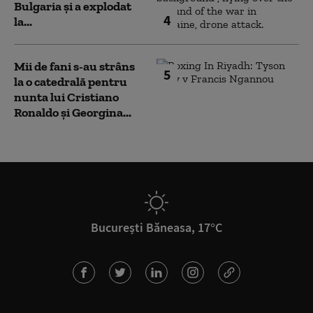
Bulgaria şi a explodat
4
la...
Mii de fani s-au strâns
5
la o catedrală pentru
nunta lui Cristiano
Ronaldo şi Georgina...
București Băneasa, 17°C