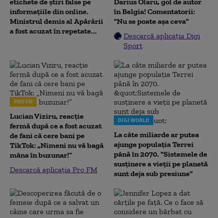
etichete de știri false pe
Darius Olaru, gol de autor
informațiile din online.
în Belgia! Comentatorii:
Ministrul demis al Apărării
"Nu se poate așa ceva"
a fost acuzat în repetate...
Descarcă aplicația Digi
Sport
PRO FM
Lucian Viziru, reacție
DIGI WORLD
fermă după ce a fost acuzat
La câte miliarde ar putea
de fani că cere bani pe
ajunge populația Terrei
TikTok: „Nimeni nu vă bagă
până în 2070. "Sistemele de
mâna în buzunar!”
susținere a vieții pe planetă
Descarcă aplicația Pro FM
sunt deja sub presiune"