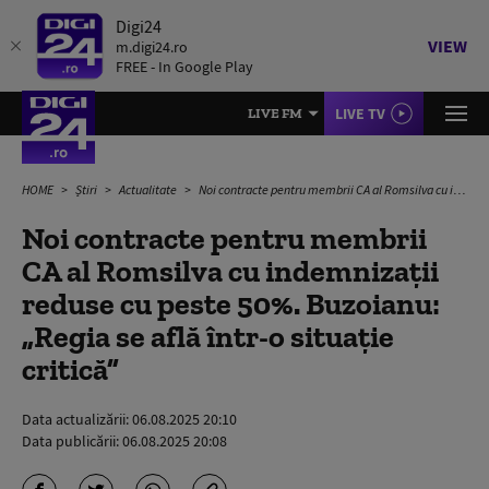
Digi24
VIEW
m.digi24.ro
FREE - In Google Play
LIVE TV
LIVE FM
HOME
Știri
Actualitate
Noi contracte pentru membrii CA al Romsilva cu indemnizații reduse cu peste 50%. Buzoianu: „Regia se află într-o situație critică”
Noi contracte pentru membrii
CA al Romsilva cu indemnizații
reduse cu peste 50%. Buzoianu:
„Regia se află într-o situație
critică”
Data actualizării:
06.08.2025 20:10
Data publicării:
06.08.2025 20:08