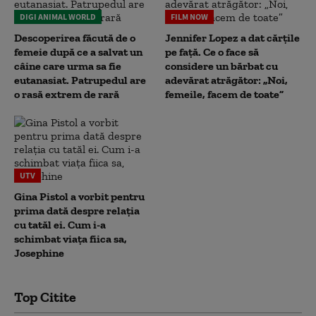
DIGI ANIMAL WORLD
FILM NOW
Descoperirea făcută de o
Jennifer Lopez a dat cărțile
femeie după ce a salvat un
pe față. Ce o face să
câine care urma sa fie
considere un bărbat cu
eutanasiat. Patrupedul are
adevărat atrăgător: „Noi,
o rasă extrem de rară
femeile, facem de toate”
UTV
Gina Pistol a vorbit pentru
prima dată despre relația
cu tatăl ei. Cum i-a
schimbat viața fiica sa,
Josephine
Top Citite