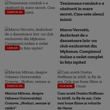
Tenismena română s-a
căsătorit în mare
FANATIK.RO
secret. Cine este alesul
inimii
Marco Verratti,
dezbrăcat de o
dansatoare într-un
club exclusivist din
CANCAN
Mykonos. Campionul
italian a cedat complet
în fața ispitei!
FANATIK.RO
FILM NOW
Marius Mitran, despre
Cum arată Dustin Hoffman
Odiseea Universității
în 2026, la 89 de ani. Cele
Craiova: „Noduri, semne și
mai bune filme și rolurile
ratări”
de Oscar