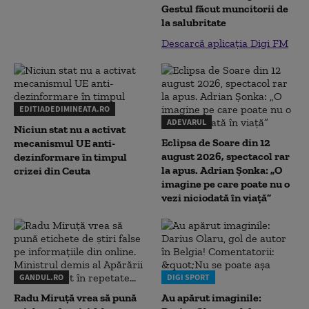
Gestul făcut muncitorii de
la salubritate
Descarcă aplicația Digi FM
EDITIADEDIMINEATA.RO
ADEVARUL
Niciun stat nu a activat
Eclipsa de Soare din 12
mecanismul UE anti-
august 2026, spectacol rar
dezinformare în timpul
la apus. Adrian Șonka: „O
crizei din Ceuta
imagine pe care poate nu o
vezi niciodată în viață”
GANDUL.RO
DIGI SPORT
Radu Miruţă vrea să pună
Au apărut imaginile: