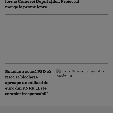
forma Camerei Deputaților. Proiectul
merge la promulgare
Noua Lege a
Integrității a trecut de
votul Parlamentului.
Ceartă pe averile
partenerilor: „Cu
amantele nu sunt
relații ca între soți”
Buzoianu acuză PSD că
riscă să blocheze
aproape un miliard de
euro din PNRR: „Este
complet iresponsabil”