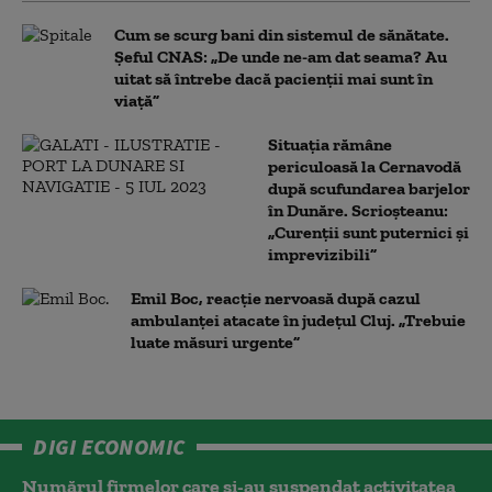
Cum se scurg bani din sistemul de sănătate.
Șeful CNAS: „De unde ne-am dat seama? Au
uitat să întrebe dacă pacienții mai sunt în
viață”
Situația rămâne
periculoasă la Cernavodă
după scufundarea barjelor
în Dunăre. Scrioșteanu:
„Curenții sunt puternici și
imprevizibili”
Emil Boc, reacție nervoasă după cazul
ambulanței atacate în județul Cluj. „Trebuie
luate măsuri urgente”
DIGI ECONOMIC
Numărul firmelor care și-au suspendat activitatea