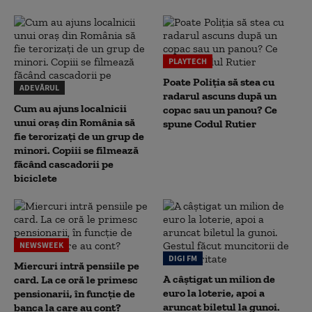
PLAYTECH
Poate Poliția să stea cu
ADEVĂRUL
radarul ascuns după un
Cum au ajuns localnicii
copac sau un panou? Ce
unui oraș din România să
spune Codul Rutier
fie terorizați de un grup de
minori. Copiii se filmează
făcând cascadorii pe
biciclete
NEWSWEEK
DIGI FM
Miercuri intră pensiile pe
A câștigat un milion de
card. La ce oră le primesc
euro la loterie, apoi a
pensionarii, în funcție de
aruncat biletul la gunoi.
banca la care au cont?