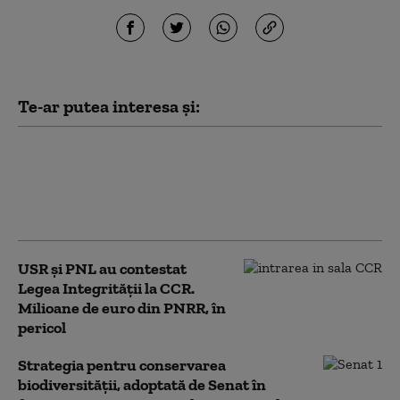
Te-ar putea interesa și:
PSD acuză PNL şi USR că au blocat
771 milioane euro pentru a-l proteja
pe Dominic Fritz, după contestarea
Legii Integrității la CCR
USR și PNL au contestat
Legea Integrității la CCR.
Milioane de euro din PNRR, în
pericol
Strategia pentru conservarea
biodiversității, adoptată de Senat în