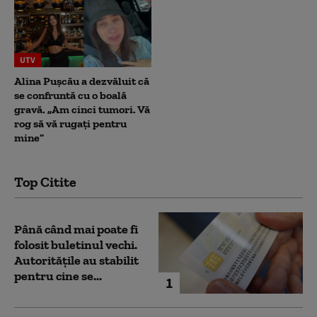
UTV
Alina Pușcău a dezvăluit că
se confruntă cu o boală
gravă. „Am cinci tumori. Vă
rog să vă rugați pentru
mine”
Top Citite
Până când mai poate fi
folosit buletinul vechi.
Autoritățile au stabilit
pentru cine se...
1