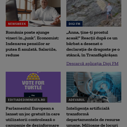
NEWSWEEK
DIGI FM
România poate ajunge
„Anna, ţine-ţi prostul
vineri în „junk”. Economist:
acasă!" Reacţii după ce un
Indexarea pensiilor ar
bărbat a desenat o
putea fi anulată. Salariile,
declaraţie de dragoste pe o
reduse
stâncă, în Transfăgărăşan
Descarcă aplicația Digi FM
EDITIADEDIMINEATA.RO
ADEVARUL
Parlamentul European a
Inteligența artificială
lansat un joc gratuit în care
transformă
utilizatorii controlează o
departamentele de resurse
campanie de dezinformare
umane. Milioane de locuri