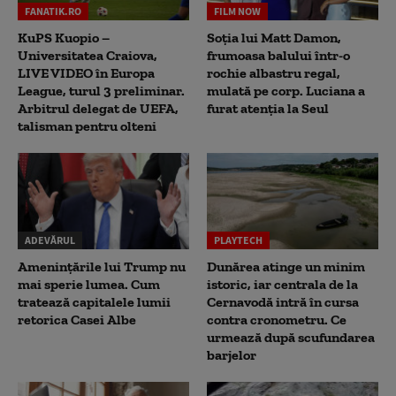
FANATIK.RO
FILM NOW
KuPS Kuopio –
Soția lui Matt Damon,
Universitatea Craiova,
frumoasa balului într-o
LIVE VIDEO în Europa
rochie albastru regal,
League, turul 3 preliminar.
mulată pe corp. Luciana a
Arbitrul delegat de UEFA,
furat atenția la Seul
talisman pentru olteni
ADEVĂRUL
PLAYTECH
Amenințările lui Trump nu
Dunărea atinge un minim
mai sperie lumea. Cum
istoric, iar centrala de la
tratează capitalele lumii
Cernavodă intră în cursa
retorica Casei Albe
contra cronometru. Ce
urmează după scufundarea
barjelor