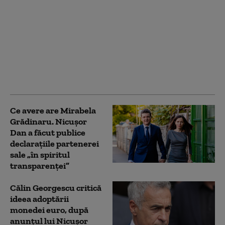
Pîslaru, după votul pe
legea decarbonizării:
„Sperăm ca Nicușor
Dan să o retrimită în
Parlament.” Câți bani
din PNRR sunt în
pericol
Ce avere are Mirabela
Grădinaru. Nicușor
Dan a făcut publice
declarațiile partenerei
sale „în spiritul
transparenței”
Călin Georgescu critică
ideea adoptării
monedei euro, după
anunțul lui Nicușor