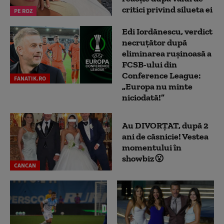
critici privind silueta ei
PE ROZ
Edi Iordănescu, verdict
necruțător după
eliminarea rușinoasă a
FCSB-ului din
Conference League:
FANATIK.RO
„Europa nu minte
niciodată!”
Au DIVORȚAT, după 2
ani de căsnicie! Vestea
momentului în
showbiz😮
CANCAN