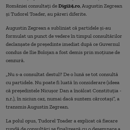
României consultați de
Digi24.ro
, Augustin Zegrean
și Tudorel Toader, au păreri diferite.
Augustin Zegrean a subliniat că partidele și-au
formulat un punct de vedere în timpul consultărilor
declanșate de președinte imediat după ce Guvernul
condus de Ilie Bolojan a fost demis prin moțiune de
cenzură.
„Nu s-a consultat destul? De o lună se tot consultă
cu partidele. Nu poate fi luată în considerare (ideea
că președintele Nicușor Dan a încălcat Constituția -
n.r.), în niciun caz, numai dacă suntem cârcotași”, a
transmis Augustin Zegrean.
La polul opus, Tudorel Toader a explicat că fiecare
rundă de consultări se finalizează cu o desemnare a