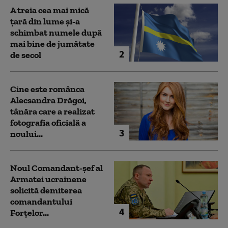
A treia cea mai mică
țară din lume și-a
schimbat numele după
mai bine de jumătate
2
de secol
Cine este românca
Alecsandra Drăgoi,
tânăra care a realizat
fotografia oficială a
3
noului...
Noul Comandant-șef al
Armatei ucrainene
solicită demiterea
comandantului
4
Forțelor...