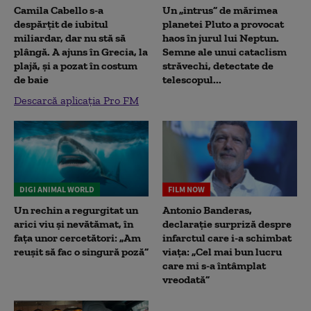
Camila Cabello s-a
Un „intrus” de mărimea
despărțit de iubitul
planetei Pluto a provocat
miliardar, dar nu stă să
haos în jurul lui Neptun.
plângă. A ajuns în Grecia, la
Semne ale unui cataclism
plajă, și a pozat în costum
străvechi, detectate de
de baie
telescopul...
Descarcă aplicația Pro FM
DIGI ANIMAL WORLD
FILM NOW
Un rechin a regurgitat un
Antonio Banderas,
arici viu și nevătămat, în
declarație surpriză despre
fața unor cercetători: „Am
infarctul care i-a schimbat
reușit să fac o singură poză”
viața: „Cel mai bun lucru
care mi s-a întâmplat
vreodată”