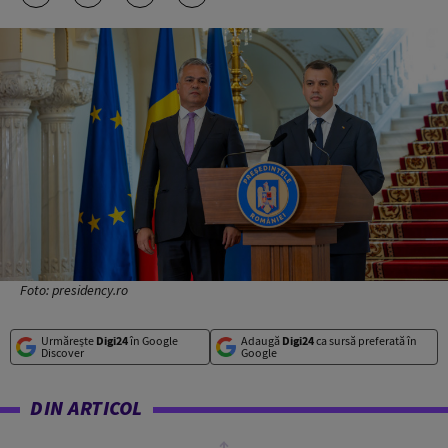
Foto: presidency.ro
Urmărește
Digi24
în Google
Adaugă
Digi24
ca sursă preferată în
Discover
Google
DIN ARTICOL