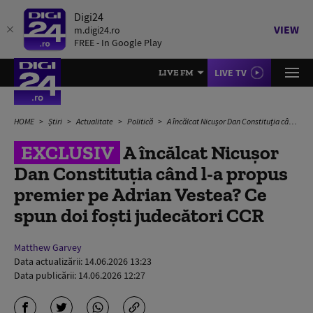
Digi24
VIEW
m.digi24.ro
FREE - In Google Play
LIVE TV
LIVE FM
HOME
Știri
Actualitate
Politică
A încălcat Nicușor Dan Constituția când l-a propus premier pe Adrian Vestea? Ce spun doi foști judecători CCR
EXCLUSIV
A încălcat Nicușor
Dan Constituția când l-a propus
premier pe Adrian Vestea? Ce
spun doi foști judecători CCR
Matthew Garvey
Data actualizării:
14.06.2026 13:23
Data publicării:
14.06.2026 12:27