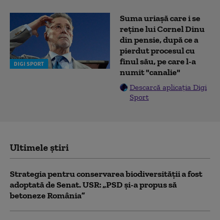
Suma uriașă care i se
reține lui Cornel Dinu
din pensie, după ce a
pierdut procesul cu
finul său, pe care l-a
DIGI SPORT
numit "canalie"
Descarcă aplicația Digi
Sport
Ultimele știri
Strategia pentru conservarea biodiversității a fost
adoptată de Senat. USR: „PSD și-a propus să
betoneze România”