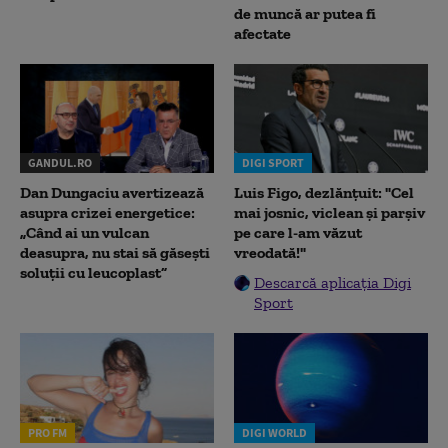
de muncă ar putea fi
afectate
GANDUL.RO
DIGI SPORT
Dan Dungaciu avertizează
Luis Figo, dezlănțuit: "Cel
asupra crizei energetice:
mai josnic, viclean și parșiv
„Când ai un vulcan
pe care l-am văzut
deasupra, nu stai să găsești
vreodată!"
soluții cu leucoplast”
Descarcă aplicația Digi
Sport
PRO FM
DIGI WORLD