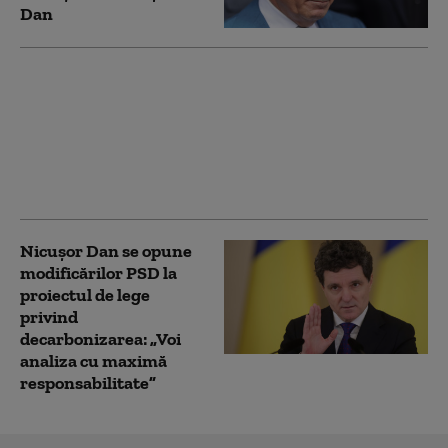
Dan
Nicușor Dan anunță
promulgarea unei serii
de legi necesare pentru
PNRR: „Pentru români,
fondurile înseamnǎ
sevicii mai bune”
Nicușor Dan se opune
modificărilor PSD la
proiectul de lege
privind
decarbonizarea: „Voi
analiza cu maximă
responsabilitate”