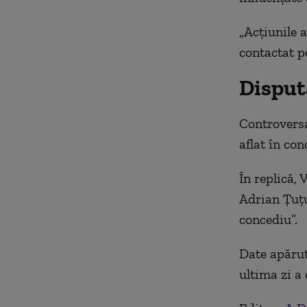
„Acțiunile 
contactat p
Disput
Controversa
aflat în con
În replică, 
Adrian Țuțu
concediu”.
Date apărute
ultima zi a