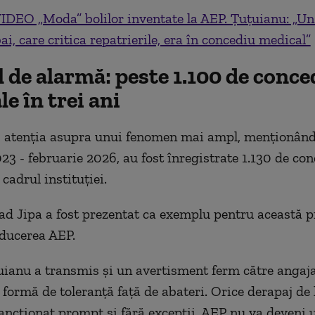
IDEO „Moda” bolilor inventate la AEP. Țuțuianu: „Un
ai, care critica repatrierile, era în concediu medical”
de alarmă: peste 1.100 de conce
e în trei ani
 atenția asupra unui fenomen mai ampl, menționând 
23 - februarie 2026, au fost înregistrate 1.130 de con
cadrul instituției.
lad Jipa a fost prezentat ca exemplu pentru această p
ducerea AEP.
ianu a transmis și un avertisment ferm către angaja
 formă de toleranță față de abateri. Orice derapaj de 
 sancționat prompt și fără excepții. AEP nu va deveni 