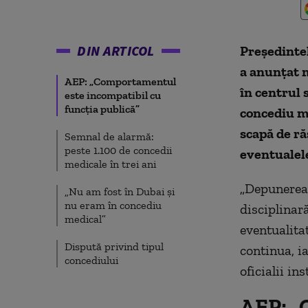
DIN ARTICOL
Președinte
a anunțat m
AEP: „Comportamentul
în centrul 
este incompatibil cu
funcția publică”
concediu me
scapă de ră
Semnal de alarmă:
peste 1.100 de concedii
eventualele
medicale în trei ani
„Depunerea 
„Nu am fost în Dubai și
nu eram în concediu
disciplinar
medical”
eventualita
Dispută privind tipul
continua, i
concediului
oficialii in
AEP: „