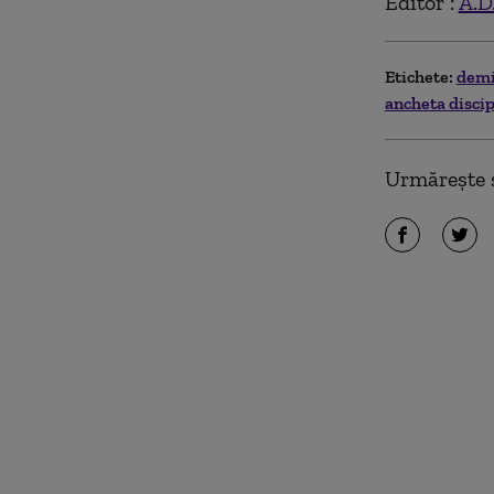
Editor :
A.D
Etichete:
demi
ancheta disci
Urmărește ș