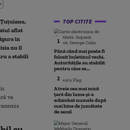
e
TOP CITITE
 Țuțuianu,
atul aflat
figura în
1
sia nu îl
Până când mai poate fi
ru a stabili
folosit buletinul vechi.
Autoritățile au stabilit
pentru cine se...
2
i
în
A treia cea mai mică
țară din lume și-a
ară va
schimbat numele după
transmis
mai bine de jumătate
de secol
bil cu