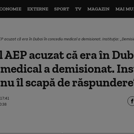
CONOMIE
EXTERNE
SPORT
TV
MAGAZIN
MAI MU
P acuzat că era în Dubai în concediu medical a demisionat. Instituția: „Demis
 AEP acuzat că era în Dub
medical a demisionat. Ins
nu îl scapă de răspundere
 17:41
0:38