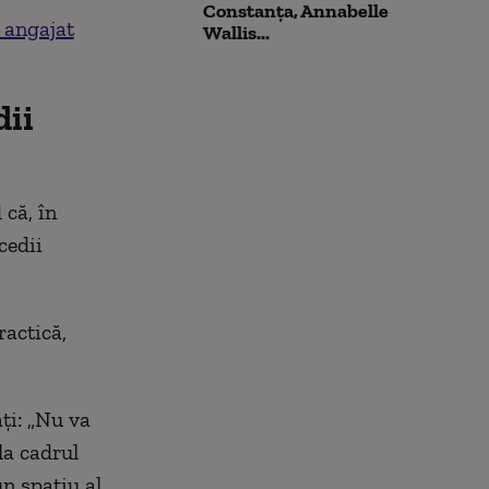
Constanța, Annabelle
 angajat
Wallis...
dii
că, în
cedii
ractică,
ți: „Nu va
la cadrul
un spațiu al