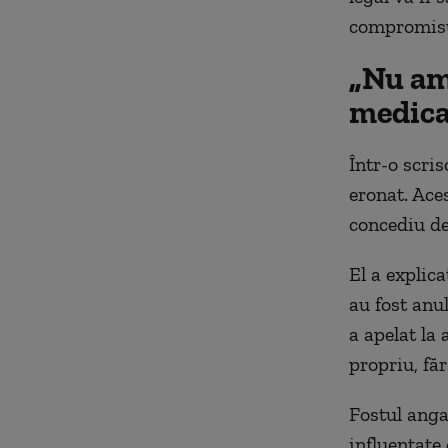
compromisur
„Nu am
medica
Într-o scris
eronat. Aces
concediu de
El a explic
au fost anul
a apelat la 
propriu, făr
Fostul anga
influențate 