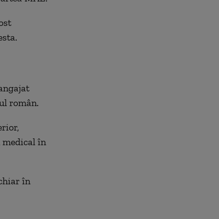
ost
esta.
angajat
tul român.
rior,
n medical în
chiar în