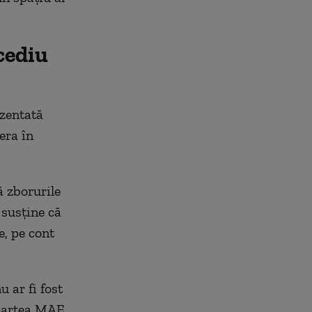
cediu
ezentată
era în
ă zborurile
 susține că
e, pe cont
 ar fi fost
 partea MAE.