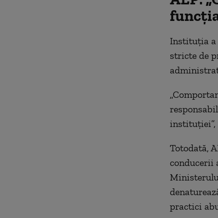
funcția
Instituția a
stricte de p
administrat
„Comportame
responsabil
instituției”
Totodată, A
conducerii 
Ministerulu
denaturează
practici ab