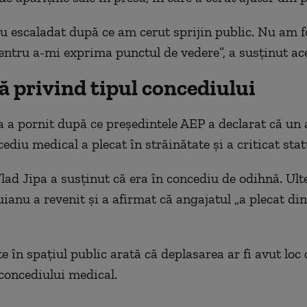
au escaladat după ce am cerut sprijin public. Nu am f
entru a-mi exprima punctul de vedere”, a susținut ac
ă privind tipul concediului
 a pornit după ce președintele AEP a declarat că un 
cediu medical a plecat în străinătate și a criticat sta
Vlad Jipa a susținut că era în concediu de odihnă. Ulte
ianu a revenit și a afirmat că angajatul „a plecat di
 în spațiul public arată că deplasarea ar fi avut loc 
 concediului medical.