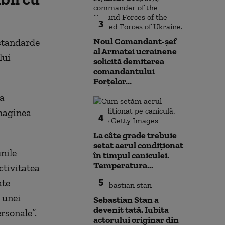
3
Noul Comandant-șef
 standarde
al Armatei ucrainene
lui
solicită demiterea
comandantului
Forțelor...
a
imaginea
4
La câte grade trebuie
setat aerul condiționat
nile
în timpul caniculei.
Temperatura...
ctivitatea
5
ate
 unei
Sebastian Stan a
devenit tată. Iubita
ersonale”.
actorului originar din