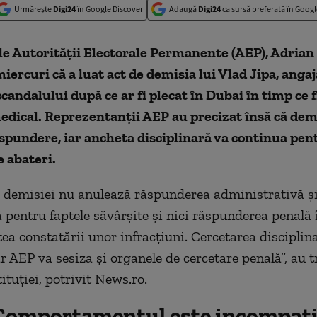
Urmărește
Digi24
în Google Discover
Adaugă
Digi24
ca sursă preferată în Googl
le Autorității Electorale Permanente (AEP), Adrian
iercuri că a luat act de demisia lui Vlad Jipa, angaj
scandalului după ce ar fi plecat în Dubai în timp ce 
dical. Reprezentanții AEP au precizat însă că demi
spundere, iar ancheta disciplinară va continua pent
 abateri.
demisiei nu anulează răspunderea administrativă ș
ă pentru faptele săvârșite și nici răspunderea penală 
tea constatării unor infracțiuni. Cercetarea disciplin
ar AEP va sesiza și organele de cercetare penală”, au 
stituției, potrivit News.ro.
Comportamentul este incompati