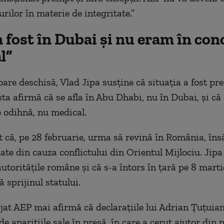
ilor în materie de integritate.”
 fost în Dubai și nu eram în con
l”
oare deschisă, Vlad Jipa susține că situația a fost pr
ta afirmă că se afla în Abu Dhabi, nu în Dubai, și că 
 odihnă, nu medical.
at că, pe 28 februarie, urma să revină în România, îns
ate din cauza conflictului din Orientul Mijlociu. Jipa
autoritățile române și că s-a întors în țară pe 8 marti
ă sprijinul statului.
jat AEP mai afirmă că declarațiile lui Adrian Țuțuianu
de aparițiile sale în presă, în care a cerut ajutor din