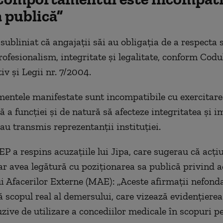
 publică”
 subliniat că angajații săi au obligația de a respecta
rofesionalism, integritate și legalitate, conform Codu
iv și Legii nr. 7/2004.
ntele manifestate sunt incompatibile cu exercitare
ă a funcției și de natură să afecteze integritatea și 
, au transmis reprezentanții instituției.
EP a respins acuzațiile lui Jipa, care sugerau că acțiu
ar avea legătură cu poziționarea sa publică privind a
i Afacerilor Externe (MAE): „Aceste afirmații nefond
 scopul real al demersului, care vizează evidențierea
uzive de utilizare a concediilor medicale în scopuri p