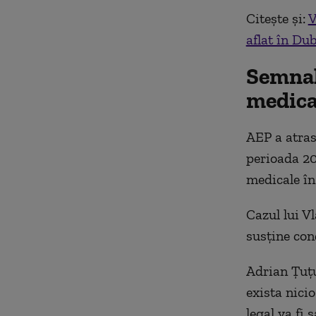
Citește și:
V
aflat în Dub
Semnal 
medical
AEP a atras
perioada 20
medicale în 
Cazul lui V
susține con
Adrian Țuțu
exista nicio
legal va fi