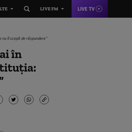
LIVE TV
LTE
LIVE FM
ia nu îl scapă de răspundere”
ai în
tituția:
”