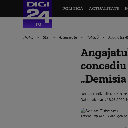
POLITICĂ
ACTUALITATE
E
HOME
Știri
Actualitate
Politică
Angajatul AE
Angajatul
concediu 
„Demisia 
Data actualizării:
18.03.2026
Data publicării:
18.03.2026 1
Adrian Țuțuianu. Foto: gov.ro