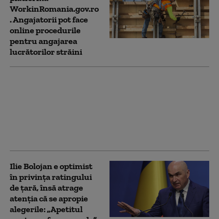
WorkinRomania.gov.ro
. Angajatorii pot face
online procedurile
pentru angajarea
lucrătorilor străini
Premierul Canadei îl
ironizează pe Trump
după o problemă cu
teleprompterul: „Nu
văd acest lucru ca pe o
conspirație”
Ilie Bolojan e optimist
în privința ratingului
de țară, însă atrage
atenția că se apropie
alegerile: „Apetitul