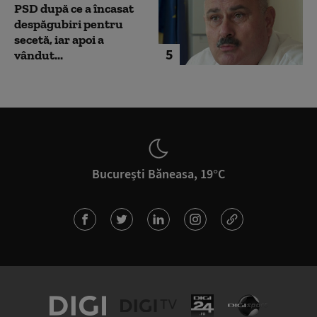
PSD după ce a încasat
despăgubiri pentru
secetă, iar apoi a
5
vândut...
București Băneasa, 19°C