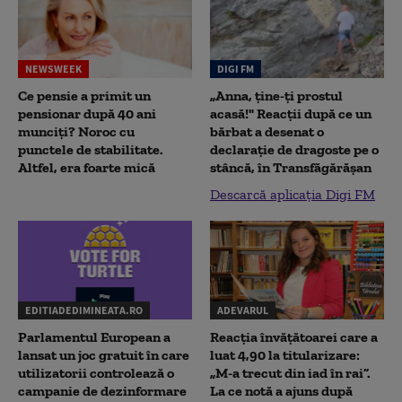
NEWSWEEK
DIGI FM
Ce pensie a primit un
„Anna, ţine-ţi prostul
pensionar după 40 ani
acasă!" Reacţii după ce un
munciți? Noroc cu
bărbat a desenat o
punctele de stabilitate.
declaraţie de dragoste pe o
Altfel, era foarte mică
stâncă, în Transfăgărăşan
Descarcă aplicația Digi FM
EDITIADEDIMINEATA.RO
ADEVARUL
Parlamentul European a
Reacția învățătoarei care a
lansat un joc gratuit în care
luat 4,90 la titularizare:
utilizatorii controlează o
„M-a trecut din iad în rai”.
campanie de dezinformare
La ce notă a ajuns după