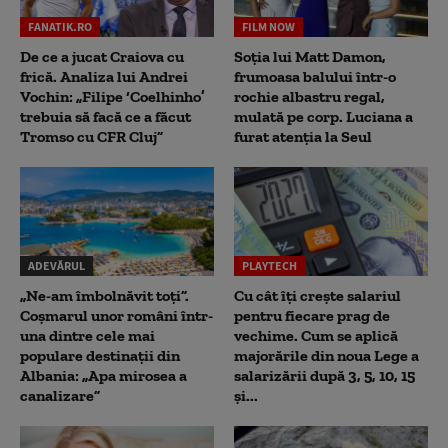
FANATIK.RO
FILM NOW
De ce a jucat Craiova cu
Soția lui Matt Damon,
frică. Analiza lui Andrei
frumoasa balului într-o
Vochin: „Filipe ‘Coelhinho’
rochie albastru regal,
trebuia să facă ce a făcut
mulată pe corp. Luciana a
Tromso cu CFR Cluj”
furat atenția la Seul
ADEVĂRUL
PLAYTECH
„Ne-am îmbolnăvit toți”.
Cu cât îți crește salariul
Coșmarul unor români într-
pentru fiecare prag de
una dintre cele mai
vechime. Cum se aplică
populare destinații din
majorările din noua Lege a
Albania: „Apa mirosea a
salarizării după 3, 5, 10, 15
canalizare”
și...