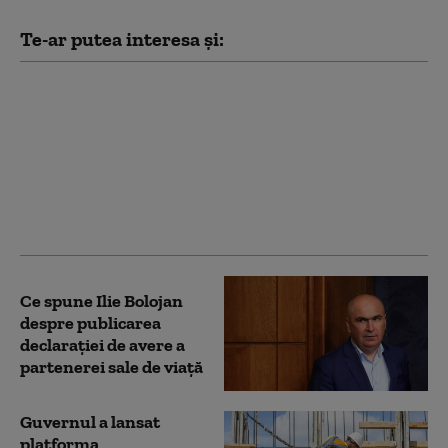
Te-ar putea interesa și:
PSD acuză PNL şi USR
că au blocat 771
milioane euro pentru
a-l proteja pe Dominic
Fritz, după contestarea
Legii Integrității la
CCR
Ce spune Ilie Bolojan
despre publicarea
declarației de avere a
partenerei sale de viață
Guvernul a lansat
platforma