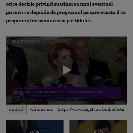
orice decizie privind susținerea unui eventual
guvern va depinde de programul pe care acesta îl va
propune și de conducerea partidului.
0
embed
seconds
of
1
minute,
38