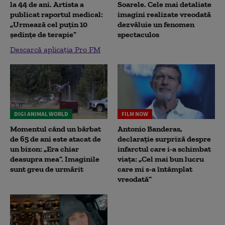
la 44 de ani. Artista a
Soarele. Cele mai detaliate
publicat raportul medical:
imagini realizate vreodată
„Urmează cel puțin 10
dezvăluie un fenomen
ședințe de terapie”
spectaculos
Descarcă aplicația Pro FM
DIGI ANIMAL WORLD
FILM NOW
Momentul când un bărbat
Antonio Banderas,
de 65 de ani este atacat de
declarație surpriză despre
un bizon: „Era chiar
infarctul care i-a schimbat
deasupra mea”. Imaginile
viața: „Cel mai bun lucru
sunt greu de urmărit
care mi s-a întâmplat
vreodată”