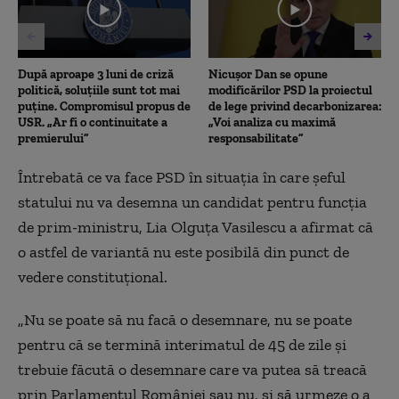
seconds
După aproape 3 luni de criză
Nicușor Dan se opune
politică, soluțiile sunt tot mai
modificărilor PSD la proiectul
puține. Compromisul propus de
de lege privind decarbonizarea:
USR. „Ar fi o continuitate a
„Voi analiza cu maximă
premierului”
responsabilitate”
Întrebată ce va face PSD în situația în care șeful
statului nu va desemna un candidat pentru funcția
de prim-ministru, Lia Olguța Vasilescu a afirmat că
o astfel de variantă nu este posibilă din punct de
vedere constituțional.
„Nu se poate să nu facă o desemnare, nu se poate
pentru că se termină interimatul de 45 de zile și
trebuie făcută o desemnare care va putea să treacă
prin Parlamentul României sau nu, și să urmeze o a