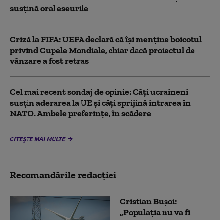
susţină oral eseurile
Criză la FIFA: UEFA declară că îşi menţine boicotul
privind Cupele Mondiale, chiar dacă proiectul de
vânzare a fost retras
Cel mai recent sondaj de opinie: Câți ucraineni
susțin aderarea la UE și câți sprijină intrarea în
NATO. Ambele preferințe, în scădere
CITEȘTE MAI MULTE
Recomandările redacţiei
Cristian Bușoi:
„Populația nu va fi