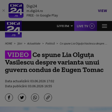
Digi24
VIEW
m.digi24.ro
FREE - In Google Play
LIVE TV
LIVE FM
HOME
Știri
Actualitate
Politică
Ce spune Lia Olguța Vasilescu despre varianta unui guvern condus de Eugen Tomac
VIDEO
Ce spune Lia Olguța
Vasilescu despre varianta unui
guvern condus de Eugen Tomac
Data actualizării:
03.06.2026 17:02
Data publicării:
03.06.2026 16:55