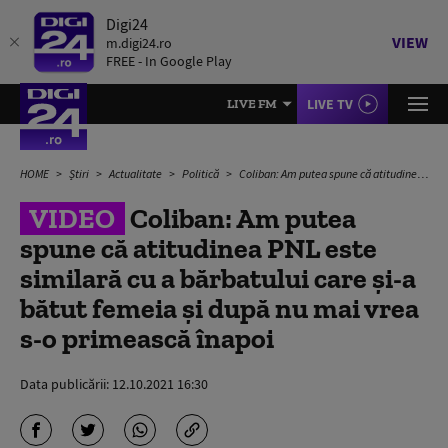
Digi24
VIEW
m.digi24.ro
FREE - In Google Play
LIVE TV
LIVE FM
HOME
Știri
Actualitate
Politică
Coliban: Am putea spune că atitudinea PNL este similară cu a bărbatului care și-a bătut femeia și după nu mai vrea s-o primească înapoi
VIDEO
Coliban: Am putea
spune că atitudinea PNL este
similară cu a bărbatului care și-a
bătut femeia și după nu mai vrea
s-o primească înapoi
Data publicării:
12.10.2021 16:30