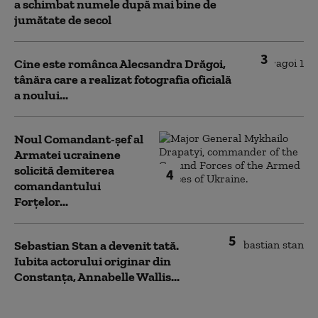
a schimbat numele după mai bine de
jumătate de secol
3
Cine este românca Alecsandra Drăgoi,
tânăra care a realizat fotografia oficială
a noului...
Noul Comandant-șef al
Armatei ucrainene
solicită demiterea
4
comandantului
Forțelor...
5
Sebastian Stan a devenit tată.
Iubita actorului originar din
Constanța, Annabelle Wallis...