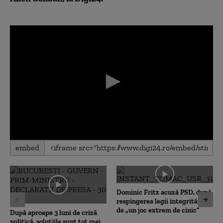
0
embed
seconds
of
0
seconds
Dominic Fritz acuză PSD, după
respingerea legii integrității,
de „un joc extrem de cinic”
După aproape 3 luni de criză
politică, soluțiile sunt tot mai