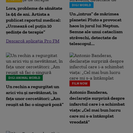
DIGI WORLD
Lora, probleme de sănătate
Un „intrus” de mărimea
la 44 de ani. Artista a
planetei Pluto a provocat
publicat raportul medical:
haos în jurul lui Neptun.
„Urmează cel puțin 10
Semne ale unui cataclism
ședințe de terapie”
străvechi, detectate de
Descarcă aplicația Pro FM
telescopul...
DIGI ANIMAL WORLD
FILM NOW
Un rechin a regurgitat un
Antonio Banderas,
arici viu și nevătămat, în
declarație surpriză despre
fața unor cercetători: „Am
infarctul care i-a schimbat
reușit să fac o singură poză”
viața: „Cel mai bun lucru
care mi s-a întâmplat
vreodată”