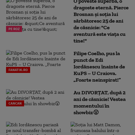
O poveste superbă, o
dragoste eternă. Pierce
Brosnan și soția lui
sărbătoresc 25 de ani
de căsnicie: "Ce
PE ROZ
aventură este viața cu
tine!"
Filipe Coelho, pus la
punct de Edi
Iordănescu înainte de
FANATIK.RO
KuPS – U Craiova.
„Foarte neinspirat!”
Au DIVORȚAT, după 2
ani de căsnicie! Vestea
CANCAN
momentului în
showbiz😮