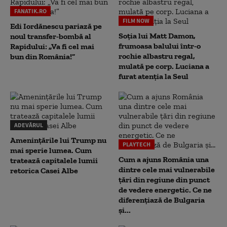
FANATIK.RO
FILM NOW
Edi Iordănescu pariază pe
Soția lui Matt Damon,
noul transfer-bombă al
frumoasa balului într-o
Rapidului: „Va fi cel mai
rochie albastru regal,
bun din România!”
mulată pe corp. Luciana a
furat atenția la Seul
ADEVĂRUL
Amenințările lui Trump nu
PLAYTECH
mai sperie lumea. Cum
Cum a ajuns România una
tratează capitalele lumii
dintre cele mai vulnerabile
retorica Casei Albe
țări din regiune din punct
de vedere energetic. Ce ne
diferențiază de Bulgaria
și...