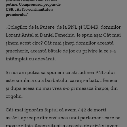
puține. Compromisul propus de
USR. „Ar fi o continuitate a
premierului”
„Colegilor de la Putere, de la PNL și UDMR, domnilor
Lorant Antal și Daniel Fenechiu, le spun așa: Cât mai
ținem acest circ? Cât mai țineți domnilor această
șmecherie, această bătaie de joc cu privire la ce s-a
întâmplat cu adevărat.
Și noi am putea să spunem că atitudinea PNL-ului
este similară cu a bărbatului care și-a bătut femeia
și după aceea nu mai vrea s-o primească înapoi, din
orgoliu.
Cât mai ignorăm faptul că avem 442 de morți
astăzi, aproape dimensiunea unui parlament care ne
moare zilnic. Avem situația aceasta de criză și avem