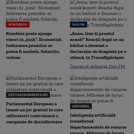
NEWSWEEK
DIGI FM
România poate ajunge
„Anna, ţine-ţi prostul
vineri în „junk”. Economist:
acasă!" Reacţii după ce un
Indexarea pensiilor ar
bărbat a desenat o
putea fi anulată. Salariile,
declaraţie de dragoste pe o
reduse
stâncă, în Transfăgărăşan
Descarcă aplicația Digi FM
EDITIADEDIMINEATA.RO
Parlamentul European a
ADEVARUL
lansat un joc gratuit în care
Inteligența artificială
utilizatorii controlează o
transformă
campanie de dezinformare
departamentele de resurse
umane. Milioane de locuri