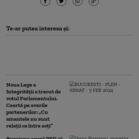
Te-ar putea interesa și:
Strategia pentru conservarea
biodiversității a fost adoptată de Senat.
USR: „PSD și-a propus să betoneze
România”
Noua Lege a
Integrității a trecut de
votul Parlamentului.
Ceartă pe averile
partenerilor: „Cu
amantele nu sunt
relații ca între soți”
Buzoianu acuză PSD că