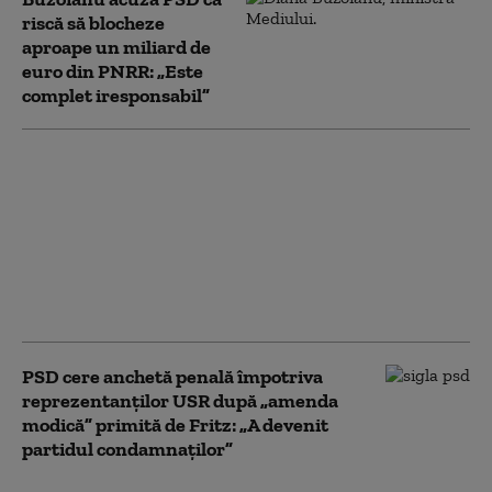
riscă să blocheze
aproape un miliard de
euro din PNRR: „Este
complet iresponsabil”
După aproape 3 luni de
criză politică, soluțiile
sunt tot mai puține.
Compromisul propus
de USR. „Ar fi o
continuitate a
premierului”
PSD cere anchetă penală împotriva
reprezentanților USR după „amenda
modică” primită de Fritz: „A devenit
partidul condamnaților”