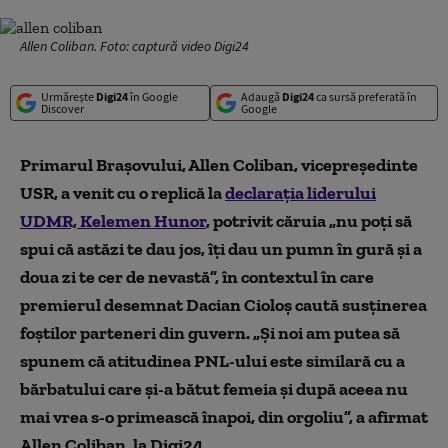
Allen Coliban. Foto: captură video Digi24
Urmărește
Digi24
în Google
Adaugă
Digi24
ca sursă preferată în
Discover
Google
Primarul Brașovului, Allen Coliban, vicepreședinte
USR, a venit cu o replică la
declarația liderului
UDMR, Kelemen Hunor
, potrivit căruia „nu poți să
spui că astăzi te dau jos, îți dau un pumn în gură și a
doua zi te cer de nevastă”, în contextul în care
premierul desemnat Dacian Cioloș caută susținerea
foștilor parteneri din guvern. „Și noi am putea să
spunem că atitudinea PNL-ului este similară cu a
bărbatului care și-a bătut femeia și după aceea nu
mai vrea s-o primească înapoi, din orgoliu”, a afirmat
Allen Coliban, la Digi24.