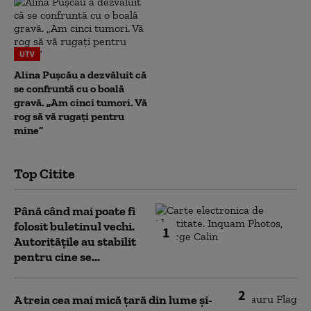
UTV
Alina Pușcău a dezvăluit că
se confruntă cu o boală
gravă. „Am cinci tumori. Vă
rog să vă rugați pentru
mine”
Top Citite
Până când mai poate fi
folosit buletinul vechi.
1
Autoritățile au stabilit
pentru cine se...
2
A treia cea mai mică țară din lume și-