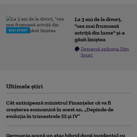
La 3 ani de la divorț,
"cea mai frumoasă
DIGI SPORT
actriță din lume" și-a
găsit liniștea
Descarcă aplicația Digi
Sport
Ultimele știri
Cât anticipează ministrul Finanțelor că va fi
creşterea economică în acest an. „Depinde de
evoluţia în trimestrele III şi IV”
Germania acuză un atac hibrid după incidentul cu