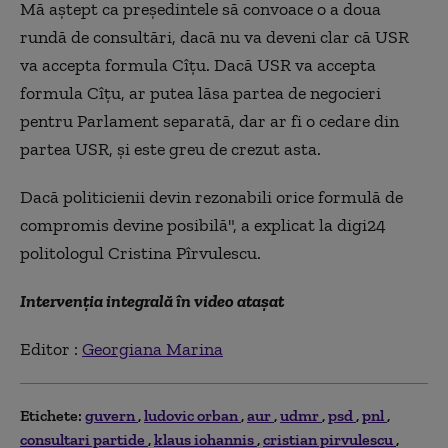
Mă aștept ca președintele să convoace o a doua
rundă de consultări, dacă nu va deveni clar că USR
va accepta formula Cîțu. Dacă USR va accepta
formula Cîțu, ar putea lăsa partea de negocieri
pentru Parlament separată, dar ar fi o cedare din
partea USR, și este greu de crezut asta.
Dacă politicienii devin rezonabili orice formulă de
compromis devine posibilă", a explicat la digi24
politologul Cristina Pîrvulescu.
Intervenția integrală în video atașat
Editor :
Georgiana Marina
Etichete:
guvern
ludovic orban
aur
udmr
psd
pnl
consultari partide
klaus iohannis
cristian pirvulescu