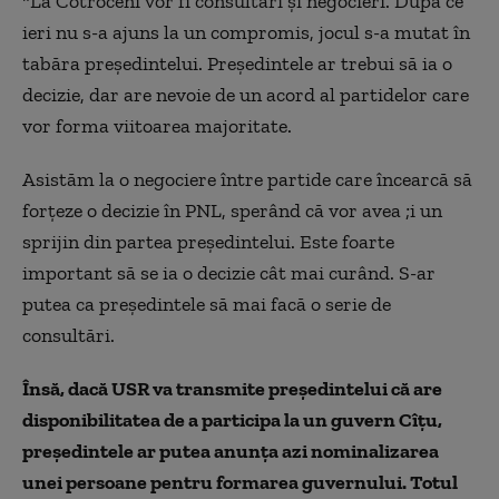
"La Cotroceni vor fi consultări și negocieri. După ce
ieri nu s-a ajuns la un compromis, jocul s-a mutat în
tabăra președintelui. Președintele ar trebui să ia o
decizie, dar are nevoie de un acord al partidelor care
vor forma viitoarea majoritate.
Asistăm la o negociere între partide care încearcă să
forțeze o decizie în PNL, sperând că vor avea ;i un
sprijin din partea președintelui. Este foarte
important să se ia o decizie cât mai curând. S-ar
putea ca președintele să mai facă o serie de
consultări.
Însă, dacă USR va transmite președintelui că are
disponibilitatea de a participa la un guvern Cîțu,
președintele ar putea anunța azi nominalizarea
unei persoane pentru formarea guvernului. Totul