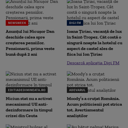
NEWSWEEK
DIGI FM
Anunțul lui Nicușor Dan
Ioana Țiriac, vacanță de lux
deschide calea spre
în Saint-Tropez. Cât costă o
creșterea pensiilor.
singură noapte la hotelul cu
Pensionarii, prima veste
aspect de castel ales de
bună după 2 ani
fiica lui Ion Țiriac
Descarcă aplicația Digi FM
EDITIADEDIMINEATA.RO
ADEVARUL
Niciun stat nu a activat
Moody’s a cruțat România.
mecanismul UE anti-
Acum politicienii pot strica
dezinformare în timpul
tot. Avertismentul
crizei din Ceuta
analiștilor