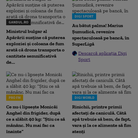
DIGI SPORT
GANDUL.RO
Au bătut palma! Marius
Ministrul bulgar al
Șumudică, revenire
Apărării susține că puterea
spectaculoasă pe bancă, în
exploziei și coloana de fum
SuperLigă
arată că drona transporta o
Descarcă aplicația Digi
cantitate semnificativă
Sport
de...
PRO FM
DIGI WORLD
Ce nu-i lipsește Monicăi
Rinichii, printre primii
Anghel din frigider, după
afectați de caniculă. Câtă
ce a slăbit 40 kg: “Știu ce să
apă trebuie să bem, de fapt,
mănânc. Nu mai fac ca
vara și la ce alimente să fim
înainte”
atenți