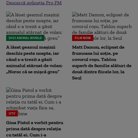
Descarcă aplicația Pro FM
DIGI ANIMAL WORLD
FILM NOW
A lăsat geamul mașinii
Matt Damon, eclipsat de
deschis peste noapte, iar
frumoasa lui soție, pe
când s-a trezit a găsit
covorul roșu. Tablou
animalul atârnat de volan:
superb de familie alături de
„Noroc că se mișcă greu”
două dintre fiicele lor, la
Seul
UTV
Gina Pistol a vorbit pentru
prima dată despre relația
cu tatăl ei. Cum i-a