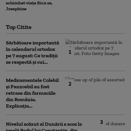
schimbat viața fiica sa,
Josephine
Top Citite
Sărbătoare importantă
în calendarul ortodox
1
pe 7 august: Ce tradiții
se respectă și cui...
Medicamentele Colebil
2
și Panzcebil au fost
retrase din farmaciile
din România.
Explicația...
3
Nivelul scăzut al Dunării a scos la
iveală Podul lui Constantin, din