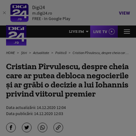
Digi24
VIEW
m.digi24.ro
FREE - In Google Play
LIVE TV
LIVE FM
HOME
Știri
Actualitate
Politică
Cristian Pîrvulescu, despre cheia care ar putea debloca negocierile și ar grăbi o decizie a lui Iohannis privind viitorul premier
Cristian Pîrvulescu, despre cheia
care ar putea debloca negocierile
și ar grăbi o decizie a lui Iohannis
privind viitorul premier
Data actualizării:
14.12.2020 12:04
Data publicării:
14.12.2020 12:03