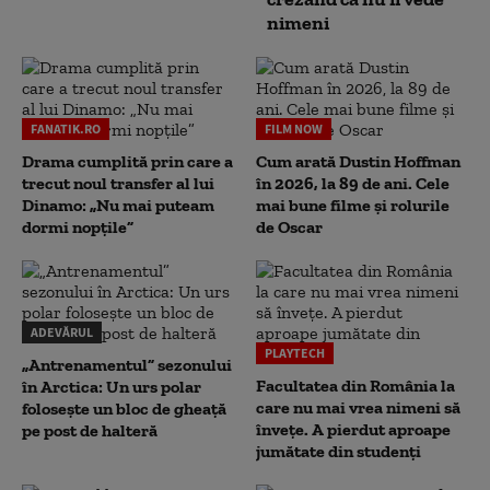
nimeni
FANATIK.RO
FILM NOW
Drama cumplită prin care a
Cum arată Dustin Hoffman
trecut noul transfer al lui
în 2026, la 89 de ani. Cele
Dinamo: „Nu mai puteam
mai bune filme și rolurile
dormi nopțile”
de Oscar
ADEVĂRUL
PLAYTECH
„Antrenamentul” sezonului
Facultatea din România la
în Arctica: Un urs polar
care nu mai vrea nimeni să
folosește un bloc de gheață
înveţe. A pierdut aproape
pe post de halteră
jumătate din studenţi