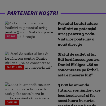
PARTENERII NOȘTRI
Portalul Leului aduce
întâlniri cu potențial
uriaș pentru 3 zodii.
PE ROZ
Viața lor poate lua o
nouă direcție
Sfatul de suflet al lui
Edi Iordănescu pentru
Daniel Bîrligea: „Să se
FANATIK.RO
concentreze pe fotbal,
asta e meseria lui!”
4.000 lei amendă
tuturor românilor care
locuiesc la casă și fac
acest lucru în curte,
CANCAN
crezând că nu îi vede