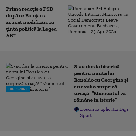
Prima reacție a PSD
după ce Bolojan a
acuzat modificări cu
țintă politică la Legea
ANI
S-au dus la biserică
pentru nunta lui
Ronaldo cu Georgina și
au avut o surpriză
DIGI SPORT
uriașă! ”Momentul va
rămâne în istorie”
Descarcă aplicația Digi
Sport