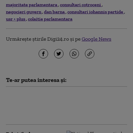
majoritate parlamentara
consultari cotroceni
negocieri guvern
dan barna
consultari iohannis partide
usr + plus
colaitie parlamentara
Urmărește știrile Digi24.ro și pe
Google News
Te-ar putea interesa și:
Dan Motreanu, reacție după
menținerea ratingului de țară:
„Nu putem reveni la iluzia că
există bani fără limită”