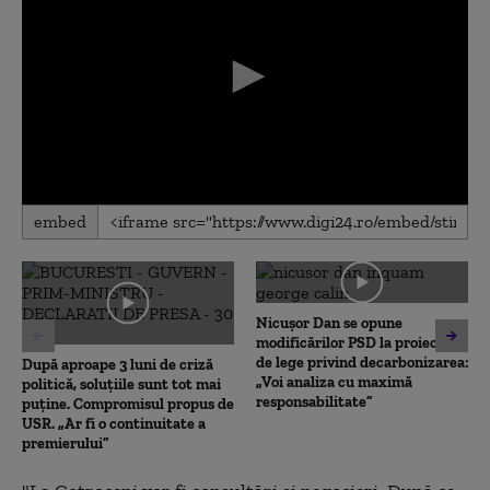
0
embed
seconds
of
0
seconds
Nicușor Dan se opune
modificărilor PSD la proiectul
de lege privind decarbonizarea:
După aproape 3 luni de criză
„Voi analiza cu maximă
politică, soluțiile sunt tot mai
responsabilitate”
puține. Compromisul propus de
USR. „Ar fi o continuitate a
premierului”