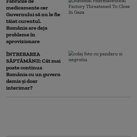
Fabricile de
medicamente cer
Guvernului să nu le fie
tăiat curentul.
România are deja
probleme în
aprovizionare
ÎNTREBAREA
SĂPTĂMÂNII: Cât mai
poate continua
România cu un guvern
demis și doar
interimar?
PSD îi cere lui Bolojan să susțină la
Bruxelles repornirea centralelor pe
cărbune: „României nu i se poate cere
să rămână în beznă”