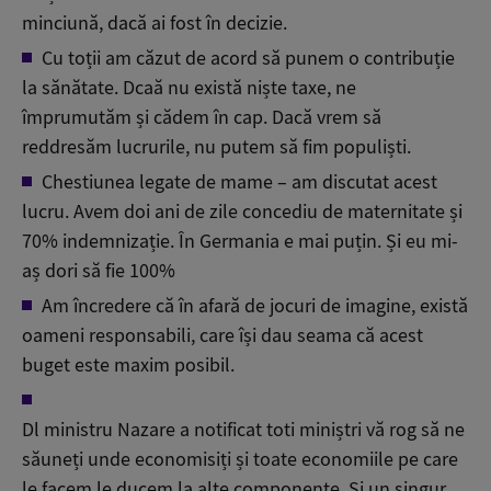
minciună, dacă ai fost în decizie.
Cu toții am căzut de acord să punem o contribuție
la sănătate. Dcaă nu există niște taxe, ne
împrumutăm și cădem în cap. Dacă vrem să
reddresăm lucrurile, nu putem să fim populiști.
Chestiunea legate de mame – am discutat acest
lucru. Avem doi ani de zile concediu de maternitate și
70% indemnizație. În Germania e mai puțin. Și eu mi-
aș dori să fie 100%
Am încredere că în afară de jocuri de imagine, există
oameni responsabili, care își dau seama că acest
buget este maxim posibil.
Dl ministru Nazare a notificat toti miniștri vă rog să ne
săuneți unde economisiți și toate economiile pe care
le facem le ducem la alte componente. Și un singur