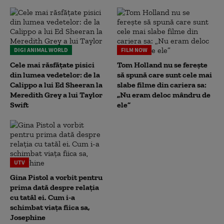
DIGI ANIMAL WORLD
FILM NOW
Cele mai răsfățate pisici
Tom Holland nu se ferește
din lumea vedetelor: de la
să spună care sunt cele mai
Calippo a lui Ed Sheeran la
slabe filme din cariera sa:
Meredith Grey a lui Taylor
„Nu eram deloc mândru de
Swift
ele”
UTV
Gina Pistol a vorbit pentru
prima dată despre relația
cu tatăl ei. Cum i-a
schimbat viața fiica sa,
Josephine