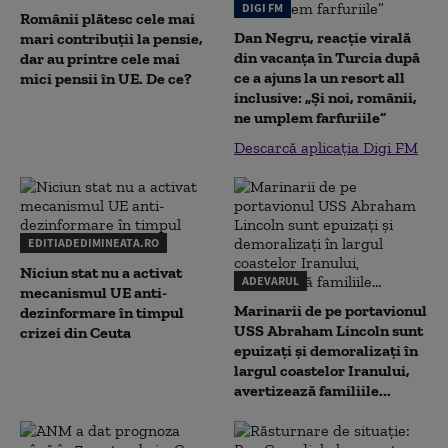
DIGI FM
Românii plătesc cele mai
Dan Negru, reacție virală
mari contribuții la pensie,
din vacanța în Turcia după
dar au printre cele mai
ce a ajuns la un resort all
mici pensii în UE. De ce?
inclusive: „Și noi, românii,
ne umplem farfuriile”
Descarcă aplicația Digi FM
EDITIADEDIMINEATA.RO
Niciun stat nu a activat
ADEVARUL
mecanismul UE anti-
Marinarii de pe portavionul
dezinformare în timpul
USS Abraham Lincoln sunt
crizei din Ceuta
epuizați și demoralizați în
largul coastelor Iranului,
avertizează familiile...