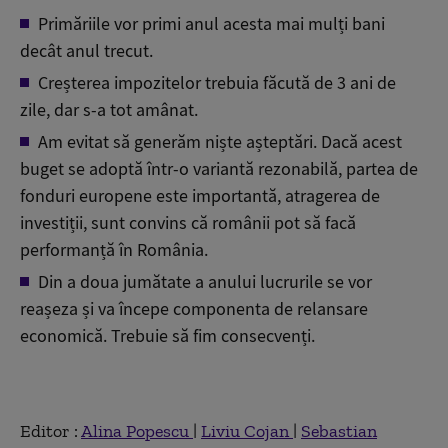
Primăriile vor primi anul acesta mai mulți bani
decât anul trecut.
Creșterea impozitelor trebuia făcută de 3 ani de
zile, dar s-a tot amânat.
Am evitat să generăm niște așteptări. Dacă acest
buget se adoptă într-o variantă rezonabilă, partea de
fonduri europene este importantă, atragerea de
investiții, sunt convins că românii pot să facă
performanță în România.
Din a doua jumătate a anului lucrurile se vor
reașeza și va începe componenta de relansare
economică. Trebuie să fim consecvenți.
Editor :
Alina Popescu
|
Liviu Cojan
|
Sebastian