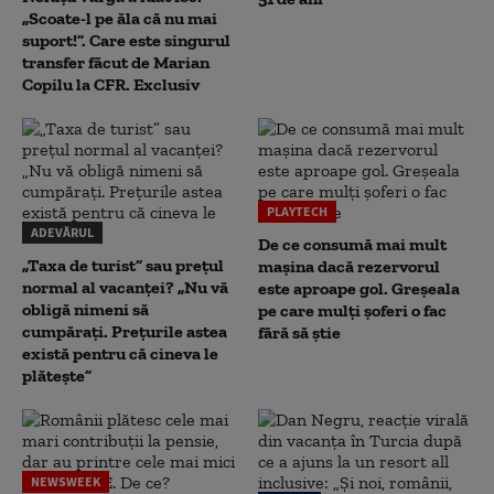
„Scoate-l pe ăla că nu mai
suport!”. Care este singurul
transfer făcut de Marian
Copilu la CFR. Exclusiv
PLAYTECH
ADEVĂRUL
De ce consumă mai mult
„Taxa de turist” sau prețul
mașina dacă rezervorul
normal al vacanței? „Nu vă
este aproape gol. Greșeala
obligă nimeni să
pe care mulți șoferi o fac
cumpărați. Prețurile astea
fără să știe
există pentru că cineva le
plătește”
NEWSWEEK