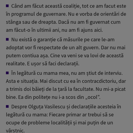
Când am făcut această coaliție, tot ce am facut este
în programul de guvernare. Nu e vorba de orientări de
stânga sau de dreapta. Dacă nu am fi guvernat cum
am făcut-o în ultimii ani, nu am fi ajuns aici.
Nu există o garanție că măsurile pe care le-am
adoptat vor fi respectate de un alt guvern. Dar nu mai
putem contiua așa. Cine va veni se va lovi de această
realitate. E ușor să faci declarații.
În legătură cu mama mea, nu am știut de interviu.
Asta e situația. Mai discut cu ea în contracdictoriu, dar
a trimis doi băieți de la țară la facultate. Nu mi-a picat
bine. Ea din politețe nu i-a scos din „ocol”.
Despre Olguța Vasilescu și declarațiile acesteia în
legătură cu mama: Fiecare primar ar trebui să se
ocupe de probleme localității și mai puțin de un
vârstnic.