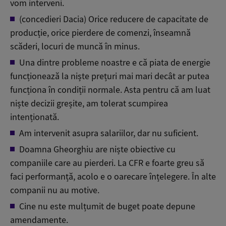
vom interveni.
(concedieri Dacia) Orice reducere de capacitate de
producție, orice pierdere de comenzi, înseamnă
scăderi, locuri de muncă în minus.
Una dintre probleme noastre e că piata de energie
funcționează la niște prețuri mai mari decât ar putea
funcționa în condiții normale. Asta pentru că am luat
niște decizii greșite, am tolerat scumpirea
intenționată.
Am intervenit asupra salariilor, dar nu suficient.
Doamna Gheorghiu are niște obiective cu
companiile care au pierderi. La CFR e foarte greu să
faci performanță, acolo e o oarecare înțelegere. În alte
companii nu au motive.
Cine nu este mulțumit de buget poate depune
amendamente.