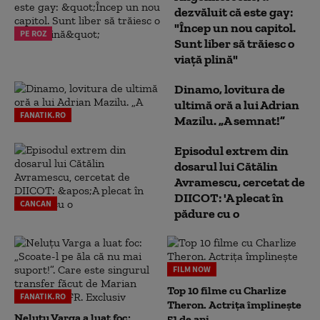
dezvăluit că este gay:
"Încep un nou capitol.
PE ROZ
Sunt liber să trăiesc o
viață plină"
Dinamo, lovitura de
ultimă oră a lui Adrian
FANATIK.RO
Mazilu. „A semnat!”
Episodul extrem din
dosarul lui Cătălin
Avramescu, cercetat de
DIICOT: 'A plecat în
CANCAN
pădure cu o
FILM NOW
Top 10 filme cu Charlize
FANATIK.RO
Theron. Actrița împlinește
Neluțu Varga a luat foc:
51 de ani