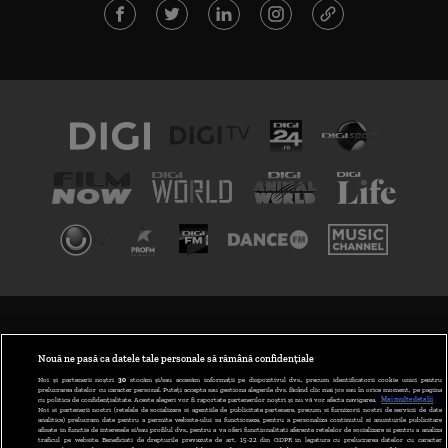
TERMENI ȘI CONDIȚII
POLITICA DE CONFIDENȚIALITATE
Nouă ne pasă ca datele tale personale să rămână confidențiale
Noi și partenerii noștri
30
stocăm și/sau accesăm informații pe dispozitivul dvs., precum identificatorii cookie unici pentru
prelucrarea datelor cu caracter personal. Puteți accepta sau gestiona alegerile dvs. făcând clic mai jos sau în orice moment, pe pagina
ABONARE DIGI TV
cu politica de confidențialitate. Aceste alegeri vor fi raportate partenerilor noștri și nu vă vor afecta navigarea.
Mai multe detalii
Noi si partenerii nostri (retelele de socializare si agentiile de publicitate partenere, precum si furnizorii nostri de servicii de date
analitice) prelucram date pentru a permite website-ului sa functioneze, pentru a personaliza continutul si anunturile publicitare
GESTIONAȚI PREFERINȚELE
afisate in functie de interesele si/sau profilul dvs., pentru a va oferi functionalitati aferente retelelor de socializare si pentru a analiza
traficul pe website. Beneficiati de drepturile prevazute de art. 15-22 din GDPR in legatura cu prelucrarea datelor cu caracter