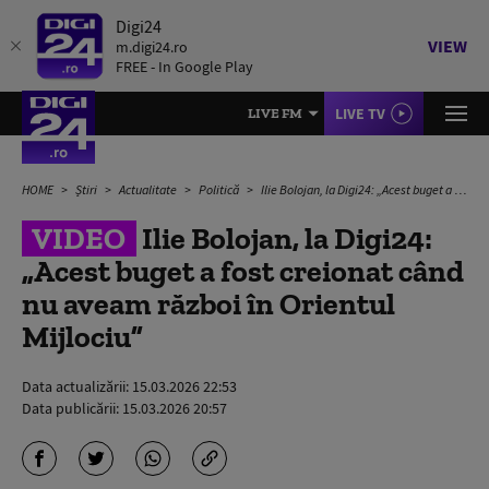
Digi24
VIEW
m.digi24.ro
FREE - In Google Play
LIVE TV
LIVE FM
HOME
Știri
Actualitate
Politică
Ilie Bolojan, la Digi24: „Acest buget a fost creionat când nu aveam război în Orientul Mijlociu”
VIDEO
Ilie Bolojan, la Digi24:
„Acest buget a fost creionat când
nu aveam război în Orientul
Mijlociu”
Data actualizării:
15.03.2026 22:53
Data publicării:
15.03.2026 20:57