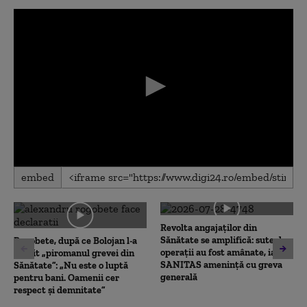
0
embed
seconds
of
0
seconds
Revolta angajaților din
Sănătate se amplifică: sute de
Rogobete, după ce Bolojan l-a
operații au fost amânate, iar
numit „piromanul grevei din
SANITAS amenință cu greva
Sănătate”: „Nu este o luptă
generală
pentru bani. Oamenii cer
respect și demnitate”