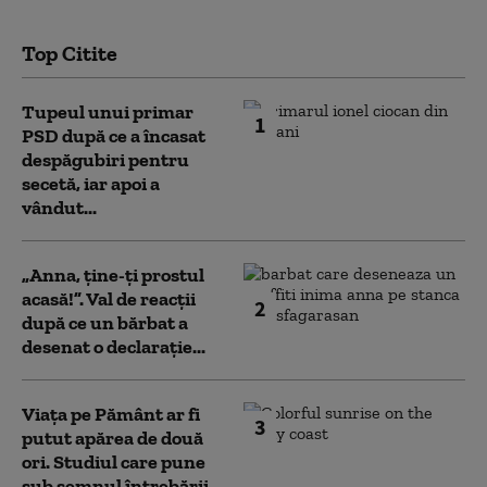
Top Citite
Tupeul unui primar
1
PSD după ce a încasat
despăgubiri pentru
secetă, iar apoi a
vândut...
„Anna, ţine-ţi prostul
acasă!”. Val de reacții
2
după ce un bărbat a
desenat o declarație...
Viața pe Pământ ar fi
3
putut apărea de două
ori. Studiul care pune
sub semnul întrebării...