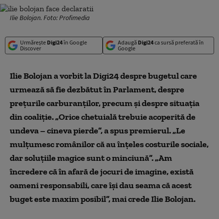
Ilie Bolojan. Foto: Profimedia
Urmărește
Digi24
în Google
Adaugă
Digi24
ca sursă preferată în
Discover
Google
Ilie Bolojan a vorbit la Digi24 despre bugetul care
urmează să fie dezbătut în Parlament, despre
prețurile carburanților, precum și despre situația
din coaliție.
„
Orice chetuială trebuie acoperită de
undeva – cineva pierde”, a spus premierul. „Le
mulțumesc românilor că au înțeles costurile sociale,
dar soluțiile magice sunt o minciună”. „Am
încredere că în afară de jocuri de imagine, există
oameni responsabili, care își dau seama că acest
buget este maxim posibil”, mai crede Ilie Bolojan.