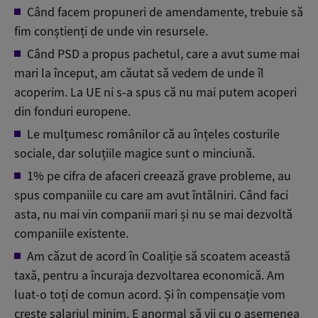
Când facem propuneri de amendamente, trebuie să
fim conștienți de unde vin resursele.
Când PSD a propus pachetul, care a avut sume mai
mari la început, am căutat să vedem de unde îl
acoperim. La UE ni s-a spus că nu mai putem acoperi
din fonduri europene.
Le mulțumesc românilor că au înțeles costurile
sociale, dar soluțiile magice sunt o minciună.
1% pe cifra de afaceri creează grave probleme, au
spus companiile cu care am avut întâlniri. Când faci
asta, nu mai vin companii mari și nu se mai dezvoltă
companiile existente.
Am căzut de acord în Coaliție să scoatem această
taxă, pentru a încuraja dezvoltarea economică. Am
luat-o toți de comun acord. Și în compensație vom
crește salariul minim. E anormal să vii cu o asemenea