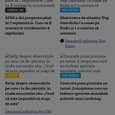
GANDUL.RO
DIGI SPORT
ANM a dat prognoza până
Răsturnare de situație: Pep
în 7 septembrie. Cum va fi
Guardiola l-a sunat pe
vremea în următoarele 4
Rodri și l-a convins să
săptămâni
semneze
Descarcă aplicația Digi
Sport
PRO FM
DIGI WORLD
Selly, despre observațiile
Canicula pune presiune pe
pe care i le fac părinții, în
inimă. 5 simptome care nu
ciuda succesului său: „Cred
trebuie ignorate niciodată,
că este imposibil să scapi
potrivit unui cardiolog
de asta”
Descarcă aplicația Pro FM