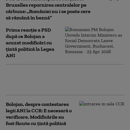
Bruxelles repornirea centralelor pe
cărbune: „României nu i se poate cere
să rămână în beznă”
Prima reacție a PSD
după ce Bolojan a
acuzat modificări cu
țintă politică la Legea
ANI
Ilie Bolojan spune în ce
condiții ar susține PNL
un Guvern tehnocrat
Bolojan, despre contestarea
legii ANI la CCR: E necesară o
verificare. Modificările au
fost făcute cu țintă politică