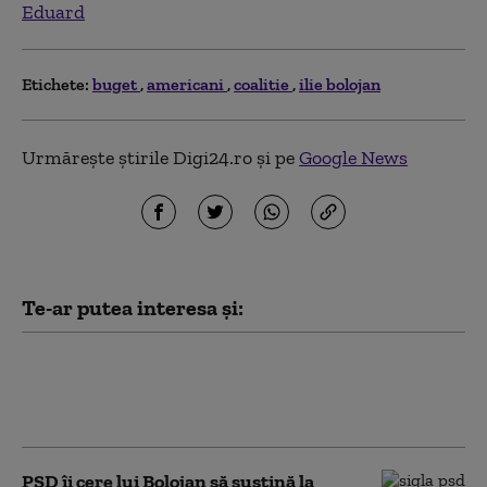
Eduard
Etichete:
buget
americani
coalitie
ilie bolojan
Urmărește știrile Digi24.ro și pe
Google News
Te-ar putea interesa și:
Ultima barjă a fost încărcată pentru
redirecționarea Dunării. Bolojan: „Mai
avem patru-cinci zile”
PSD îi cere lui Bolojan să susțină la