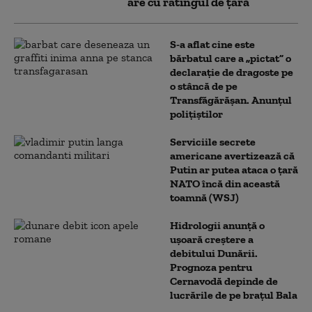
are cu ratingul de țară
S-a aflat cine este
bărbatul care a „pictat” o
declarație de dragoste pe
o stâncă de pe
Transfăgărășan. Anunțul
polițiștilor
Serviciile secrete
americane avertizează că
Putin ar putea ataca o țară
NATO încă din această
toamnă (WSJ)
Hidrologii anunță o
ușoară creștere a
debitului Dunării.
Prognoza pentru
Cernavodă depinde de
lucrările de pe brațul Bala