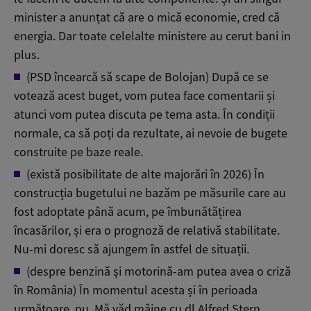
minister a anunțat că are o mică economie, cred că
energia. Dar toate celelalte ministere au cerut bani in
plus.
(PSD încearcă să scape de Bolojan) După ce se
votează acest buget, vom putea face comentarii și
atunci vom putea discuta pe tema asta. În condiții
normale, ca să poți da rezultate, ai nevoie de bugete
construite pe baze reale.
(există posibilitate de alte majorări în 2026) În
construcția bugetului ne bazăm pe măsurile care au
fost adoptate până acum, pe îmbunătățirea
încasărilor, și era o prognoză de relativă stabilitate.
Nu-mi doresc să ajungem în astfel de situații.
(despre benzină și motorină-am putea avea o criză
în România) În momentul acesta și în perioada
următoare, nu. Mă văd mâine cu dl Alfred Stern.