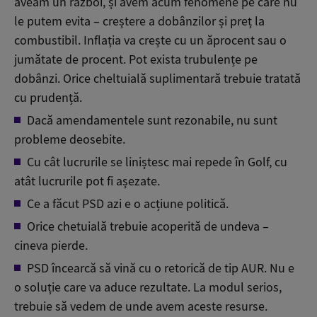
aveam un război, și avem acum fenomene pe care nu
le putem evita – creștere a dobânzilor și preț la
combustibil. Inflația va crește cu un ăprocent sau o
jumătate de procent. Pot exista trubulențe pe
dobânzi. Orice cheltuială suplimentară trebuie tratată
cu prudență.
Dacă amendamentele sunt rezonabile, nu sunt
probleme deosebite.
Cu cât lucrurile se liniștesc mai repede în Golf, cu
atât lucrurile pot fi așezate.
Ce a făcut PSD azi e o acțiune politică.
Orice chetuială trebuie acoperită de undeva –
cineva pierde.
PSD încearcă să vină cu o retorică de tip AUR. Nu e
o soluție care va aduce rezultate. La modul serios,
trebuie să vedem de unde avem aceste resurse.