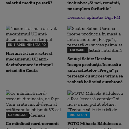
salariul mediu pe țară?
inclusive: „Și noi, românii,
ne umplem farfuriile”
Descarcă aplicația Digi FM
EDITIADEDIMINEATA.RO
ADEVARUL
Niciun stat nu a activat
Scut și Sabie: Ucraina
mecanismul UE anti-
începe producția în masă a
dezinformare în timpul
antirachetelor „Freyja” și
crizei din Ceuta
testează cu succes prima sa
rachetă balistică autohtonă
GANDUL.RO
DIGI SPORT
Ce mănâncă nord-coreenii
FOTO Mihaela Rădulescu a