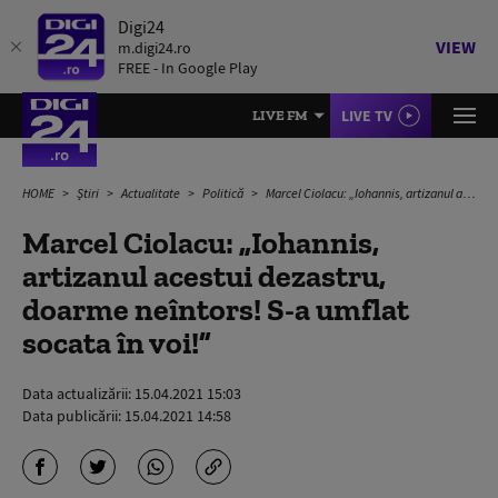
Digi24
VIEW
m.digi24.ro
FREE - In Google Play
LIVE TV
LIVE FM
HOME
Știri
Actualitate
Politică
Marcel Ciolacu: „Iohannis, artizanul acestui dezastru, doarme neîntors! S-a umflat socata în voi!”
Marcel Ciolacu: „Iohannis,
artizanul acestui dezastru,
doarme neîntors! S-a umflat
socata în voi!”
Data actualizării:
15.04.2021 15:03
Data publicării:
15.04.2021 14:58