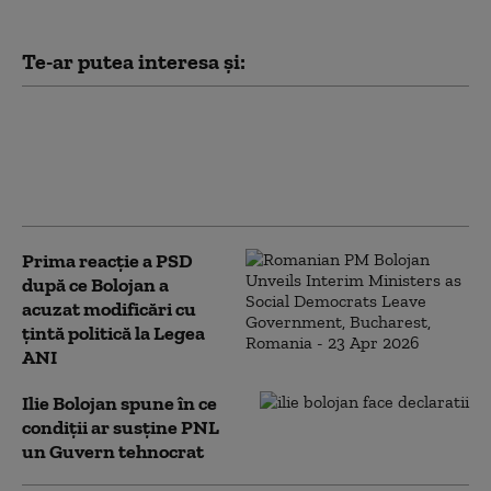
Te-ar putea interesa și:
PSD îi cere lui Bolojan să susțină la
Bruxelles repornirea centralelor pe
cărbune: „României nu i se poate cere
să rămână în beznă”
Prima reacție a PSD
după ce Bolojan a
acuzat modificări cu
țintă politică la Legea
ANI
Ilie Bolojan spune în ce
condiții ar susține PNL
un Guvern tehnocrat