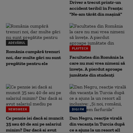
Driver a trecut printr-un
accident teribil în Franța:
"Ne-am târât din mașină"
ADEVĂRUL
PLAYTECH
România cumpără trenuri
Facultatea din România la
noi, dar multe gări nu sunt
care nu mai vrea nimeni să
pregătite pentru ele
înveţe. A pierdut aproape
jumătate din studenţi
NEWSWEEK
DIGI FM
Ce pensie iei dacă ai muncit
Dan Negru, reacție virală
35 sau 40 de ani pe salariul
din vacanța în Turcia după
minim? Dar dacă ai avut
ce a ajuns la un resort all