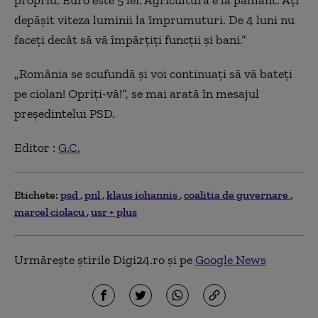
propriu. Euro este 5 lei. Agricultura e la pământ. Ați
depășit viteza luminii la împrumuturi. De 4 luni nu
faceți decât să vă împărțiți funcții și bani.”
„România se scufundă și voi continuați să vă bateți
pe ciolan! Opriți-vă!”, se mai arată în mesajul
președintelui PSD.
Editor :
G.C.
Etichete:
psd
pnl
klaus iohannis
coalitia de guvernare
marcel ciolacu
usr + plus
Urmărește știrile Digi24.ro și pe
Google News