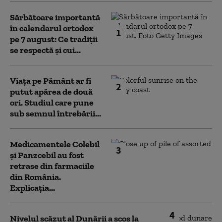
Sărbătoare importantă
în calendarul ortodox
1
pe 7 august: Ce tradiții
se respectă și cui...
Viața pe Pământ ar fi
2
putut apărea de două
ori. Studiul care pune
sub semnul întrebării...
Medicamentele Colebil
3
și Panzcebil au fost
retrase din farmaciile
din România.
Explicația...
4
Nivelul scăzut al Dunării a scos la