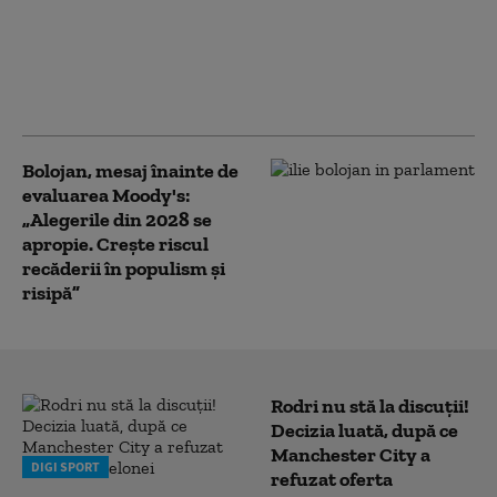
Bolojan, despre contestarea
legii ANI la CCR: E necesară o
verificare. Modificările au
fost făcute cu țintă politică
Bolojan, mesaj înainte de
evaluarea Moody's:
„Alegerile din 2028 se
apropie. Crește riscul
recăderii în populism și
risipă”
Rodri nu stă la discuții!
Decizia luată, după ce
Manchester City a
DIGI SPORT
refuzat oferta