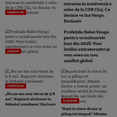
intrarea în insolvență a
celor de la CFR Cluj. Ce
FANATIK.RO
decizie va lua Varga.
Exclusiv
Profețiile Babei Vanga
pentru următoarele
luni din 2026. Vom
întâlni extratereștri și
CANCAN
vom avea un nou
conflict global
FANATIK.RO
„Nu ne-am mai văzut de 5-6
ani”. Ruptură uluitoare în
FILM NOW
fotbalul românesc! Exclusiv
"Sunt în stare de șoc și
plâng tot timpul". Minnie