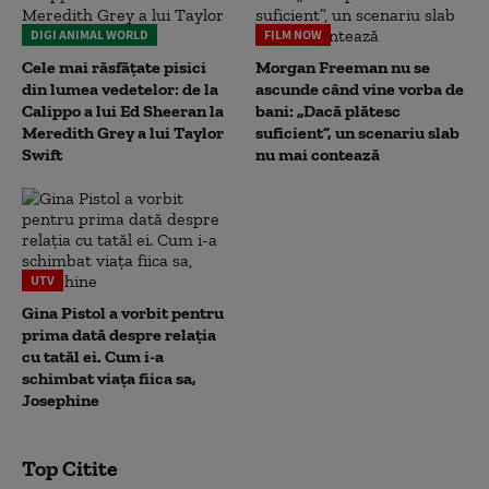
DIGI ANIMAL WORLD
FILM NOW
Cele mai răsfățate pisici
Morgan Freeman nu se
din lumea vedetelor: de la
ascunde când vine vorba de
Calippo a lui Ed Sheeran la
bani: „Dacă plătesc
Meredith Grey a lui Taylor
suficient”, un scenariu slab
Swift
nu mai contează
UTV
Gina Pistol a vorbit pentru
prima dată despre relația
cu tatăl ei. Cum i-a
schimbat viața fiica sa,
Josephine
Top Citite