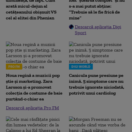
dimineața, de fapt. Cum
fost ”ștearsă complet” și nu
arată micul-dejun al
s-a mai putut abține:
cetățeanului obișnuit VS
”Trebuie să le fie frică de
cel al elitei din Phenian
mine”
Descarcă aplicația Digi
Sport
PRO FM
DIGI WORLD
Noua regină a muzicii pop
Canicula pune presiune pe
știe și marketing. Zara
inimă. 5 simptome care nu
Larsson și-a promovat
trebuie ignorate niciodată,
colecția de costume de baie
potrivit unui cardiolog
purtând-o chiar ea
Descarcă aplicația Pro FM