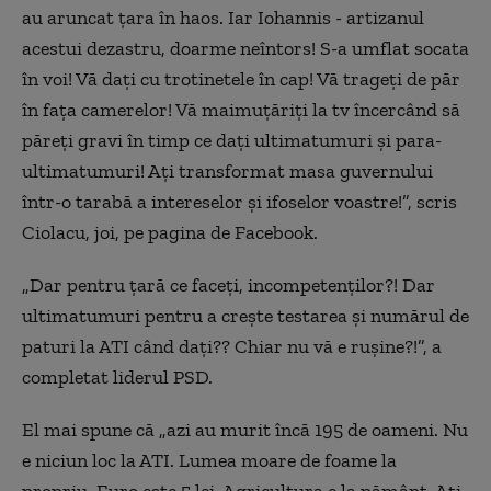
au aruncat țara în haos. Iar Iohannis - artizanul
acestui dezastru, doarme neîntors! S-a umflat socata
în voi! Vă dați cu trotinetele în cap! Vă trageți de păr
în fața camerelor! Vă maimuțăriți la tv încercând să
păreți gravi în timp ce dați ultimatumuri și para-
ultimatumuri! Ați transformat masa guvernului
într-o tarabă a intereselor și ifoselor voastre!”, scris
Ciolacu, joi, pe pagina de Facebook.
„Dar pentru țară ce faceți, incompetenților?! Dar
ultimatumuri pentru a crește testarea și numărul de
paturi la ATI când dați?? Chiar nu vă e rușine?!”, a
completat liderul PSD.
El mai spune că „azi au murit încă 195 de oameni. Nu
e niciun loc la ATI. Lumea moare de foame la