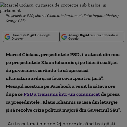
Președintele PSD, Marcel Ciolacu, în Parlament. Foto: InquamPhotos /
George Călin
Urmărește
Digi24
în Google
Adaugă
Digi24
ca sursă preferată în
Discover
Google
Marcel Ciolacu, președintele PSD, i-a atacat din nou
pe președintele Klaus Iohannis și pe liderii coaliției
de guvernare, cerându-le să oprească
ultimatumurile și să facă ceva „pentru țară”.
Mesajul acestuia pe Facebook a venit la câteva ore
după ce
PSD a transmis într-un comunicat
de presă
ca președintele „Klaus Iohannis să iasă din letargie
și să rezolve criza politică majoră din Guvernul Său”.
„Au trecut mai bine de 24 de ore de când trei găști