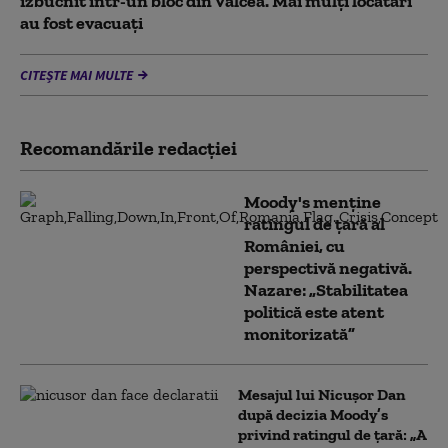
izbucnit într-un bloc din Vâlcea. Mai mulți locatari
au fost evacuați
CITEȘTE MAI MULTE
Recomandările redacţiei
Moody's menține
ratingul de țară al
României, cu
perspectivă negativă.
Nazare: „Stabilitatea
politică este atent
monitorizată”
Mesajul lui Nicușor Dan
după decizia Moody’s
privind ratingul de țară: „A