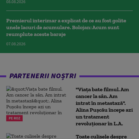
08.08.2026
Premierul interimar a explicat de ce au fost golite
unele lacuri de acumulare. Bolojan: Acum sunt
reumplute aceste baraje
07.08.2026
PARTENERII NOȘTRI
"Viața bate filmul. Am
cancer la sân. Am
intrat în metastază".
Alina Pușcău începe azi
un tratament
PE ROZ
revoluționar în L.A.
Toate culisele despre