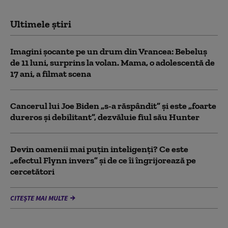
Ultimele știri
Imagini șocante pe un drum din Vrancea: Bebeluș
de 11 luni, surprins la volan. Mama, o adolescentă de
17 ani, a filmat scena
Cancerul lui Joe Biden „s-a răspândit” şi este „foarte
dureros și debilitant”, dezvăluie fiul său Hunter
Devin oamenii mai puțin inteligenți? Ce este
„efectul Flynn invers” și de ce îi îngrijorează pe
cercetători
CITEȘTE MAI MULTE