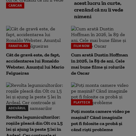
acest lucru în curte,
CANCAN
crezând că nu îi vede
nimeni
FANATIK.RO
FILM NOW
Cât de gravă este, de fapt,
Cum arată Dustin Hoffman
accidentarea lui Ronaldo
în 2026, la 89 de ani. Cele
Webster. Anunțul lui Mario
mai bune filme și rolurile
Felgueiras
de Oscar
PLAYTECH
ADEVĂRUL
Poți monta camere video pe
Revolta legumicultorilor:
mașină? Când imaginile
roșiile pleacă din Olt cu 1,5
pot fi folosite ca probă și
lei și ajung la peste 5 lei în
când riști probleme
Ardeal. Cer controale și