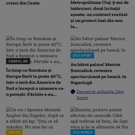
Metropolitane Cluj: 9 ani de
crizei din Ceuta
întârzieri, două licitații
eșuate, un contract reziliat
și un proiect luat din nou
la...
DIGI SPORT
GANDUL.RO
Au bătut palma! Marius
În timp ce România și
Șumudică, revenire
Europa fierb la peste 40°C,
spectaculoasă pe bancă, în
într-o țară din America de
SuperLigă
Sud a început o ninsoare ca-
Descarcă aplicația Digi
n povești: Pârtiile s-au...
Sport
PRO FM
DIGI WORLD