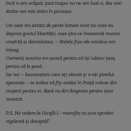
încă n-am scăpat, țara înapoi nu ne-am luat-o, dar unii
dintre noi mai stăm în picioare.
Cei care vin astăzi de peste hotare sunt cei care au
deprins gustul libertății, care știu ce înseamnă munca
cinstită și demnitatea. – Stelele fixe ale oricărui om
întreg.
Oamenii aceștia vin acasă pentru că își iubesc țara,
pentru că le pasă.
Iar voi – bucureșteni care ați obosit și v-ați pierdut
speranța – ar trebui să fiți astăzi în Piață măcar din
respect pentru ei, dacă nu din dragoste pentru țara
voastră.
P.S. Ne vedem la Girafă (– mamifer cu șira spinării
vigilentă și dreaptă)”.