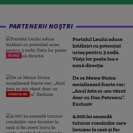
PARTENERII NOȘTRI
Portalul Leului aduce
întâlniri cu potențial
uriaș pentru 3 zodii.
PE ROZ
Viața lor poate lua o
nouă direcție
De ce Meme Stoica
socializează foarte rar:
„Anul ăsta m-am văzut
FANATIK.RO
doar cu Dan Petrescu”.
Exclusiv
4.000 lei amendă
tuturor românilor care
locuiesc la casă și fac