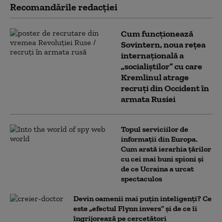
Recomandările redacţiei
Cum funcționează
Sovintern, noua rețea
internațională a
„socialiștilor” cu care
Kremlinul atrage
recruți din Occident în
armata Rusiei
Topul serviciilor de
informații din Europa.
Cum arată ierarhia țărilor
cu cei mai buni spioni și
de ce Ucraina a urcat
spectaculos
Devin oamenii mai puțin inteligenți? Ce
este „efectul Flynn invers” și de ce îi
îngrijorează pe cercetători