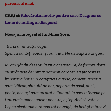
parcursul zilei.
Citiţi şi:
Adevăratul motiv pentru care Dragnea se
teme de mitingul diasporei
Mesajul integral al lui Mihai Șora:
„
Bună dimineața, copii!
Sper că sunteți voioși și odihniți. Ne așteaptă o zi grea.
M-am gândit deseori la ziua aceasta. Și, de fiecare dată,
cu strângere de inimă: oamenii care vin să protesteze
împotriva hoției, a corupției ucigașe, oamenii aceștia
care trăiesc, chinuiți de dor, departe de casă, sunt,
poate, aceiași care au stat odinioară la cozi infernale pe
trotuarele ambasadelor noastre, așteptând să voteze.
Legea electorală a rămas tot beteagă, de hoți și mârșavi