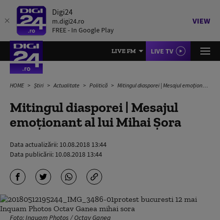
Digi24
VIEW
m.digi24.ro
FREE - In Google Play
LIVE TV
LIVE FM
HOME
Știri
Actualitate
Politică
Mitingul diasporei | Mesajul emoționant al lui Mihai Șora
Mitingul diasporei | Mesajul
emoționant al lui Mihai Șora
Data actualizării:
10.08.2018 13:44
Data publicării:
10.08.2018 13:44
Foto: Inquam Photos / Octav Ganea