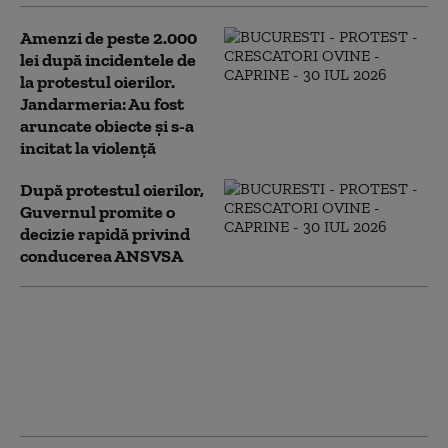
Amenzi de peste 2.000
lei după incidentele de
la protestul oierilor.
Jandarmeria: Au fost
aruncate obiecte și s-a
incitat la violență
După protestul oierilor,
Guvernul promite o
decizie rapidă privind
conducerea ANSVSA
Schimbare majoră la
vârful Armatei
ucrainene. Volodimir
Zelenski l-a demis pe
Oleksandr Sîrski