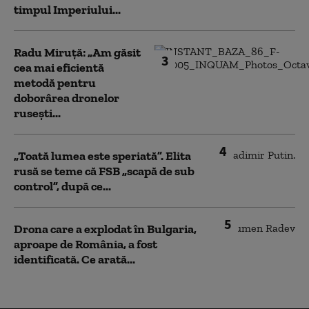
timpul Imperiului...
Radu Miruță: „Am găsit
3
cea mai eficientă
metodă pentru
doborârea dronelor
rusești...
4
„Toată lumea este speriată”. Elita
rusă se teme că FSB „scapă de sub
control”, după ce...
5
Drona care a explodat în Bulgaria,
aproape de România, a fost
identificată. Ce arată...