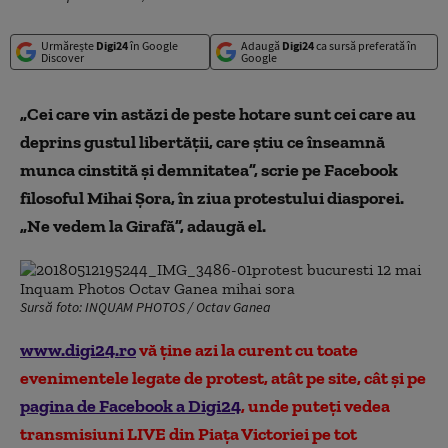
Urmărește
Digi24
în Google
Adaugă
Digi24
ca sursă preferată în
Discover
Google
„
Cei care vin astăzi de peste hotare sunt cei care au
deprins gustul libertății, care știu ce înseamnă
munca cinstită și demnitatea
”, scrie pe Facebook
filosoful Mihai Șora, în ziua protestului diasporei.
„Ne vedem la Girafă”, adaugă el.
Sursă foto: INQUAM PHOTOS / Octav Ganea
www.digi24.ro
vă ține azi la curent cu toate
evenimentele legate de protest, atât pe site, cât și pe
pagina de Facebook a Digi24
, unde puteți vedea
transmisiuni LIVE din Piața Victoriei pe tot