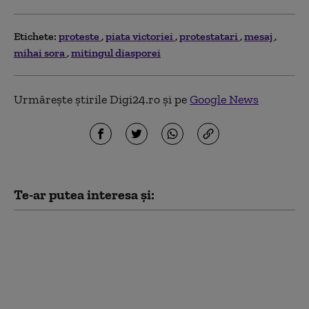
Etichete:
proteste
piata victoriei
protestatari
mesaj
mihai sora
mitingul diasporei
Urmărește știrile Digi24.ro și pe
Google News
Te-ar putea interesa și:
Noua lege a salarizării: Ce au
negociat sindicatele din
Sănătate. Este „pragul minim
de la care proiectul poate deveni
acceptabil”