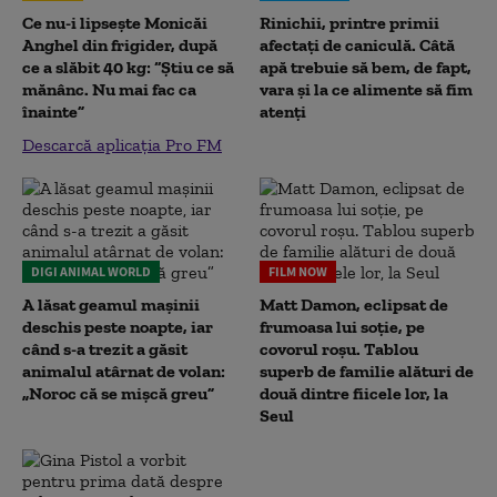
Ce nu-i lipsește Monicăi
Rinichii, printre primii
Anghel din frigider, după
afectați de caniculă. Câtă
ce a slăbit 40 kg: “Știu ce să
apă trebuie să bem, de fapt,
mănânc. Nu mai fac ca
vara și la ce alimente să fim
înainte”
atenți
Descarcă aplicația Pro FM
DIGI ANIMAL WORLD
FILM NOW
A lăsat geamul mașinii
Matt Damon, eclipsat de
deschis peste noapte, iar
frumoasa lui soție, pe
când s-a trezit a găsit
covorul roșu. Tablou
animalul atârnat de volan:
superb de familie alături de
„Noroc că se mișcă greu”
două dintre fiicele lor, la
Seul