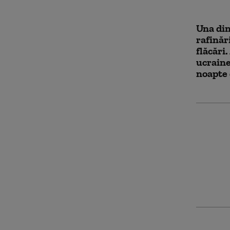
Una din
rafinăr
flăcări
ucrain
noapte
Directo
drone d
explozi
Ekateri
pentru 