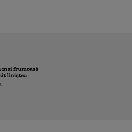
cea mai frumoasă
sit liniștea
t