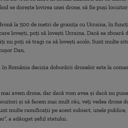
ând se doreşte lovirea unei drone, să fie puşi locuitori
dronă la 500 de metri de graniţa cu Ucraina, în funcţ
 care loveşti, poţi să loveşti Ucraina. Dacă ea zboară
ăţi nu poţi să tragi ca să loveşti acolo. Sunt multe situ
cuşor Dan.
ă în România decizia doborârii dronelor este la coma
u mai avem drone, dar dacă vom avea şi dacă nu pun
locuitori şi să facem mai mult rău, veţi vedea drone d
nt multe ramificaţii pe acest subiect, unele publice,
ar”, a adăugat şeful statului.