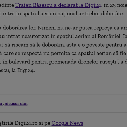
edinte
Traian Băsescu a declarat la Digi24
, în 25 noi
 intră în spaţiul aerian naţional ar trebui doborâte.
 doborârea lor. Nimeni nu ne-ar putea reproşa că a
au intrat neautorizat în spaţiul aerian al României. I
t să riscăm să le doborăm, asta e o poveste pentru 
ă care se respectă nu permite ca spaţiul aerian să fie
 în bulevard pentru promenada dronelor ruseşti”, a d
scu, la Digi24.
ne
nicusor dan
tirile Digi24.ro și pe
Google News