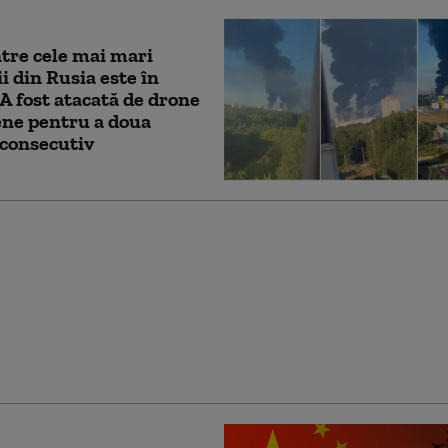
tre cele mai mari
ii din Rusia este în
. A fost atacată de drone
ene pentru a doua
 consecutiv
rul unei fabrici de
in Rusia, rănit grav în
a unei maşini la
nburg. „Medicii luptă
a-i salva viaţa”