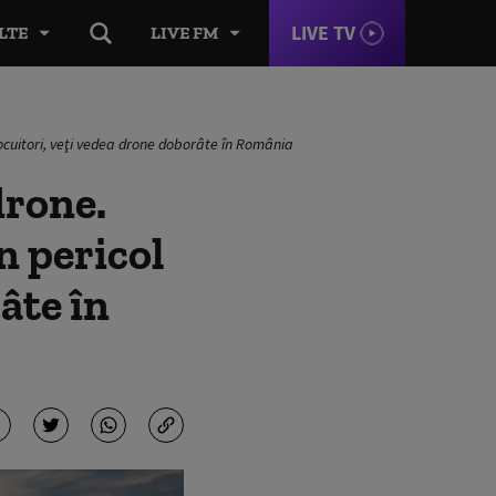
LIVE TV
LTE
LIVE FM
ocuitori, veţi vedea drone doborâte în România
drone.
n pericol
âte în