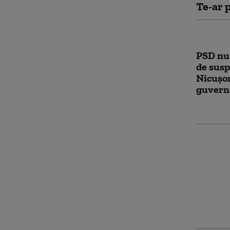
Te-ar p
PSD nu
de susp
Nicușor
guverna
AUR a d
suspend
românii
real d