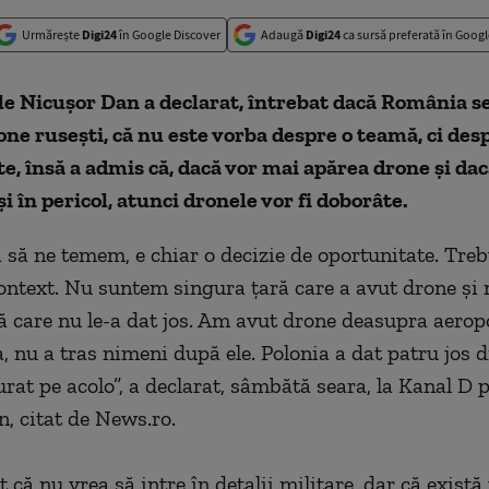
Urmărește
Digi24
în Google Discover
Adaugă
Digi24
ca sursă preferată în Googl
e Nicuşor Dan a declarat, întrebat dacă România s
ne ruseşti, că nu este vorba despre o teamă, ci des
e, însă a admis că, dacă vor mai apărea drone şi dac
i în pericol, atunci dronele vor fi doborâte.
 să ne temem, e chiar o decizie de oportunitate. Treb
ntext. Nu suntem singura ţară care a avut drone şi
ă care nu le-a dat jos. Am avut drone deasupra aerop
 nu a tras nimeni după ele. Polonia a dat patru jos di
urat pe acolo”, a declarat, sâmbătă seara, la Kanal D 
, citat de News.ro.
t că nu vrea să intre în detalii militare, dar că există