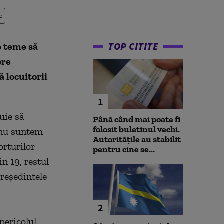
e
TOP CITITE
e teme să
pre
ă locuitorii
1
uie să
Până când mai poate fi
folosit buletinul vechi.
 nu suntem
Autoritățile au stabilit
orturilor
pentru cine se...
n 19, restul
preşedintele
2
 pericolul