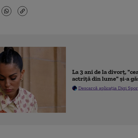
La 3 ani de la divorț, "
actriță din lume" și-a gă
Descarcă aplicația Digi Spor