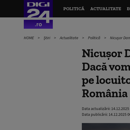
POLITICĂ
ACTUALITATE
E
HOME
Știri
Actualitate
Politică
Nicuşor Dan
Nicuşor D
Dacă vom 
pe locuit
România
Data actualizării:
14.12.2025
Data publicării:
14.12.2025 0