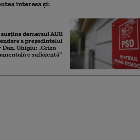
utea interesa și:
 susține demersul AUR
endare a președintelui
 Dan. Ghigiu: „Criza
mentală e suficientă”
eschis un site dedicat
ării lui Nicușor Dan:
 pot urmări în timp
emersul