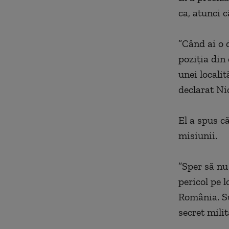
ca, atunci c
”Când ai o 
poziţia din
unei localit
declarat Ni
El a spus c
misiunii.
”Sper să n
pericol pe 
România. Su
secret milit