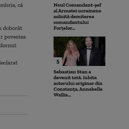
embrie, că
Noul Comandant-șef
al Armatei ucrainene
solicită demiterea
comandantului
m doborât
Forțelor...
ar povestea
adormit
5
eclarat
Sebastian Stan a
devenit tată. Iubita
actorului originar din
Constanța, Annabelle
Wallis...