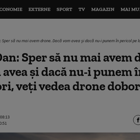
CONOMIE
EXTERNE
SPORT
TV
MAGAZIN
MAI MU
: Sper să nu mai avem drone. Dacă vom avea şi dacă nu-i punem în pericol pe l
an: Sper să nu mai avem 
avea şi dacă nu-i punem î
ori, veţi vedea drone dobor
 08:13
0:51