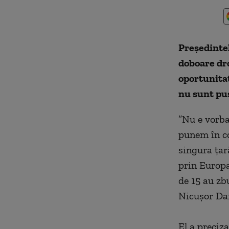
Preşedintel
doboare dro
oportunitat
nu sunt puş
”Nu e vorba
punem în co
singura ţar
prin Europa,
de 15 au zb
Nicuşor Dan
El a preciza