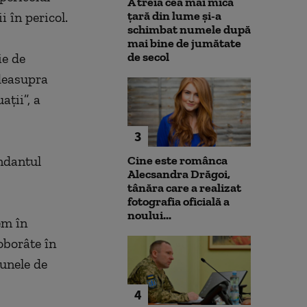
A treia cea mai mică
țară din lume și-a
i în pericol.
schimbat numele după
mai bine de jumătate
de secol
ie de
 deasupra
aţii”, a
3
ndantul
Cine este românca
Alecsandra Drăgoi,
tânăra care a realizat
fotografia oficială a
noului...
em în
oborâte în
 unele de
4