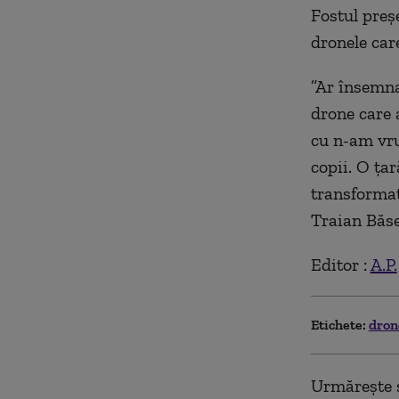
Fostul preş
dronele care
”Ar însemna
drone care 
cu n-am vru
copii. O ţar
transformat
Traian Băse
Editor :
A.P.
Etichete:
dro
Urmărește ș