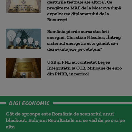
gesturile teatrale ale altora”. Ce
pregătește MAE de la Moscova după
expulzarea diplomatului de la
București
România pierde cursa stocării
energiei. Christian Năsulea: „Întreg
sistemul energetic este gândit să-i
dezavantajeze pe cetățeni”
USR și PNL au contestat Legea
Integrității la CCR. Milioane de euro
din PNRR, în pericol
DIGI ECONOMIC
Cât de aproape este România de scenariul unui
blackout. Bolojan: Rezultatele nu se văd de pe o zi pe
alta