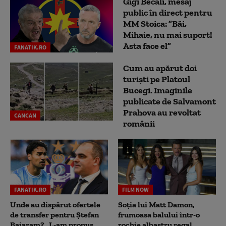
Gigi Becali, mesaj
public în direct pentru
MM Stoica: ”Băi,
Mihaie, nu mai suport!
Asta face el”
FANATIK.RO
Cum au apărut doi
turiști pe Platoul
Bucegi. Imaginile
publicate de Salvamont
Prahova au revoltat
CANCAN
românii
FANATIK.RO
FILM NOW
Unde au dispărut ofertele
Soția lui Matt Damon,
de transfer pentru Ștefan
frumoasa balului într-o
Baiaram? „L-am propus
rochie albastru regal,