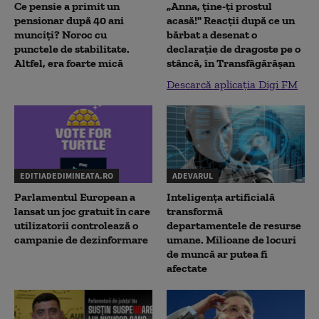
Ce pensie a primit un
„Anna, ţine-ţi prostul
pensionar după 40 ani
acasă!" Reacţii după ce un
munciți? Noroc cu
bărbat a desenat o
punctele de stabilitate.
declaraţie de dragoste pe o
Altfel, era foarte mică
stâncă, în Transfăgărăşan
Descarcă aplicația Digi FM
EDITIADEDIMINEATA.RO
ADEVARUL
Parlamentul European a
Inteligența artificială
lansat un joc gratuit în care
transformă
utilizatorii controlează o
departamentele de resurse
campanie de dezinformare
umane. Milioane de locuri
de muncă ar putea fi
afectate