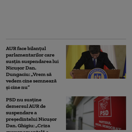
Ce spune Ilie Bolojan
despre publicarea
declarației de avere a
partenerei sale de viață
AUR face bilanțul
parlamentarilor care
susțin suspendarea lui
Nicușor Dan.
Dungaciu: „Vrem să
vedem cine semnează
și cine nu”
PSD nu susține
demersul AUR de
suspendare a
președintelui Nicușor
Dan. Ghigiu: „Criza
guvernamentală e