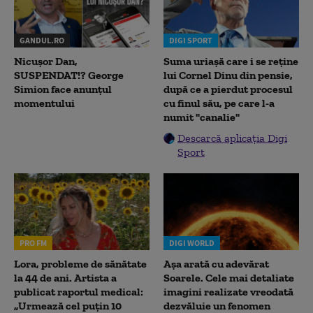
GANDUL.RO
DIGI SPORT
Nicușor Dan,
Suma uriașă care i se reține
SUSPENDAT!? George
lui Cornel Dinu din pensie,
Simion face anunțul
după ce a pierdut procesul
momentului
cu finul său, pe care l-a
numit "canalie"
Descarcă aplicația Digi
Sport
PRO FM
DIGI WORLD
Lora, probleme de sănătate
Așa arată cu adevărat
la 44 de ani. Artista a
Soarele. Cele mai detaliate
publicat raportul medical:
imagini realizate vreodată
„Urmează cel puțin 10
dezvăluie un fenomen