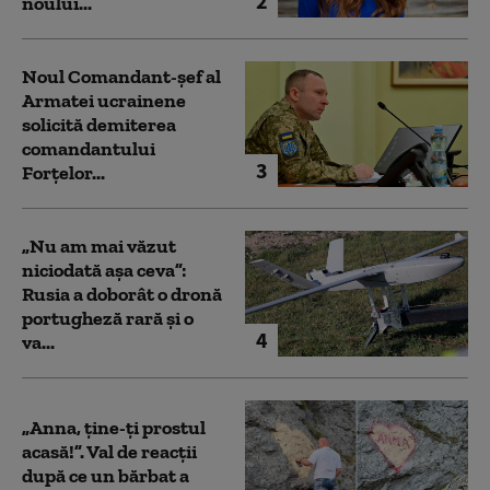
2
noului...
Noul Comandant-șef al
Armatei ucrainene
solicită demiterea
comandantului
3
Forțelor...
„Nu am mai văzut
niciodată așa ceva”:
Rusia a doborât o dronă
portugheză rară și o
4
va...
„Anna, ţine-ţi prostul
acasă!”. Val de reacții
după ce un bărbat a