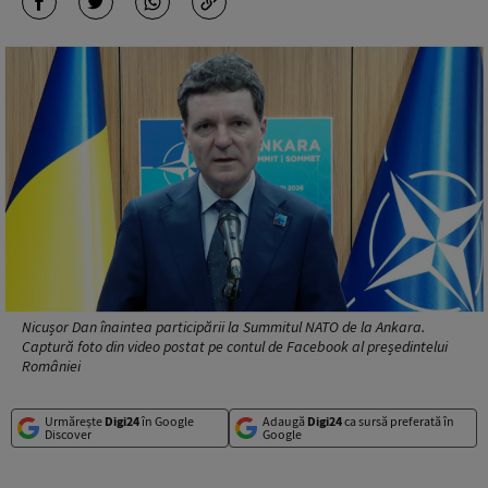
Nicușor Dan înaintea participării la Summitul NATO de la Ankara.
Captură foto din video postat pe contul de Facebook al președintelui
României
Urmărește
Digi24
în Google
Adaugă
Digi24
ca sursă preferată în
Discover
Google