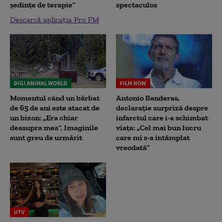
ședințe de terapie”
spectaculos
Descarcă aplicația Pro FM
DIGI ANIMAL WORLD
FILM NOW
Momentul când un bărbat
Antonio Banderas,
de 65 de ani este atacat de
declarație surpriză despre
un bizon: „Era chiar
infarctul care i-a schimbat
deasupra mea”. Imaginile
viața: „Cel mai bun lucru
sunt greu de urmărit
care mi s-a întâmplat
vreodată”
UTV