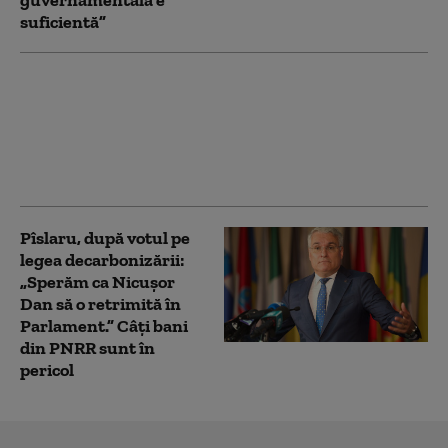
suficientă”
AUR a deschis un site
dedicat suspendării lui
Nicușor Dan: românii
pot urmări în timp real
demersul
Pîslaru, după votul pe
legea decarbonizării:
„Sperăm ca Nicușor
Dan să o retrimită în
Parlament.” Câți bani
din PNRR sunt în
pericol