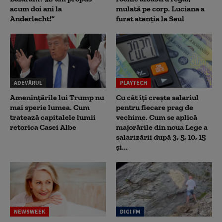
acum doi ani la
mulată pe corp. Luciana a
Anderlecht!”
furat atenția la Seul
ADEVĂRUL
PLAYTECH
Amenințările lui Trump nu
Cu cât îți crește salariul
mai sperie lumea. Cum
pentru fiecare prag de
tratează capitalele lumii
vechime. Cum se aplică
retorica Casei Albe
majorările din noua Lege a
salarizării după 3, 5, 10, 15
și...
NEWSWEEK
DIGI FM