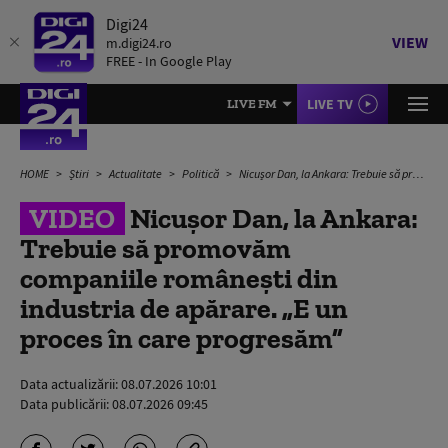
Digi24
VIEW
m.digi24.ro
FREE - In Google Play
LIVE TV
LIVE FM
HOME
Știri
Actualitate
Politică
Nicușor Dan, la Ankara: Trebuie să promovăm companiile românești din industria de apărare. „E un proces în care progresăm”
VIDEO
Nicușor Dan, la Ankara:
Trebuie să promovăm
companiile românești din
industria de apărare. „E un
proces în care progresăm”
Data actualizării:
08.07.2026 10:01
Data publicării:
08.07.2026 09:45