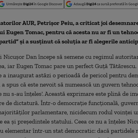
Urmărește
Digi24
în Google Discover
Adaugă
Digi24
ca sursă preferată în Googl
atorilor AUR, Petrişor Peiu, a criticat joi desemnar
ui Eugen Tomac, pentru că acesta nu ar fi un tehnoc
partid” şi a susţinut că soluţia ar fi alegerile antici
i Nicuşor Dan începe să semene cu regimul autoritar 
-lea, iar Eugen Tomac pare un perfect Guţă Tătărescu.
e a inaugurat astăzi o perioadă de pericol pentru dem
 a spus că este nevoit să numească un guvern tehno
e nu s-au înţeles'. Această exprimare este plină de imo
re de dictatură. Într-o democraţie funcţională, guver
majorităţilor parlamentare, nicidecum rodul voinţei u
e ea şi preşedintele statului. Ceea ce nu a înţeles Ni
ru elementar într-un stat democratic: dacă partidele 