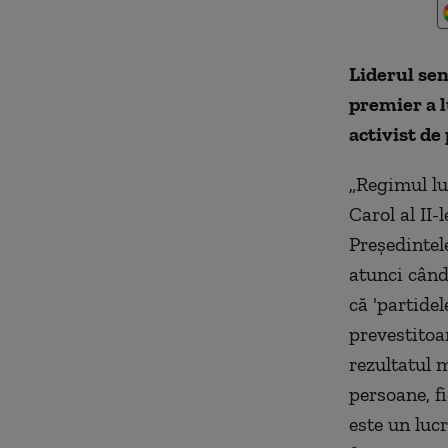
Liderul sen
premier a l
activist de 
„Regimul lu
Carol al II
Preşedintel
atunci când
că 'partidel
prevestitoa
rezultatul 
persoane, fi
este un luc