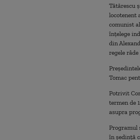
Tătărescu şi
locotenent a
comunist al
înţelege in
din Alexand
regele râde 
Preşedintel
Tomac pentr
Potrivit Co
termen de 1
asupra prog
Programul ş
în şedinţă 