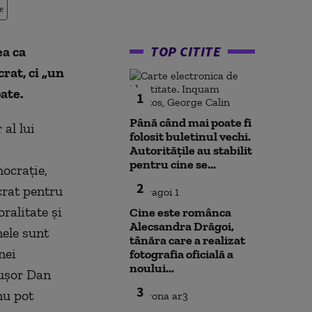
e
TOP CITITE
ea ca
rat, ci „un
pate.
1
Până când mai poate fi
al lui
folosit buletinul vechi.
Autoritățile au stabilit
pentru cine se...
ocraţie,
2
crat pentru
ralitate şi
Cine este românca
Alecsandra Drăgoi,
nele sunt
tânăra care a realizat
nei
fotografia oficială a
noului...
cuşor Dan
3
nu pot