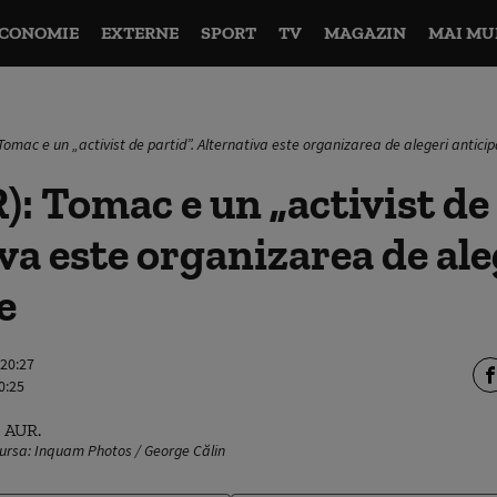
CONOMIE
EXTERNE
SPORT
TV
MAGAZIN
MAI MU
Tomac e un „activist de partid”. Alternativa este organizarea de alegeri antici
): Tomac e un „activist de 
va este organizarea de ale
e
 20:27
0:25
Sursa: Inquam Photos / George Călin