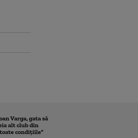
Ioan Varga, gata să
ia alt club din
toate condițiile”