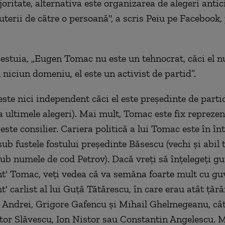
oritate, alternativa este organizarea de alegeri antic
terii de către o persoană", a scris Peiu pe Facebook, 
cestuia, „Eugen Tomac nu este un tehnocrat, căci el n
 niciun domeniu, el este un activist de partid”.
ste nici independent căci el este preşedinte de part
a ultimele alegeri). Mai mult, Tomac este fix reprezen
 este consilier. Cariera politică a lui Tomac este în î
ub fustele fostului preşedinte Băsescu (vechi şi abil 
sub numele de cod Petrov). Dacă vreţi să înţelegeţi g
t' Tomac, veţi vedea că va semăna foarte mult cu gu
' carlist al lui Guţă Tătărescu, în care erau atât ţăr
e Andrei, Grigore Gafencu şi Mihail Ghelmegeanu, cât
ictor Slăvescu, Ion Nistor sau Constantin Angelescu. 