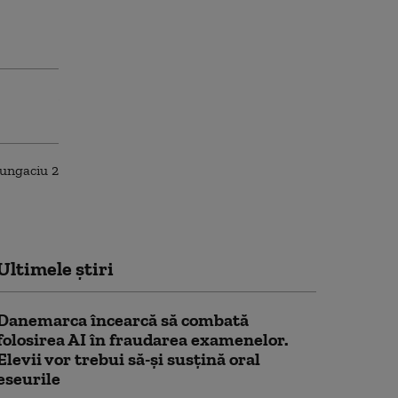
Ultimele știri
Danemarca încearcă să combată
folosirea AI în fraudarea examenelor.
Elevii vor trebui să-şi susţină oral
eseurile