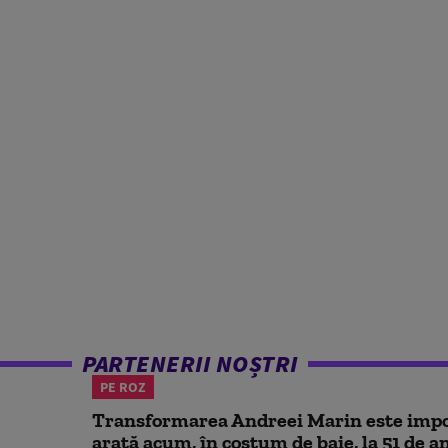
PARTENERII NOȘTRI
PE ROZ
Transformarea Andreei Marin este impo
arată acum, în costum de baie, la 51 de a