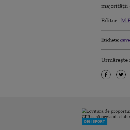
majorităţii 
Editor :
M.B
Etichete:
guv
Urmărește ș
DIGI SPORT