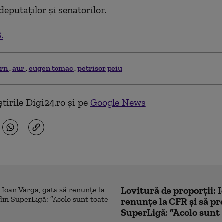
deputaţilor şi senatorilor.
.
ern
aur
eugen tomac
petrisor peiu
tirile Digi24.ro și pe
Google News
Lovitură de proporții: 
renunțe la CFR și să pre
SuperLigă: ”Acolo sunt 