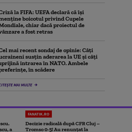
Criză la FIFA: UEFA declară că îşi
menţine boicotul privind Cupele
Mondiale, chiar dacă proiectul de
vânzare a fost retras
Cel mai recent sondaj de opinie: Câți
ucraineni susțin aderarea la UE și câți
sprijină intrarea în NATO. Ambele
preferințe, în scădere
CITEȘTE MAI MULTE
FANATIK.RO
scu.
Decizie radicală după CFR Cluj –
scu, a
Tromso 0-5! Au renunțat la