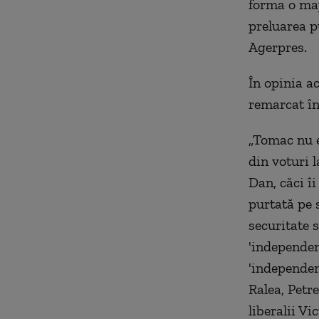
forma o maj
preluarea pu
Agerpres.
În opinia a
remarcat în
„Tomac nu e
din voturi l
Dan, căci îi
purtată pe s
securitate 
'independen
'independent
Ralea, Petr
liberalii V