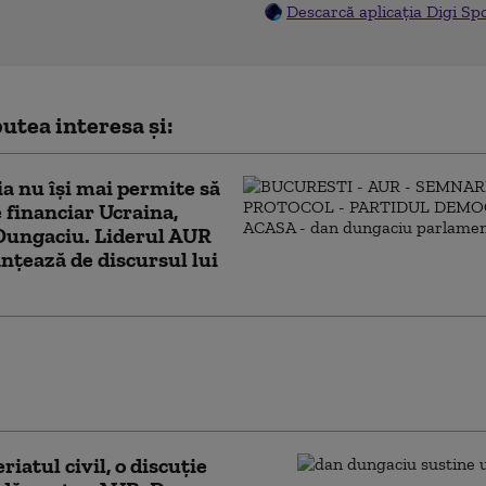
Descarcă aplicația Digi Sp
utea interesa și:
 nu își mai permite să
e financiar Ucraina,
Dungaciu. Liderul AUR
anțează de discursul lui
gaciu: „În AUR există simpatizanți ai lui Călin
cu”. Ce spune despre finanțarea manifestațiilor
i candidat
riatul civil, o discuție