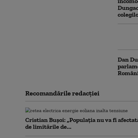
incomo
Dungaci
colegil
Ce spun
declara
Dan Dun
parlame
România
Recomandările redacţiei
Cristian Bușoi: „Populația nu va fi afectat
de limitările de...