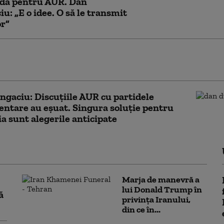
dă pentru AUR. Dan
u: „E o idee. O să le transmit
or”
e Ilie Bolojan despre publicarea
ției de avere a partenerei sale de viață
gaciu: Discuțiile AUR cu partidele
ntare au eșuat. Singura soluție pentru
 sunt alegerile anticipate
Marja de manevră a
lui Donald Trump în
ă
privința Iranului,
din ce în...