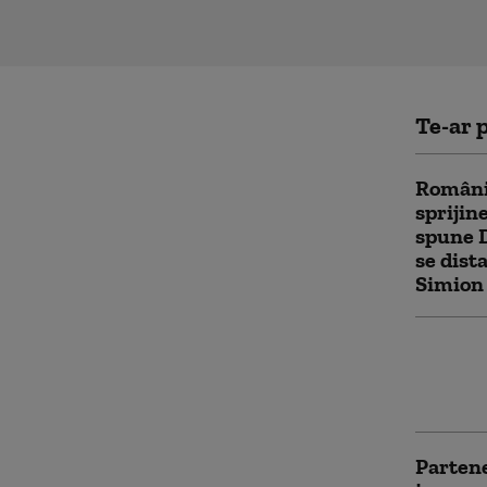
Te-ar p
România
sprijin
spune 
se dist
Simion
Dan Dun
Georges
fostulu
Partene