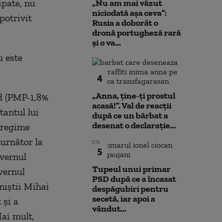
ipate, nu
„Nu am mai văzut
niciodată așa ceva”:
potrivit
Rusia a doborât o
dronă portugheză rară
și o va...
u este
4
„Anna, ţine-ţi prostul
id (PMP-1,8%
acasă!”. Val de reacții
tantul lui
după ce un bărbat a
desenat o declarație...
ntregime
turnător la
5
uvernul
Tupeul unui primar
vernul
PSD după ce a încasat
ăniştii Mihai
despăgubiri pentru
secetă, iar apoi a
 şi a
vândut...
Mai mult,