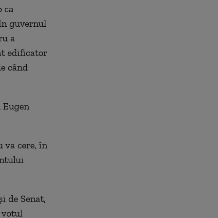
o ca
 în guvernul
ru a
t edificator
de când
l Eugen
 va cere, în
ntului
i de Senat,
 votul