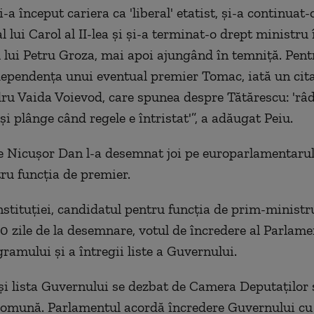
-a început cariera ca 'liberal' etatist, şi-a continuat-
l lui Carol al II-lea şi şi-a terminat-o drept ministru
 lui Petru Groza, mai apoi ajungând în temniţă. Pent
dependenţa unui eventual premier Tomac, iată un cita
ru Vaida Voievod, care spunea despre Tătărescu: 'râ
şi plânge când regele e întristat'”, a adăugat Peiu.
e Nicuşor Dan l-a desemnat joi pe europarlamentaru
u funcţia de premier.
nstituţiei, candidatul pentru funcţia de prim-ministru
0 zile de la desemnare, votul de încredere al Parlame
ramului şi a întregii liste a Guvernului.
i lista Guvernului se dezbat de Camera Deputaţilor ş
comună. Parlamentul acordă încredere Guvernului cu