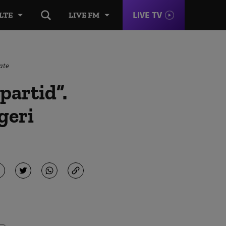
LIVE TV
LTE
LIVE FM
pate
partid”.
geri