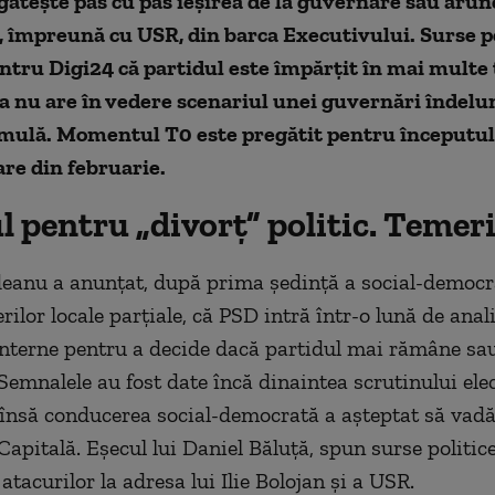
gătește pas cu pas ieșirea de la guvernare sau arun
n, împreună cu USR, din barca Executivului. Surse p
ntru Digi24 că partidul este împărțit în mai multe 
a nu are în vedere scenariul unei guvernări îndelu
rmulă. Momentul T0 este pregătit pentru începutul
re din februarie.
 pentru „divorț” politic. Temer
eanu a anunțat, după prima ședință a social-democra
erilor locale parțiale, că PSD intră într-o lună de anali
interne pentru a decide dacă partidul mai rămâne sau
Semnalele au fost date încă dinaintea scrutinului elec
însă conducerea social-democrată a așteptat să vadă 
Capitală. Eșecul lui Daniel Băluță, spun surse politice
atacurilor la adresa lui Ilie Bolojan și a USR.