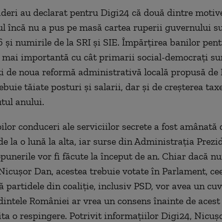
ideri au declarat pentru Digi24 că două dintre motiv
ul încă nu a pus pe masă cartea ruperii guvernului s
 și numirile de la SRI și SIE. Împărțirea banilor pen
t mai importantă cu cât primarii social-democrați su
 de noua reformă administrativă locală propusă de 
ebuie tăiate posturi și salarii, dar și de creșterea taxe
tul anului.
lor conduceri ale serviciilor secrete a fost amânată 
e la o lună la alta, iar surse din Administrația Prezi
punerile vor fi făcute la început de an. Chiar dacă nu
 Nicușor Dan, acestea trebuie votate în Parlament, ce
 partidele din coaliție, inclusiv PSD, vor avea un cu
dintele României ar vrea un consens înainte de acest
ita o respingere. Potrivit informațiilor Digi24, Nicuș