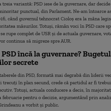
a treia variantă: PSD iese de la guvernare, dar decide
inoritar punctual, din Parlament. Ne-am întoarce as
16, când guvernul tehnocrat Cioloș era la mâna legis
ritatea măsurilor. Totuși, rămân voci în PSD care sp
 se rupe complet de USR și de actuala guvernare, vota
or continua să migreze spre AUR.
 PSD încă la guvernare? Bugetul 
ilor secrete
taberele din PSD, formată mai degrabă din liderii vec
i trecuți în plan secund, crede că partidul ar fi trebui
ecutiv. Totuși, actuala conducere a decis, în majorita
a februarie pentru o decizie, argumentând prin anali
Grindeanu a vorbit și public.