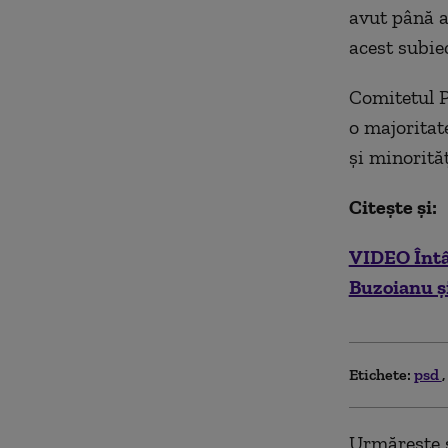
avut până a
acest subiec
Comitetul P
o majoritat
și minorită
Citește și:
VIDEO Întâ
Buzoianu ș
Etichete:
psd
Urmărește ș