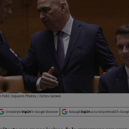
jan Foto: Inquam Photos / Octav Ganea
Urmărește
Digi24
în Google Discover
Adaugă
Digi24
ca sursă preferată în Googl