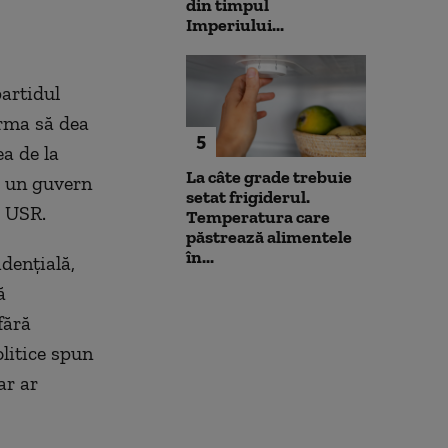
din timpul
Imperiului...
partidul
urma să dea
5
ea de la
La câte grade trebuie
a un guvern
setat frigiderul.
ă USR.
Temperatura care
păstrează alimentele
în...
idențială,
ă
fără
olitice spun
ar ar