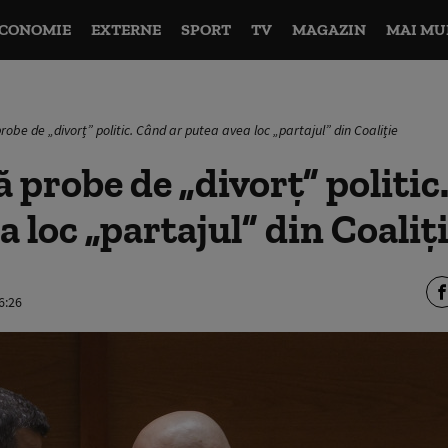
CONOMIE
EXTERNE
SPORT
TV
MAGAZIN
MAI MU
obe de „divorț” politic. Când ar putea avea loc „partajul” din Coaliție
 probe de „divorț” politic
a loc „partajul” din Coaliț
6:26