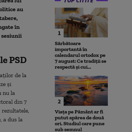
TOP CITITE
carea lui
olitice au
tabere,
ngate în
1
 sesiunii
Sărbătoare
importantă în
calendarul ortodox pe
ile PSD
7 august: Ce tradiții se
respectă și cui...
ților de la
ze și
 nu la
2
toral din 7
rezultatele,
Viața pe Pământ ar fi
putut apărea de două
, a dus la
ori. Studiul care pune
sub semnul