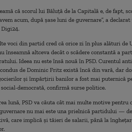
eamă că scorul lui Băluță de la Capitală e, de fapt, sc
l avem acum, după șase luni de guvernare”, a declarat 
 Digi24.
te voci din partid cred că orice zi în plus alături de 
u înseamnă altceva decât o scădere constantă a part
oratului. Ideea nu este însă nouă în PSD. Curentul an
 condus de Dominic Fritz există încă din vară, dar dor
ocierilor și împărțirii banilor a fost mai puternică p
social-democrată, confirmă surse politice.
ea lună, PSD va căuta cât mai multe motive pentru c
guvernare nu mai este una prielnică partidului — de
vă, care implică și tăieri de salarii, până la înghețar
or.