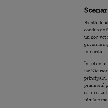
Scenari
Există două
condus de S
un nou vot i
guvernare ș
minoritar —
În cel de-al
iar Nicușor
principalul 
premierul p
că, în cazul
rămâne mai 