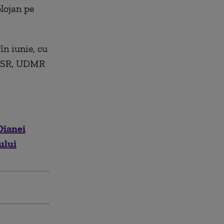
lojan pe
în iunie, cu
 USR, UDMR
Dianei
ului