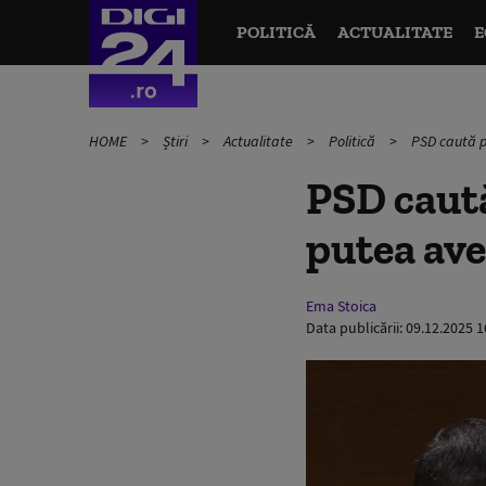
POLITICĂ
ACTUALITATE
E
HOME
Știri
Actualitate
Politică
PSD caută pr
PSD caută
putea ave
Ema Stoica
Data publicării:
09.12.2025 1