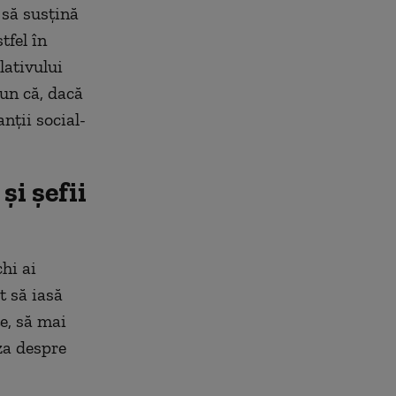
 să susțină
tfel în
lativului
un că, dacă
nții social-
și șefii
hi ai
t să iasă
te, să mai
za despre