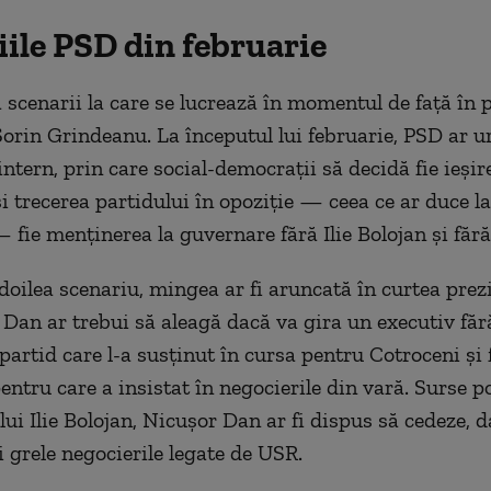
ile PSD din februarie
 scenarii la care se lucrează în momentul de față în 
orin Grindeanu. La începutul lui februarie, PSD ar 
ntern, prin care social-democrații să decidă fie ieșir
i trecerea partidului în opoziție — ceea ce ar duce l
 fie menținerea la guvernare fără Ilie Bolojan și făr
 doilea scenariu, mingea ar fi aruncată în curtea prez
 Dan ar trebui să aleagă dacă va gira un executiv făr
partid care l-a susținut în cursa pentru Cotroceni și 
entru care a insistat în negocierile din vară. Surse p
 lui Ilie Bolojan, Nicușor Dan ar fi dispus să cedeze, d
grele negocierile legate de USR.