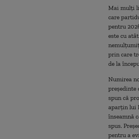
Mai mulți l
care partid
pentru 2026
este cu atâ
nemulțumiți
prin care tr
de la începu
Numirea noi
președinte d
spun că pro
aparțin lui
înseamnă că
spus. Preșe
pentru a ev