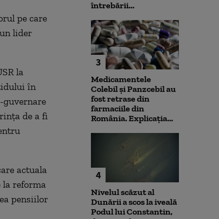
întrebării...
orul pe care
un lider
3
USR la
Medicamentele
idului în
Colebil și Panzcebil au
fost retrase din
ti-guvernare
farmaciile din
ința de a fi
România. Explicația...
entru
are actuala
4
 la reforma
Nivelul scăzut al
ea pensiilor
Dunării a scos la iveală
Podul lui Constantin,