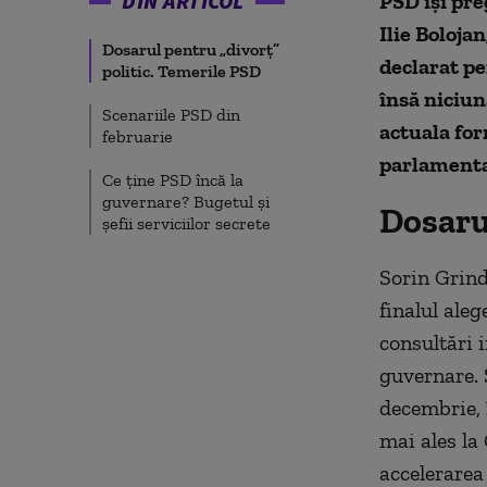
DIN ARTICOL
PSD își pre
Ilie Boloja
Dosarul pentru „divorț”
declarat pe
politic. Temerile PSD
însă niciun
Scenariile PSD din
actuala fo
februarie
parlamenta
Ce ține PSD încă la
guvernare? Bugetul și
Dosarul
șefii serviciilor secrete
Sorin Grind
finalul aleg
consultări 
guvernare. 
decembrie, 
mai ales la 
accelerarea 