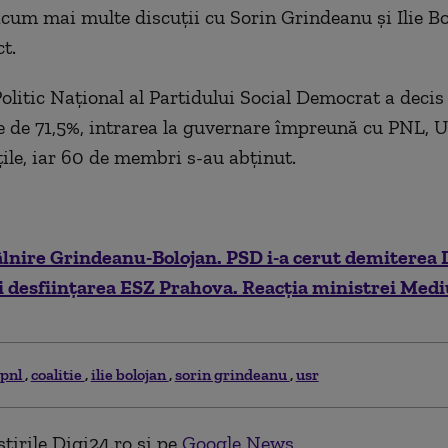
cum mai multe discuții cu Sorin Grindeanu și Ilie Bo
t.
olitic Național al Partidului Social Democrat a decis 
e de 71,5%, intrarea la guvernare împreună cu PNL,
țile, iar 60 de membri s-au abținut.
lnire Grindeanu-Bolojan. PSD i-a cerut demiterea 
i desființarea ESZ Prahova. Reacția ministrei Medi
pnl
coalitie
ilie bolojan
sorin grindeanu
usr
tirile Digi24.ro și pe
Google News