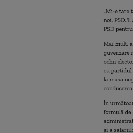
„Mi-e tare t
noi, PSD, î
PSD pentru
Mai mult, al
guvernare n
ochii elect
cu partidul
la masa neg
conducerea 
În următoar
formulă de 
administrati
și a salariil