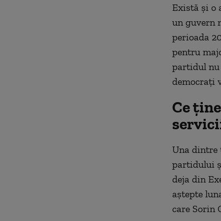
Există și o 
un guvern m
perioada 20
pentru majo
partidul nu
democrați v
Ce ține
servici
Una dintre 
partidului ș
deja din Ex
aștepte lun
care Sorin 