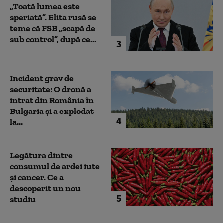
„Toată lumea este
speriată”. Elita rusă se
teme că FSB „scapă de
sub control”, după ce...
3
Incident grav de
securitate: O dronă a
intrat din România în
Bulgaria şi a explodat
4
la...
Legătura dintre
consumul de ardei iute
și cancer. Ce a
descoperit un nou
5
studiu