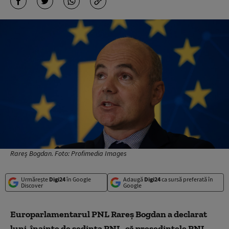
Rareș Bogdan. Foto: Profimedia Images
Urmărește
Digi24
în Google
Adaugă
Digi24
ca sursă preferată în
Discover
Google
Europarlamentarul PNL Rareş Bogdan a declarat
luni, înainte de şedinţa PNL, că preşedintele PNL