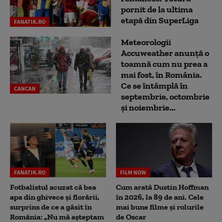
pornit de la ultima
etapă din SuperLiga
FANATIK.RO
Meteorologii
Accuweather anunță o
toamnă cum nu prea a
mai fost, în România.
Ce se întâmplă în
CANCAN
septembrie, octombrie
și noiembrie...
FANATIK.RO
FILM NOW
Fotbalistul acuzat că bea
Cum arată Dustin Hoffman
apa din ghivece și florării,
în 2026, la 89 de ani. Cele
surprins de ce a găsit în
mai bune filme și rolurile
România: „Nu mă așteptam
de Oscar