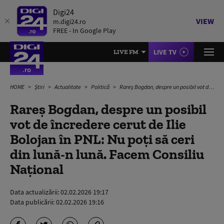
Digi24
VIEW
m.digi24.ro
FREE - In Google Play
LIVE TV
LIVE FM
HOME
Știri
Actualitate
Politică
Rareș Bogdan, despre un posibil vot de încredere cerut de Ilie Bolojan în PNL: Nu poți să ceri din lună-n lună. Facem Consiliu Național
Rareș Bogdan, despre un posibil
vot de încredere cerut de Ilie
Bolojan în PNL: Nu poți să ceri
din lună-n lună. Facem Consiliu
Național
Data actualizării:
02.02.2026 19:17
Data publicării:
02.02.2026 19:16