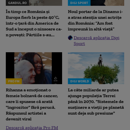
GANDUL.RO
DIGI SPORT
În timp ce România și
Noul portar de la Dinamo i-
Europa fierb la peste 40°C,
a atras atenția unei actrițe
într-o țară din America de
din România: ”Am fost
Sud a început o ninsoare ca-
împreună în altă viață”
n povești: Pârtiile s-au...
Descarcă aplicația Digi
Sport
PRO FM
DIGI WORLD
Rihanna a emoționat o
La câte miliarde ar putea
femeie bolnavă de cancer,
ajunge populația Terrei
care îi spusese că arată
până în 2070. "Sistemele de
"îngrozitor" fără perucă.
susținere a vieții pe planetă
Răspunsul artistei a
sunt deja sub presiune"
devenit viral
Descarcă aplicația Pro FM