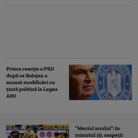
PSD îi cere lui Bolojan
să susțină la Bruxelles
repornirea centralelor
pe cărbune: „României
nu i se poate cere să
rămână în beznă”
Prima reacție a PSD
după ce Bolojan a
acuzat modificări cu
țintă politică la Legea
ANI
”Meciul anului”: în
minutul 10, oaspeții