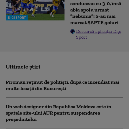
conduceau cu 3-0, însă
abia apoi a urmat
”nebunia”! S-au mai
DIGI SPORT
marcat ȘAPTE goluri
Descarcă aplicația Digi
Sport
Ultimele știri
Piroman reţinut de poliţişti, după ce incendiat mai
multe locaţii din București
Un web designer din Republica Moldova este în
spatele site-ului AUR pentru suspendarea
președintelui