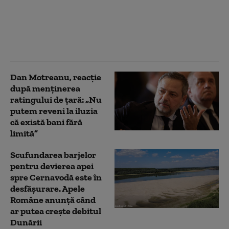
cramponează de
funcție. Va pleca atunci
când va fi învestit un
guvern”. Pe cine vede
drept premier
Dan Motreanu, reacție
după menținerea
ratingului de țară: „Nu
putem reveni la iluzia
că există bani fără
limită”
Scufundarea barjelor
pentru devierea apei
spre Cernavodă este în
desfășurare. Apele
Române anunță când
ar putea crește debitul
Dunării