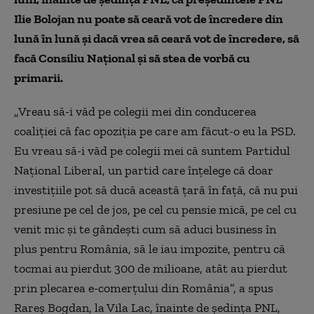
Ilie Bolojan nu poate să ceară vot de încredere din
lună în lună şi dacă vrea să ceară vot de încredere, să
facă Consiliu Naţional şi să stea de vorbă cu
primarii.
„Vreau să-i văd pe colegii mei din conducerea
coaliţiei că fac opoziţia pe care am făcut-o eu la PSD.
Eu vreau să-i văd pe colegii mei că suntem Partidul
Naţional Liberal, un partid care înţelege că doar
investiţiile pot să ducă această ţară în faţă, că nu pui
presiune pe cel de jos, pe cel cu pensie mică, pe cel cu
venit mic şi te gândeşti cum să aduci business în
plus pentru România, să le iau impozite, pentru că
tocmai au pierdut 300 de milioane, atât au pierdut
prin plecarea e-comerţului din România”, a spus
Rareş Bogdan, la Vila Lac, înainte de şedinţa PNL,