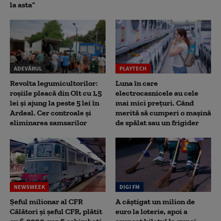
la asta”
ADEVĂRUL
PLAYTECH
Revolta legumicultorilor:
Luna în care
roșiile pleacă din Olt cu 1,5
electrocasnicele au cele
lei și ajung la peste 5 lei în
mai mici prețuri. Când
Ardeal. Cer controale și
merită să cumperi o mașină
eliminarea samsarilor
de spălat sau un frigider
NEWSWEEK
DIGI FM
Șeful milionar al CFR
A câștigat un milion de
Călători și șeful CFR, plătit
euro la loterie, apoi a