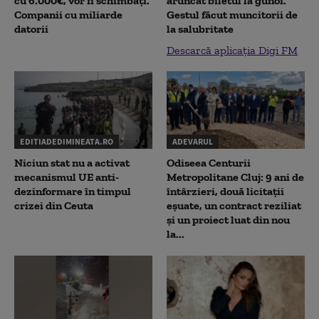
cu 6.000€, vor fi schimbați.
aruncat biletul la gunoi.
Companii cu miliarde
Gestul făcut muncitorii de
datorii
la salubritate
Descarcă aplicația Digi FM
EDITIADEDIMINEATA.RO
ADEVARUL
Niciun stat nu a activat
Odiseea Centurii
mecanismul UE anti-
Metropolitane Cluj: 9 ani de
dezinformare în timpul
întârzieri, două licitații
crizei din Ceuta
eșuate, un contract reziliat
și un proiect luat din nou
la...