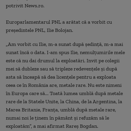
potrivit News.ro.
Europarlamentarul PNL a arătat că a vorbit cu
preşedintele PNL, Ilie Bolojan.
„Am vorbit cu Ilie, m-a sunat după şedinţă, m-a mai
sunat încă o data. I-am spus Ilie, nemulţumirile mele
este că nu dai drumul la exploatări. Invit pe colegii
mei să dubleze sau să tripleze redevenţele şi după
asta să înceapă să dea licenţele pentru a exploata
ceea ce în România are, metale rare. Nu este nimeni
în Europa care să... Toată lumea umblă după metale
rare de la Statele Unite, la China, de la Argentina, la
Marea Britanie, Franţa, umblă după metale rare,
numai noi le ţinem în pământ şi refuzăm să le
exploatăm”, a mai afirmat Rareş Bogdan.