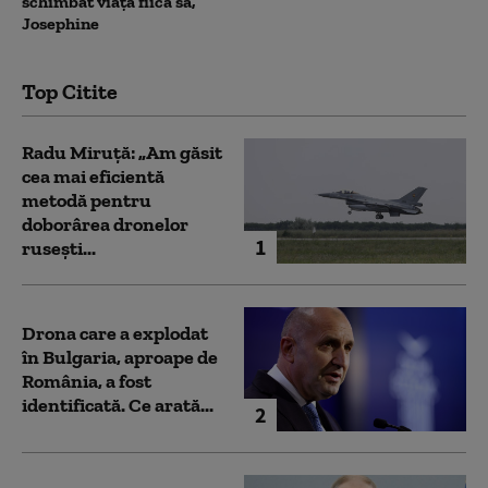
schimbat viața fiica sa,
Josephine
Top Citite
Radu Miruță: „Am găsit
cea mai eficientă
metodă pentru
doborârea dronelor
1
rusești...
Drona care a explodat
în Bulgaria, aproape de
România, a fost
identificată. Ce arată...
2