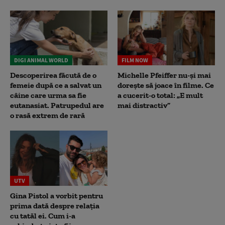
DIGI ANIMAL WORLD
FILM NOW
Descoperirea făcută de o
Michelle Pfeiffer nu-și mai
femeie după ce a salvat un
dorește să joace în filme. Ce
câine care urma sa fie
a cucerit-o total: „E mult
eutanasiat. Patrupedul are
mai distractiv”
o rasă extrem de rară
UTV
Gina Pistol a vorbit pentru
prima dată despre relația
cu tatăl ei. Cum i-a