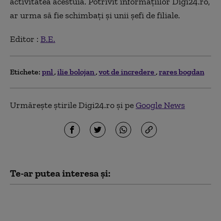
activitatea acestuia. Potrivit informațiilor Digi24.ro,
ar urma să fie schimbați și unii șefi de filiale.
Editor :
B.E.
Etichete:
pnl
ilie bolojan
vot de incredere
rares bogdan
Urmărește știrile Digi24.ro și pe
Google News
Te-ar putea interesa și:
Crin Antonescu:
„Bolojan nu se