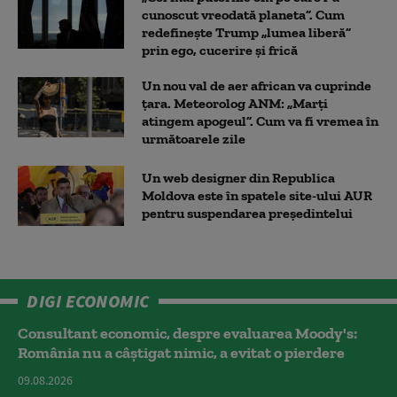
cunoscut vreodată planeta”. Cum
redefinește Trump „lumea liberă”
prin ego, cucerire și frică
Un nou val de aer african va cuprinde
țara. Meteorolog ANM: „Marți
atingem apogeul”. Cum va fi vremea în
următoarele zile
Un web designer din Republica
Moldova este în spatele site-ului AUR
pentru suspendarea președintelui
DIGI ECONOMIC
Consultant economic, despre evaluarea Moody's:
România nu a câştigat nimic, a evitat o pierdere
09.08.2026