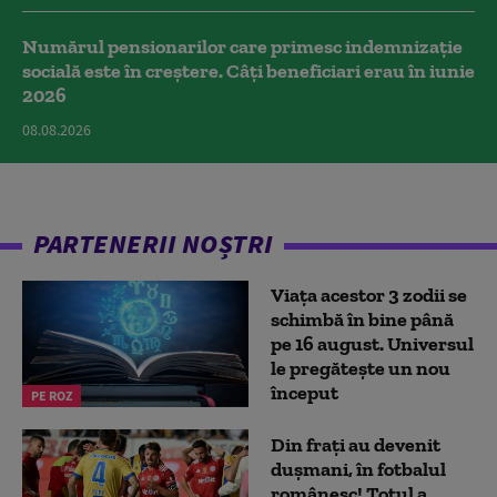
Numărul pensionarilor care primesc indemnizaţie
socială este în creștere. Câți beneficiari erau în iunie
2026
08.08.2026
PARTENERII NOȘTRI
Viața acestor 3 zodii se
schimbă în bine până
pe 16 august. Universul
le pregătește un nou
început
PE ROZ
Din frați au devenit
dușmani, în fotbalul
românesc! Totul a