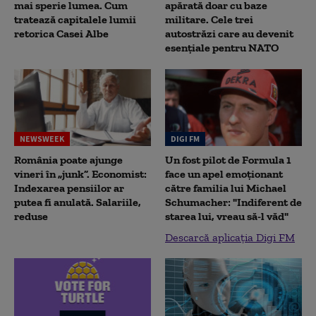
mai sperie lumea. Cum
apărată doar cu baze
tratează capitalele lumii
militare. Cele trei
retorica Casei Albe
autostrăzi care au devenit
esențiale pentru NATO
NEWSWEEK
DIGI FM
România poate ajunge
Un fost pilot de Formula 1
vineri în „junk”. Economist:
face un apel emoționant
Indexarea pensiilor ar
către familia lui Michael
putea fi anulată. Salariile,
Schumacher: "Indiferent de
reduse
starea lui, vreau să-l văd"
Descarcă aplicația Digi FM