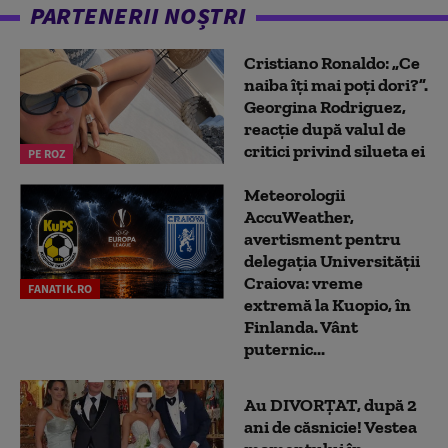
PARTENERII NOȘTRI
Cristiano Ronaldo: „Ce
naiba îți mai poți dori?”.
Georgina Rodriguez,
reacție după valul de
critici privind silueta ei
PE ROZ
Meteorologii
AccuWeather,
avertisment pentru
delegația Universității
Craiova: vreme
FANATIK.RO
extremă la Kuopio, în
Finlanda. Vânt
puternic...
Au DIVORȚAT, după 2
ani de căsnicie! Vestea