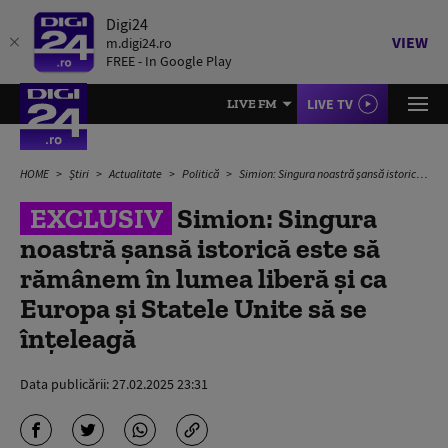
Digi24
VIEW
m.digi24.ro
FREE - In Google Play
LIVE TV
LIVE FM
HOME
Știri
Actualitate
Politică
Simion: Singura noastră șansă istorică este să rămânem în lumea liberă și ca Europa și Statele Unite să se înțeleagă
EXCLUSIV
Simion: Singura
noastră șansă istorică este să
rămânem în lumea liberă și ca
Europa și Statele Unite să se
înțeleagă
Data publicării:
27.02.2025 23:31