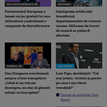
EDITIADEDIMINEATA.RO
ADEVARUL
Parlamentul European a
Inteligența artificială
lansat un joc gratuit în care
transformă
utilizatorii controlează o
departamentele de resurse
campanie de dezinformare
umane. Milioane de locuri
de muncă ar putea fi
afectate
GANDUL.RO
DIGI SPORT
Dan Dungaciu avertizează
Luis Figo, dezlănțuit: "Cel
asupra crizei energetice:
mai josnic, viclean și parșiv
„Când ai un vulcan
pe care l-am văzut
deasupra, nu stai să găsești
vreodată!"
soluții cu leucoplast”
Descarcă aplicația Digi
Sport