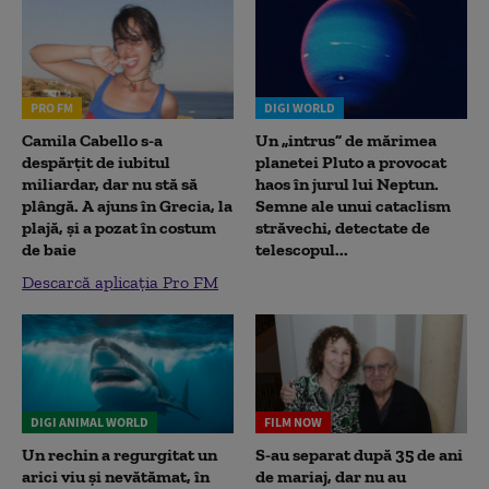
PRO FM
DIGI WORLD
Camila Cabello s-a
Un „intrus” de mărimea
despărțit de iubitul
planetei Pluto a provocat
miliardar, dar nu stă să
haos în jurul lui Neptun.
plângă. A ajuns în Grecia, la
Semne ale unui cataclism
plajă, și a pozat în costum
străvechi, detectate de
de baie
telescopul...
Descarcă aplicația Pro FM
DIGI ANIMAL WORLD
FILM NOW
Un rechin a regurgitat un
S-au separat după 35 de ani
arici viu și nevătămat, în
de mariaj, dar nu au