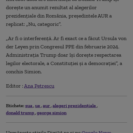
dorește un anumit rezultat al alegerilor
prezidențiale din România, președintele AUR a
replicat: „Nu, categoric”.
„Ar fi o interferență. Ar fi exact ce a făcut Ursula von
der Leyen prin Congresul PPE din februarie 2024.
Administrația Trump doar își dorește respectarea
legilor electorale, a Constituției și a democrației”, a
conchis Simion.
Editor :
Ana Petrescu
Etichete:
sua
ue
aur
alegeri prezidențiale
donald trump
george simion
Urmărește știrile Digi24.ro și pe
Google News