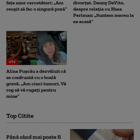
fața unor cercetători: „Am
divorțat. Danny DeVito,
reușit să fac o singură poză”
despre relația cu Rhea
Perlman: „Suntem mereu la
ea acasă”
UTV
Alina Pușcău a dezvăluit că
se confruntă cu o boală
gravă. „Am cinci tumori. Vă
rog să vă rugați pentru
mine”
Top Citite
Până când mai poate fi