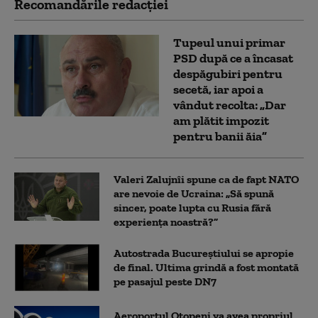
Recomandările redacţiei
Tupeul unui primar
PSD după ce a încasat
despăgubiri pentru
secetă, iar apoi a
vândut recolta: „Dar
am plătit impozit
pentru banii ăia”
Valeri Zalujnîi spune ca de fapt NATO
are nevoie de Ucraina: „Să spună
sincer, poate lupta cu Rusia fără
experiența noastră?”
Autostrada Bucureștiului se apropie
de final. Ultima grindă a fost montată
pe pasajul peste DN7
Aeroportul Otopeni va avea propriul