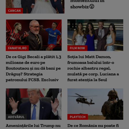
momentului în
showbiz😮
CANCAN
FANATIK.RO
FILM NOW
De ce Gigi Becali a plătit 1,3
Soția lui Matt Damon,
milioane de euro pe
frumoasa balului într-o
Boutoutaou și nu dă bani pe
rochie albastru regal,
Drăguș? Strategia
mulată pe corp. Luciana a
patronului FCSB. Exclusiv
furat atenția la Seul
ADEVĂRUL
PLAYTECH
Amenințările lui Trump nu
De ce România nu poate fi