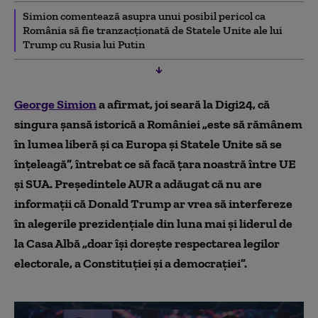
Simion comentează asupra unui posibil pericol ca
România să fie tranzacționată de Statele Unite ale lui
Trump cu Rusia lui Putin
George Simion
a afirmat, joi seară la Digi24, că
singura șansă istorică a României „este să rămânem
în lumea liberă și ca Europa și Statele Unite să se
înțeleagă”, întrebat ce să facă țara noastră între UE
și SUA. Președintele AUR a adăugat că nu are
informații că Donald Trump ar vrea să interfereze
în alegerile prezidențiale din luna mai și liderul de
la Casa Albă „doar își dorește respectarea legilor
electorale, a Constituției și a democrației”.