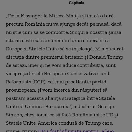
Capitala
„De la Kissinger la Mircea Malița știm că o țară
precum România nu va ajunge decât pe masă, dacă
nu știe cum să se comporte. Singura noastră șansă
istorică este să rămânem în lumea liberă și ca
Europa și Statele Unite să se înțeleagă. M-a bucurat
discuția dintre premierul britanic și Donald Trump
de astăzi. Sper și ne vom aduce contribuția, sunt
vicepreședintele European Conservatives and
Reformists (ECR), cel mai proatlantic partid
proeuropean, și vom încerca din răsputeri să
păstrăm această alianță strategică între Statele
Unite și Uniunea Europeană”, a declarat George
Simion, chestionat ce să facă România între UE și
Statele Unite, America condusă de Trump care,
spune Trump
UE a fost înființată pentru „a le-o