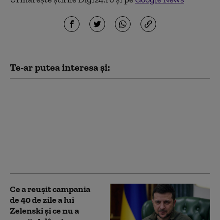
Te-ar putea interesa și:
Trump şi Hegseth s-au
confruntat la Camp
David pe tema
epuizării stocurilor de
rachete ale Statelor
Unite (Washington
Post)
Ce a reușit campania
de 40 de zile a lui
Zelenski și ce nu a