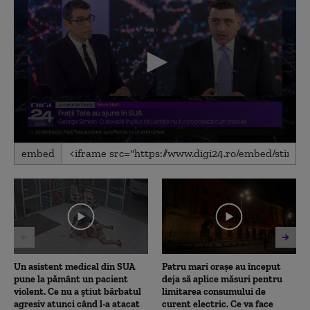
0
embed
seconds
of
3
minutes,
17
seconds
Un asistent medical din SUA
Patru mari orașe au început
pune la pământ un pacient
deja să aplice măsuri pentru
violent. Ce nu a știut bărbatul
limitarea consumului de
agresiv atunci când l-a atacat
curent electric. Ce va face