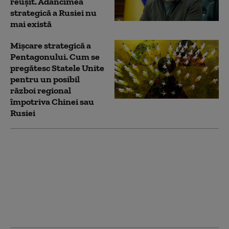
reușit. Adâncimea
strategică a Rusiei nu
mai există
Mișcare strategică a
Pentagonului. Cum se
pregătesc Statele Unite
pentru un posibil
război regional
împotriva Chinei sau
Rusiei
„Consiliul pentru Pace”
al lui Trump a elaborat
un plan pentru Fâșia
Gaza, dar
bombardamentele
israeliene s-au
intensificat