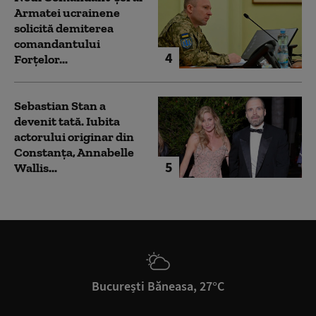
Armatei ucrainene
solicită demiterea
comandantului
4
Forțelor...
Sebastian Stan a
devenit tată. Iubita
actorului originar din
Constanța, Annabelle
5
Wallis...
București Băneasa, 27°C