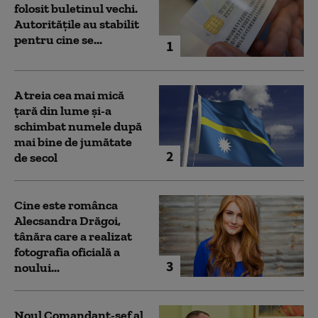
folosit buletinul vechi.
Autoritățile au stabilit
pentru cine se...
1
A treia cea mai mică
țară din lume și-a
schimbat numele după
mai bine de jumătate
2
de secol
Cine este românca
Alecsandra Drăgoi,
tânăra care a realizat
fotografia oficială a
3
noului...
Noul Comandant-șef al