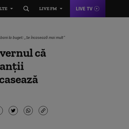
LIVE TV
LTE
LIVE FM
 bani la buget: „Se încasează mai mult”
vernul că
anții
ncasează