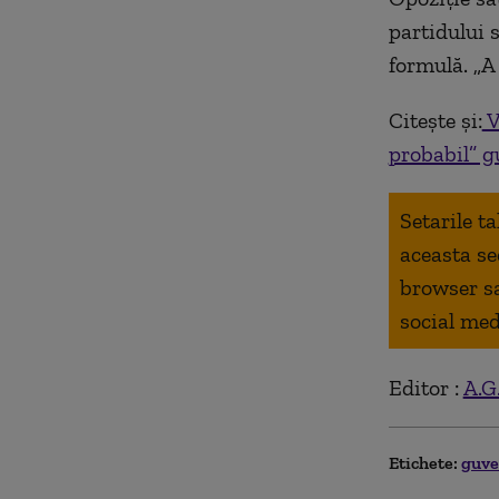
partidului 
formulă. „A 
Citește și:
V
probabil” g
Setarile t
aceasta se
browser s
social med
Editor :
A.G
Etichete:
guv