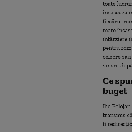
toate lucrur
încasează m
fiecărui rom
mare încasa
întârziere 
pentru româ
celebre sau
vineri, dup
Ce spun
buget
Ilie Bolojan
transmis că
fi redirecți