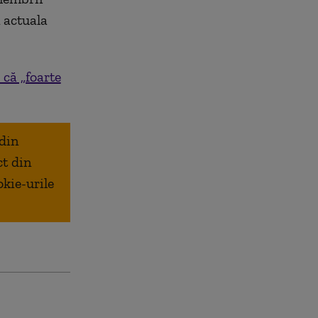
 actuala
că „foarte
 din
ct din
okie-urile