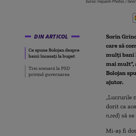
Sursa: Inquam Photos / Geor
DIN ARTICOL
Sorin Grind
care să com
Ce spune Bolojan despre
mulți bani 
banii încasați la buget
mai mult”, 
Trei scenarii la PSD
Bolojan sp
privind guvernarea
ajutor.
„Lucrurile 
dorit ca ac
n.red
) să s
Mi-aş fi dor