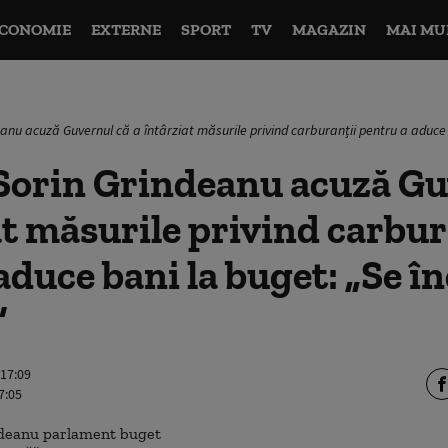
CONOMIE
EXTERNE
SPORT
TV
MAGAZIN
MAI MU
eanu acuză Guvernul că a întârziat măsurile privind carburanții pentru a aduce
Sorin Grindeanu acuză Gu
at măsurile privind carbur
aduce bani la buget: „Se î
”
 17:09
7:05