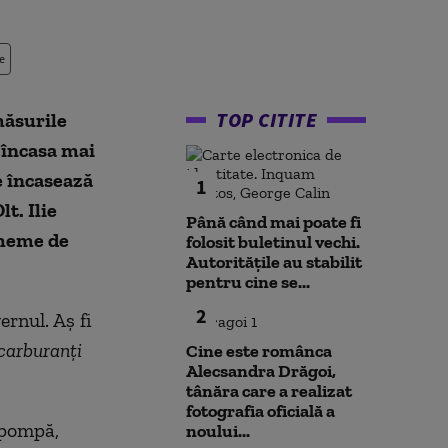
e
TOP CITITE
măsurile
 încasa mai
e încasează
1
t. Ilie
Până când mai poate fi
cheme de
folosit buletinul vechi.
Autoritățile au stabilit
pentru cine se...
2
ernul. Aş fi
 carburanți
Cine este românca
Alecsandra Drăgoi,
tânăra care a realizat
fotografia oficială a
a pompă,
noului...