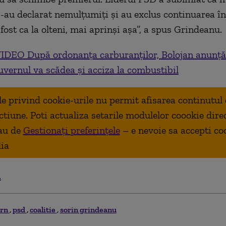
s-au declarat nemulțumiți și au exclus continuarea în
fost ca la olteni, mai aprinși așa”, a spus Grindeanu.
IDEO După ordonanța carburanților, Bolojan anunță 
uvernul va scădea și acciza la combustibil
ale privind cookie-urile nu permit afisarea continutul
ctiune. Poti actualiza setarile modulelor coookie dire
au de
Gestionați preferințele
– e nevoie sa accepti co
ia
.
ern
psd
coalitie
sorin grindeanu