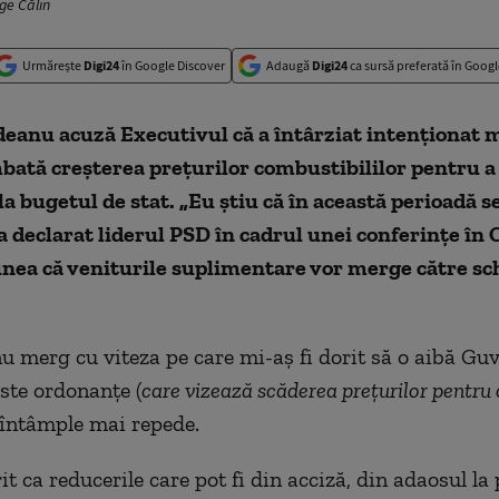
ge Călin
Urmărește
Digi24
în Google Discover
Adaugă
Digi24
ca sursă preferată în Googl
eanu acuză Executivul că a întârziat intenționat 
bată creșterea prețurilor combustibililor pentru a
la bugetul de stat. „Eu știu că în această perioadă s
a declarat liderul PSD în cadrul unei conferințe în Ol
unea că veniturile suplimentare vor merge către s
nu merg cu viteza pe care mi-aş fi dorit să o aibă Guv
este ordonanţe (
care vizează scăderea prețurilor pentru
e întâmple mai repede.
it ca reducerile care pot fi din acciză, din adaosul l