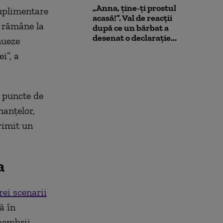
„Anna, ţine-ţi prostul
suplimentare
acasă!”. Val de reacții
r rămâne la
după ce un bărbat a
desenat o declarație...
nueze
i”, a
t puncte de
nanțelor,
rimit un
a
rei scenarii
ă în
membrii