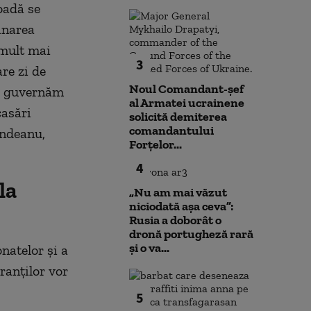
ioadă se
inarea
 mult mai
3
re zi de
Noul Comandant-șef
să guvernăm
al Armatei ucrainene
casări
solicită demiterea
comandantului
indeanu,
Forțelor...
4
la
„Nu am mai văzut
niciodată așa ceva”:
Rusia a doborât o
dronă portugheză rară
și o va...
natelor și a
ranților vor
5