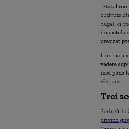
„Statul rom
obținute di
buget, ci v
impactul cr
precizat pr
În urma acu
vedere supl
însă până l
răspuns.
Trei s
Sorin Grin
privind guv
Opoziție sa