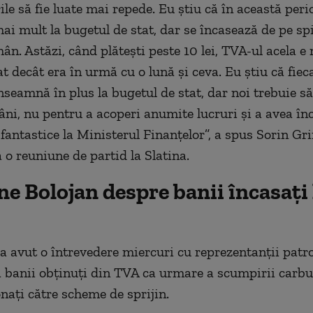
ile să fie luate mai repede. Eu ştiu că în această per
ai mult la bugetul de stat, dar se încasează de pe sp
ân. Astăzi, când plăteşti peste 10 lei, TVA-ul acela e
t decât era în urmă cu o lună şi ceva. Eu ştiu că fieca
înseamnă în plus la bugetul de stat, dar noi trebuie 
ni, nu pentru a acoperi anumite lucruri şi a avea în
 fantastice la Ministerul Finanţelor”, a spus Sorin Gr
ă o reuniune de partid la Slatina.
e Bolojan despre banii încasați 
 a avut o întrevedere miercuri cu reprezentanții patro
 banii obținuți din TVA ca urmare a scumpirii carbu
onați către scheme de sprijin.