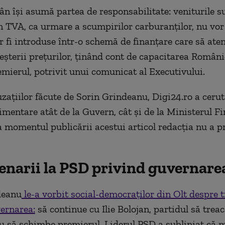
ân își asumă partea de responsabilitate: veniturile 
n TVA, ca urmare a scumpirilor carburanților, nu vo
or fi introduse într-o schemă de finanțare care să ate
eșterii prețurilor, ținând cont de capacitarea Românie
emierul, potrivit unui comunicat al Executivului.
zațiilor făcute de Sorin Grindeanu, Digi24.ro a ceru
imentare atât de la Guvern, cât și de la Ministerul Fi
a momentul publicării acestui articol redacția nu a p
cenarii la PSD privind guvernare
deanu
le-a vorbit social-democraților din Olt despre t
ernarea:
să continue cu Ilie Bolojan, partidul să treac
u să schimbe premierul. Liderul PSD a subliniat că 