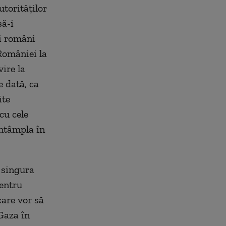
torităților
să-i
ii români
 României la
ire la
e dată, ca
ite
 cu cele
întâmpla în
 singura
pentru
care vor să
 Gaza în