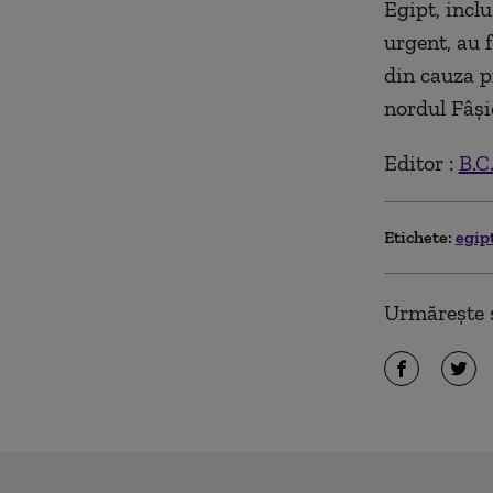
Egipt, incl
urgent, au 
din cauza p
nordul Fâşi
Editor :
B.C
Etichete:
egip
Urmărește ș