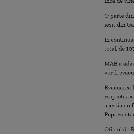
încă de vin
O parte dint
ieșit din Ga
În continua
total, de 10
MAE a adău
vor fi evac
Evacuarea l
respectarea
aceştia au f
Reprezentar
Oficiul de 