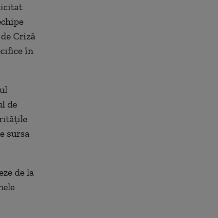
icitat
echipe
 de Criză
cifice în
ul
ul de
ităţile
ne sursa
eze de la
nele