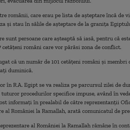
eri, evacuarea din mijlocul războiului.
re românii, care erau pe lista de așteptare încă de vi
za și stau în sălile de așteptare de la granița Egiptulu
re sunt persoane care așteaptă să iasă, pentru că este
7 cetățeni români care vor părăsi zona de conflict.
gat că un număr de 101 cetăţeni români şi membri d
uaţi duminică.
or în R.A. Egipt se va realiza pe parcursul zilei de d
 tuturor procedurilor specifice impuse, având în ved
ost informaţi în prealabil de către reprezentanţii Ofi
e al României la Ramallah, arată comunicatul de pr
Reprezentare al României la Ramallah rămâne în cont