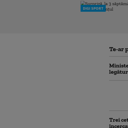
DIGI SPORT
Te-ar p
Ministe
legătur
O pensi
lei din 
drept „
Trei ce
încerca