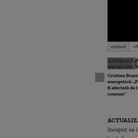
0
embed
seconds
of
0
seconds
Volu
90%
Cristian Bușoi
energetică: „P
fi afectată de 
consum”
ACTUALIZ
început sa 