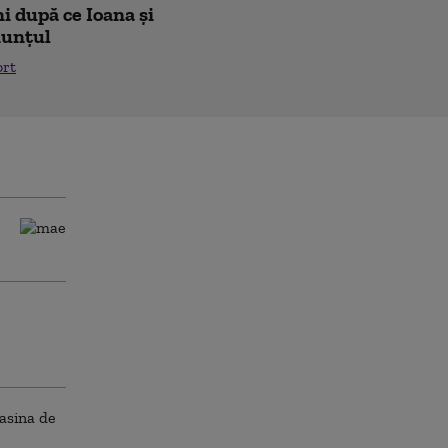
i după ce Ioana și
nunțul
ort