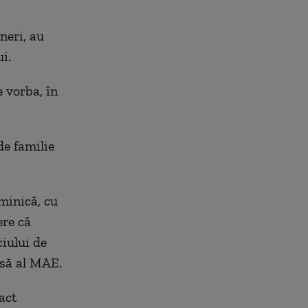
neri, au
i.
 vorba, în
e familie
uminică, cu
ere că
ciului de
esă al MAE.
act