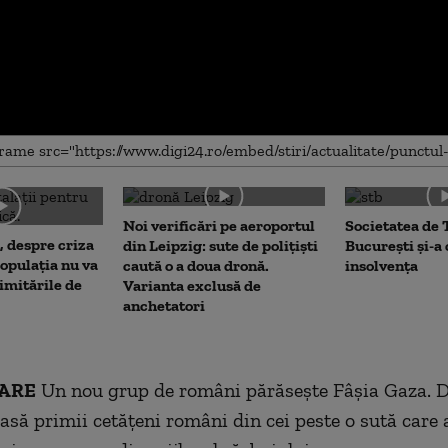
me
Noi verificări pe aeroportul
Societatea de 
, despre criza
din Leipzig: sute de polițiști
București și-a
opulația nu va
caută o a doua dronă.
insolvența
limitările de
Varianta exclusă de
anchetatori
ARE
Un nou grup de români părăsește Fâșia Gaza. 
iasă primii cetățeni români din cei peste o sută care 