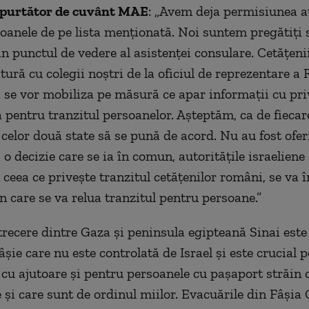
, purtător de cuvânt MAE
: „Avem deja permisiunea au
oanele de pe lista menționată. Noi suntem pregătiți 
in punctul de vedere al asistenței consulare. Cetățen
tură cu colegii noștri de la oficiul de reprezentare a
 se vor mobiliza pe măsură ce apar informații cu priv
 pentru tranzitul persoanelor. Așteptăm, ca de fiecar
 celor două state să se pună de acord. Nu au fost ofer
E o decizie care se ia în comun, autoritățile israeliene
 ceea ce privește tranzitul cetățenilor români, se va 
 care se va relua tranzitul pentru persoane.”
trecere dintre Gaza şi peninsula egipteană Sinai este
âşie care nu este controlată de Israel şi este crucial 
cu ajutoare şi pentru persoanele cu paşaport străin 
e şi care sunt de ordinul miilor. Evacuările din Fâşia