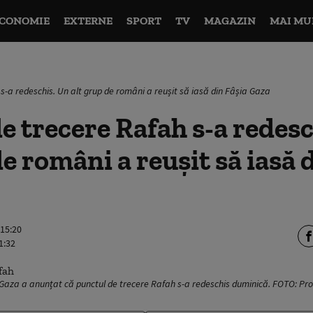
CONOMIE
EXTERNE
SPORT
TV
MAGAZIN
MAI MU
s-a redeschis. Un alt grup de români a reușit să iasă din Fâșia Gaza
e trecere Rafah s-a redesc
de români a reușit să iasă 
 15:20
1:32
 Gaza a anunțat că punctul de trecere Rafah s-a redeschis duminică. FOTO: P