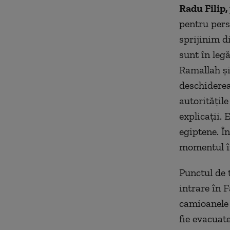
Radu Filip
pentru pers
sprijinim d
sunt în legă
Ramallah și
deschiderea
autoritățile
explicații. 
egiptene. În
momentul în
Punctul de 
intrare în F
camioanele 
fie evacuat