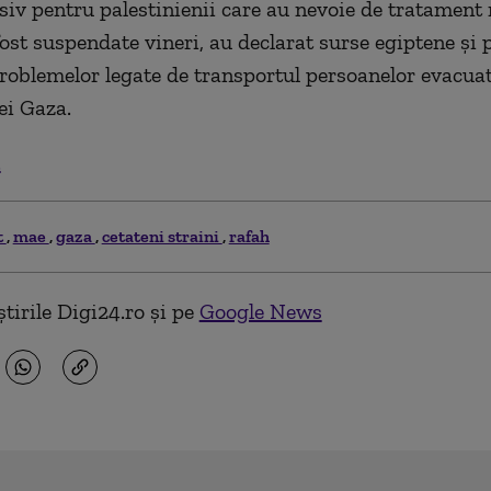
usiv pentru palestinienii care au nevoie de tratament
fost suspendate vineri, au declarat surse egiptene şi p
roblemelor legate de transportul persoanelor evacua
ei Gaza.
.
t
mae
gaza
cetateni straini
rafah
tirile Digi24.ro și pe
Google News