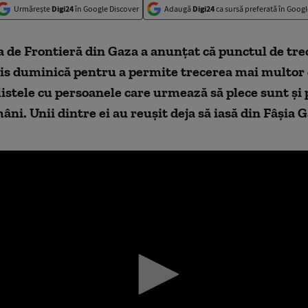
Urmărește
Digi24
în Google Discover
Adaugă
Digi24
ca sursă preferată în Googl
 de Frontieră din Gaza a anunțat că punctul de tre
his duminică pentru a permite trecerea mai multor 
 listele cu persoanele care urmează să plece sunt și 
âni. Unii dintre ei au reușit deja să iasă din Fâșia G