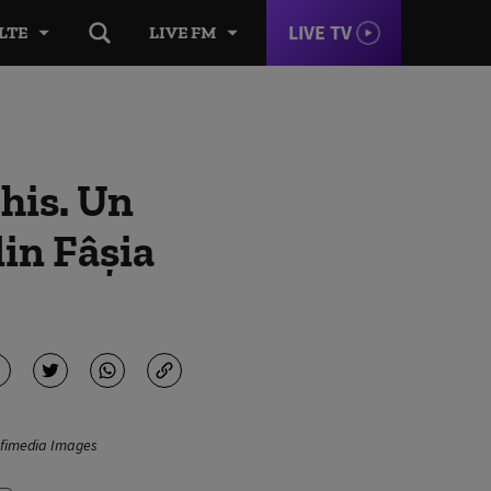
LIVE TV
LTE
LIVE FM
his. Un
din Fâșia
rofimedia Images