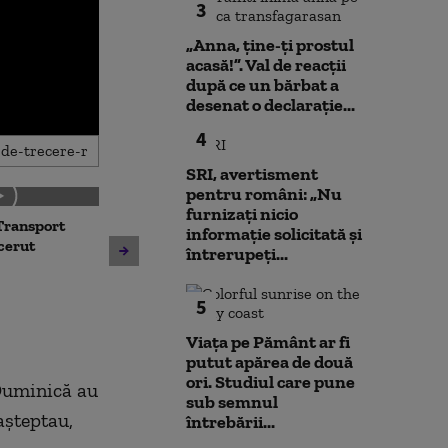
3
„Anna, ţine-ţi prostul
acasă!”. Val de reacții
după ce un bărbat a
desenat o declarație...
4
SRI, avertisment
pentru români: „Nu
furnizați nicio
Transport
Noua lege a int
informație solicitată și
Avertisment de la Bruxelles
 cerut
deschide calea
întrerupeți...
după scandalul centralelor
parteneriatul 
pe cărbune: „Blocarea
Nu poți impune
5
angajamentelor din PNRR
fără să oferi și
poate avea consecințe
Viața pe Pământ ar fi
financiare”
putut apărea de două
ori. Studiul care pune
Duminică au
sub semnul
așteptau,
întrebării...