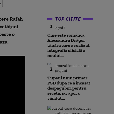
e
TOP CITITE
cere Rafah
1
cetățeni
peste o
Cine este românca
Alecsandra Drăgoi,
aza.
tânăra care a realizat
fotografia oficială a
noului...
2
Tupeul unui primar
PSD după ce a încasat
despăgubiri pentru
secetă, iar apoi a
vândut...