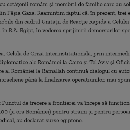
u cetăţenii români şi membrii de familie care au sol
in Fâşia Gaza. Reamintim faptul că, în prezent, trei 
obile din cadrul Unităţii de Reacţie Rapidă a Celulei
în R.A. Egipt, în vederea sprijinirii demersurilor spe
, Celula de Criză Interinstituţională, prin intermedi
diplomatice ale României la Cairo şi Tel Aviv şi Ofici
e al României la Ramallah continuă dialogul cu autor
 israeliene până la finalizarea operaţiunilor, mai spu
ă
Punctul de trecere a frontierei va începe să funcţion
9.00 (şi ora României) pentru străini şi pentru persoa
dical, au declarat surse egiptene.