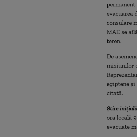
permanent c
evacuarea d
consulare m
MAE se află 
teren.
De asemenea
misiunilor 
Reprezentar
egiptene şi
citată.
Știre inițial
ora locală 
evacuate me