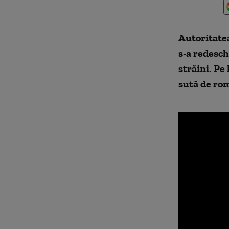
Autoritatea
s-a redesc
străini. Pe
sută de rom