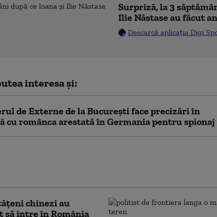
Surpriză, la 3 săptămân
Ilie Năstase au făcut a
Descarcă aplicația Digi Sp
utea interesa și:
rul de Externe de la București face precizări în
ă cu românca arestată în Germania pentru spionaj
onară a fost păcălită să scoată 50.000 de
cont. Cel care i-a luat banii se dădea
curier” al unei bănci
tăţeni chinezi au
t să intre în România