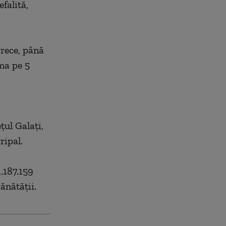
falită,
 rece, până
ma pe 5
ţul Galaţi,
ripal.
.187.159
Sănătăţii.