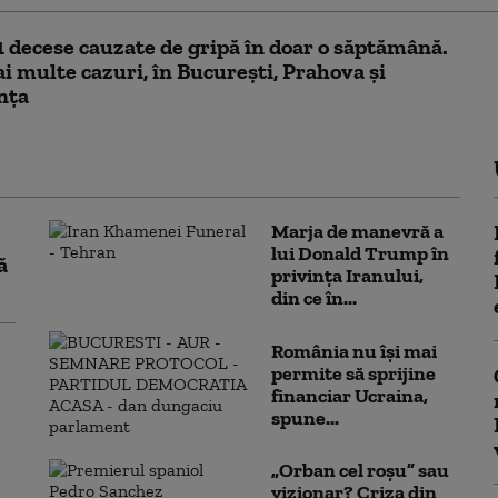
1 decese cauzate de gripă în doar o săptămână.
i multe cazuri, în București, Prahova și
nța
Marja de manevră a
lui Donald Trump în
ă
privința Iranului,
din ce în...
România nu își mai
permite să sprijine
financiar Ucraina,
spune...
„Orban cel roșu” sau
vizionar? Criza din