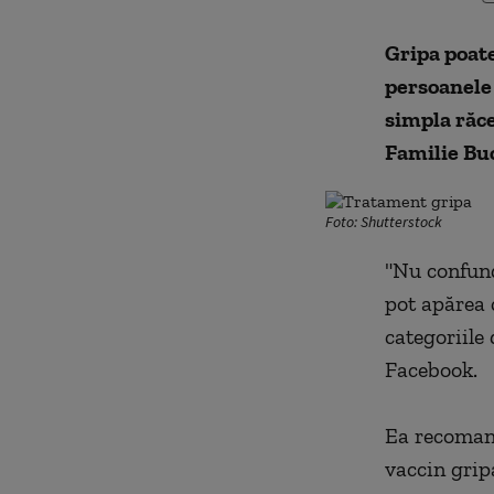
Gripa poate
persoanele 
simpla răce
Familie Buc
Foto: Shutterstock
"Nu confund
pot apărea c
categoriile 
Facebook.
Ea recomand
vaccin gripa