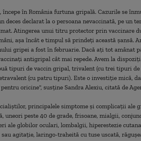
, începe în România furtuna gripală. Cazurile se înmu
n deces declarat la o persoana nevaccinată, pe un te
at. Atingerea unui titru protector prin vaccinare 
mâni, aşa încât e timpul să prindeţi această şansă. An
nului gripei a fost în februarie. Dacă aţi tot amânat 
vaccinaţi antigripal cât mai repede. Avem la dispoziţi
 tipuri de vaccin gripal, trivalent (cu trei tipuri de
tetravalent (cu patru tipuri). Este o investiţie mică, da
pentru oricine", susţine Sandra Alexiu, citată de Age
cialiştilor, principalele simptome şi complicaţii ale g
, uneori peste 40 de grade, frisoane, mialgii, conjunc
eri ale globilor oculari, lombalgii, hiperestezie cutana
sau agitaţie, laringo-traheită cu tuse uscată, răguşe