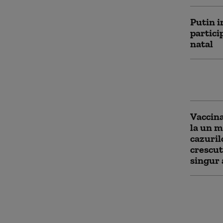
Putin i
partici
natal
De ce g
Descope
Vaccina
la un m
cazuril
crescut
singur
Cercetă
atacuri
„Calul 