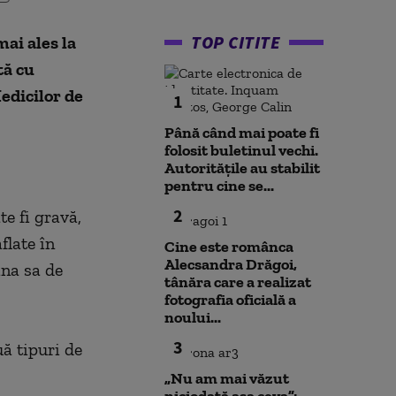
TOP CITITE
mai ales la
tă cu
edicilor de
1
Până când mai poate fi
folosit buletinul vechi.
Autoritățile au stabilit
pentru cine se...
2
e fi gravă,
flate în
Cine este românca
Alecsandra Drăgoi,
ina sa de
tânăra care a realizat
fotografia oficială a
noului...
3
ă tipuri de
„Nu am mai văzut