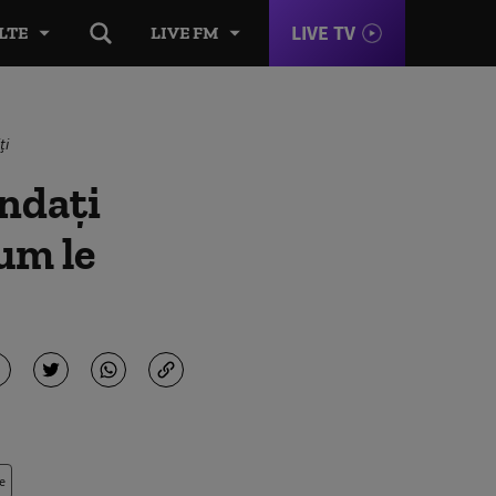
LIVE TV
LTE
LIVE FM
ți
ndaţi
um le
e