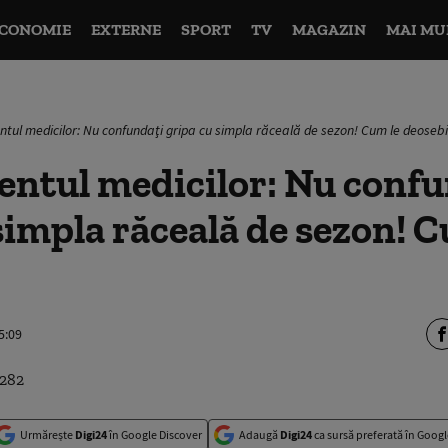
CONOMIE
EXTERNE
SPORT
TV
MAGAZIN
MAI MU
ntul medicilor: Nu confundaţi gripa cu simpla răceală de sezon! Cum le deosebi
entul medicilor: Nu confu
simpla răceală de sezon! C
5:09
Urmărește
Digi24
în Google Discover
Adaugă
Digi24
ca sursă preferată în Googl