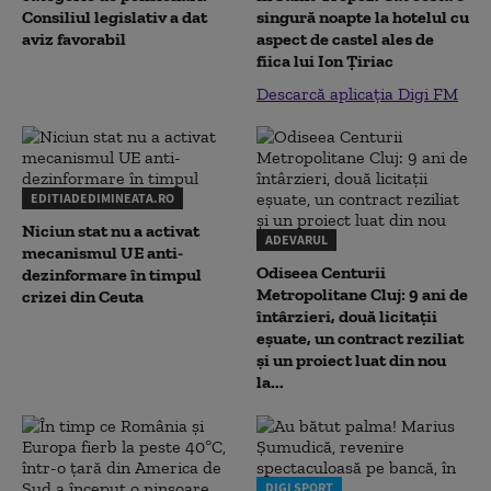
Consiliul legislativ a dat
singură noapte la hotelul cu
aviz favorabil
aspect de castel ales de
fiica lui Ion Țiriac
Descarcă aplicația Digi FM
EDITIADEDIMINEATA.RO
Niciun stat nu a activat
ADEVARUL
mecanismul UE anti-
Odiseea Centurii
dezinformare în timpul
Metropolitane Cluj: 9 ani de
crizei din Ceuta
întârzieri, două licitații
eșuate, un contract reziliat
și un proiect luat din nou
la...
DIGI SPORT