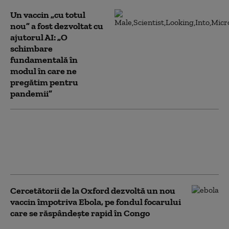
Un vaccin „cu totul
nou” a fost dezvoltat cu
ajutorul AI: „O
schimbare
fundamentală în
modul în care ne
pregătim pentru
pandemii”
OMS a identificat tratamente şi
vaccinuri experimentale împotriva
virusului Ebola. Urmează teste în
cadrul unor studii clinice
Cercetătorii de la Oxford dezvoltă un nou
vaccin împotriva Ebola, pe fondul focarului
care se răspândește rapid în Congo