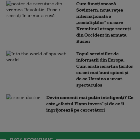
Cum funcționează
Sovintern, noua rețea
internațională a
„socialiștilor” cu care
Kremlinul atrage recruți
din Occident în armata
Rusiei
Topul serviciilor de
informații din Europa.
Cum arată ierarhia țărilor
cu cei mai buni spioni și
de ce Ucraina a urcat
spectaculos
Devin oamenii mai puțin inteligenți? Ce
este „efectul Flynn invers” și de ce îi
îngrijorează pe cercetători
DIGI ECONOMIC