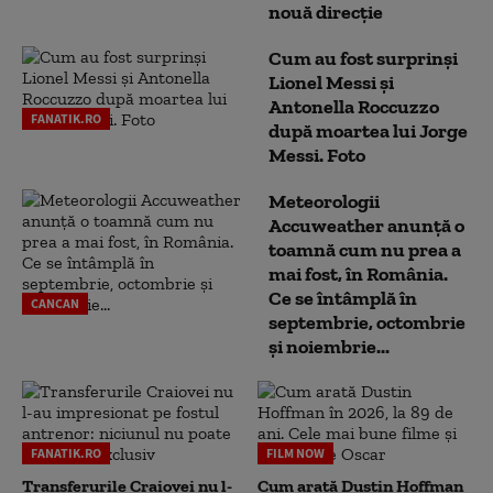
nouă direcție
Cum au fost surprinși
Lionel Messi și
Antonella Roccuzzo
FANATIK.RO
după moartea lui Jorge
Messi. Foto
Meteorologii
Accuweather anunță o
toamnă cum nu prea a
mai fost, în România.
Ce se întâmplă în
CANCAN
septembrie, octombrie
și noiembrie...
FANATIK.RO
FILM NOW
Transferurile Craiovei nu l-
Cum arată Dustin Hoffman