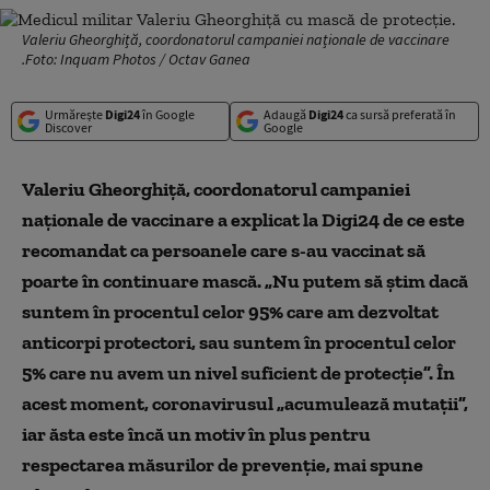
Valeriu Gheorghiță, coordonatorul campaniei naționale de vaccinare
.Foto: Inquam Photos / Octav Ganea
Urmărește
Digi24
în Google
Adaugă
Digi24
ca sursă preferată în
Discover
Google
Valeriu Gheorghiță, coordonatorul campaniei
naționale de vaccinare a explicat la Digi24 de ce este
recomandat ca persoanele care s-au vaccinat să
poarte în continuare mască. „Nu putem să știm dacă
suntem în procentul celor 95% care am dezvoltat
anticorpi protectori, sau suntem în procentul celor
5% care nu avem un nivel suficient de protecție”. În
acest moment, coronavirusul „acumulează mutații”,
iar ăsta este încă un motiv în plus pentru
respectarea măsurilor de prevenție, mai spune