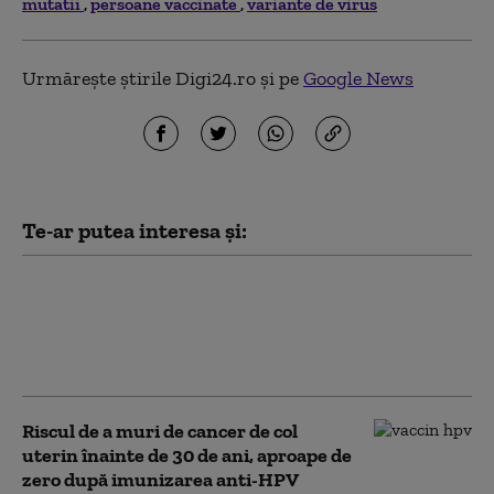
mutatii
persoane vaccinate
variante de virus
Urmărește știrile Digi24.ro și pe
Google News
Te-ar putea interesa și:
Bulgaria a impus
vaccinarea obligatorie
împotriva varicelei
pentru toți copiii
Riscul de a muri de cancer de col
uterin înainte de 30 de ani, aproape de
zero după imunizarea anti-HPV