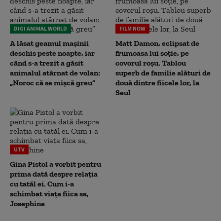
DIGI ANIMAL WORLD
FILM NOW
A lăsat geamul mașinii
Matt Damon, eclipsat de
deschis peste noapte, iar
frumoasa lui soție, pe
când s-a trezit a găsit
covorul roșu. Tablou
animalul atârnat de volan:
superb de familie alături de
„Noroc că se mișcă greu”
două dintre fiicele lor, la
Seul
UTV
Gina Pistol a vorbit pentru
prima dată despre relația
cu tatăl ei. Cum i-a
schimbat viața fiica sa,
Josephine