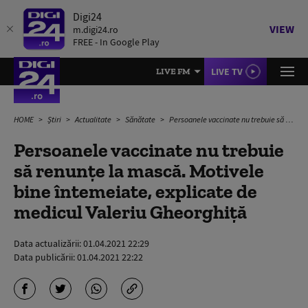
Digi24
VIEW
m.digi24.ro
FREE - In Google Play
LIVE TV
LIVE FM
HOME
Știri
Actualitate
Sănătate
Persoanele vaccinate nu trebuie să renunțe la mască. Motivele bine întemeiate, explicate de medicul Valeriu Gheorghiță
Persoanele vaccinate nu trebuie
să renunțe la mască. Motivele
bine întemeiate, explicate de
medicul Valeriu Gheorghiță
Data actualizării:
01.04.2021 22:29
Data publicării:
01.04.2021 22:22