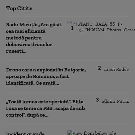
Top Citite
Radu Miruță: „Am găsit
1
cea mai eficientă
metodă pentru
doborârea dronelor
rusești...
2
Drona care a explodat în Bulgaria,
aproape de România, a fost
identificată. Ce arată...
3
„Toată lumea este speriată”. Elita
rusă se teme că FSB „scapă de sub
control”, după ce...
Incident grav de