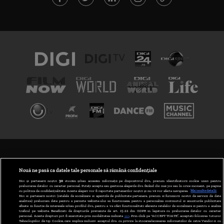
TERMENI ȘI CONDIȚII
POLITICA DE CONFIDENȚIALITATE
Nouă ne pasă ca datele tale personale să rămână confidențiale
Noi și partenerii noștri
30
stocăm și/sau accesăm informații pe dispozitivul dvs., precum identificatorii cookie unici pentru
prelucrarea datelor cu caracter personal. Puteți accepta sau gestiona alegerile dvs. făcând clic mai jos sau în orice moment, pe pagina
ABONARE DIGI TV
cu politica de confidențialitate. Aceste alegeri vor fi raportate partenerilor noștri și nu vă vor afecta navigarea.
Mai multe detalii
Noi si partenerii nostri (retelele de socializare si agentiile de publicitate partenere, precum si furnizorii nostri de servicii de date
analitice) prelucram date pentru a permite website-ului sa functioneze, pentru a personaliza continutul si anunturile publicitare
GESTIONAȚI PREFERINȚELE
afisate in functie de interesele si/sau profilul dvs., pentru a va oferi functionalitati aferente retelelor de socializare si pentru a analiza
traficul pe website. Beneficiati de drepturile prevazute de art. 15-22 din GDPR in legatura cu prelucrarea datelor cu caracter
personal. Aceste drepturi pot fi exercitate prin modalitatea indicata
aici
. Prin click pe “ACCEPT TOATE”, acceptati folosirea tuturor
CODUL DIGI24
Tehnologiilor de tip Cookie, care implica inclusiv acceptul dvs. cu privire la stocarea/accesarea informatiilor de catre Vendor-ii cu