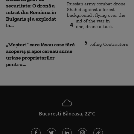
securitate: O dronă a
intrat din România în
Bulgaria şi a explodat
4
la...
5
„Meșteri” care lăsau case fără
acoperiș și apoi cereau sume
uriașe proprietarilor
pentru...
București Băneasa, 22°C