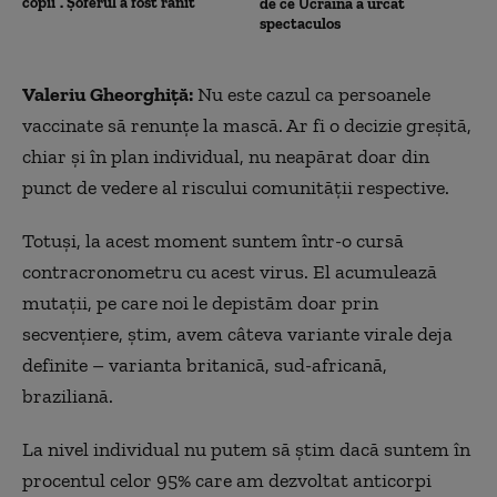
copii”. Șoferul a fost rănit
de ce Ucraina a urcat
spectaculos
Valeriu Gheorghiță:
Nu este cazul ca persoanele
vaccinate să renunțe la mască. Ar fi o decizie greșită,
chiar și în plan individual, nu neapărat doar din
punct de vedere al riscului comunității respective.
Totuși, la acest moment suntem într-o cursă
contracronometru cu acest virus. El acumulează
mutații, pe care noi le depistăm doar prin
secvențiere, știm, avem câteva variante virale deja
definite – varianta britanică, sud-africană,
braziliană.
La nivel individual nu putem să știm dacă suntem în
procentul celor 95% care am dezvoltat anticorpi