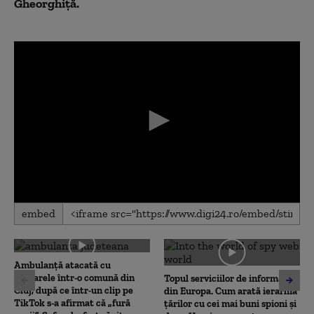
Gheorghiță.
0
embed
seconds
of
0
seconds
Ambulanţă atacată cu
topoarele într-o comună din
Topul serviciilor de informații
Cluj, după ce într-un clip pe
din Europa. Cum arată ierarhia
TikTok s-a afirmat că „fură
țărilor cu cei mai buni spioni și