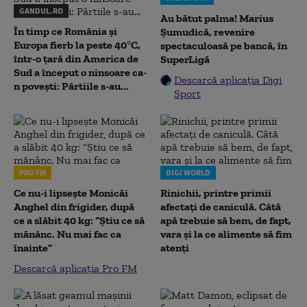
GANDUL.RO
Au bătut palma! Marius
În timp ce România și
Șumudică, revenire
Europa fierb la peste 40°C,
spectaculoasă pe bancă, în
într-o țară din America de
SuperLigă
Sud a început o ninsoare ca-
Descarcă aplicația Digi
n povești: Pârtiile s-au...
Sport
PRO FM
DIGI WORLD
Ce nu-i lipsește Monicăi
Rinichii, printre primii
Anghel din frigider, după
afectați de caniculă. Câtă
ce a slăbit 40 kg: “Știu ce să
apă trebuie să bem, de fapt,
mănânc. Nu mai fac ca
vara și la ce alimente să fim
înainte”
atenți
Descarcă aplicația Pro FM