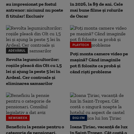
au impresionat pe fostul
în 2026, la 89 de ani. Cele
antrenor: niciunul nu poate
mai bune filme și rolurile
fi titular! Exclusiv
de Oscar
PLAYTECH
ADEVĂRUL
Poți monta camere video pe
Revolta legumicultorilor:
mașină? Când imaginile
roșiile pleacă din Olt cu 1,5
pot fi folosite ca probă și
lei și ajung la peste 5 lei în
când riști probleme
Ardeal. Cer controale și
eliminarea samsarilor
NEWSWEEK
DIGI FM
Beneficiu la pensie pentru o
Ioana Țiriac, vacanță de lux
categorie de pensionari.
în Saint-Tropez. Cât costă o