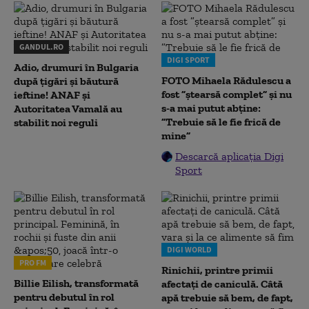
GANDUL.RO
DIGI SPORT
Adio, drumuri în Bulgaria
FOTO Mihaela Rădulescu a
după țigări și băutură
fost ”ștearsă complet” și nu
ieftine! ANAF și
s-a mai putut abține:
Autoritatea Vamală au
”Trebuie să le fie frică de
stabilit noi reguli
mine”
Descarcă aplicația Digi
Sport
DIGI WORLD
PRO FM
Rinichii, printre primii
Billie Eilish, transformată
afectați de caniculă. Câtă
pentru debutul în rol
apă trebuie să bem, de fapt,