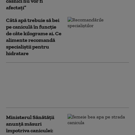
casnici nu vor fi
afectați”
Câtă apă trebuie să bei
pe caniculă în funcție
de câte kilograme ai. Ce
alimente recomandă
specialiștii pentru
hidratare
Noua lege a salarizării: Ce au
negociat sindicatele din
Sănătate. Este „pragul minim
de la care proiectul poate deveni
acceptabil”
Ministerul Sănătății
anunță măsuri
împotriva caniculei: