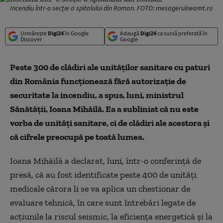
Incendiu într-o secție a spitalului din Roman. FOTO: mesagerulneamt.ro
Urmărește
Digi24
în Google
Adaugă
Digi24
ca sursă preferată în
Discover
Google
Peste 300 de clădiri ale unităților sanitare cu paturi
din România funcționează fără autorizație de
securitate la incendiu, a spus, luni, ministrul
Sănătății, Ioana Mihăilă. Ea a subliniat că nu este
vorba de unități sanitare, ci de clădiri ale acestora și
că cifrele preocupă pe toată lumea.
Ioana Mihăilă a declarat, luni, într-o conferință de
presă, că au fost identificate peste 400 de unități
medicale cărora li se va aplica un chestionar de
evaluare tehnică, în care sunt întrebări legate de
acțiunile la riscul seismic, la eficiența energetică și la