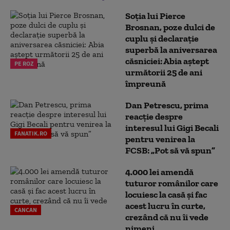
Soția lui Pierce
Brosnan, poze dulci de
cuplu și declarație
superbă la aniversarea
căsniciei: Abia aștept
PE ROZ
următorii 25 de ani
împreună
Dan Petrescu, prima
reacție despre
interesul lui Gigi Becali
FANATIK.RO
pentru venirea la
FCSB: „Pot să vă spun”
4.000 lei amendă
tuturor românilor care
locuiesc la casă și fac
acest lucru în curte,
CANCAN
crezând că nu îi vede
nimeni