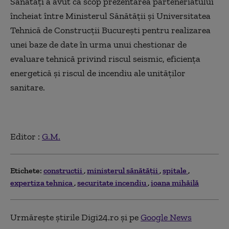
Sănătăți a avut ca scop prezentarea parteneriatului
încheiat între Ministerul Sănătății și Universitatea
Tehnică de Construcții București pentru realizarea
unei baze de date în urma unui chestionar de
evaluare tehnică privind riscul seismic, eficiența
energetică și riscul de incendiu ale unităților
sanitare.
Editor :
G.M.
Etichete:
constructii
ministerul sănătăţii
spitale
expertiza tehnica
securitate incendiu
ioana mihăilă
Urmărește știrile Digi24.ro și pe
Google News