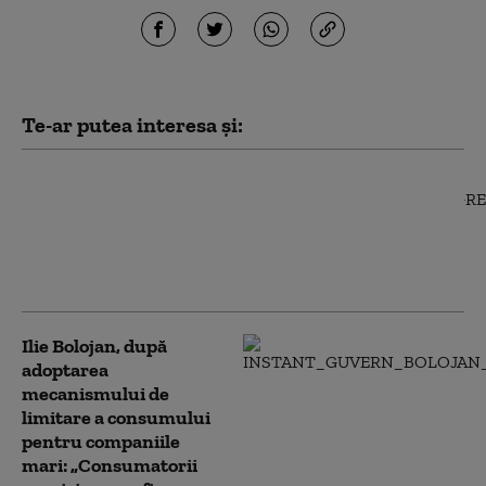
Te-ar putea interesa și:
Sindicatele din
sănătate au trimis
Guvernului un nou
model de salarizare. Ce
prevede documentul
Ilie Bolojan, după
adoptarea
mecanismului de
limitare a consumului
pentru companiile
mari: „Consumatorii