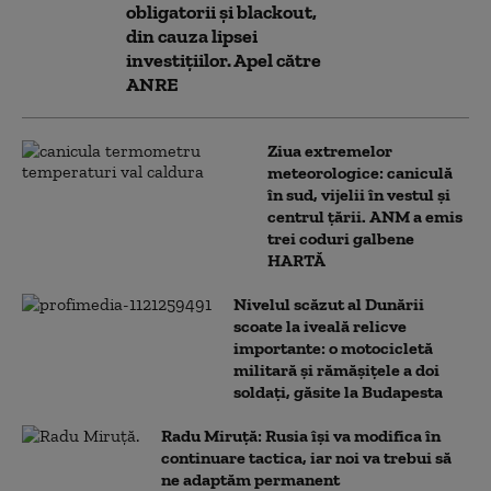
obligatorii și blackout,
din cauza lipsei
investițiilor. Apel către
ANRE
Ziua extremelor
meteorologice: caniculă
în sud, vijelii în vestul și
centrul țării. ANM a emis
trei coduri galbene
HARTĂ
Nivelul scăzut al Dunării
scoate la iveală relicve
importante: o motocicletă
militară și rămășițele a doi
soldați, găsite la Budapesta
Radu Miruță: Rusia își va modifica în
continuare tactica, iar noi va trebui să
ne adaptăm permanent