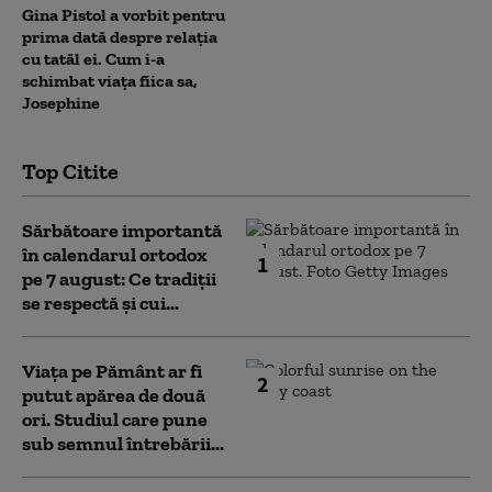
Gina Pistol a vorbit pentru
prima dată despre relația
cu tatăl ei. Cum i-a
schimbat viața fiica sa,
Josephine
Top Citite
Sărbătoare importantă
în calendarul ortodox
1
pe 7 august: Ce tradiții
se respectă și cui...
Viața pe Pământ ar fi
2
putut apărea de două
ori. Studiul care pune
sub semnul întrebării...