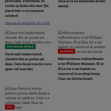
principal. Feminină, în
vara și la ce alimente să fim
rochii și fuste din anii '50,
atenți
joacă într-o ecranizare
celebră
Descarcă aplicația Pro FM
DIGI ANIMAL WORLD
FILM NOW
Dacă ești însărcinată,
Mărturisirea tulburătoare
câinele tău ar putea ști
a lui William Shatner. El și
deja. Cele două reacții care
fiica lui s-au luptat cu
apar cel mai des
cancerul în același timp.
Cum au învins boala
UTV