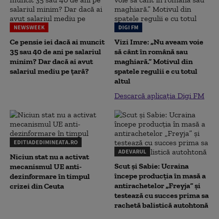
NEWSWEEK
DIGI FM
Ce pensie iei dacă ai muncit
Vizi Imre: „Nu aveam voie
35 sau 40 de ani pe salariul
să cânt în română sau
minim? Dar dacă ai avut
maghiară.” Motivul din
salariul mediu pe țară?
spatele regulii e cu totul
altul
Descarcă aplicația Digi FM
EDITIADEDIMINEATA.RO
ADEVARUL
Niciun stat nu a activat
Scut și Sabie: Ucraina
mecanismul UE anti-
începe producția în masă a
dezinformare în timpul
antirachetelor „Freyja” și
crizei din Ceuta
testează cu succes prima sa
rachetă balistică autohtonă