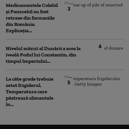
Medicamentele Colebil
3
și Panzcebil au fost
retrase din farmaciile
din România.
Explicația...
4
Nivelul scăzut al Dunării a scos la
iveală Podul lui Constantin, din
timpul Imperiului...
La câte grade trebuie
5
setat frigiderul.
Temperatura care
păstrează alimentele
în...