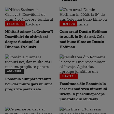
FANATIK.RO
FILM NOW
Nikita Stoinov, la Craiova?!
Cum arată Dustin Hoffman
Dezvăluiri de ultimă oră
în 2026, la 89 de ani. Cele
despre fundașul lui
mai bune filme cu Dustin
Dinamo. Exclusiv
Hoffman
ADEVĂRUL
PLAYTECH
România cumpără trenuri
Facultatea din România la
noi, dar multe gări nu sunt
care nu mai vrea nimeni să
pregătite pentru ele
înveţe. A pierdut aproape
jumătate din studenţi