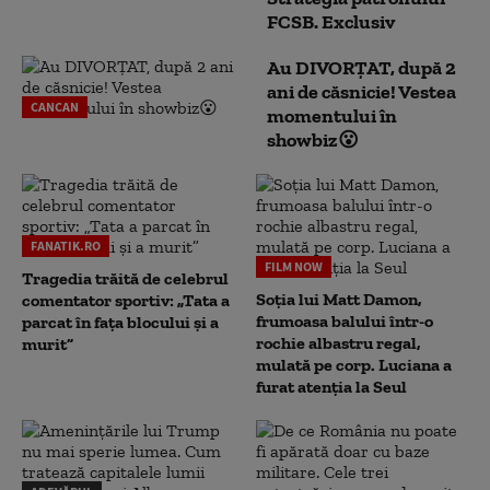
FCSB. Exclusiv
Au DIVORȚAT, după 2
ani de căsnicie! Vestea
CANCAN
momentului în
showbiz😮
FANATIK.RO
FILM NOW
Tragedia trăită de celebrul
Soția lui Matt Damon,
comentator sportiv: „Tata a
frumoasa balului într-o
parcat în fața blocului și a
rochie albastru regal,
murit”
mulată pe corp. Luciana a
furat atenția la Seul