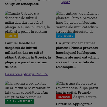
Sport
soluții cu leucoplast”
PRO FM
DIGI WORLD
Camila Cabello s-a
Un „intrus” de mărimea
despărțit de iubitul
planetei Pluto a provocat
miliardar, dar nu stă să
haos în jurul lui Neptun.
plângă. A ajuns în Grecia, la
Semne ale unui cataclism
plajă, și a pozat în costum
străvechi, detectate de
de baie
telescopul...
Descarcă aplicația Pro FM
FILM NOW
DIGI ANIMAL WORLD
Christina Applegate a