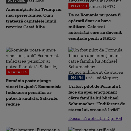
ADEVĂRUL
PLAYTECH
Amenințările lui Trump nu
De ce România nu poate fi
mai sperie lumea. Cum
apărată doar cu baze
tratează capitalele lumii
militare. Cele trei
retorica Casei Albe
autostrăzi care au devenit
esențiale pentru NATO
NEWSWEEK
DIGI FM
România poate ajunge
Un fost pilot de Formula 1
vineri în „junk”. Economist:
face un apel emoționant
Indexarea pensiilor ar
către familia lui Michael
putea fi anulată. Salariile,
Schumacher: "Indiferent de
reduse
starea lui, vreau să-l văd"
Descarcă aplicația Digi FM