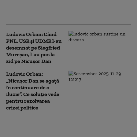
Dan: „Este principalul vinovat,
alături de PSD, pentru actuala
criză politică”
Ludovic Orban: Când
PNL, USR şi UDMR l-au
desemnat pe Siegfried
Mureşan, l-au pus la
zid pe Nicuşor Dan
Ludovic Orban:
„Nicușor Dan se agață
în continuare de o
iluzie”. Ce soluție vede
pentru rezolvarea
crizei politice
Ludovic Orban cere PNL și USR să
nu voteze un guvern PSD. „Dacă