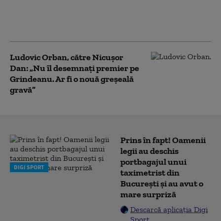
președintele îl desemnează pe
Grindeanu, lăsați-l să caute
majoritate”
Ludovic Orban, către Nicușor
Dan: „Nu îl desemnați premier pe
Grindeanu. Ar fi o nouă greșeală
gravă”
Prins în fapt! Oamenii
legii au deschis
portbagajul unui
DIGI SPORT
taximetrist din
București și au avut o
mare surpriză
Descarcă aplicația Digi
Sport