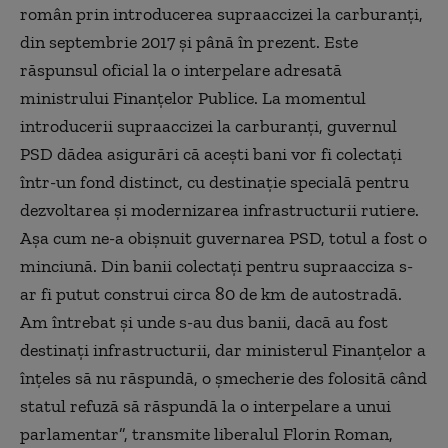
român prin introducerea supraaccizei la carburanți,
din septembrie 2017 și până în prezent. Este
răspunsul oficial la o interpelare adresată
ministrului Finanțelor Publice. La momentul
introducerii supraaccizei la carburanți, guvernul
PSD dădea asigurări că acești bani vor fi colectați
într-un fond distinct, cu destinație specială pentru
dezvoltarea și modernizarea infrastructurii rutiere.
Așa cum ne-a obișnuit guvernarea PSD, totul a fost o
minciună. Din banii colectați pentru supraacciza s-
ar fi putut construi circa 80 de km de autostradă.
Am întrebat și unde s-au dus banii, dacă au fost
destinați infrastructurii, dar ministerul Finanțelor a
înțeles să nu răspundă, o șmecherie des folosită când
statul refuză să răspundă la o interpelare a unui
parlamentar”, transmite liberalul Florin Roman,