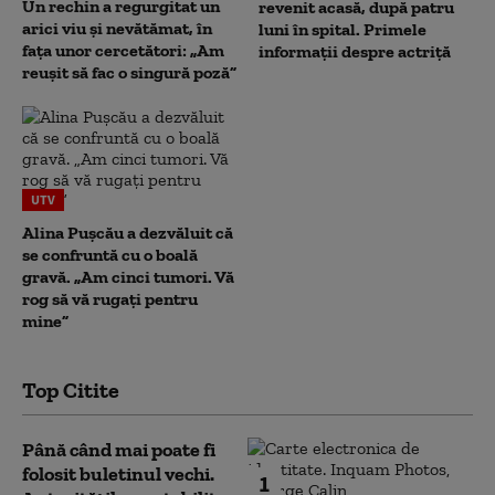
Un rechin a regurgitat un
revenit acasă, după patru
arici viu și nevătămat, în
luni în spital. Primele
fața unor cercetători: „Am
informații despre actriță
reușit să fac o singură poză”
UTV
Alina Pușcău a dezvăluit că
se confruntă cu o boală
gravă. „Am cinci tumori. Vă
rog să vă rugați pentru
mine”
Top Citite
Până când mai poate fi
folosit buletinul vechi.
1