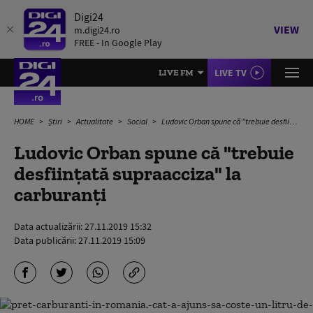
Digi24
VIEW
m.digi24.ro
FREE - In Google Play
LIVE TV
LIVE FM
HOME
Știri
Actualitate
Social
Ludovic Orban spune că "trebuie desființată supraacciza" la carburanți
Ludovic Orban spune că "trebuie
desființată supraacciza" la
carburanți
Data actualizării:
27.11.2019 15:32
Data publicării:
27.11.2019 15:09