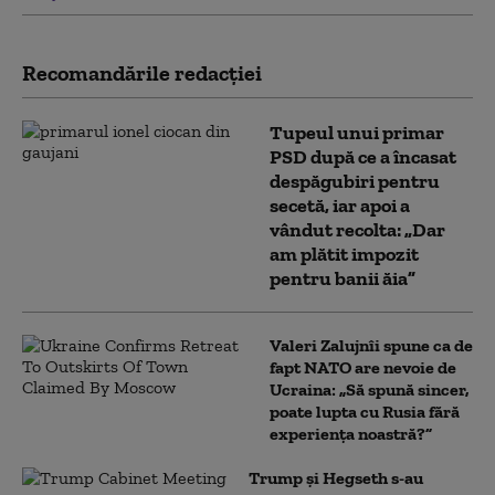
Recomandările redacţiei
Tupeul unui primar
PSD după ce a încasat
despăgubiri pentru
secetă, iar apoi a
vândut recolta: „Dar
am plătit impozit
pentru banii ăia”
Valeri Zalujnîi spune ca de
fapt NATO are nevoie de
Ucraina: „Să spună sincer,
poate lupta cu Rusia fără
experiența noastră?”
Trump şi Hegseth s-au