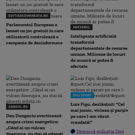
EDITIADEDIMINEATA.RO
Parlamentul European a
ADEVARUL
lansat un joc gratuit în care
Inteligența artificială
utilizatorii controlează o
transformă
campanie de dezinformare
departamentele de resurse
umane. Milioane de locuri
de muncă ar putea fi
afectate
DIGI SPORT
Luis Figo, dezlănțuit: "Cel
GANDUL.RO
mai josnic, viclean și parșiv
Dan Dungaciu avertizează
pe care l-am văzut
asupra crizei energetice:
vreodată!"
„Când ai un vulcan
Descarcă aplicația Digi
deasupra, nu stai să găsești