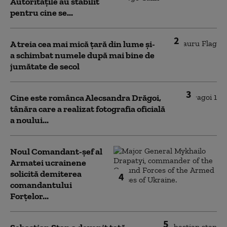
Autoritățile au stabilit
pentru cine se...
2
A treia cea mai mică țară din lume și-
a schimbat numele după mai bine de
jumătate de secol
3
Cine este românca Alecsandra Drăgoi,
tânăra care a realizat fotografia oficială
a noului...
Noul Comandant-șef al
Armatei ucrainene
solicită demiterea
4
comandantului
Forțelor...
5