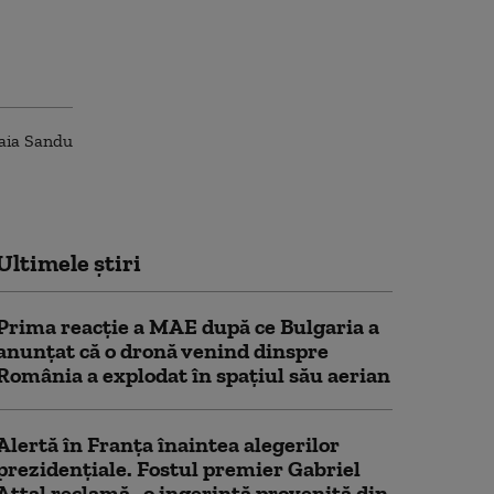
Ultimele știri
Prima reacție a MAE după ce Bulgaria a
anunţat că o dronă venind dinspre
România a explodat în spaţiul său aerian
Alertă în Franța înaintea alegerilor
prezidențiale. Fostul premier Gabriel
Attal reclamă „o ingerință provenită din