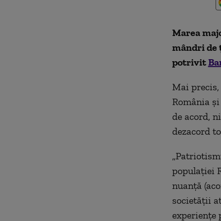
Marea major
mândri de ț
potrivit
Ba
Mai precis,
România și 
de acord, ni
dezacord to
„Patriotism
populației 
nuanță (acor
societății 
experiențe 