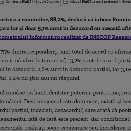
Urmărește
Digi24
în Google Discover
Adaugă
Digi24
ca sursă preferată în Googl
itate a românilor, 88,2%, declară că iubesc Români
ara lor și doar 5,7% sunt în dezacord cu această afi
rometrului Informat.ro realizat de INSCOP Resear
 75% dintre respondenți sunt total de acord cu afirma
sunt mândru de țara mea”, 13,2% sunt de acord parția
ci în dezacord. 2,6% sunt în dezacord parțial, iar 3,1%
tal. 1,4% nu știu sau nu răspund.
ul rămâne un liant identitar puternic pentru majorit
României. Deși consensul este dominant, există și zo
dul parțial, indecișii, dezacordul) care arată că pent
atașamentul față de țară este prezent, dar condiționat
personale, realități socio-economice sau încrederea în