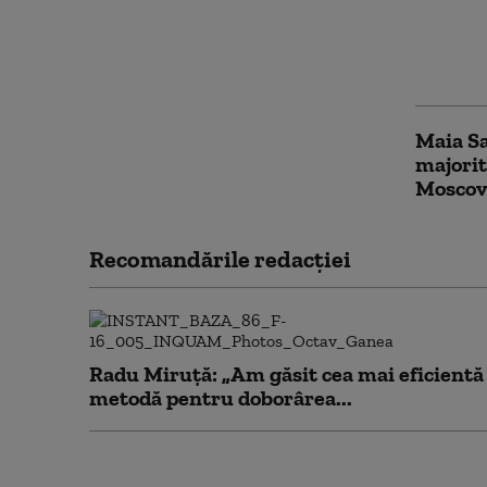
24%, P
Călin 
încrede
multă
Maia Sa
majorit
Moscova
Recomandările redacţiei
Radu Miruță: „Am găsit cea mai eficientă
metodă pentru doborârea...