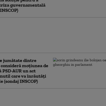
 criza guvernamentală
j INSCOP)
 românilor despre
a lui Nicușor Dan în
litică: câți se declară
umiți de președinte
j INSCOP)
e jumătate dintre
 consideră moțiunea de
ă PSD-AUR un act
inutil care va înrăutăți
le (sondaj INSCOP)
 CURS: AUR ar obține
parlamentare, PSD –