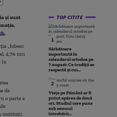
e
TOP CITITE
a și sunt
rmație,
ch
.
1
ția „Iubesc
Sărbătoare
l, 4,7% nici
importantă în
calendarul ortodox pe
 în
7 august: Ce tradiții se
respectă și cui...
atea
2
ne de
Viața pe Pământ ar fi
ru o parte a
putut apărea de două
ori. Studiul care pune
 de
sub semnul
 instituții.
întrebării...