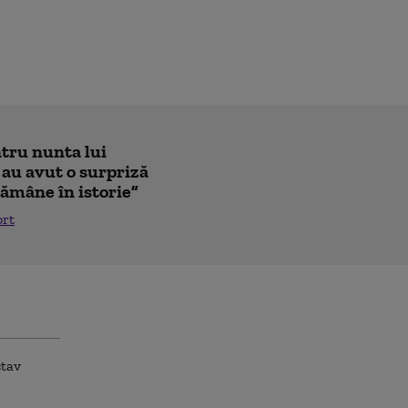
ntru nunta lui
 au avut o surpriză
ămâne în istorie”
ort