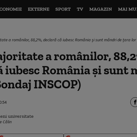
CONOMIE
EXTERNE
SPORT
TV
MAGAZIN
MAI MU
ate a românilor, 88,2%, declară că iubesc România și sunt mândri de țara lor
oritate a românilor, 88,2
ă iubesc România și sunt 
(Sondaj INSCOP)
0:54
e Călin