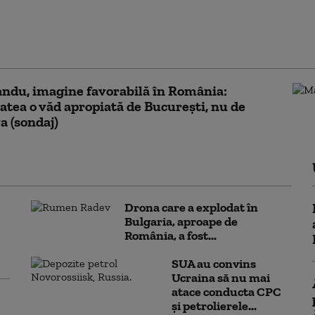
NL –20%, USR –10%.
Georgescu are 32%
re multă și foarte
ndu, imagine favorabilă în România:
atea o văd apropiată de București, nu de
 (sondaj)
Drona care a explodat în
Bulgaria, aproape de
România, a fost...
SUA au convins
Ucraina să nu mai
atace conducta CPC
şi petrolierele...