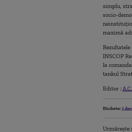
simplu, stra
socio-demog
neinstituți
maximă admi
Rezultatel
INSCOP Rese
la comanda 
tankul Stra
Editor :
A.C
Etichete:
1 de
Urmărește ș