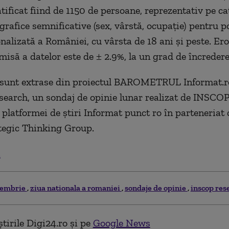
tificat fiind de 1150 de persoane, reprezentativ pe ca
rafice semnificative (sex, vârstă, ocupație) pentru p
onalizată a României, cu vârsta de 18 ani și peste. Er
să a datelor este de ± 2.9%, la un grad de încreder
e sunt extrase din proiectul BAROMETRUL Informat.r
arch, un sondaj de opinie lunar realizat de INSCO
platformei de știri Informat punct ro în parteneriat 
tegic Thinking Group.
.
cembrie
ziua nationala a romaniei
sondaje de opinie
inscop res
tirile Digi24.ro și pe
Google News