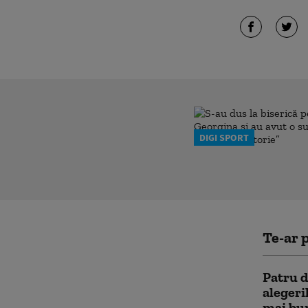
DIGI SPORT
Te-ar p
Patru d
alegeril
mai bun