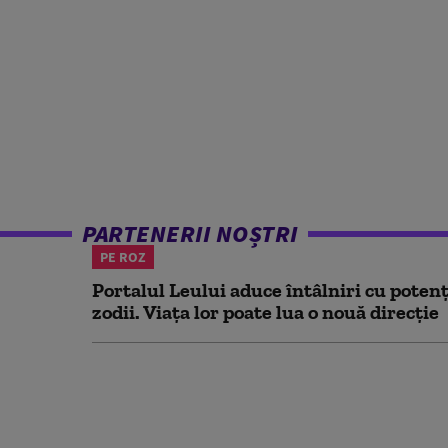
PARTENERII NOȘTRI
PE ROZ
Portalul Leului aduce întâlniri cu potenț
zodii. Viața lor poate lua o nouă direcție