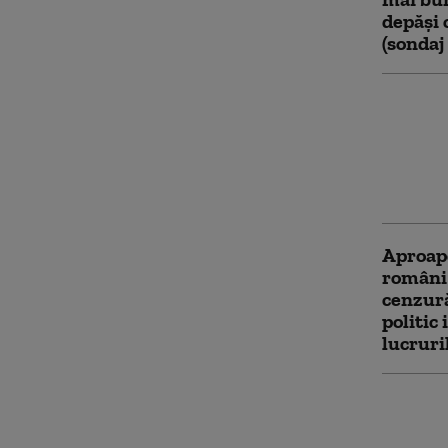
depăși
(sonda
Opinia
mediere
criza po
nemulț
(sonda
Aproap
români
cenzur
politic 
lucruri
Sondaj
32% la 