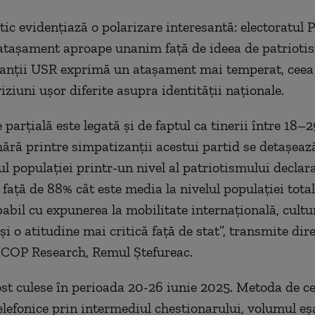
itic evidențiază o polarizare interesantă: electoratul
atașament aproape unanim față de ideea de patriotis
anții USR exprimă un atașament mai temperat, ceea
ziuni ușor diferite asupra identității naționale.
 parțială este legată și de faptul ca tinerii între 18–
ără printre simpatizanții acestui partid se detașează
tul populației printr-un nivel al patriotismului declar
 față de 88% cât este media la nivelul populației tota
babil cu expunerea la mobilitate internațională, cultu
și o atitudine mai critică față de stat”, transmite dir
SCOP Research, Remul Ștefureac.
ost culese în perioada 20-26 iunie 2025. Metoda de ce
telefonice prin intermediul chestionarului, volumul eș