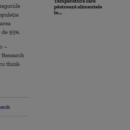
Temperatura care
tegoriile
păstrează alimentele
în...
opulația
oarea
e de 95%.
o –
P Research
cu think-
earch