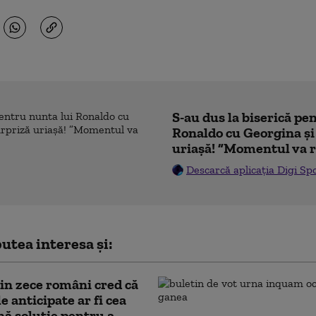
S-au dus la biserică pe
Ronaldo cu Georgina și
uriașă! ”Momentul va r
Descarcă aplicația Digi Sp
utea interesa și:
in zece români cred că
e anticipate ar fi cea
ă soluţie pentru a