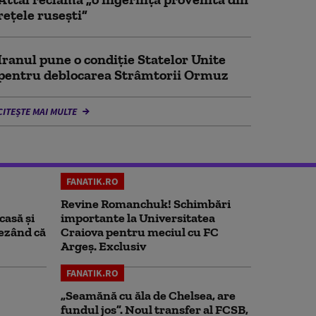
rețele rusești”
Iranul pune o condiție Statelor Unite
pentru deblocarea Strâmtorii Ormuz
CITEȘTE MAI MULTE
FANATIK.RO
Revine Romanchuk! Schimbări
casă și
importante la Universitatea
rezând că
Craiova pentru meciul cu FC
Argeş. Exclusiv
FANATIK.RO
„Seamănă cu ăla de Chelsea, are
fundul jos”. Noul transfer al FCSB,