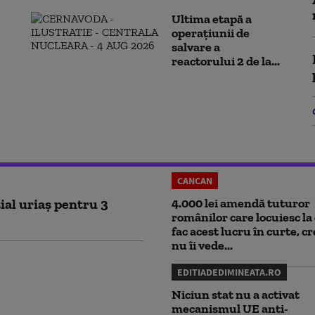
Ultima etapă a
operațiunii de
salvare a
reactorului 2 de la...
CANCAN
ial uriaș pentru 3
4.000 lei amendă tuturor
românilor care locuiesc la 
fac acest lucru în curte, c
nu îi vede...
EDITIADEDIMINEATA.RO
Niciun stat nu a activat
mecanismul UE anti-