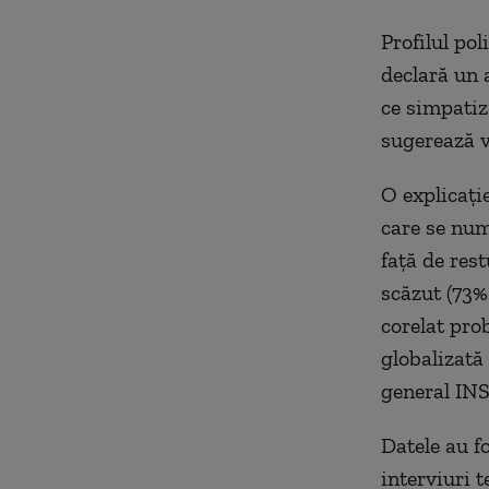
Profilul pol
declară un 
ce simpatiz
sugerează vi
O explicație
care se num
față de res
scăzut (73%
corelat pro
globalizată 
general IN
Datele au f
interviuri 