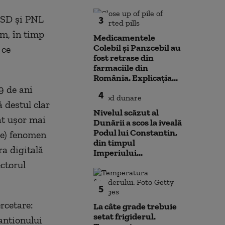
 PSD și PNL
3
m, în timp
Medicamentele
Colebil și Panzcebil au
 ce
fost retrase din
farmaciile din
România. Explicația...
29 de ani
4
 destul clar
Nivelul scăzut al
at ușor mai
Dunării a scos la iveală
Podul lui Constantin,
le) fenomen
din timpul
ra digitală
Imperiului...
ectorul
5
rcetare:
La câte grade trebuie
setat frigiderul.
antionului