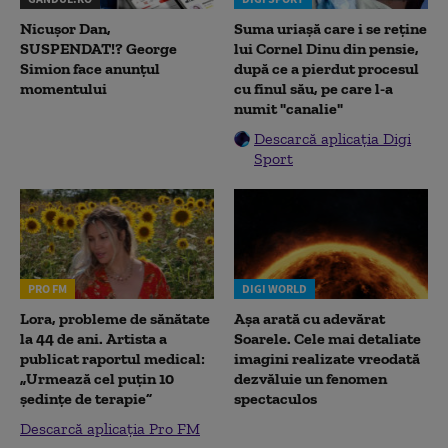
Nicușor Dan,
Suma uriașă care i se reține
SUSPENDAT!? George
lui Cornel Dinu din pensie,
Simion face anunțul
după ce a pierdut procesul
momentului
cu finul său, pe care l-a
numit "canalie"
Descarcă aplicația Digi
Sport
PRO FM
DIGI WORLD
Lora, probleme de sănătate
Așa arată cu adevărat
la 44 de ani. Artista a
Soarele. Cele mai detaliate
publicat raportul medical:
imagini realizate vreodată
„Urmează cel puțin 10
dezvăluie un fenomen
ședințe de terapie”
spectaculos
Descarcă aplicația Pro FM