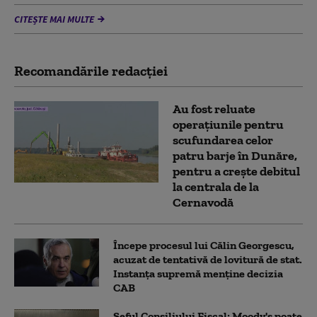
CITEȘTE MAI MULTE
Recomandările redacţiei
Au fost reluate
operațiunile pentru
scufundarea celor
patru barje în Dunăre,
pentru a crește debitul
la centrala de la
Cernavodă
Începe procesul lui Călin Georgescu,
acuzat de tentativă de lovitură de stat.
Instanța supremă menține decizia
CAB
Șeful Consiliului Fiscal: Moody's poate