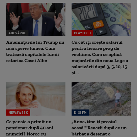
ADEVĂRUL
PLAYTECH
Amenințările lui Trump nu
Cu cât îți crește salariul
mai sperie lumea. Cum
pentru fiecare prag de
tratează capitalele lumii
vechime. Cum se aplică
retorica Casei Albe
majorările din noua Lege a
salarizării după 3, 5, 10, 15
și...
NEWSWEEK
DIGI FM
Ce pensie a primit un
„Anna, ţine-ţi prostul
pensionar după 40 ani
acasă!" Reacţii după ce un
munciți? Noroc cu
bărbat a desenat o