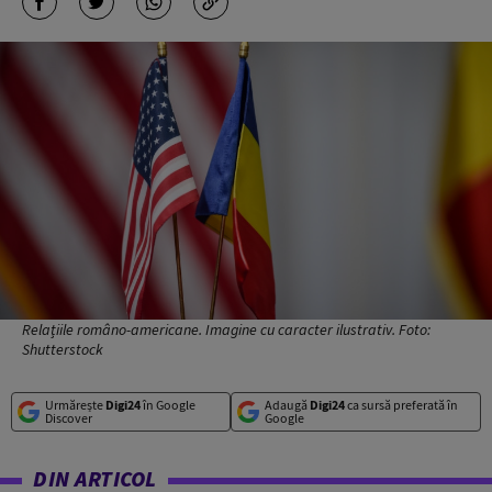
Relațiile româno-americane. Imagine cu caracter ilustrativ. Foto:
Shutterstock
Urmărește
Digi24
în Google
Adaugă
Digi24
ca sursă preferată în
Discover
Google
DIN ARTICOL