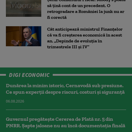
să țină cont de un precedent. O
retrogradare a României la junk nu ar
fi corectă
Cât anticipează ministrul Finanțelor
că va fi creşterea economică în acest
an. „Depinde de evoluţia în
trimestrele III şi IV”
DIGI ECONOMIC
Dunărea la minim istoric, Cernavodă sub presiune.
Ce spun experții despre riscuri, costuri și siguranță
06.08.2026
Guvernul pregătește Cererea de Plată nr. 5 din
PNRR. Șapte jaloane nu au încă documentația finală