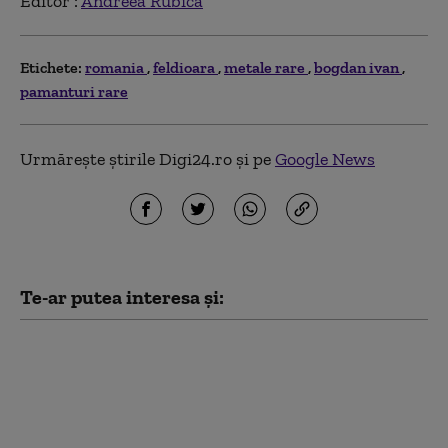
Editor :
Andreea Rubica
Etichete:
romania
feldioara
metale rare
bogdan ivan
pamanturi rare
Urmărește știrile Digi24.ro și pe
Google News
Te-ar putea interesa și:
Guvernul a adoptat
mecanismul prin care
Transelectrica poate
limita consumul
marilor companii. În ce