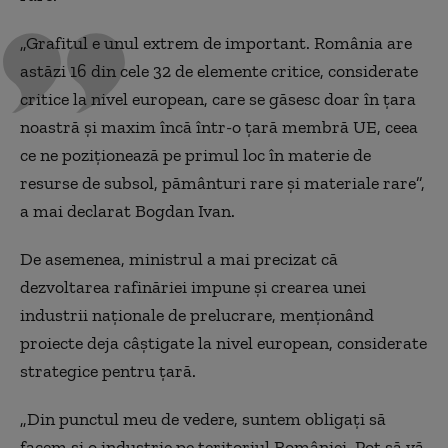
„Grafitul e unul extrem de important. România are
astăzi 16 din cele 32 de elemente critice, considerate
critice la nivel european, care se găsesc doar în țara
noastră și maxim încă într-o țară membră UE, ceea
ce ne poziționează pe primul loc în materie de
resurse de subsol, pământuri rare și materiale rare”,
a mai declarat Bogdan Ivan.
De asemenea, ministrul a mai precizat că
dezvoltarea rafinăriei impune și crearea unei
industrii naționale de prelucrare, menționând
proiecte deja câștigate la nivel european, considerate
strategice pentru țară.
„Din punctul meu de vedere, suntem obligați să
facem și o industrie pe teritoriul României. Pot să vă