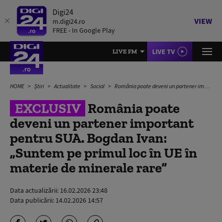
Digi24
VIEW
m.digi24.ro
FREE - In Google Play
LIVE TV
LIVE FM
HOME
Știri
Actualitate
Social
România poate deveni un partener important pentru SUA. Bogdan Ivan: „Suntem pe primul loc în UE în materie de minerale rare”
EXCLUSIV
România poate
deveni un partener important
pentru SUA. Bogdan Ivan:
„Suntem pe primul loc în UE în
materie de minerale rare”
Data actualizării:
16.02.2026 23:48
Data publicării:
14.02.2026 14:57