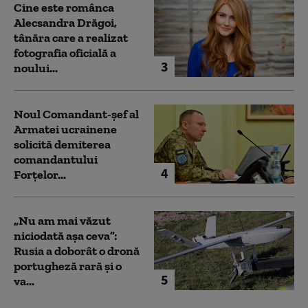
Cine este românca
Alecsandra Drăgoi,
tânăra care a realizat
fotografia oficială a
3
noului...
Noul Comandant-șef al
Armatei ucrainene
solicită demiterea
comandantului
4
Forțelor...
„Nu am mai văzut
niciodată așa ceva”:
Rusia a doborât o dronă
portugheză rară și o
5
va...