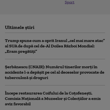
Sport
Ultimele știri
Trump spune cum a oprit Iranul „cel mai mare atac”
al SUA de după cel de-Al Doilea Război Mondial:
„Eram pregătiți”
Şerbănescu (CNAIR): Numărul tinerilor morţi în
accidente l-a depăşit pe cel al deceselor provocate de
tuberculoză şi droguri
Începe restaurarea Coifului de la Coțofenești.
Comisia Naţională a Muzeelor şi Colecţiilor a emis
aviz favorabil