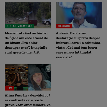
DIGI ANIMAL WORLD
FILM NOW
Momentul când un bărbat
Antonio Banderas,
de 65 de ani este atacat de
declarație surpriză despre
un bizon: „Era chiar
infarctul care i-a schimbat
deasupra mea”. Imaginile
viața: „Cel mai bun lucru
sunt greu de urmărit
care mi s-a întâmplat
vreodată”
UTV
Alina Pușcău a dezvăluit că
se confruntă cu o boală
gravă. „Am cinci tumori. Vă