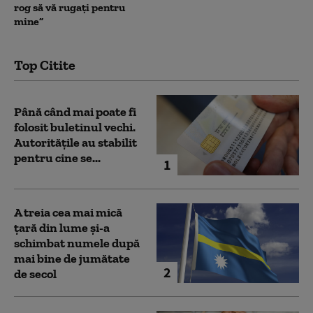
rog să vă rugați pentru
mine”
Top Citite
Până când mai poate fi
folosit buletinul vechi.
Autoritățile au stabilit
pentru cine se...
1
A treia cea mai mică
țară din lume și-a
schimbat numele după
mai bine de jumătate
2
de secol