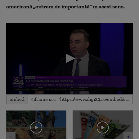
americană „extrem de importantă” în acest sens.
0
embed
seconds
of
4
minutes,
12
seconds