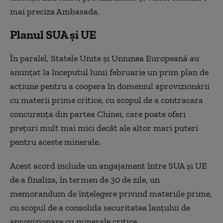
mai preciza Ambasada.
Planul SUA şi UE
În paralel, Statele Unite şi Uniunea Europeană au
anunţat la începutul lunii februarie un prim plan de
acţiune pentru a coopera în domeniul aprovizionării
cu materii prime critice, cu scopul de a contracara
concurenţa din partea Chinei, care poate oferi
preţuri mult mai mici decât ale altor mari puteri
pentru aceste minerale.
Acest acord include un angajament între SUA şi UE
de a finaliza, în termen de 30 de zile, un
memorandum de înţelegere privind materiile prime,
cu scopul de a consolida securitatea lanţului de
aprovizionare cu minerale critice.