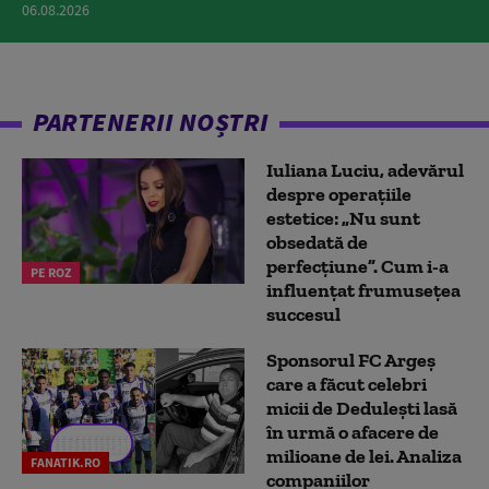
06.08.2026
PARTENERII NOȘTRI
Iuliana Luciu, adevărul
despre operațiile
estetice: „Nu sunt
obsedată de
perfecțiune”. Cum i-a
PE ROZ
influențat frumusețea
succesul
Sponsorul FC Argeș
care a făcut celebri
micii de Dedulești lasă
în urmă o afacere de
milioane de lei. Analiza
FANATIK.RO
companiilor