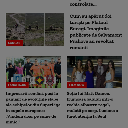
controlate...
Cum au apărut doi
turiști pe Platoul
Bucegi. Imaginile
publicate de Salvamont
Prahova au revoltat
CANCAN
românii
FANATIK.RO
FILM NOW
Impresarii români, puși la
Soția lui Matt Damon,
pământ de evoluțiile slabe
frumoasa balului într-o
ale echipelor din SuperLiga
rochie albastru regal,
în cupele europene:
mulată pe corp. Luciana a
„Vindem doar pe sume de
furat atenția la Seul
nimic!”