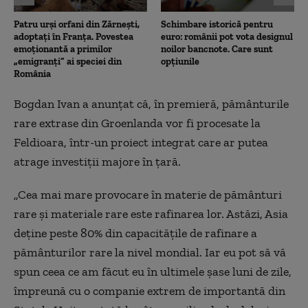
Patru urși orfani din Zărnești,
Schimbare istorică pentru
adoptați în Franța. Povestea
euro: românii pot vota designul
emoționantă a primilor
noilor bancnote. Care sunt
„emigranți” ai speciei din
opțiunile
România
Bogdan Ivan a anunțat că, în premieră, pământurile
rare extrase din Groenlanda vor fi procesate la
Feldioara, într-un proiect integrat care ar putea
atrage investiții majore în țară.
„Cea mai mare provocare în materie de pământuri
rare și materiale rare este rafinarea lor. Astăzi, Asia
deține peste 80% din capacitățile de rafinare a
pământurilor rare la nivel mondial. Iar eu pot să vă
spun ceea ce am făcut eu în ultimele șase luni de zile,
împreună cu o companie extrem de importantă din