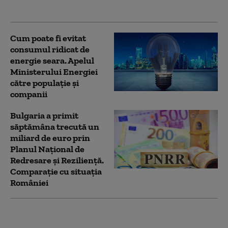
condiții se poate aplica
Cum poate fi evitat
consumul ridicat de
energie seara. Apelul
Ministerului Energiei
către populație și
companii
Bulgaria a primit
săptămâna trecută un
miliard de euro prin
Planul Naţional de
Redresare şi Rezilienţă.
Comparație cu situația
României
Numărul firmelor
dizolvate a crescut cu