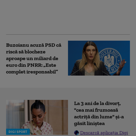
aproape 13% în primul
semestru din 2026.
Capitala conduce
clasamentul
Buzoianu acuză PSD că
riscă să blocheze
aproape un miliard de
euro din PNRR: „Este
complet iresponsabil”
La 3 ani de la divorț,
"cea mai frumoasă
actriță din lume" și-a
găsit liniștea
DIGI SPORT
Descarcă aplicația Digi