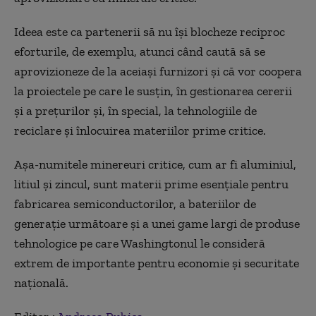
Ideea este ca partenerii să nu îşi blocheze reciproc
eforturile, de exemplu, atunci când caută să se
aprovizioneze de la aceiaşi furnizori şi că vor coopera
la proiectele pe care le susţin, în gestionarea cererii
şi a preţurilor şi, în special, la tehnologiile de
reciclare şi înlocuirea materiilor prime critice.
Aşa-numitele minereuri critice, cum ar fi aluminiul,
litiul şi zincul, sunt materii prime esenţiale pentru
fabricarea semiconductorilor, a bateriilor de
generaţie următoare şi a unei game largi de produse
tehnologice pe care Washingtonul le consideră
extrem de importante pentru economie şi securitate
naţională.