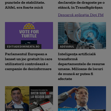
punctele de stabilitate.
declaraţie de dragoste pe o
Altfel, era foarte mică
stâncă, în Transfăgărăşan
Descarcă aplicația Digi FM
EDITIADEDIMINEATA.RO
ADEVARUL
Parlamentul European a
Inteligența artificială
lansat un joc gratuit în care
transformă
utilizatorii controlează o
departamentele de resurse
campanie de dezinformare
umane. Milioane de locuri
de muncă ar putea fi
afectate
GANDUL.RO
DIGI SPORT