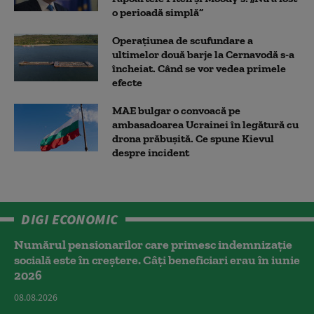
o perioadă simplă”
Operațiunea de scufundare a
ultimelor două barje la Cernavodă s-a
încheiat. Când se vor vedea primele
efecte
MAE bulgar o convoacă pe
ambasadoarea Ucrainei în legătură cu
drona prăbuşită. Ce spune Kievul
despre incident
DIGI ECONOMIC
Numărul pensionarilor care primesc indemnizaţie
socială este în creștere. Câți beneficiari erau în iunie
2026
08.08.2026