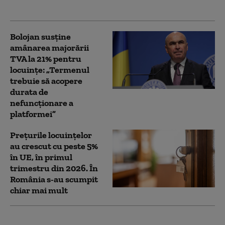
departe
Bolojan susține
amânarea majorării
TVA la 21% pentru
locuințe: „Termenul
trebuie să acopere
durata de
nefuncționare a
platformei”
Preţurile locuinţelor
au crescut cu peste 5%
în UE, în primul
trimestru din 2026. În
România s-au scumpit
chiar mai mult
Locuințe mai scumpe