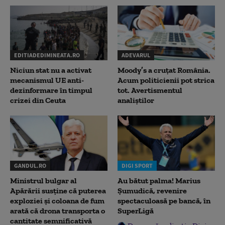
EDITIADEDIMINEATA.RO
ADEVARUL
Niciun stat nu a activat
Moody’s a cruțat România.
mecanismul UE anti-
Acum politicienii pot strica
dezinformare în timpul
tot. Avertismentul
crizei din Ceuta
analiștilor
GANDUL.RO
DIGI SPORT
Ministrul bulgar al
Au bătut palma! Marius
Apărării susține că puterea
Șumudică, revenire
exploziei și coloana de fum
spectaculoasă pe bancă, în
arată că drona transporta o
SuperLigă
cantitate semnificativă