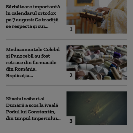
Sărbătoare importantă
în calendarul ortodox
pe 7 august: Ce tradiții
se respectă și cui...
1
Medicamentele Colebil
și Panzcebil au fost
retrase din farmaciile
din România.
2
Explicația...
Nivelul scăzut al
Dunării a scos la iveală
Podul lui Constantin,
din timpul Imperiului...
3