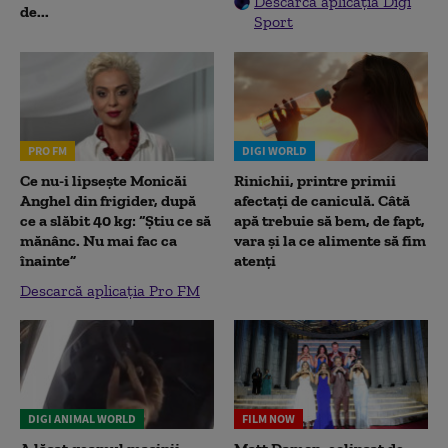
Descarcă aplicația Digi
de...
Sport
PRO FM
DIGI WORLD
Ce nu-i lipsește Monicăi
Rinichii, printre primii
Anghel din frigider, după
afectați de caniculă. Câtă
ce a slăbit 40 kg: “Știu ce să
apă trebuie să bem, de fapt,
mănânc. Nu mai fac ca
vara și la ce alimente să fim
înainte”
atenți
Descarcă aplicația Pro FM
DIGI ANIMAL WORLD
FILM NOW