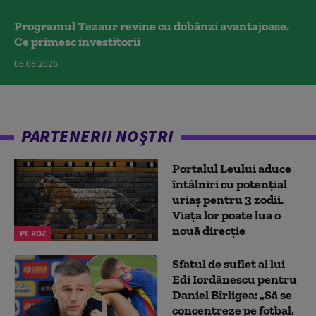
Programul Tezaur revine cu dobânzi avantajoase.
Ce primesc investitorii
08.08.2026
PARTENERII NOȘTRI
Portalul Leului aduce
întâlniri cu potențial
uriaș pentru 3 zodii.
Viața lor poate lua o
nouă direcție
PE ROZ
Sfatul de suflet al lui
Edi Iordănescu pentru
Daniel Bîrligea: „Să se
concentreze pe fotbal,