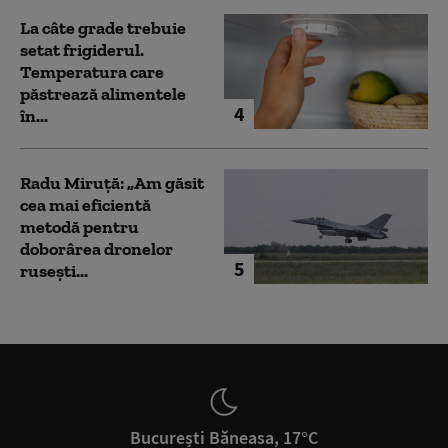
La câte grade trebuie
setat frigiderul.
Temperatura care
păstrează alimentele
4
în...
Radu Miruță: „Am găsit
cea mai eficientă
metodă pentru
doborârea dronelor
5
rusești...
București Băneasa, 17°C