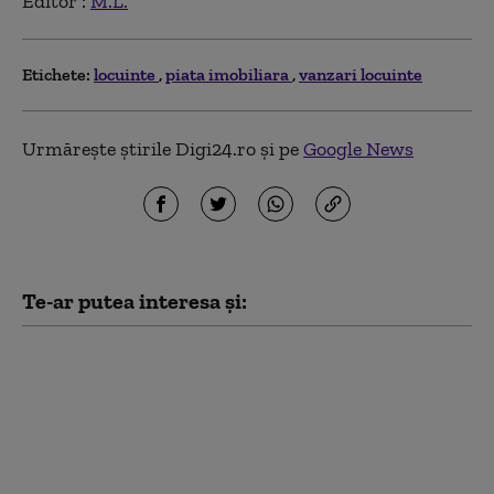
Editor :
M.L.
Etichete:
locuinte
piata imobiliara
vanzari locuinte
Urmărește știrile Digi24.ro și pe
Google News
Te-ar putea interesa și:
Senatul a votat
prelungirea TVA de 9%
în loc de 21% pentru
achiziția locuințelor,
până la 1 octombrie. Ce
se întâmplă mai