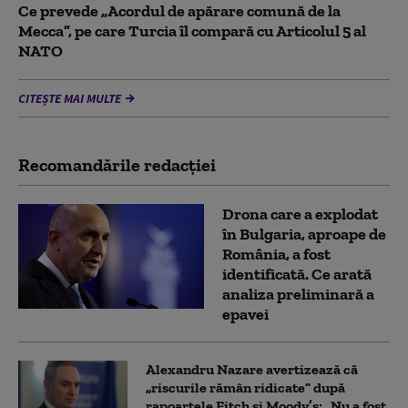
Ce prevede „Acordul de apărare comună de la
Mecca”, pe care Turcia îl compară cu Articolul 5 al
NATO
CITEȘTE MAI MULTE
Recomandările redacţiei
Drona care a explodat
în Bulgaria, aproape de
România, a fost
identificată. Ce arată
analiza preliminară a
epavei
Alexandru Nazare avertizează că
„riscurile rămân ridicate” după
rapoartele Fitch și Moody’s: „Nu a fost