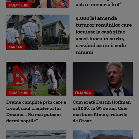
asta e meseria lui!”
FANATIK.RO
4.000 lei amendă
tuturor românilor care
locuiesc la casă și fac
acest lucru în curte,
crezând că nu îi vede
CANCAN
nimeni
FANATIK.RO
FILM NOW
Drama cumplită prin care a
Cum arată Dustin Hoffman
trecut noul transfer al lui
în 2026, la 89 de ani. Cele
Dinamo: „Nu mai puteam
mai bune filme și rolurile
dormi nopțile”
de Oscar