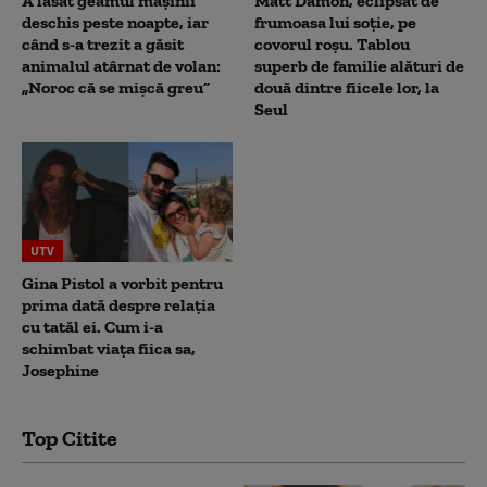
A lăsat geamul mașinii
Matt Damon, eclipsat de
deschis peste noapte, iar
frumoasa lui soție, pe
când s-a trezit a găsit
covorul roșu. Tablou
animalul atârnat de volan:
superb de familie alături de
„Noroc că se mișcă greu”
două dintre fiicele lor, la
Seul
UTV
Gina Pistol a vorbit pentru
prima dată despre relația
cu tatăl ei. Cum i-a
schimbat viața fiica sa,
Josephine
Top Citite