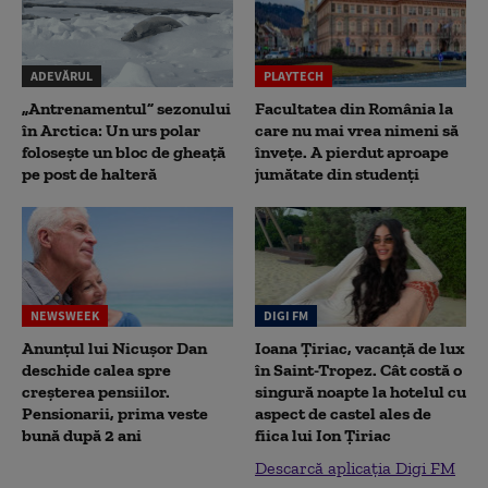
ADEVĂRUL
PLAYTECH
„Antrenamentul” sezonului
Facultatea din România la
în Arctica: Un urs polar
care nu mai vrea nimeni să
folosește un bloc de gheață
înveţe. A pierdut aproape
pe post de halteră
jumătate din studenţi
NEWSWEEK
DIGI FM
Anunțul lui Nicușor Dan
Ioana Țiriac, vacanță de lux
deschide calea spre
în Saint-Tropez. Cât costă o
creșterea pensiilor.
singură noapte la hotelul cu
Pensionarii, prima veste
aspect de castel ales de
bună după 2 ani
fiica lui Ion Țiriac
Descarcă aplicația Digi FM