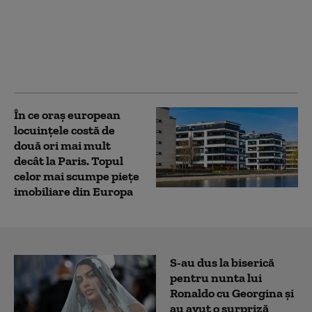
cu 130% față de acum
10 ani. Decizia luată de
mulți dintre românii
hotărâți să-și cumpere
o casă
În ce oraș european
locuințele costă de
două ori mai mult
decât la Paris. Topul
celor mai scumpe piețe
imobiliare din Europa
S-au dus la biserică
pentru nunta lui
Ronaldo cu Georgina și
au avut o surpriză