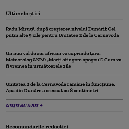
Ultimele știri
Radu Miruță, după creșterea nivelul Dunării: Cel
puțin alte 9 zile pentru Unitatea 2 de la Cernavodă
Un nou val de aer african va cuprinde țara.
Meteorolog ANM: „Marți atingem apogeul”. Cum va
fi vremea în următoarele zile
Unitatea 2 de la Cernavodă rămâne în funcțiune.
Apa din Dunăre a crescut cu 8 centimetri
CITEȘTE MAI MULTE
Recomandările redacţiei