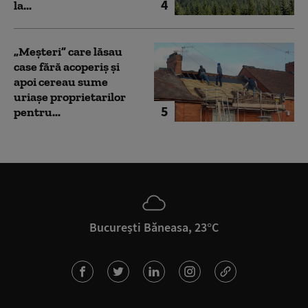
4
la...
„Meșteri” care lăsau
case fără acoperiș și
apoi cereau sume
uriașe proprietarilor
5
pentru...
București Băneasa, 23°C