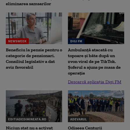
eliminarea samsarilor
NEWSWEEK
DIGI FM
Beneficiu la pensie pentru o
Ambulanță atacată cu
categorie de pensionari.
topoare și bâte după un
Consiliul legislativ a dat
zvon viral de pe TikTok.
aviz favorabil
Șoferul a ajuns pe masa de
operație
Descarcă aplicația Digi FM
EDITIADEDIMINEATA.RO
ADEVARUL
Niciun stat nu a activat
Odiseea Centurii