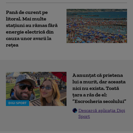
Pană de curent pe
litoral. Mai multe
stațiuni au rămas fără
energie electrică din
cauza unor avarii la
rețea
A anunțat că prietena
lui a murit, dar aceasta
nici nu exista. Toată
țara a râs de el:
”Escrocheria secolului”
DIGI SPORT
Descarcă aplicația Digi
Sport