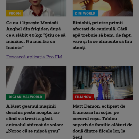
PRO FM
DIGI WORLD
Ce nu-i lipsește Monicăi
Rinichii, printre primii
Anghel din frigider, după
afectați de caniculă. Câtă
ce a slăbit 40 kg: “Știu ce să
apă trebuie să bem, de fapt,
mănânc. Nu mai fac ca
vara și la ce alimente să fim
înainte”
atenți
Descarcă aplicația Pro FM
DIGI ANIMAL WORLD
FILM NOW
A lăsat geamul mașinii
Matt Damon, eclipsat de
deschis peste noapte, iar
frumoasa lui soție, pe
când s-a trezit a găsit
covorul roșu. Tablou
animalul atârnat de volan:
superb de familie alături de
„Noroc că se mișcă greu”
două dintre fiicele lor, la
Seul