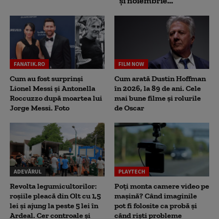
și noiembrie...
FANATIK.RO
FILM NOW
Cum au fost surprinși
Cum arată Dustin Hoffman
Lionel Messi și Antonella
în 2026, la 89 de ani. Cele
Roccuzzo după moartea lui
mai bune filme și rolurile
Jorge Messi. Foto
de Oscar
ADEVĂRUL
PLAYTECH
Revolta legumicultorilor:
Poți monta camere video pe
roșiile pleacă din Olt cu 1,5
mașină? Când imaginile
lei și ajung la peste 5 lei în
pot fi folosite ca probă și
Ardeal. Cer controale și
când riști probleme