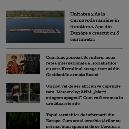
Unitatea 2 de la
Cernavodă rămâne în
funcțiune. Apa din
Dunăre a crescut cu 8
centimetri
Cum funcționează Sovintern, noua
rețea internațională a „socialiștilor”
cu care Kremlinul atrage recruți din
Occident în armata Rusiei
Un nou val de aer african va cuprinde
țara. Meteorolog ANM: „Marți
atingem apogeul”. Cum va fi vremea în
următoarele zile
Topul serviciilor de informații din
Europa. Cum arată ierarhia țărilor cu
cei mai buni spioni și de ce Ucraina a