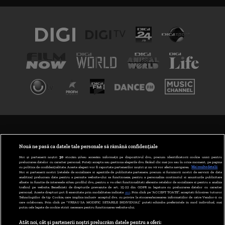
TERMENI ȘI CONDIȚII
POLITICA DE CONFIDENȚIALITATE
Nouă ne pasă ca datele tale personale să rămână confidențiale
Noi și partenerii noștri
30
stocăm și/sau accesăm informații pe dispozitivul dvs., precum identificatorii cookie unici pentru
prelucrarea datelor cu caracter personal. Puteți accepta sau gestiona alegerile dvs. făcând clic mai jos sau în orice moment, pe pagina
ABONARE DIGI TV
cu politica de confidențialitate. Aceste alegeri vor fi raportate partenerilor noștri și nu vă vor afecta navigarea.
Mai multe detalii
Noi si partenerii nostri (retelele de socializare si agentiile de publicitate partenere, precum si furnizorii nostri de servicii de date
analitice) prelucram date pentru a permite website-ului sa functioneze, pentru a personaliza continutul si anunturile publicitare
GESTIONAȚI PREFERINȚELE
afisate in functie de interesele si/sau profilul dvs., pentru a va oferi functionalitati aferente retelelor de socializare si pentru a analiza
traficul pe website. Beneficiati de drepturile prevazute de art. 15-22 din GDPR in legatura cu prelucrarea datelor cu caracter
personal. Aceste drepturi pot fi exercitate prin modalitatea indicata
aici
. Prin click pe “ACCEPT TOATE”, acceptati folosirea tuturor
CODUL DIGI24
Tehnologiilor de tip Cookie, care implica inclusiv acceptul dvs. cu privire la stocarea/accesarea informatiilor de catre Vendor-ii cu
care colaboram. Prin click pe “VREAU SA MODIFIC SETARILE INDIVIDUAL” puteti schimba preferintele in mod individual, mai
putin cele legate de cookie strict necesare pentru functionarea website-ului.
CAMERE WEB
Atât noi, cât și partenerii noștri prelucrăm datele pentru a oferi: