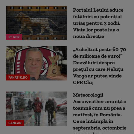
Portalul Leului aduce
întâlniri cu potențial
uriaș pentru 3 zodii.
Viața lor poate lua o
nouă direcție
PE ROZ
„A cheltuit peste 60-70
de milioane de euro!”
Dezvăluiri despre
prețul cu care Neluțu
Varga ar putea vinde
FANATIK.RO
CFR Cluj
Meteorologii
Accuweather anunță o
toamnă cum nu prea a
mai fost, în România.
Ce se întâmplă în
CANCAN
septembrie, octombrie