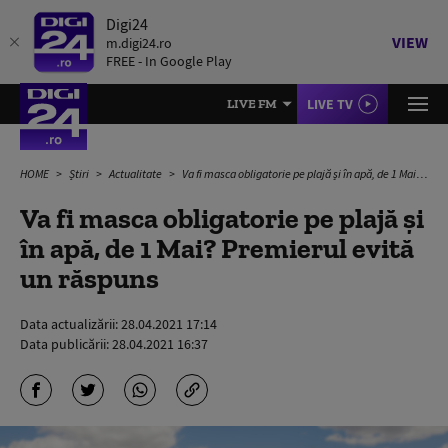
Digi24
VIEW
m.digi24.ro
FREE - In Google Play
LIVE TV
LIVE FM
HOME
Știri
Actualitate
Va fi masca obligatorie pe plajă și în apă, de 1 Mai? Premierul evită un răspuns
Va fi masca obligatorie pe plajă și
în apă, de 1 Mai? Premierul evită
un răspuns
Data actualizării:
28.04.2021 17:14
Data publicării:
28.04.2021 16:37