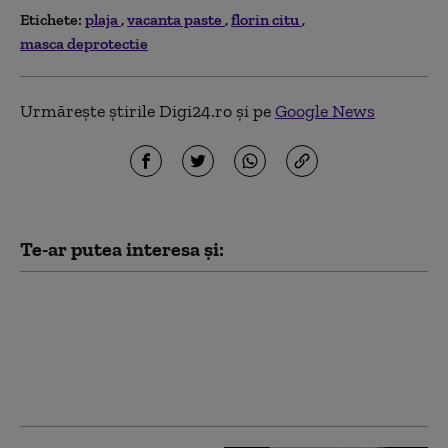
Etichete:
plaja
vacanta paste
florin citu
masca deprotectie
Urmărește știrile Digi24.ro și pe
Google News
Te-ar putea interesa și:
Alertă pe o plajă din
Mamaia, după ce au
fost observate bucăți
de dronă. ISU și Poliția
au izolat perimetrul