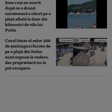
Șase ruși au murit
după ce o dronă
ucraineană a căzut pe o
plajă aflată la doar doi
kilometri de vila lui
Putin
Cazul bizar al celor 300
de șezlonguri furate de
pe o plajă din Italia:
sunt expuse la vedere,
dar proprietarii nu le
pot recupera
Șofer filmat în timp ce
se plimbă cu mașina pe
plaja din Vadu. Ce
amendă a primit