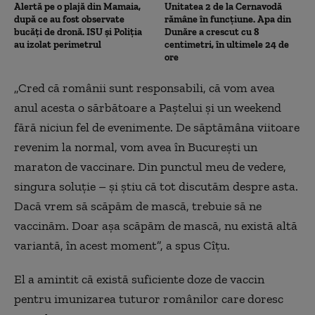
Alertă pe o plajă din Mamaia,
Unitatea 2 de la Cernavodă
după ce au fost observate
rămâne în funcțiune. Apa din
bucăți de dronă. ISU și Poliția
Dunăre a crescut cu 8
au izolat perimetrul
centimetri, în ultimele 24 de
ore
„Cred că românii sunt responsabili, că vom avea
anul acesta o sărbătoare a Paștelui și un weekend
fără niciun fel de evenimente. De săptămâna viitoare
revenim la normal, vom avea în București un
maraton de vaccinare. Din punctul meu de vedere,
singura soluție – și știu că tot discutăm despre asta.
Dacă vrem să scăpăm de mască, trebuie să ne
vaccinăm. Doar așa scăpăm de mască, nu există altă
variantă, în acest moment”, a spus Cîțu.
El a amintit că există suficiente doze de vaccin
pentru imunizarea tuturor românilor care doresc