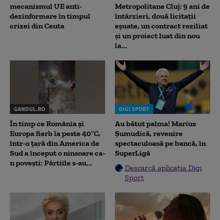
mecanismul UE anti-
Metropolitane Cluj: 9 ani de
dezinformare în timpul
întârzieri, două licitații
crizei din Ceuta
eșuate, un contract reziliat
și un proiect luat din nou
la...
GANDUL.RO
DIGI SPORT
În timp ce România și
Au bătut palma! Marius
Europa fierb la peste 40°C,
Șumudică, revenire
într-o țară din America de
spectaculoasă pe bancă, în
Sud a început o ninsoare ca-
SuperLigă
n povești: Pârtiile s-au...
Descarcă aplicația Digi
Sport