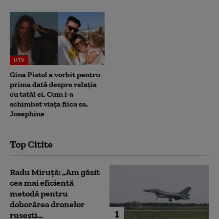
UTV
Gina Pistol a vorbit pentru
prima dată despre relația
cu tatăl ei. Cum i-a
schimbat viața fiica sa,
Josephine
Top Citite
Radu Miruță: „Am găsit
cea mai eficientă
metodă pentru
doborârea dronelor
1
rusești...