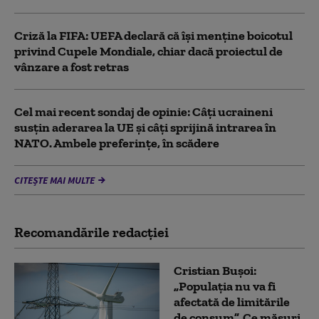
Criză la FIFA: UEFA declară că îşi menţine boicotul
privind Cupele Mondiale, chiar dacă proiectul de
vânzare a fost retras
Cel mai recent sondaj de opinie: Câți ucraineni
susțin aderarea la UE și câți sprijină intrarea în
NATO. Ambele preferințe, în scădere
CITEȘTE MAI MULTE
Recomandările redacţiei
Cristian Bușoi:
„Populația nu va fi
afectată de limitările
de consum”. Ce măsuri