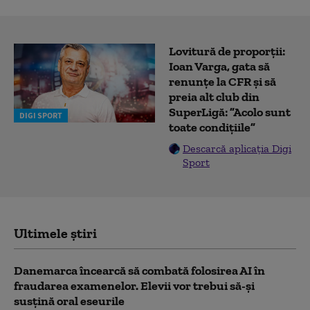
Lovitură de proporții:
Ioan Varga, gata să
renunțe la CFR și să
preia alt club din
SuperLigă: ”Acolo sunt
DIGI SPORT
toate condițiile”
Descarcă aplicația Digi
Sport
Ultimele știri
Danemarca încearcă să combată folosirea AI în
fraudarea examenelor. Elevii vor trebui să-şi
susţină oral eseurile