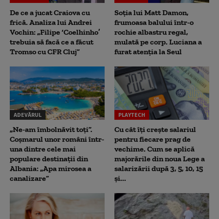
De ce a jucat Craiova cu
Soția lui Matt Damon,
frică. Analiza lui Andrei
frumoasa balului într-o
Vochin: „Filipe ‘Coelhinho’
rochie albastru regal,
trebuia să facă ce a făcut
mulată pe corp. Luciana a
Tromso cu CFR Cluj”
furat atenția la Seul
ADEVĂRUL
PLAYTECH
„Ne-am îmbolnăvit toți”.
Cu cât îți crește salariul
Coșmarul unor români într-
pentru fiecare prag de
una dintre cele mai
vechime. Cum se aplică
populare destinații din
majorările din noua Lege a
Albania: „Apa mirosea a
salarizării după 3, 5, 10, 15
canalizare”
și...