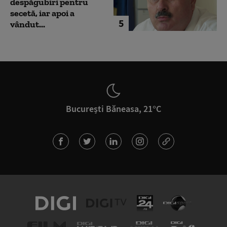
despăgubiri pentru
secetă, iar apoi a
5
vândut...
București Băneasa, 21°C