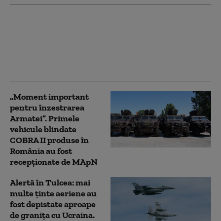
Primele declarații ale
pilotului român de F-16
care a doborât drone
rusești: „N-am știut
pentru ce decolăm”
„Moment important
pentru înzestrarea
Armatei”. Primele
vehicule blindate
COBRA II produse în
România au fost
recepționate de MApN
Alertă în Tulcea: mai
multe ținte aeriene au
fost depistate aproape
de granița cu Ucraina.