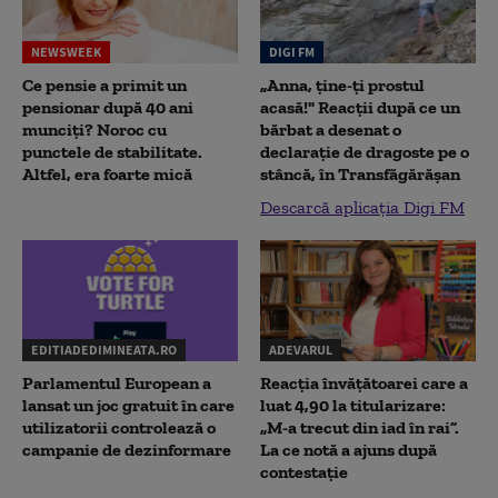
NEWSWEEK
DIGI FM
Ce pensie a primit un
„Anna, ţine-ţi prostul
pensionar după 40 ani
acasă!" Reacţii după ce un
munciți? Noroc cu
bărbat a desenat o
punctele de stabilitate.
declaraţie de dragoste pe o
Altfel, era foarte mică
stâncă, în Transfăgărăşan
Descarcă aplicația Digi FM
EDITIADEDIMINEATA.RO
ADEVARUL
Parlamentul European a
Reacția învățătoarei care a
lansat un joc gratuit în care
luat 4,90 la titularizare:
utilizatorii controlează o
„M-a trecut din iad în rai”.
campanie de dezinformare
La ce notă a ajuns după
contestație