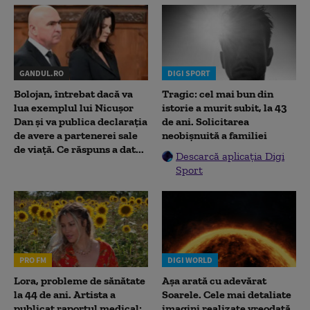
GANDUL.RO
DIGI SPORT
Bolojan, întrebat dacă va
Tragic: cel mai bun din
lua exemplul lui Nicușor
istorie a murit subit, la 43
Dan și va publica declarația
de ani. Solicitarea
de avere a partenerei sale
neobișnuită a familiei
de viață. Ce răspuns a dat...
Descarcă aplicația Digi
Sport
PRO FM
DIGI WORLD
Lora, probleme de sănătate
Așa arată cu adevărat
la 44 de ani. Artista a
Soarele. Cele mai detaliate
publicat raportul medical:
imagini realizate vreodată