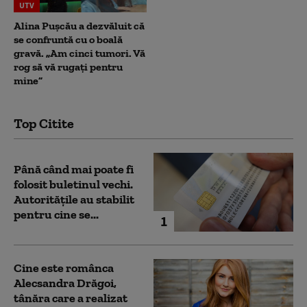
UTV
Alina Pușcău a dezvăluit că
se confruntă cu o boală
gravă. „Am cinci tumori. Vă
rog să vă rugați pentru
mine”
Top Citite
Până când mai poate fi
folosit buletinul vechi.
Autoritățile au stabilit
pentru cine se...
1
Cine este românca
Alecsandra Drăgoi,
tânăra care a realizat