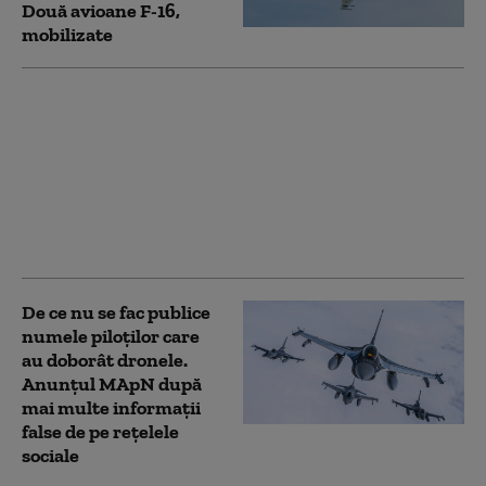
Două avioane F-16,
mobilizate
Ziua Imnului Național
2026: Programul
complet al
ceremoniilor
organizate pe 29 iulie
în București și în
marile orașe ale țării
De ce nu se fac publice
numele piloților care
au doborât dronele.
Anunțul MApN după
mai multe informații
false de pe rețelele
sociale