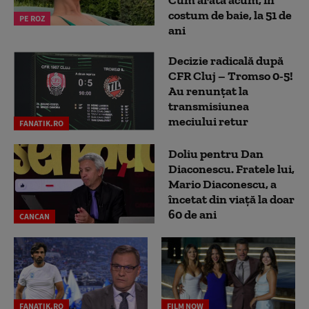
costum de baie, la 51 de
PE ROZ
ani
Decizie radicală după
CFR Cluj – Tromso 0-5!
Au renunțat la
transmisiunea
meciului retur
FANATIK.RO
Doliu pentru Dan
Diaconescu. Fratele lui,
Mario Diaconescu, a
încetat din viață la doar
60 de ani
CANCAN
FANATIK.RO
FILM NOW