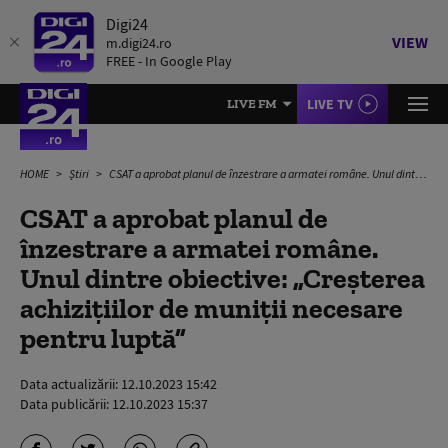
Digi24
VIEW
m.digi24.ro
FREE - In Google Play
LIVE TV
LIVE FM
HOME
Știri
CSAT a aprobat planul de înzestrare a armatei române. Unul dintre obiective: „Creșterea achizițiilor de muniții necesare pentru luptă”
CSAT a aprobat planul de
înzestrare a armatei române.
Unul dintre obiective: „Creșterea
achizițiilor de muniții necesare
pentru luptă”
Data actualizării:
12.10.2023 15:42
Data publicării:
12.10.2023 15:37