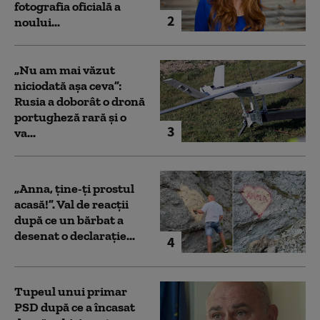
fotografia oficială a
2
noului...
„Nu am mai văzut
niciodată așa ceva”:
Rusia a doborât o dronă
portugheză rară și o
3
va...
„Anna, ţine-ţi prostul
acasă!”. Val de reacții
după ce un bărbat a
desenat o declarație...
4
Tupeul unui primar
PSD după ce a încasat