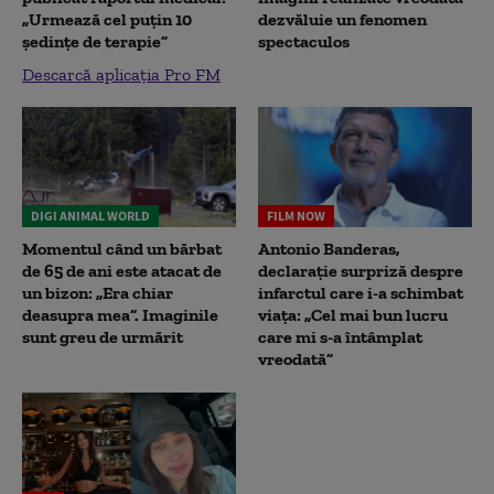
„Urmează cel puțin 10
dezvăluie un fenomen
ședințe de terapie”
spectaculos
Descarcă aplicația Pro FM
DIGI ANIMAL WORLD
FILM NOW
Momentul când un bărbat
Antonio Banderas,
de 65 de ani este atacat de
declarație surpriză despre
un bizon: „Era chiar
infarctul care i-a schimbat
deasupra mea”. Imaginile
viața: „Cel mai bun lucru
sunt greu de urmărit
care mi s-a întâmplat
vreodată”