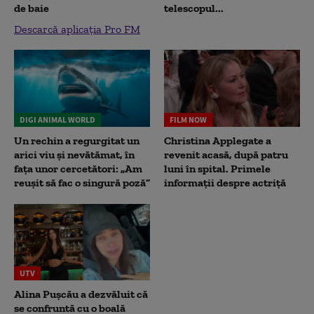
de baie
telescopul...
Descarcă aplicația Pro FM
DIGI ANIMAL WORLD
FILM NOW
Un rechin a regurgitat un
Christina Applegate a
arici viu și nevătămat, în
revenit acasă, după patru
fața unor cercetători: „Am
luni în spital. Primele
reușit să fac o singură poză”
informații despre actriță
UTV
Alina Pușcău a dezvăluit că
se confruntă cu o boală