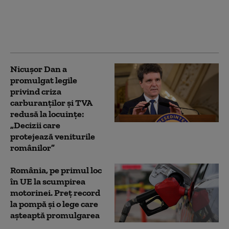
motorinei. Nu ni se
oferă o reducere, ni se
returnează o parte din
scumpire
Nicușor Dan a
promulgat legile
privind criza
carburanților și TVA
redusă la locuințe:
„Decizii care
protejează veniturile
românilor”
România, pe primul loc
în UE la scumpirea
motorinei. Preț record
la pompă și o lege care
așteaptă promulgarea