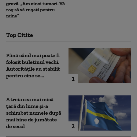
gravă. „Am cinci tumori. Vă
rog să vă rugați pentru
mine”
Top Citite
Până când mai poate fi
folosit buletinul vechi.
Autoritățile au stabilit
pentru cine se...
1
A treia cea mai mică
țară din lume și-a
schimbat numele după
mai bine de jumătate
2
de secol