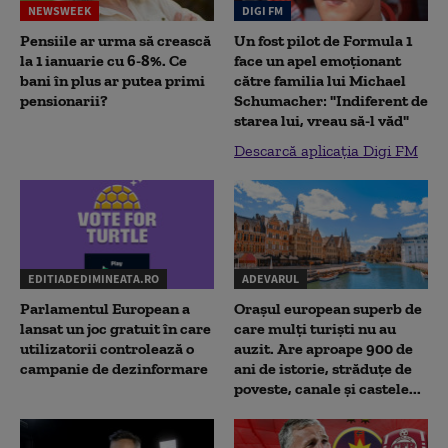
NEWSWEEK
DIGI FM
Pensiile ar urma să crească
Un fost pilot de Formula 1
la 1 ianuarie cu 6-8%. Ce
face un apel emoționant
bani în plus ar putea primi
către familia lui Michael
pensionarii?
Schumacher: "Indiferent de
starea lui, vreau să-l văd"
Descarcă aplicația Digi FM
EDITIADEDIMINEATA.RO
ADEVARUL
Parlamentul European a
Orașul european superb de
lansat un joc gratuit în care
care mulți turiști nu au
utilizatorii controlează o
auzit. Are aproape 900 de
campanie de dezinformare
ani de istorie, străduțe de
poveste, canale și castele...