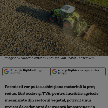
Imagine cu caracter ilustrativ. Foto: Inquam Photos / Casian Mitu
Urmărește
Digi24
în Google
Adaugă
Digi24
ca sursă preferată în
Discover
Google
Fermierii vor putea achiziţiona motorină la preţ
redus, fără accize şi TVA, pentru lucrările agricole
mecanizate din sectorul vegetal, potrivit unui
proiect de ordonanţă de urgenţă lansat vineri în