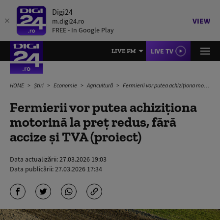
Digi24
VIEW
m.digi24.ro
FREE - In Google Play
LIVE TV
LIVE FM
HOME
Știri
Economie
Agricultură
Fermierii vor putea achiziţiona motorină la preţ redus, fără accize şi TVA (proiect)
Fermierii vor putea achiziţiona
motorină la preţ redus, fără
accize şi TVA (proiect)
Data actualizării:
27.03.2026 19:03
Data publicării:
27.03.2026 17:34