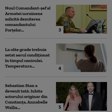
Noul Comandant-șef al
Armatei ucrainene
solicită demiterea
comandantului
3
Forțelor...
La câte grade trebuie
setat aerul condiționat
în timpul caniculei.
Temperatura...
4
Sebastian Stan a
devenit tată. Iubita
actorului originar din
Constanța, Annabelle
5
Wallis...