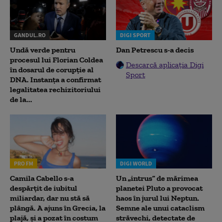
GANDUL.RO
DIGI SPORT
Undă verde pentru
Dan Petrescu s-a decis
procesul lui Florian Coldea
Descarcă aplicația Digi
în dosarul de corupție al
Sport
DNA. Instanța a confirmat
legalitatea rechizitoriului
de la...
PRO FM
DIGI WORLD
Camila Cabello s-a
Un „intrus” de mărimea
despărțit de iubitul
planetei Pluto a provocat
miliardar, dar nu stă să
haos în jurul lui Neptun.
plângă. A ajuns în Grecia, la
Semne ale unui cataclism
plajă, și a pozat în costum
străvechi, detectate de