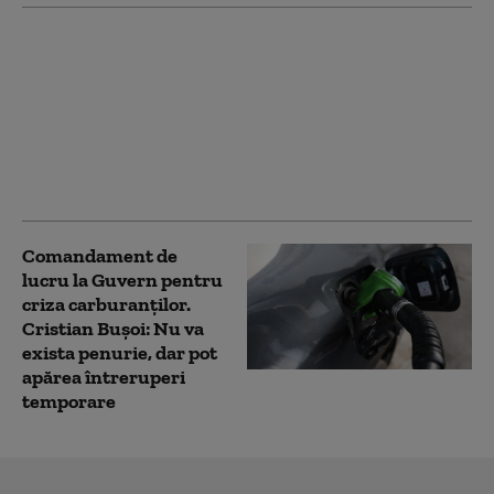
Camera Deputaților a
adoptat ajutorul de
stat pentru crescătorii
de suine afectați de
criza din Orientul
Mijlociu. Câți bani pot
primi
Comandament de
lucru la Guvern pentru
criza carburanților.
Cristian Bușoi: Nu va
exista penurie, dar pot
apărea întreruperi
temporare