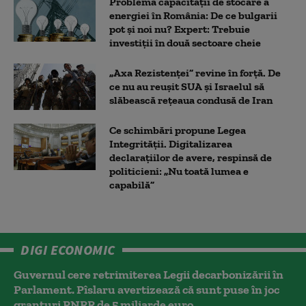
Problema capacității de stocare a
energiei în România: De ce bulgarii
pot și noi nu? Expert: Trebuie
investiții în două sectoare cheie
„Axa Rezistenței” revine în forță. De
ce nu au reușit SUA și Israelul să
slăbească rețeaua condusă de Iran
Ce schimbări propune Legea
Integrității. Digitalizarea
declarațiilor de avere, respinsă de
politicieni: „Nu toată lumea e
capabilă”
DIGI ECONOMIC
Guvernul cere retrimiterea Legii decarbonizării în
Parlament. Pîslaru avertizează că sunt puse în joc
granturi PNRR de 5 miliarde euro