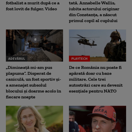
fotbalist a murit după ce a
tată. Annabelle Wallis,
fost lovit de fulger. Video
iubita actorului originar
din Constanța, a născut
primul copil al cuplului
ADEVĂRUL
PLAYTECH
„Dimineață mi-am pus
De ce România nu poate fi
plapuma”. Disperat de
apărată doar cu baze
caniculă, un fost sportiv și-
militare. Cele trei
a amenajat subsolul
autostrăzi care au devenit
blocului și doarme acolo în
esențiale pentru NATO
fiecare noapte