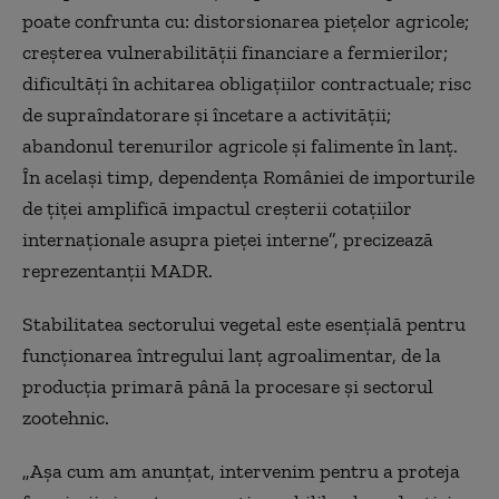
poate confrunta cu: distorsionarea pieţelor agricole;
creşterea vulnerabilităţii financiare a fermierilor;
dificultăţi în achitarea obligaţiilor contractuale; risc
de supraîndatorare şi încetare a activităţii;
abandonul terenurilor agricole şi falimente în lanţ.
În acelaşi timp, dependenţa României de importurile
de ţiţei amplifică impactul creşterii cotaţiilor
internaţionale asupra pieţei interne”, precizează
reprezentanţii MADR.
Stabilitatea sectorului vegetal este esenţială pentru
funcţionarea întregului lanţ agroalimentar, de la
producţia primară până la procesare şi sectorul
zootehnic.
„Aşa cum am anunţat, intervenim pentru a proteja