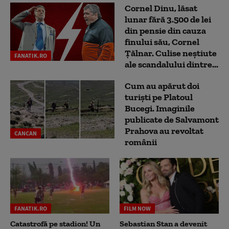
Cornel Dinu, lăsat
lunar fără 3.500 de lei
din pensie din cauza
finului său, Cornel
Țălnar. Culise neștiute
FANATIK.RO
ale scandalului dintre...
Cum au apărut doi
turiști pe Platoul
Bucegi. Imaginile
publicate de Salvamont
Prahova au revoltat
CANCAN
românii
FANATIK.RO
FILM NOW
Catastrofă pe stadion! Un
Sebastian Stan a devenit