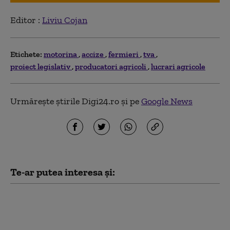
Editor :
Liviu Cojan
Etichete:
motorina
accize
fermieri
tva
proiect legislativ
producatori agricoli
lucrari agricole
Urmărește știrile Digi24.ro și pe
Google News
Te-ar putea interesa și:
Dumitru Chisăliță:
România asistă la un
Black Friday al