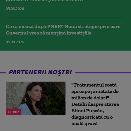
05.08.2026
Ce urmează după PNRR? Noua strategie prin care
Guvernul vrea să mențină investițiile
05.08.2026
PARTENERII NOȘTRI
"Tratamentul costă
aproape jumătate de
milion de dolari".
Detalii despre starea
Alinei Pușcău,
PE ROZ
diagnosticată cu o
boală gravă