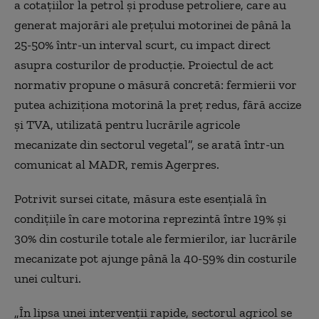
a cotaţiilor la petrol şi produse petroliere, care au
generat majorări ale preţului motorinei de până la
25-50% într-un interval scurt, cu impact direct
asupra costurilor de producţie. Proiectul de act
normativ propune o măsură concretă: fermierii vor
putea achiziţiona motorină la preţ redus, fără accize
şi TVA, utilizată pentru lucrările agricole
mecanizate din sectorul vegetal”, se arată într-un
comunicat al MADR, remis Agerpres.
Potrivit sursei citate, măsura este esenţială în
condiţiile în care motorina reprezintă între 19% şi
30% din costurile totale ale fermierilor, iar lucrările
mecanizate pot ajunge până la 40-59% din costurile
unei culturi.
„În lipsa unei intervenţii rapide, sectorul agricol se