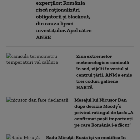
experților: România
riscă raționalizări
obligatorii și blackout,
din cauza lipsei
investițiilor. Apel către
ANRE
Ziua extremelor
meteorologice: caniculă
în sud, vijelii în vestul și
centrul țării. ANM a emis
trei coduri galbene
HARTĂ
Mesajul lui Nicușor Dan
după decizia Moody’s
privind ratingul de țară: „A
confirmat pașii importanți
pe care România i-a făcut”
Radu Miruță: Rusia își va modifica în