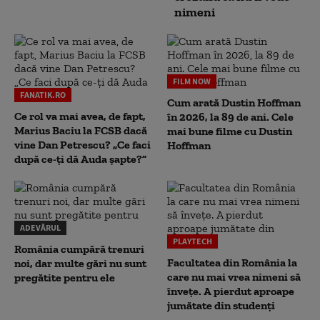
nimeni
FILM NOW
FANATIK.RO
Cum arată Dustin Hoffman
Ce rol va mai avea, de fapt,
în 2026, la 89 de ani. Cele
Marius Baciu la FCSB dacă
mai bune filme cu Dustin
vine Dan Petrescu? „Ce faci
Hoffman
după ce-ți dă Auda șapte?”
ADEVĂRUL
PLAYTECH
România cumpără trenuri
Facultatea din România la
noi, dar multe gări nu sunt
care nu mai vrea nimeni să
pregătite pentru ele
înveţe. A pierdut aproape
jumătate din studenţi