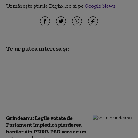
Urmărește știrile Digi24.ro și pe
Google News
Te-ar putea interesa și:
Cum afli dacă ai datorii
la ANAF sau la
Primărie. Documentul
oficial care arată dacă
ai obligații fiscale de
plată
Grindeanu: Legile votate de
Parlament împiedică pierderea
banilor din PNRR. PSD cere acum