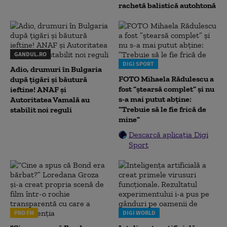
rachetă balistică autohtonă
GANDUL.RO
DIGI SPORT
Adio, drumuri în Bulgaria
FOTO Mihaela Rădulescu a
după țigări și băutură
fost ”ștearsă complet” și nu
ieftine! ANAF și
s-a mai putut abține:
Autoritatea Vamală au
”Trebuie să le fie frică de
stabilit noi reguli
mine”
Descarcă aplicația Digi
Sport
PRO FM
DIGI WORLD