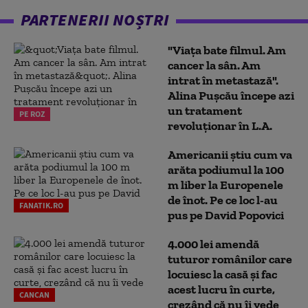
PARTENERII NOȘTRI
"Viața bate filmul. Am
cancer la sân. Am
intrat în metastază".
Alina Pușcău începe azi
un tratament
PE ROZ
revoluționar în L.A.
Americanii știu cum va
arăta podiumul la 100
m liber la Europenele
de înot. Pe ce loc l-au
FANATIK.RO
pus pe David Popovici
4.000 lei amendă
tuturor românilor care
locuiesc la casă și fac
acest lucru în curte,
CANCAN
crezând că nu îi vede