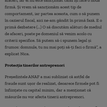
afaceri, iar el nu este sancționat când își face o nouă
firmă. Și vrem să sancționăm acest tip de
comportament, iar partea aceasta, cum o să punem
în cazierul fiscal, aici ne-am gândit în primă fază. E o
primă dezbatere (...) O să discutăm alături de mediul
de afaceri, poate pe domeniul să venim acolo cu
criterii specifice. Să putem să-i spunem legal și
frumos: domnule, tu nu mai poți să-ți faci o firmă”, a
explicat Nica.
Protecția tinerilor antreprenori
Președintele ANAF a mai subliniat că astfel de
fraude sunt ușor de realizat, deoarece firmele pot fi
înființate cu capital minim, dar a menționat că
măsurile nu vor afecta tinerii antreprenori.