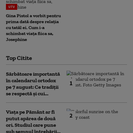
UTV
Gina Pistol a vorbit pentru
prima dată despre relația
cu tatăl ei. Cum i-a
schimbat viața fiica sa,
Josephine
Top Citite
Sărbătoare importantă
în calendarul ortodox
1
pe 7 august: Ce tradiții
se respectă și cui...
Viața pe Pământ ar fi
2
putut apărea de două
ori. Studiul care pune
sub semnul întrebării...