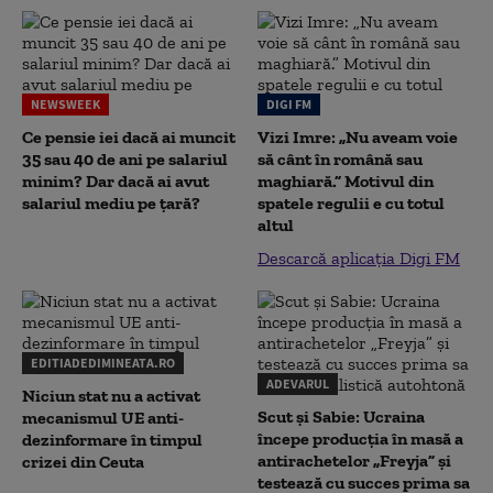
NEWSWEEK
DIGI FM
Ce pensie iei dacă ai muncit
Vizi Imre: „Nu aveam voie
35 sau 40 de ani pe salariul
să cânt în română sau
minim? Dar dacă ai avut
maghiară.” Motivul din
salariul mediu pe țară?
spatele regulii e cu totul
altul
Descarcă aplicația Digi FM
EDITIADEDIMINEATA.RO
ADEVARUL
Niciun stat nu a activat
Scut și Sabie: Ucraina
mecanismul UE anti-
începe producția în masă a
dezinformare în timpul
antirachetelor „Freyja” și
crizei din Ceuta
testează cu succes prima sa