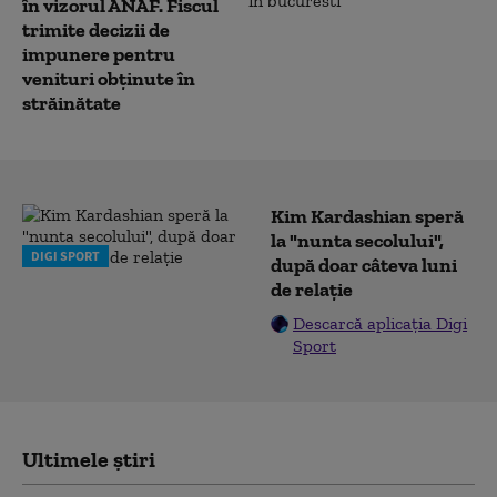
în vizorul ANAF. Fiscul
trimite decizii de
impunere pentru
venituri obținute în
străinătate
Kim Kardashian speră
la "nunta secolului",
DIGI SPORT
după doar câteva luni
de relație
Descarcă aplicația Digi
Sport
Ultimele știri