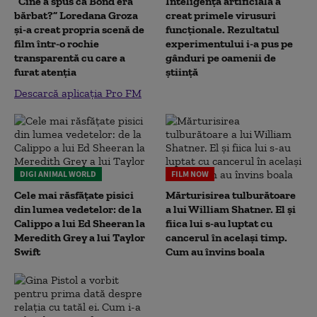
“Cine a spus că Bond era
Inteligența artificială a
bărbat?” Loredana Groza
creat primele virusuri
și-a creat propria scenă de
funcționale. Rezultatul
film într-o rochie
experimentului i-a pus pe
transparentă cu care a
gânduri pe oamenii de
furat atenția
știință
Descarcă aplicația Pro FM
DIGI ANIMAL WORLD
FILM NOW
Cele mai răsfățate pisici
Mărturisirea tulburătoare
din lumea vedetelor: de la
a lui William Shatner. El și
Calippo a lui Ed Sheeran la
fiica lui s-au luptat cu
Meredith Grey a lui Taylor
cancerul în același timp.
Swift
Cum au învins boala