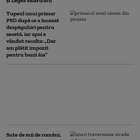
și Legea salarizării
Tupeul unui primar
PSD după ce a încasat
despăgubiri pentru
secetă, iar apoi a
vândut recolta: „Dar
am plătit impozit
pentru banii ăia”
Reducere de 3% la
impozit pentru mai
multe firme:
Ministerul Finanțelor a
aprobat procedura.
ANAF acordă automat
bonificația
Sute de mii de români,