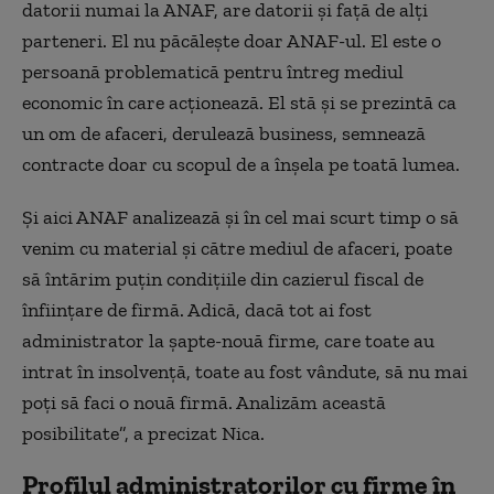
datorii numai la ANAF, are datorii și față de alți
parteneri. El nu păcălește doar ANAF-ul. El este o
persoană problematică pentru întreg mediul
economic în care acționează. El stă și se prezintă ca
un om de afaceri, derulează business, semnează
contracte doar cu scopul de a înșela pe toată lumea.
Și aici ANAF analizează și în cel mai scurt timp o să
venim cu material și către mediul de afaceri, poate
să întărim puțin condițiile din cazierul fiscal de
înființare de firmă. Adică, dacă tot ai fost
administrator la șapte-nouă firme, care toate au
intrat în insolvență, toate au fost vândute, să nu mai
poți să faci o nouă firmă. Analizăm această
posibilitate”, a precizat Nica.
Profilul administratorilor cu firme în