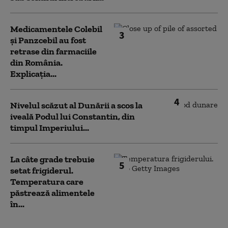
Medicamentele Colebil
3
și Panzcebil au fost
retrase din farmaciile
din România.
Explicația...
4
Nivelul scăzut al Dunării a scos la
iveală Podul lui Constantin, din
timpul Imperiului...
La câte grade trebuie
5
setat frigiderul.
Temperatura care
păstrează alimentele
în...