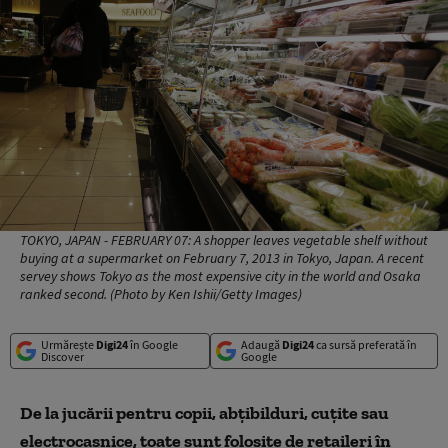
TOKYO, JAPAN - FEBRUARY 07: A shopper leaves vegetable shelf without
buying at a supermarket on February 7, 2013 in Tokyo, Japan. A recent
servey shows Tokyo as the most expensive city in the world and Osaka
ranked second. (Photo by Ken Ishii/Getty Images)
Urmărește
Digi24
în Google
Adaugă
Digi24
ca sursă preferată în
Discover
Google
De la jucării pentru copii, abţibilduri, cuţite sau
electrocasnice, toate sunt folosite de retaileri în