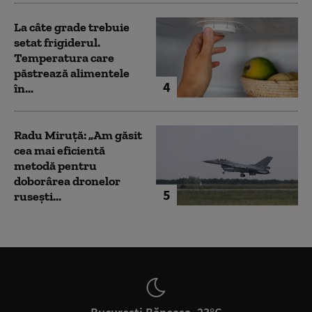
La câte grade trebuie
setat frigiderul.
Temperatura care
păstrează alimentele
4
în...
Radu Miruță: „Am găsit
cea mai eficientă
metodă pentru
doborârea dronelor
5
rusești...