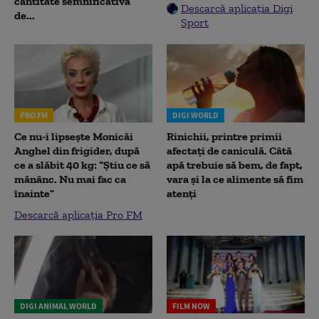
cantitate semnificativă
Descarcă aplicația Digi
de...
Sport
PRO FM
DIGI WORLD
Ce nu-i lipsește Monicăi
Rinichii, printre primii
Anghel din frigider, după
afectați de caniculă. Câtă
ce a slăbit 40 kg: “Știu ce să
apă trebuie să bem, de fapt,
mănânc. Nu mai fac ca
vara și la ce alimente să fim
înainte”
atenți
Descarcă aplicația Pro FM
DIGI ANIMAL WORLD
FILM NOW