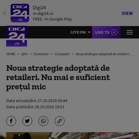
Digi24
VIEW
m.digi24.ro
FREE - In Google Play
LIVE TV
LIVE FM
HOME
Știri
Economie
Companii
Noua strategie adoptată de retaileri. Nu mai e suficient preţul mic
Noua strategie adoptată de
retaileri. Nu mai e suficient
preţul mic
Data actualizării:
27.10.2016 05:44
Data publicării:
26.10.2016 19:21