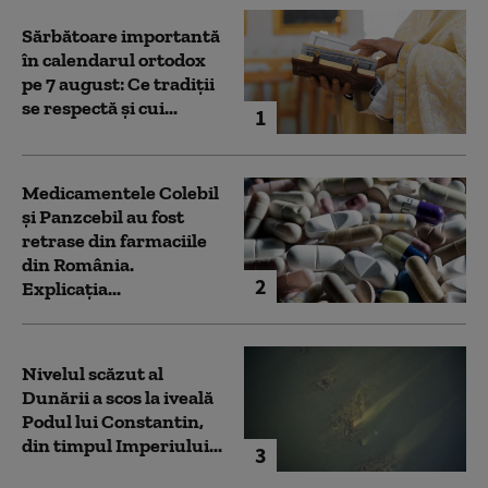
Sărbătoare importantă
în calendarul ortodox
pe 7 august: Ce tradiții
se respectă și cui...
1
Medicamentele Colebil
și Panzcebil au fost
retrase din farmaciile
din România.
2
Explicația...
Nivelul scăzut al
Dunării a scos la iveală
Podul lui Constantin,
din timpul Imperiului...
3