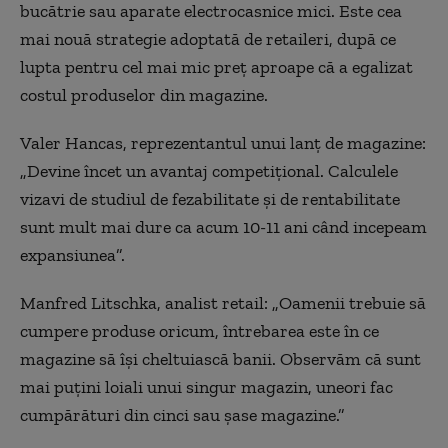
bucătrie sau aparate electrocasnice mici. Este cea
mai nouă strategie adoptată de retaileri, după ce
lupta pentru cel mai mic preţ aproape că a egalizat
costul produselor din magazine.
Valer Hancas, reprezentantul unui lanţ de magazine:
„D
evine încet un avantaj competiţional. Calculele
vizavi de studiul de fezabilitate şi de rentabilitate
sunt mult mai dure ca acum 10-11 ani când incepeam
expansiunea”.
Manfred Litschka, analist retail: „
Oamenii trebuie să
cumpere produse oricum, întrebarea este în ce
magazine să îşi cheltuiască banii. Observăm că sunt
mai puţini loiali unui singur magazin, uneori fac
cumpărături din cinci sau şase magazine.”