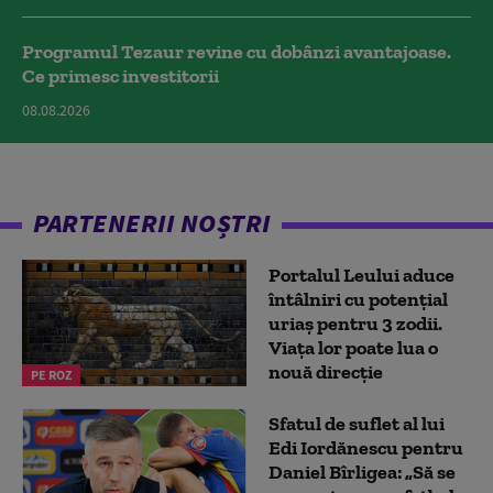
Programul Tezaur revine cu dobânzi avantajoase.
Ce primesc investitorii
08.08.2026
PARTENERII NOȘTRI
Portalul Leului aduce
întâlniri cu potențial
uriaș pentru 3 zodii.
Viața lor poate lua o
nouă direcție
PE ROZ
Sfatul de suflet al lui
Edi Iordănescu pentru
Daniel Bîrligea: „Să se