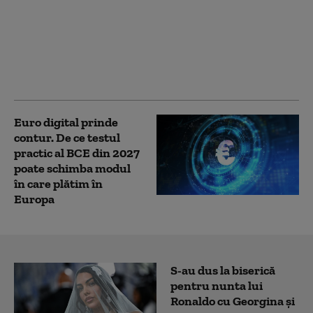
Electrica se oferă să
furnizeze energie
gratis companiilor din
industrie. Condiția pe
care trebuie să o
îndeplinească
Euro digital prinde
contur. De ce testul
practic al BCE din 2027
poate schimba modul
în care plătim în
Europa
S-au dus la biserică
pentru nunta lui
Ronaldo cu Georgina și