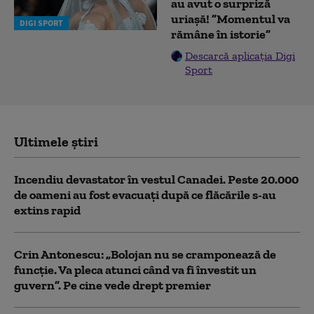
au avut o surpriză
uriașă! ”Momentul va
DIGI SPORT
rămâne în istorie”
Descarcă aplicația Digi
Sport
Ultimele știri
Incendiu devastator în vestul Canadei. Peste 20.000
de oameni au fost evacuați după ce flăcările s-au
extins rapid
Crin Antonescu: „Bolojan nu se cramponează de
funcție. Va pleca atunci când va fi învestit un
guvern”. Pe cine vede drept premier