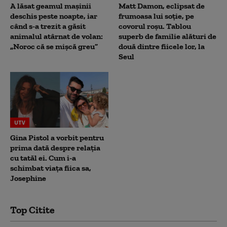
A lăsat geamul mașinii
Matt Damon, eclipsat de
deschis peste noapte, iar
frumoasa lui soție, pe
când s-a trezit a găsit
covorul roșu. Tablou
animalul atârnat de volan:
superb de familie alături de
„Noroc că se mișcă greu”
două dintre fiicele lor, la
Seul
UTV
Gina Pistol a vorbit pentru
prima dată despre relația
cu tatăl ei. Cum i-a
schimbat viața fiica sa,
Josephine
Top Citite