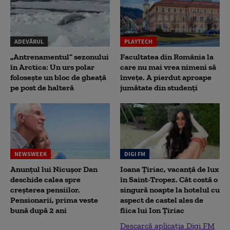
ADEVĂRUL
PLAYTECH
„Antrenamentul” sezonului
Facultatea din România la
în Arctica: Un urs polar
care nu mai vrea nimeni să
folosește un bloc de gheață
înveţe. A pierdut aproape
pe post de halteră
jumătate din studenţi
NEWSWEEK
DIGI FM
Anunțul lui Nicușor Dan
Ioana Țiriac, vacanță de lux
deschide calea spre
în Saint-Tropez. Cât costă o
creșterea pensiilor.
singură noapte la hotelul cu
Pensionarii, prima veste
aspect de castel ales de
bună după 2 ani
fiica lui Ion Țiriac
Descarcă aplicația Digi FM