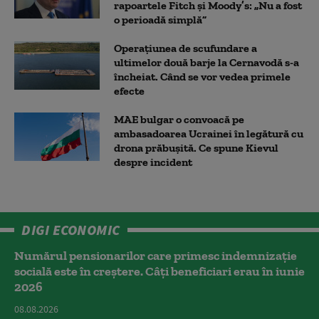
rapoartele Fitch și Moody’s: „Nu a fost
o perioadă simplă”
Operațiunea de scufundare a
ultimelor două barje la Cernavodă s-a
încheiat. Când se vor vedea primele
efecte
MAE bulgar o convoacă pe
ambasadoarea Ucrainei în legătură cu
drona prăbuşită. Ce spune Kievul
despre incident
DIGI ECONOMIC
Numărul pensionarilor care primesc indemnizaţie
socială este în creștere. Câți beneficiari erau în iunie
2026
08.08.2026