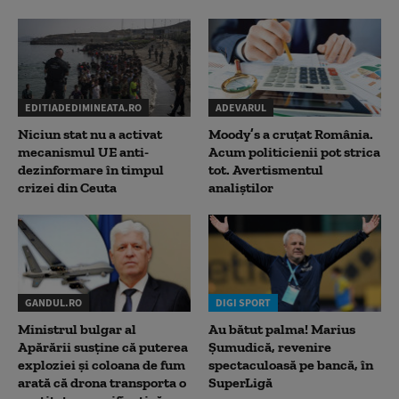
EDITIADEDIMINEATA.RO
ADEVARUL
Niciun stat nu a activat
Moody’s a cruțat România.
mecanismul UE anti-
Acum politicienii pot strica
dezinformare în timpul
tot. Avertismentul
crizei din Ceuta
analiștilor
GANDUL.RO
DIGI SPORT
Ministrul bulgar al
Au bătut palma! Marius
Apărării susține că puterea
Șumudică, revenire
exploziei și coloana de fum
spectaculoasă pe bancă, în
arată că drona transporta o
SuperLigă