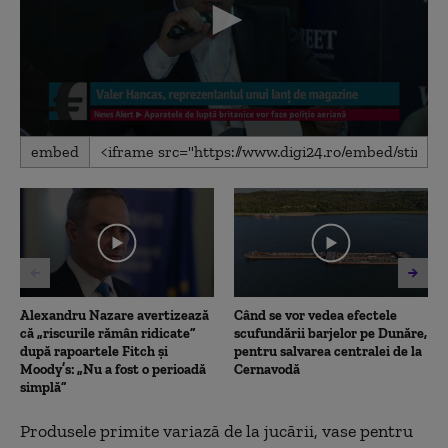
0
embed
seconds
of
1
minute,
38
seconds
Alexandru Nazare avertizează
Când se vor vedea efectele
că „riscurile rămân ridicate”
scufundării barjelor pe Dunăre,
după rapoartele Fitch și
pentru salvarea centralei de la
Moody’s: „Nu a fost o perioadă
Cernavodă
simplă”
Produsele primite variază de la jucării, vase pentru