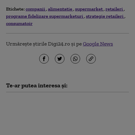
Etichete:
companii
alimentatie
supermarket
retaileri
programe fidelizare supermarketuri
strategie retaileri
consumatoir
Urmărește știrile Digi24.ro și pe
Google News
Te-ar putea interesa și:
Restricții în R. Moldova:
Evitarea utilizării
lifturilor între 6:00 şi
9:00, optimizarea
iluminatului şi
reorganizarea