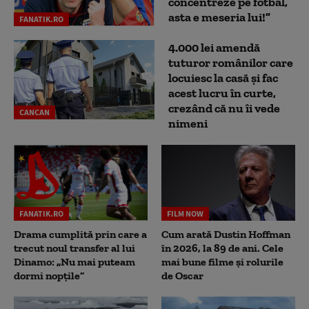
concentreze pe fotbal,
asta e meseria lui!”
FANATIK.RO
4.000 lei amendă
tuturor românilor care
locuiesc la casă și fac
acest lucru în curte,
crezând că nu îi vede
CANCAN
nimeni
FANATIK.RO
FILM NOW
Drama cumplită prin care a
Cum arată Dustin Hoffman
trecut noul transfer al lui
în 2026, la 89 de ani. Cele
Dinamo: „Nu mai puteam
mai bune filme și rolurile
dormi nopțile”
de Oscar