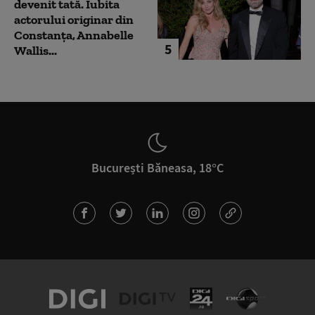
devenit tată. Iubita
actorului originar din
Constanța, Annabelle
5
Wallis...
București Băneasa, 18°C