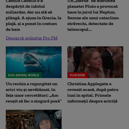
Camila Cabello s-a
Un „intrus” de mărimea
despărțit de iubitul
planetei Pluto a provocat
miliardar, dar nu stă să
haos în jurul lui Neptun.
plângă. A ajuns în Grecia, la
Semne ale unui cataclism
plajă, și a pozat în costum
străvechi, detectate de
de baie
telescopul...
Descarcă aplicația Pro FM
DIGI ANIMAL WORLD
FILM NOW
Un rechin a regurgitat un
Christina Applegate a
arici viu și nevătămat, în
revenit acasă, după patru
fața unor cercetători: „Am
luni în spital. Primele
reușit să fac o singură poză”
informații despre actriță