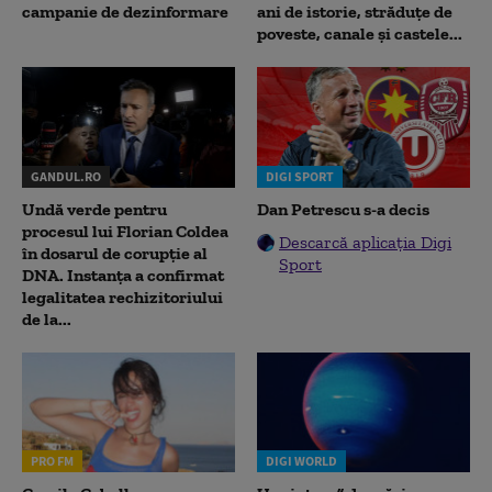
campanie de dezinformare
ani de istorie, străduțe de
poveste, canale și castele...
GANDUL.RO
DIGI SPORT
Undă verde pentru
Dan Petrescu s-a decis
procesul lui Florian Coldea
Descarcă aplicația Digi
în dosarul de corupție al
Sport
DNA. Instanța a confirmat
legalitatea rechizitoriului
de la...
PRO FM
DIGI WORLD