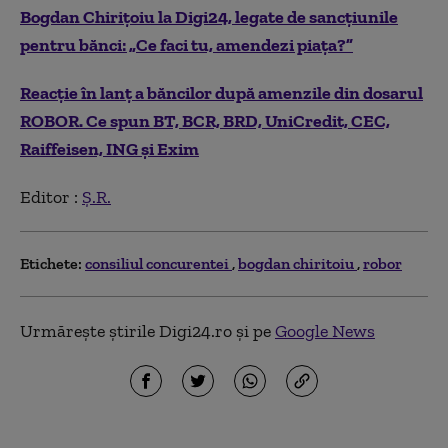
Bogdan Chirițoiu la Digi24, legate de sancțiunile
pentru bănci: „Ce faci tu, amendezi piața?”
Reacție în lanț a băncilor după amenzile din dosarul
ROBOR. Ce spun BT, BCR, BRD, UniCredit, CEC,
Raiffeisen, ING și Exim
Editor :
Ș.R.
Etichete:
consiliul concurentei
bogdan chiritoiu
robor
Urmărește știrile Digi24.ro și pe
Google News