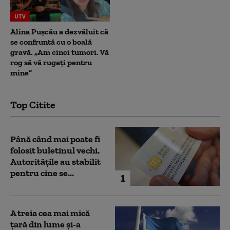
UTV
Alina Pușcău a dezvăluit că
se confruntă cu o boală
gravă. „Am cinci tumori. Vă
rog să vă rugați pentru
mine”
Top Citite
Până când mai poate fi
folosit buletinul vechi.
Autoritățile au stabilit
pentru cine se...
1
A treia cea mai mică
țară din lume și-a