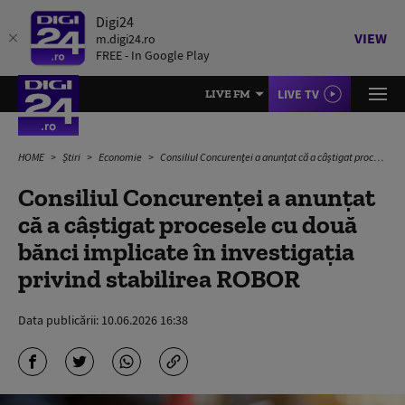
Digi24
VIEW
m.digi24.ro
FREE - In Google Play
LIVE TV
LIVE FM
HOME
Știri
Economie
Consiliul Concurenţei a anunțat că a câştigat procesele cu două bănci implicate în investigaţia privind stabilirea ROBOR
Consiliul Concurenţei a anunțat
că a câştigat procesele cu două
bănci implicate în investigaţia
privind stabilirea ROBOR
Data publicării:
10.06.2026 16:38