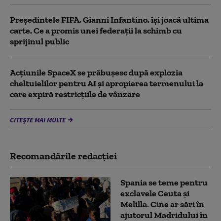
Președintele FIFA, Gianni Infantino, îşi joacă ultima
carte. Ce a promis unei federații la schimb cu
sprijinul public
Acţiunile SpaceX se prăbuşesc după explozia
cheltuielilor pentru AI şi apropierea termenului la
care expiră restricţiile de vânzare
CITEȘTE MAI MULTE
Recomandările redacţiei
Spania se teme pentru
exclavele Ceuta și
Melilla. Cine ar sări în
ajutorul Madridului în