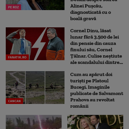
Alinei Pușcău,
PE ROZ
diagnosticată cu o
boală gravă
Cornel Dinu, lăsat
lunar fără 3.500 de lei
din pensie din cauza
finului său, Cornel
Țălnar. Culise neștiute
FANATIK.RO
ale scandalului dintre...
Cum au apărut doi
turiști pe Platoul
Bucegi. Imaginile
publicate de Salvamont
Prahova au revoltat
CANCAN
românii