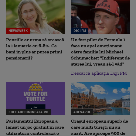
NEWSWEEK
DIGI FM
Pensiile ar urma să crească
Un fost pilot de Formula 1
la 1 ianuarie cu 6-8%. Ce
face un apel emoționant
bani în plus ar putea primi
către familia lui Michael
pensionarii?
Schumacher: "Indiferent de
starea lui, vreau să-l văd"
Descarcă aplicația Digi FM
EDITIADEDIMINEATA.RO
ADEVARUL
Parlamentul European a
Orașul european superb de
lansat un joc gratuit în care
care mulți turiști nu au
utilizatorii controlează o
auzit. Are aproape 900 de