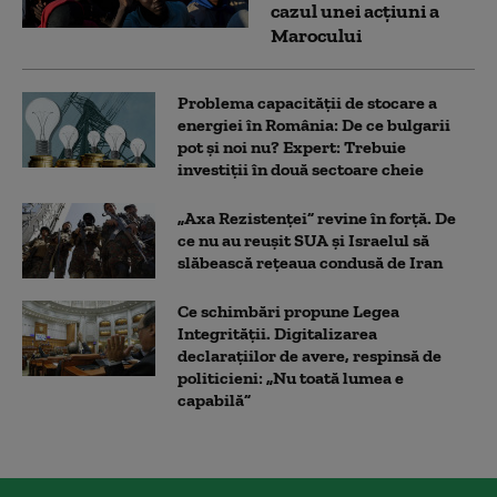
cazul unei acțiuni a
Marocului
Problema capacității de stocare a
energiei în România: De ce bulgarii
pot și noi nu? Expert: Trebuie
investiții în două sectoare cheie
„Axa Rezistenței” revine în forță. De
ce nu au reușit SUA și Israelul să
slăbească rețeaua condusă de Iran
Ce schimbări propune Legea
Integrității. Digitalizarea
declarațiilor de avere, respinsă de
politicieni: „Nu toată lumea e
capabilă”