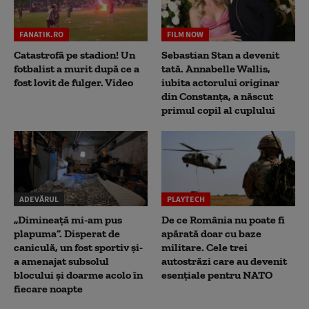
FANATIK.RO
FILM NOW
Catastrofă pe stadion! Un
Sebastian Stan a devenit
fotbalist a murit după ce a
tată. Annabelle Wallis,
fost lovit de fulger. Video
iubita actorului originar
din Constanța, a născut
primul copil al cuplului
ADEVĂRUL
PLAYTECH
„Dimineață mi-am pus
De ce România nu poate fi
plapuma”. Disperat de
apărată doar cu baze
caniculă, un fost sportiv și-
militare. Cele trei
a amenajat subsolul
autostrăzi care au devenit
blocului și doarme acolo în
esențiale pentru NATO
fiecare noapte