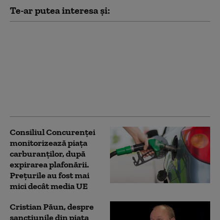
Te-ar putea interesa și:
Bogdan Chirițoiu,
despre scumpirile la
carburanți: „Nu exclud
ca operatorii să profite
înainte de noua
plafonare a adaosului
comercial”
Consiliul Concurenţei
monitorizează piaţa
carburanţilor, după
expirarea plafonării.
Preţurile au fost mai
mici decât media UE
Cristian Păun, despre
sancțiunile din piața