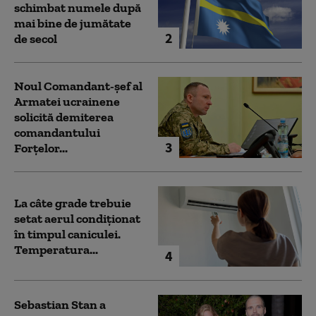
schimbat numele după
mai bine de jumătate
2
de secol
Noul Comandant-șef al
Armatei ucrainene
solicită demiterea
comandantului
3
Forțelor...
La câte grade trebuie
setat aerul condiționat
în timpul caniculei.
Temperatura...
4
Sebastian Stan a