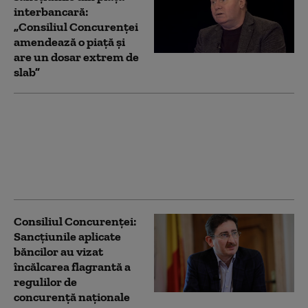
interbancară:
„Consiliul Concurenței
amendează o piață și
are un dosar extrem de
slab”
Consiliul Concurenței
a autorizat preluarea
Carrefour România de
către Pavăl Holding,
proprietarul Dedeman
Consiliul Concurenței:
Sancțiunile aplicate
băncilor au vizat
încălcarea flagrantă a
regulilor de
concurență naționale