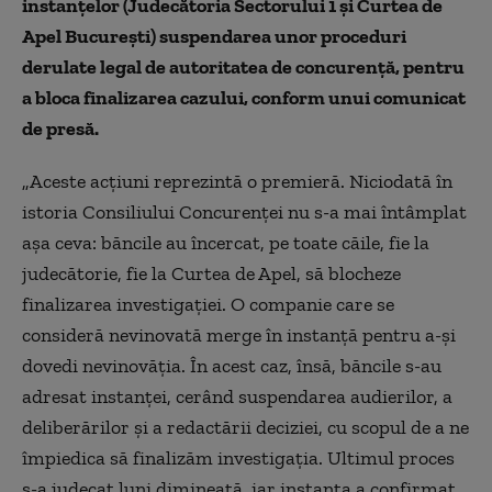
instanţelor (Judecătoria Sectorului 1 şi Curtea de
Apel Bucureşti) suspendarea unor proceduri
derulate legal de autoritatea de concurenţă, pentru
a bloca finalizarea cazului, conform unui comunicat
de presă.
„Aceste acţiuni reprezintă o premieră. Niciodată în
istoria Consiliului Concurenţei nu s-a mai întâmplat
aşa ceva: băncile au încercat, pe toate căile, fie la
judecătorie, fie la Curtea de Apel, să blocheze
finalizarea investigaţiei. O companie care se
consideră nevinovată merge în instanţă pentru a-şi
dovedi nevinovăţia. În acest caz, însă, băncile s-au
adresat instanţei, cerând suspendarea audierilor, a
deliberărilor şi a redactării deciziei, cu scopul de a ne
împiedica să finalizăm investigaţia. Ultimul proces
s-a judecat luni dimineaţă, iar instanţa a confirmat