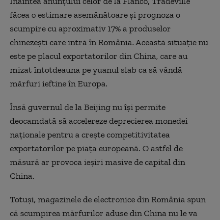
Înaintea anunțului celor de la Flanco, Tradeville
făcea o estimare asemănătoare și prognoza o
scumpire cu aproximativ 17% a produselor
chinezești care intră în România. Această situație nu
este pe placul exportatorilor din China, care au
mizat întotdeauna pe yuanul slab ca să vândă
mărfuri ieftine în Europa.
Însă guvernul de la Beijing nu își permite
deocamdată să accelereze deprecierea monedei
naționale pentru a crește competitivitatea
exportatorilor pe piața europeană. O astfel de
măsură ar provoca ieșiri masive de capital din
China.
Totuși, magazinele de electronice din România spun
că scumpirea mărfurilor aduse din China nu le va