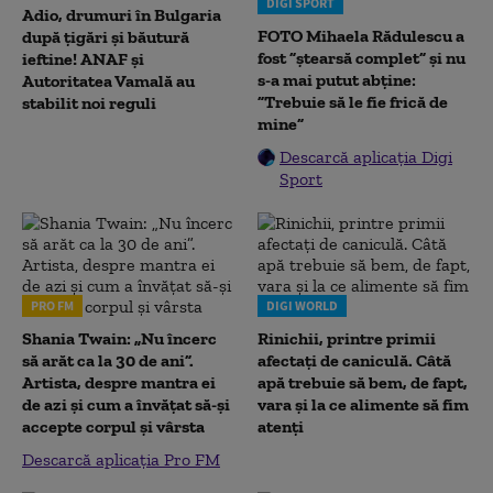
DIGI SPORT
Adio, drumuri în Bulgaria
FOTO Mihaela Rădulescu a
după țigări și băutură
fost ”ștearsă complet” și nu
ieftine! ANAF și
s-a mai putut abține:
Autoritatea Vamală au
”Trebuie să le fie frică de
stabilit noi reguli
mine”
Descarcă aplicația Digi
Sport
PRO FM
DIGI WORLD
Shania Twain: „Nu încerc
Rinichii, printre primii
să arăt ca la 30 de ani”.
afectați de caniculă. Câtă
Artista, despre mantra ei
apă trebuie să bem, de fapt,
de azi și cum a învățat să-și
vara și la ce alimente să fim
accepte corpul și vârsta
atenți
Descarcă aplicația Pro FM