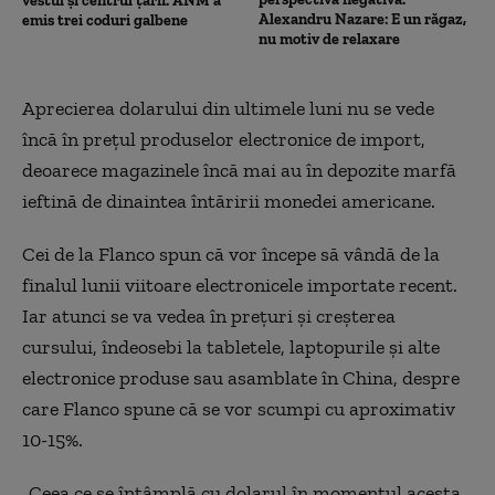
vestul și centrul țării. ANM a
Alexandru Nazare: E un răgaz,
emis trei coduri galbene
nu motiv de relaxare
Aprecierea dolarului din ultimele luni nu se vede
încă în preţul produselor electronice de import,
deoarece magazinele încă mai au în depozite marfă
ieftină de dinaintea întăririi monedei americane.
Cei de la Flanco spun că vor începe să vândă de la
finalul lunii viitoare electronicele importate recent.
Iar atunci se va vedea în preţuri şi creşterea
cursului, îndeosebi la tabletele, laptopurile şi alte
electronice produse sau asamblate în China, despre
care Flanco spune că se vor scumpi cu aproximativ
10-15%.
„Ceea ce se întâmplă cu dolarul în momentul acesta