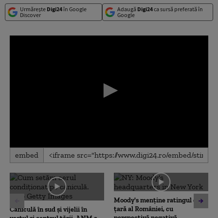
Urmărește
Digi24
în Google
Adaugă
Digi24
ca sursă preferată în
Discover
Google
0
embed
seconds
of
0
seconds
Moody's menține ratingul de
țară al României, cu
Caniculă în sud și vijelii în
perspectivă negativă.