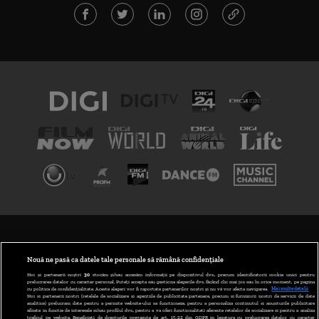
TERMENI ȘI CONDIȚII
POLITICA DE CONFIDENȚIALITATE
Nouă ne pasă ca datele tale personale să rămână confidențiale
Noi și partenerii noștri
30
stocăm și/sau accesăm informații pe dispozitivul dvs., precum identificatorii cookie unici pentru
prelucrarea datelor cu caracter personal. Puteți accepta sau gestiona alegerile dvs. făcând clic mai jos sau în orice moment, pe pagina
ABONARE DIGI TV
cu politica de confidențialitate. Aceste alegeri vor fi raportate partenerilor noștri și nu vă vor afecta navigarea.
Mai multe detalii
Noi si partenerii nostri (retelele de socializare si agentiile de publicitate partenere, precum si furnizorii nostri de servicii de date
analitice) prelucram date pentru a permite website-ului sa functioneze, pentru a personaliza continutul si anunturile publicitare
GESTIONAȚI PREFERINȚELE
afisate in functie de interesele si/sau profilul dvs., pentru a va oferi functionalitati aferente retelelor de socializare si pentru a analiza
traficul pe website. Beneficiati de drepturile prevazute de art. 15-22 din GDPR in legatura cu prelucrarea datelor cu caracter