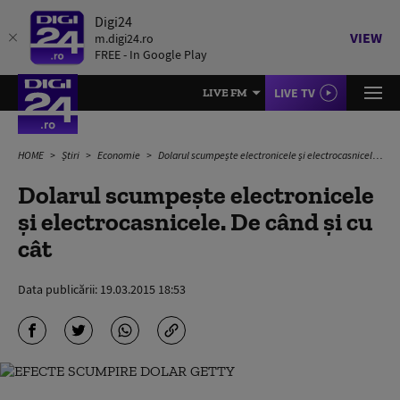
Digi24
VIEW
m.digi24.ro
FREE - In Google Play
LIVE TV
LIVE FM
HOME
Știri
Economie
Dolarul scumpește electronicele și electrocasnicele. De când și cu cât
Dolarul scumpește electronicele
și electrocasnicele. De când și cu
cât
Data publicării:
19.03.2015 18:53