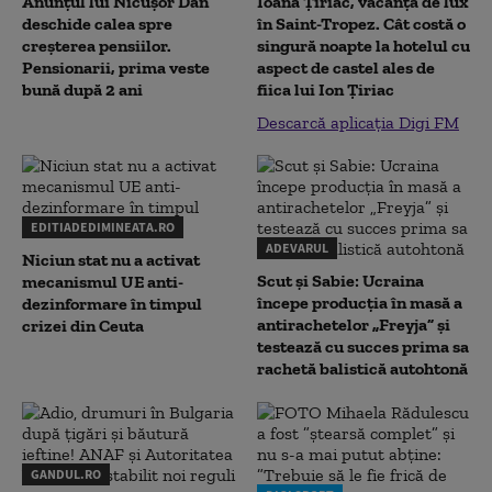
Anunțul lui Nicușor Dan
Ioana Țiriac, vacanță de lux
deschide calea spre
în Saint-Tropez. Cât costă o
creșterea pensiilor.
singură noapte la hotelul cu
Pensionarii, prima veste
aspect de castel ales de
bună după 2 ani
fiica lui Ion Țiriac
Descarcă aplicația Digi FM
EDITIADEDIMINEATA.RO
ADEVARUL
Niciun stat nu a activat
Scut și Sabie: Ucraina
mecanismul UE anti-
începe producția în masă a
dezinformare în timpul
antirachetelor „Freyja” și
crizei din Ceuta
testează cu succes prima sa
rachetă balistică autohtonă
GANDUL.RO