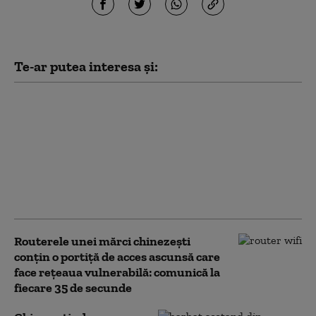
Te-ar putea interesa și:
Mișcare strategică a
Pentagonului. Cum se
pregătesc Statele Unite
pentru un posibil
război regional
împotriva Chinei sau
Rusiei
Routerele unei mărci chinezești
conțin o portiță de acces ascunsă care
face rețeaua vulnerabilă: comunică la
fiecare 35 de secunde