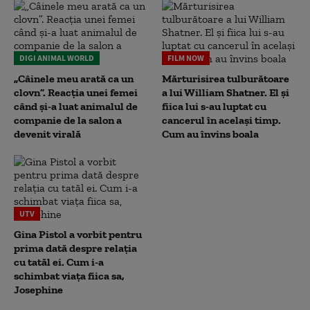
DIGI ANIMAL WORLD
FILM NOW
„Câinele meu arată ca un
Mărturisirea tulburătoare
clovn”. Reacția unei femei
a lui William Shatner. El și
când și-a luat animalul de
fiica lui s-au luptat cu
companie de la salon a
cancerul în același timp.
devenit virală
Cum au învins boala
UTV
Gina Pistol a vorbit pentru
prima dată despre relația
cu tatăl ei. Cum i-a
schimbat viața fiica sa,
Josephine