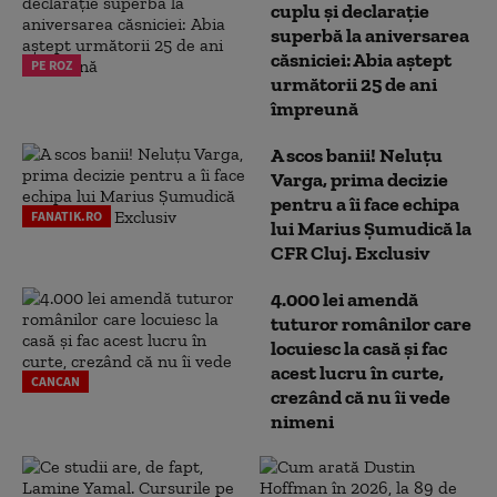
cuplu și declarație
superbă la aniversarea
căsniciei: Abia aștept
PE ROZ
următorii 25 de ani
împreună
A scos banii! Neluțu
Varga, prima decizie
pentru a îi face echipa
FANATIK.RO
lui Marius Șumudică la
CFR Cluj. Exclusiv
4.000 lei amendă
tuturor românilor care
locuiesc la casă și fac
acest lucru în curte,
CANCAN
crezând că nu îi vede
nimeni