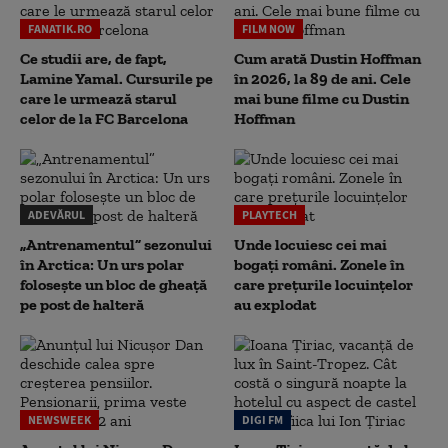
FANATIK.RO
FILM NOW
Ce studii are, de fapt,
Cum arată Dustin Hoffman
Lamine Yamal. Cursurile pe
în 2026, la 89 de ani. Cele
care le urmează starul
mai bune filme cu Dustin
celor de la FC Barcelona
Hoffman
ADEVĂRUL
PLAYTECH
„Antrenamentul” sezonului
Unde locuiesc cei mai
în Arctica: Un urs polar
bogați români. Zonele în
folosește un bloc de gheață
care prețurile locuințelor
pe post de halteră
au explodat
NEWSWEEK
DIGI FM