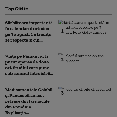
Top Citite
Sărbătoare importantă
în calendarul ortodox
1
pe 7 august: Ce tradiții
se respectă și cui...
Viața pe Pământ ar fi
2
putut apărea de două
ori. Studiul care pune
sub semnul întrebării...
Medicamentele Colebil
3
și Panzcebil au fost
retrase din farmaciile
din România.
Explicația...