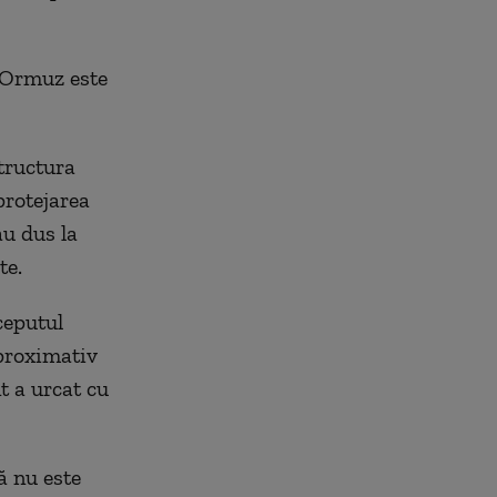
 Ormuz este
structura
protejarea
au dus la
te.
ceputul
aproximativ
t a urcat cu
ă nu este