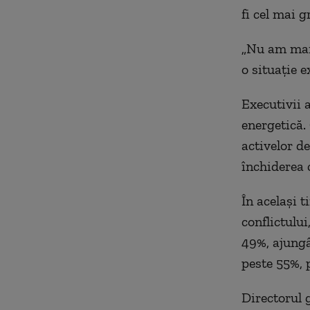
fi cel mai 
„Nu am mai 
o situaţie e
Executivii 
energetică.
activelor d
închiderea 
În acelaşi t
conflictulu
49%, ajungâ
peste 55%, 
Directorul 