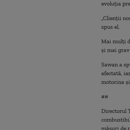
evoluţia pre
„Clienţii no
spus el.
Mai mulţi d
şi mai grav 
Sawan a spu
afectată, i
motorina şi
##
Directorul 
combustibili
măsuri de p