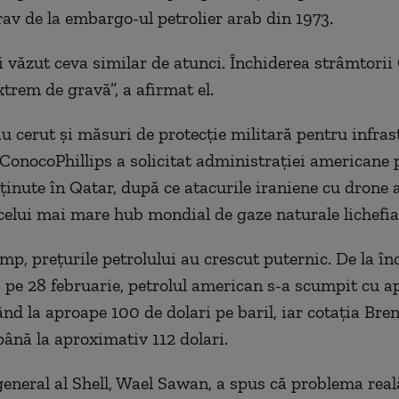
grav de la embargo-ul petrolier arab din 1973.
văzut ceva similar de atunci. Închiderea strâmtorii
xtrem de gravă”, a afirmat el.
au cerut şi măsuri de protecţie militară pentru infra
 ConocoPhillips a solicitat administraţiei americane 
eţinute în Qatar, după ce atacurile iraniene cu drone 
celui mai mare hub mondial de gaze naturale lichefia
imp, preţurile petrolului au crescut puternic. De la în
i, pe 28 februarie, petrolul american s-a scumpit cu 
nd la aproape 100 de dolari pe baril, iar cotaţia Bren
până la aproximativ 112 dolari.
general al Shell, Wael Sawan, a spus că problema real