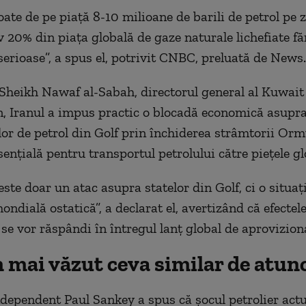
ate de pe piaţă 8-10 milioane de barili de petrol pe z
 20% din piaţa globală de gaze naturale lichefiate fă
serioase”, a spus el, potrivit CNBC, preluată de News.
i Sheikh Nawaf al-Sabah, directorul general al Kuwai
, Iranul a impus practic o blocadă economică asupr
lor de petrol din Golf prin închiderea strâmtorii Orm
enţială pentru transportul petrolului către pieţele gl
ste doar un atac asupra statelor din Golf, ci o situaţi
ndială ostatică”, a declarat el, avertizând că efectel
 se vor răspândi în întregul lanţ global de aprovizion
 mai văzut ceva similar de atunc
ndependent Paul Sankey a spus că şocul petrolier actu