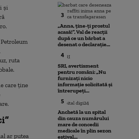
i şi
3
ră
ro.
„Anna, ţine-ţi prostul
acasă!”. Val de reacții
după ce un bărbat a
t Petroleum
desenat o declarație...
a
4
uz, ruta
SRI, avertisment
obale.
pentru români: „Nu
furnizați nicio
informație solicitată și
e care ţine
întrerupeți...
e
5
are.
Anchetă la un spital
i”
din cauza numărului
mare de concedii
medicale în plin sezon
al ar putea
estival...