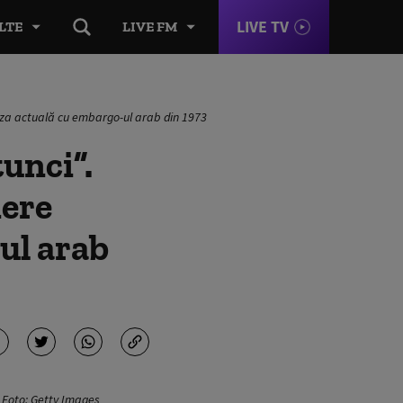
LIVE TV
LTE
LIVE FM
riza actuală cu embargo-ul arab din 1973
unci”.
iere
ul arab
. Foto: Getty Images