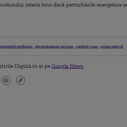
produsului intern brut dacă perturbările energetice s
orientul mijlociu
stramtoarea ormuz
razboi iran
criza petrol
tirile Digi24.ro și pe
Google News