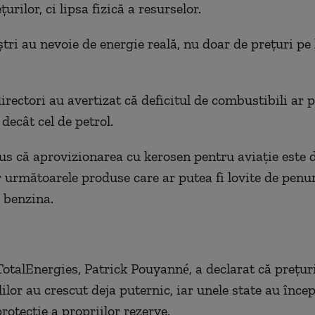
ţurilor, ci lipsa fizică a resurselor.
ştri au nevoie de energie reală, nu doar de preţuri pe 
irectori au avertizat că deficitul de combustibili ar 
decât cel de petrol.
s că aprovizionarea cu kerosen pentru aviaţie este 
ar următoarele produse care ar putea fi lovite de penu
 benzina.
TotalEnergies, Patrick Pouyanné, a declarat că preţuri
lor au crescut deja puternic, iar unele state au încep
rotecţie a propriilor rezerve.