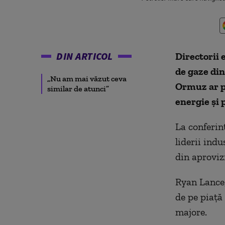
DIN ARTICOL
Directorii 
de gaze din
„Nu am mai văzut ceva
Ormuz ar p
similar de atunci”
energie şi
La conferi
liderii ind
din aproviz
Ryan Lance,
de pe piaţă
majore.