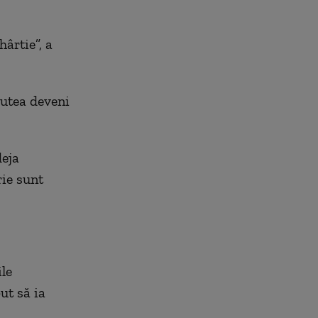
hârtie”, a
putea deveni
deja
rie sunt
le
ut să ia