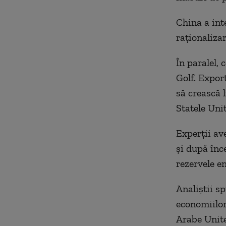
China a int
raţionaliza
În paralel,
Golf. Expor
să crească 
Statele Uni
Experţii ave
şi după înce
rezervele en
Analiştii s
economiilor
Arabe Unite