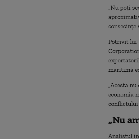
„Nu poţi sco
aproximativ
consecinţe 
Potrivit lu
Corporation
exportatori
maritimă es
„Acesta nu e
economia mo
conflictului
„Nu am
Analistul i