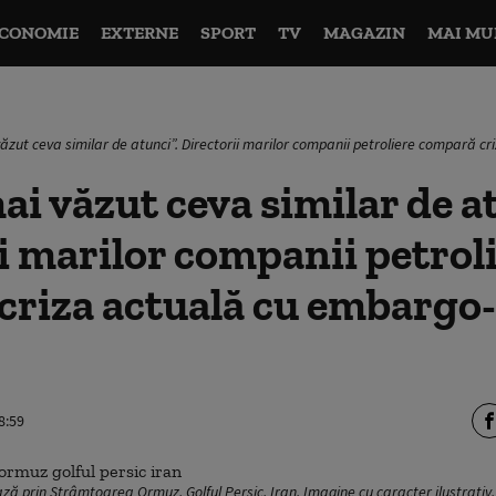
CONOMIE
EXTERNE
SPORT
TV
MAGAZIN
MAI MU
zut ceva similar de atunci”. Directorii marilor companii petroliere compară c
i văzut ceva similar de at
i marilor companii petrol
riza actuală cu embargo-
8:59
ză prin Strâmtoarea Ormuz, Golful Persic, Iran. Imagine cu caracter ilustrativ