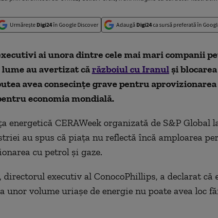
Urmărește
Digi24
în Google Discover
Adaugă
Digi24
ca sursă preferată în Googl
executivi ai unora dintre cele mai mari companii pet
 lume au avertizat că
războiul cu Iranul
şi blocarea
utea avea consecinţe grave pentru aprovizionarea 
 pentru economia mondială.
nţa energetică CERAWeek organizată de S&P Global l
ustriei au spus că piaţa nu reflectă încă amploarea pe
ionarea cu petrol şi gaze.
 directorul executiv al ConocoPhillips, a declarat că
 a unor volume uriaşe de energie nu poate avea loc fă