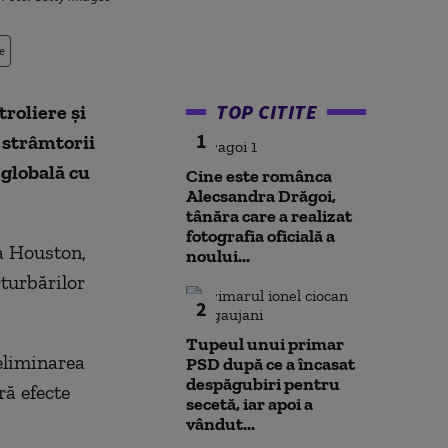
e
TOP CITITE
roliere şi
1
 strâmtorii
globală cu
Cine este românca
Alecsandra Drăgoi,
tânăra care a realizat
fotografia oficială a
a Houston,
noului...
rturbărilor
2
Tupeul unui primar
 eliminarea
PSD după ce a încasat
despăgubiri pentru
ră efecte
secetă, iar apoi a
vândut...