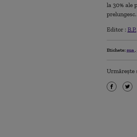
la 30% ale 
prelungesc.
Editor :
B.P.
Etichete:
sua
Urmărește ș