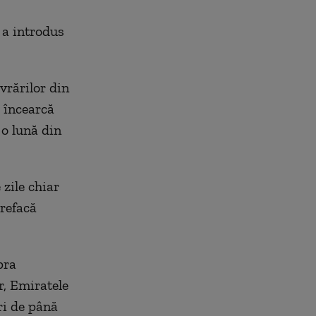
 a introdus
vrărilor din
 încearcă
 o lună din
 zile chiar
 refacă
pra
r, Emiratele
ri de până