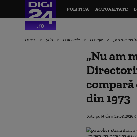
POLITICĂ
ACTUALITATE
E
HOME
Știri
Economie
Energie
„Nu am mai vă
„Nu am ma
Directori
compară c
din 1973
Data publicării:
29.03.2026 0
Petrolier mare care navighea