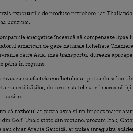
erzis exporturile de produse petroliere, iar Thailanda
rea benzinei.
 companiile energetice încearcă să compenseze lipsa li
tatorul american de gaze naturale lichefiate Cheniere
livrările către Asia, însă transportul durează aproape
te până în regiune.
rtizează că efectele conflictului ar putea dura luni de
tarea ostilităţilor, deoarece statele vor încerca să îşi
ergetice.
pun că războiul ar putea avea şi un impact major asu
 din Golf. Unele state din regiune, precum Irak, Qata
 sau chiar Arabia Saudită, ar putea înregistra scăde