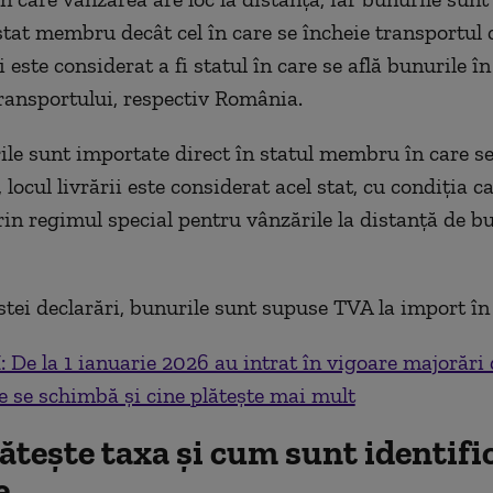
stat membru decât cel în care se încheie transportul c
ii este considerat a fi statul în care se află bunurile
 transportului, respectiv România.
le sunt importate direct în statul membru în care se
 locul livrării este considerat acel stat, cu condiția c
rin regimul special pentru vânzările la distanță de b
estei declarări, bunurile sunt supuse TVA la import î
 De la 1 ianuarie 2026 au intrat în vigoare majorări 
e se schimbă și cine plătește mai mult
ătește taxa și cum sunt identifi
e