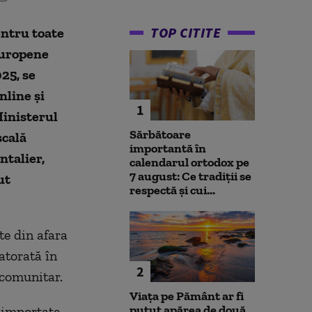
TOP CITITE
entru toate
Europene
25, se
nline și
1
Ministerul
Sărbătoare
scală
importantă în
ntalier,
calendarul ortodox pe
7 august: Ce tradiții se
ut
respectă și cui...
te din afara
atorată în
2
 comunitar.
Viața pe Pământ ar fi
putut apărea de două
t importate