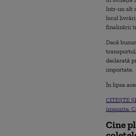
într-un alt 
locul livrăr
finalizării
Dacă bunuri
transportul,
declarată p
importate.
În lipsa ac
CITEȘTE ȘI:
impozite. C
Cine pl
coletel