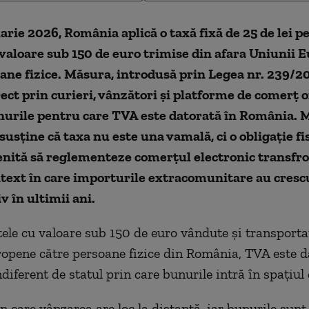
uarie 2026, România aplică o taxă fixă de 25 de lei p
 valoare sub 150 de euro trimise din afara Uniunii 
ane fizice. Măsura, introdusă prin Legea nr. 239/20
rect prin curieri, vânzători și platforme de comerț o
nurile pentru care TVA este datorată în România. 
susține că taxa nu este una vamală, ci o obligație fi
nită să reglementeze comerțul electronic transfro
ntext în care importurile extracomunitare au cresc
v în ultimii ani.
tele cu valoare sub 150 de euro vândute și transporta
opene către persoane fizice din România, TVA este d
diferent de statul prin care bunurile intră în spațiul
în care vânzarea are loc la distanță, iar bunurile sun