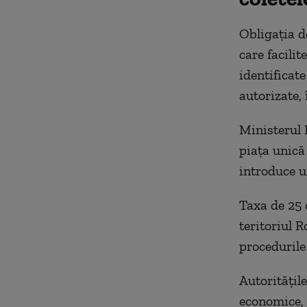
Obligația d
care facilit
identificate
autorizate, 
Ministerul 
piața unică
introduce u
Taxa de 25 d
teritoriul 
procedurile
Autoritățil
economice, 