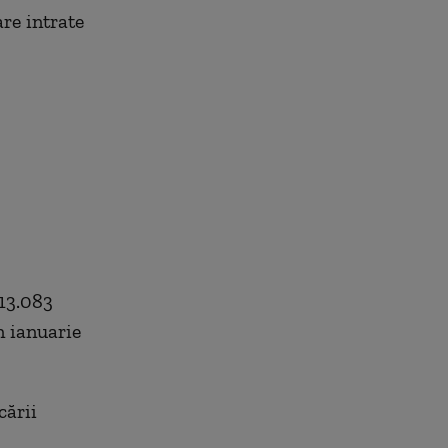
re intrate
713.083
n ianuarie
cării