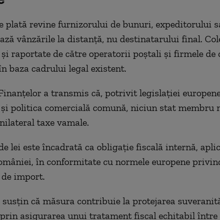
e plată revine furnizorului de bunuri, expeditorului s
ează vânzările la distanță, nu destinatarului final. Col
 și raportate de către operatorii poștali și firmele de 
în baza cadrului legal existent.
Finanțelor a transmis că, potrivit legislației europen
 și politica comercială comună, niciun stat membru 
nilateral taxe vamale.
e lei este încadrată ca obligație fiscală internă, apli
României, în conformitate cu normele europene privin
 de import.
e susțin că măsura contribuie la protejarea suveranită
prin asigurarea unui tratament fiscal echitabil între