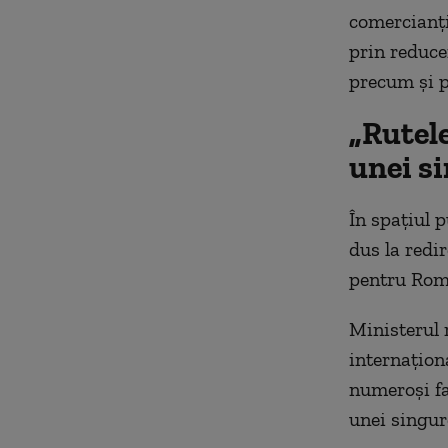
comercianți
prin reducer
precum și p
„Rutele
unei s
În spațiul p
dus la redir
pentru Rom
Ministerul r
internaționa
numeroși fa
unei singur