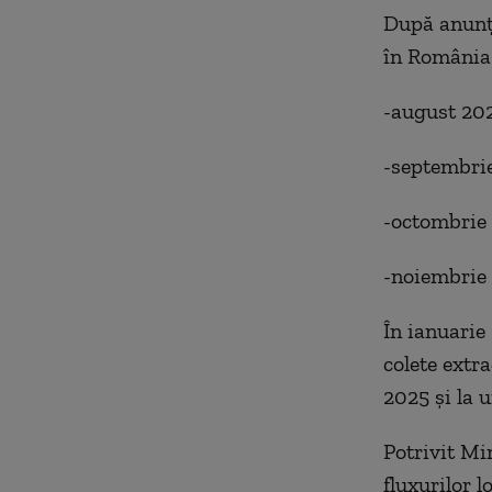
După anunța
în România 
-august 202
-septembrie
-octombrie 
-noiembrie 
În ianuarie 
colete extr
2025 și la u
Potrivit Min
fluxurilor lo