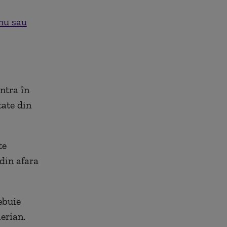
mu sau
ntra în
tate din
te
din afara
ebuie
aerian.