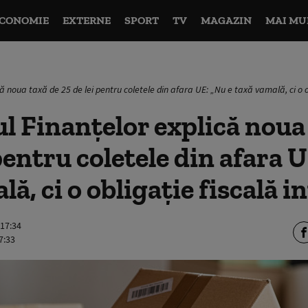
CONOMIE
EXTERNE
SPORT
TV
MAGAZIN
MAI MU
că noua taxă de 25 de lei pentru coletele din afara UE: „Nu e taxă vamală, ci o o
l Finanțelor explică noua
 pentru coletele din afara 
ă, ci o obligație fiscală i
 17:34
7:33