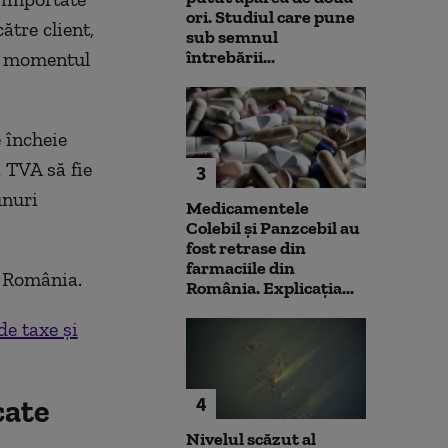
ori. Studiul care pune
ătre client,
sub semnul
întrebării...
 în momentul
 încheie
a TVA să fie
3
unuri
Medicamentele
Colebil și Panzcebil au
fost retrase din
farmaciile din
n România.
România. Explicația...
de taxe și
4
cate
Nivelul scăzut al