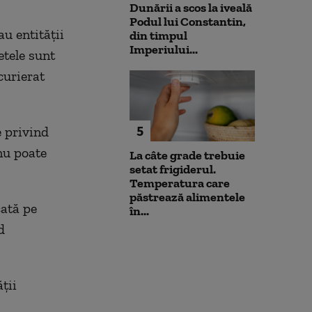
Dunării a scos la iveală
Podul lui Constantin,
au entității
din timpul
Imperiului...
etele sunt
curierat
5
e privind
nu poate
La câte grade trebuie
setat frigiderul.
Temperatura care
păstrează alimentele
cată pe
în...
d
ții