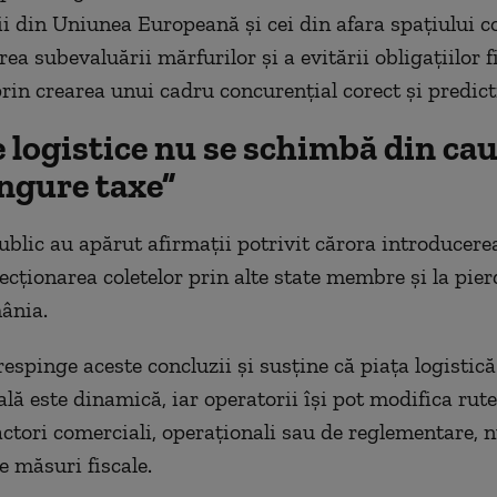
i din Uniunea Europeană și cei din afara spațiului c
ea subevaluării mărfurilor și a evitării obligațiilor fi
rin crearea unui cadru concurențial corect și predicti
 logistice nu se schimbă din ca
ingure taxe”
ublic au apărut afirmații potrivit cărora introducerea
ecționarea coletelor prin alte state membre și la pierd
ânia.
espinge aceste concluzii și susține că piața logistică
lă este dinamică, iar operatorii își pot modifica rute
ctori comerciali, operaționali sau de reglementare, 
e măsuri fiscale.