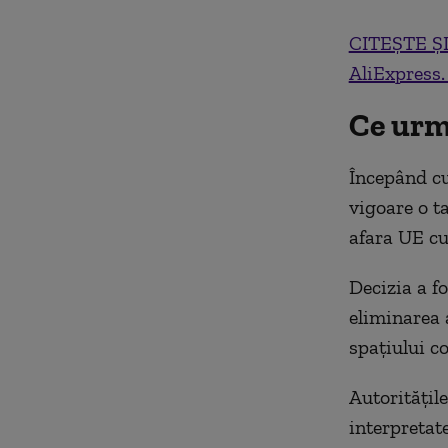
CITEȘTE ȘI:
AliExpress.
Ce urm
Începând cu
vigoare o t
afara UE cu
Decizia a f
eliminarea 
spațiului c
Autoritățil
interpretate