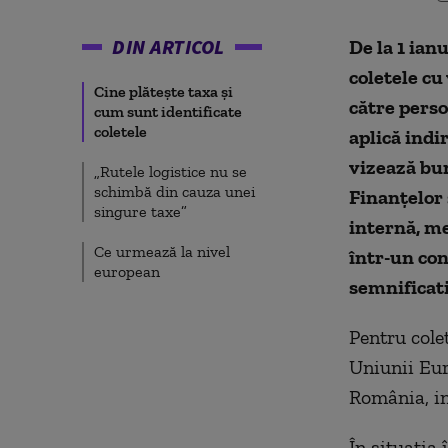
DIN ARTICOL
De la 1 ian
coletele cu
Cine plătește taxa și
către perso
cum sunt identificate
coletele
aplică indi
vizează bu
„Rutele logistice nu se
schimbă din cauza unei
Finanțelor 
singure taxe”
internă, me
Ce urmează la nivel
într-un co
european
semnificati
Pentru cole
Uniunii Eur
România, in
În situația 