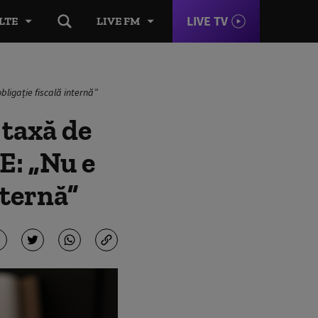
LIVE TV
LTE
LIVE FM
bligație fiscală internă”
 taxă de
UE: „Nu e
nternă”