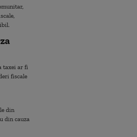
omunitar,
scale,
bil.
uza
 taxei ar fi
eri fiscale
le din
nu din cauza