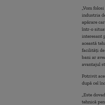
„Vom folosi
industria d
apărare car
într-o situ
interesant 
această teh
facilităţi d
bani ar avea
avantajul s
Potrivit ac
după cel în
„Este dovad
tehnică pen