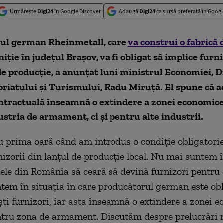
Urmărește
Digi24
în Google Discover
Adaugă
Digi24
ca sursă preferată în Googl
ul german Rheinmetall, care
va construi o fabrică 
ţie în judeţul Braşov, va fi obligat să implice furniz
de producţie, a anunțat luni ministrul Economiei, Di
riatului şi Turismului, Radu Miruţă. El spune că a
ontractuală înseamnă o extindere a zonei economic
stria de armament, ci și pentru alte industrii.
u prima oară când am introdus o condiţie obligatorie
nizorii din lanţul de producţie local. Nu mai suntem î
mele din România să ceară să devină furnizori pentru
ntem în situaţia în care producătorul german este obl
şti furnizori, iar asta înseamnă o extindere a zonei 
tru zona de armament. Discutăm despre prelucrări m