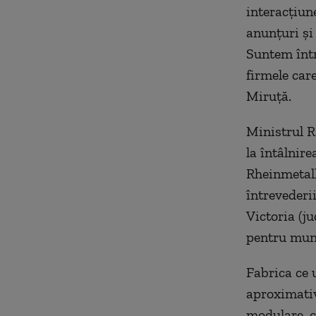
interacţiun
anunţuri şi
Suntem într
firmele car
Miruţă.
Ministrul Ra
la întâlnir
Rheinmetall
întrevederii
Victoria (ju
pentru muni
Fabrica ce 
aproximativ
modulare, c