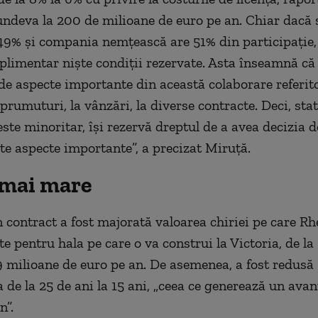
 undeva la 200 de milioane de euro pe an. Chiar dacă 
9% şi compania nemţească are 51% din participaţie
plimentar nişte condiţii rezervate. Asta înseamnă că 
e aspecte importante din această colaborare referito
rumuturi, la vânzări, la diverse contracte. Deci, sta
ste minoritar, îşi rezervă dreptul de a avea decizia d
te aspecte importante”, a precizat Miruţă.
 mai mare
in contract a fost majorată valoarea chiriei pe care R
e pentru hala pe care o va construi la Victoria, de la
 9 milioane de euro pe an. De asemenea, a fost redusă
 de la 25 de ani la 15 ani, „ceea ce generează un avan
n”.