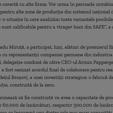
e corectă cu alte firme. Vor urma în perioada următo
 pentru alte zone de producţie din sistemul naţional 
-o situaţie în care analizăm toate variantele posibile
e sunt calificabile pentru a «trage» bani din SAFE”, a
du Miruţă, a participat, luni, alături de premierul Ili
ea cu reprezentanţii companiei germane din industria
, delegaţie condusă de către CEO-ul Armin Papperger
 a fost semnat acordul final de colaborare pentru real
deţul Braşov), a unei investiţii strategice: o fabrică d
ţie, construită de la zero.
urmează să fie construită va avea o capacitate de pro
 60.000 de încărcături, respectiv 300.000 de încărc
eea ce înseamnă una dintre cele mai mari capacităţi