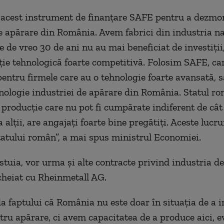
 acest instrument de finanţare SAFE pentru a dezmor
e apărare din România. Avem fabrici din industria na
e de vreo 30 de ani nu au mai beneficiat de investiţii
aţie tehnologică foarte competitivă. Folosim SAFE, ca
pentru firmele care au o tehnologie foarte avansată, 
nologie industriei de apărare din România. Statul r
e producţie care nu pot fi cumpărate indiferent de cât
 alţii, are angajaţi foarte bine pregătiţi. Aceste lucru
tatului român”, a mai spus ministrul Economiei.
estuia, vor urma şi alte contracte privind industria d
cheiat cu Rheinmetall AG.
a faptului că România nu este doar în situaţia de a 
tru apărare, ci avem capacitatea de a produce aici, ev