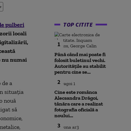
e
TOP CITITE
de pulberi
orii locali
gitalizării,
1
ceastă
Până când mai poate fi
e nu numai
folosit buletinul vechi.
Autoritățile au stabilit
pentru cine se...
2
 de a
n situaţia
Cine este românca
Alecsandra Drăgoi,
 o nouă
tânăra care a realizat
igat să
fotografia oficială a
noului...
economice,
3
etalice,