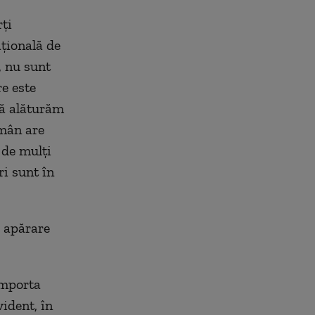
ţi
ţională de
, nu sunt
re este
să alăturăm
omân are
 de mulţi
ri sunt în
e apărare
importa
ident, în