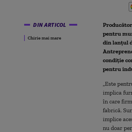
DIN ARTICOL
Producător
pentru muni
Chirie mai mare
din lanţul 
Antrepreno
condiție c
pentru indu
„Este pentr
implica fur
în care fir
fabrică. Su
implice ace
nu doar pen