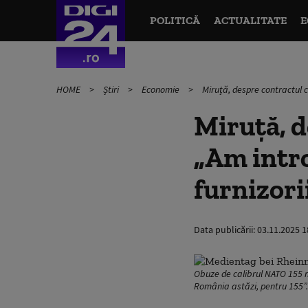
POLITICĂ
ACTUALITATE
E
HOME
Știri
Economie
Miruţă, despre contractul c
Miruţă, d
„Am intro
furnizori
Data publicării:
03.11.2025 1
Obuze de calibrul NATO 155 m
România astăzi, pentru 155”