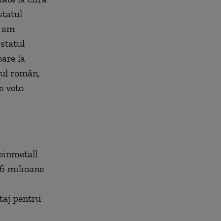
statul
, am
statul
are la
tul român,
e veto
heinmetall
 6 milioane
taj pentru