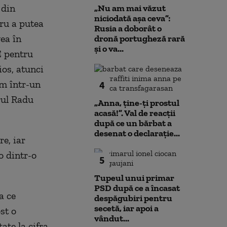
 din
„Nu am mai văzut
niciodată așa ceva”:
tru a putea
Rusia a doborât o
vea în
dronă portugheză rară
și o va...
E pentru
os, atunci
em într-un
4
rul Radu
„Anna, ţine-ţi prostul
acasă!”. Val de reacții
după ce un bărbat a
desenat o declarație...
re, iar
o dintr-o
5
Tupeul unui primar
PSD după ce a încasat
a ce
despăgubiri pentru
secetă, iar apoi a
st o
vândut...
ate la cifra