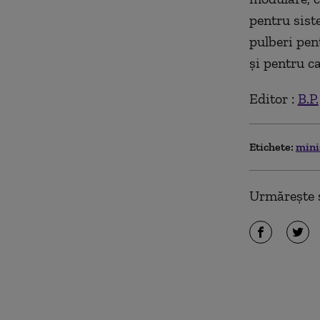
pentru sist
pulberi pent
şi pentru ca
Editor :
B.P.
Etichete:
mini
Urmărește ș