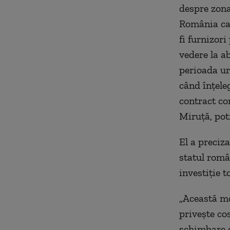
despre zona
România car
fi furnizor
vedere la a
perioada ur
când înţele
contract co
Miruță, pot
El a preciza
statul româ
investiţie 
„Această mo
priveşte cos
schimbare de