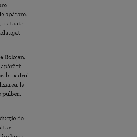
are
de apărare.
, cu toate
 adăugat
e Bolojan,
 apărării
. În cadrul
izarea, la
e pulberi
ducţie de
ături
 din lume