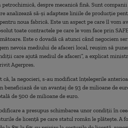
 petrochimică, despre mecanică fină. Sunt companii
e analizează să-şi adapteze liniile de producţie pen
i pentru noua fabrică. Este un aspect pe care îl vom a
bsolut toate contractele pe care le vom face prin SAF
mătoare. Este o dovadă că atunci când negociem seri
gem nevoia mediului de afaceri local, reuşim să pun
ndiţii care ajută mediul de afaceri”, a explicat minist
rivit Agerpres.
t că, la negocieri, s-au modificat înţelegerile anterioa
n beneficiază de un avantaj de 93 de milioane de eur
totală de 500 de milioane de euro.
dificare a presupus schimbarea unor condiţii în cee
turile de licenţă pe care statul român le plăteşte. A fo
 la 8% la 6% cu privire la costurile de licenţă, raport