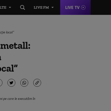
LIVE TV
LTE
LIVE FM
cţie local”
metall:
a
ocal”
ni pe care le executăm în