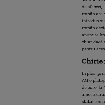
de afaceri,
român are 4
introdus su
român decid
anumite împ
chiar dacă e
pentru aces
Chirie
În plus, pr
AG o plăteşt
de euro, la
amortizarea
statul româ